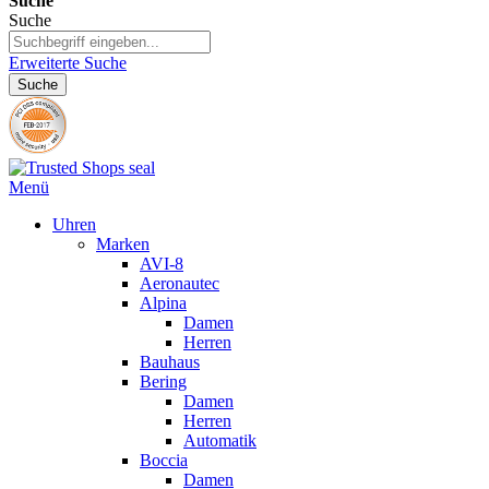
Suche
Suche
Erweiterte Suche
Suche
Menü
Uhren
Marken
AVI-8
Aeronautec
Alpina
Damen
Herren
Bauhaus
Bering
Damen
Herren
Automatik
Boccia
Damen