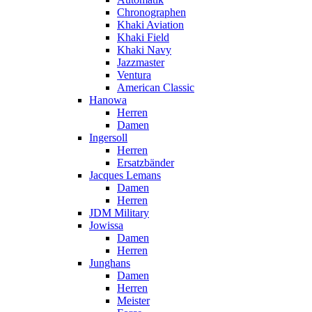
Chronographen
Khaki Aviation
Khaki Field
Khaki Navy
Jazzmaster
Ventura
American Classic
Hanowa
Herren
Damen
Ingersoll
Herren
Ersatzbänder
Jacques Lemans
Damen
Herren
JDM Military
Jowissa
Damen
Herren
Junghans
Damen
Herren
Meister