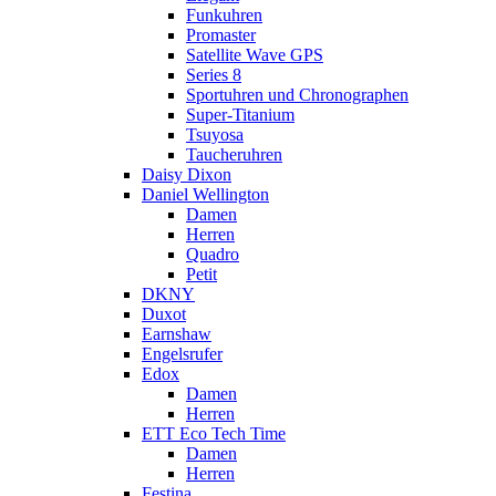
Funkuhren
Promaster
Satellite Wave GPS
Series 8
Sportuhren und Chronographen
Super-Titanium
Tsuyosa
Taucheruhren
Daisy Dixon
Daniel Wellington
Damen
Herren
Quadro
Petit
DKNY
Duxot
Earnshaw
Engelsrufer
Edox
Damen
Herren
ETT Eco Tech Time
Damen
Herren
Festina