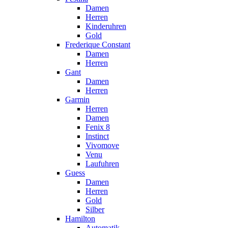
Damen
Herren
Kinderuhren
Gold
Frederique Constant
Damen
Herren
Gant
Damen
Herren
Garmin
Herren
Damen
Fenix 8
Instinct
Vivomove
Venu
Laufuhren
Guess
Damen
Herren
Gold
Silber
Hamilton
Automatik