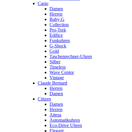
Casio
Damen
Herren
Baby-G
Collection
Pro-Trek
Edifice
Funkuhren
G-Shock
Gold
Taschenrechner-Uhren
Silber
Timeless
Wave Ceptor
Vintage
Claude Bernard
Herren
Damen
Citizen
Damen
Herren
Attesa
Automatikuhren
Eco-Drive Uhren
Elegant