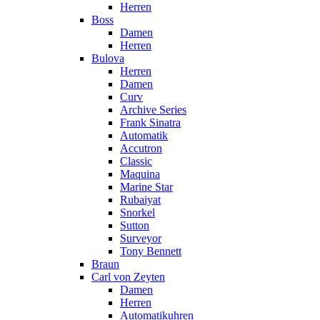
Herren
Boss
Damen
Herren
Bulova
Herren
Damen
Curv
Archive Series
Frank Sinatra
Automatik
Accutron
Classic
Maquina
Marine Star
Rubaiyat
Snorkel
Sutton
Surveyor
Tony Bennett
Braun
Carl von Zeyten
Damen
Herren
Automatikuhren