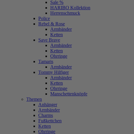
Sale %
HARIBO Kollektion
Herrenschmuck
Police
Rebel & Rose
Armbänder
Ketten
Save Brave
Armbänder
Ketten
Ohrringe
Tamaris
Armbänder
Tommy Hilfiger
Armbänder
Ketten
Ohrringe
Manschettenknöpfe
Themen
Anhänger
Armbänder
Charms
Fußkettchen
Ketten
Ohrringe