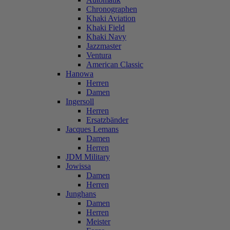
Chronographen
Khaki Aviation
Khaki Field
Khaki Navy
Jazzmaster
Ventura
American Classic
Hanowa
Herren
Damen
Ingersoll
Herren
Ersatzbänder
Jacques Lemans
Damen
Herren
JDM Military
Jowissa
Damen
Herren
Junghans
Damen
Herren
Meister