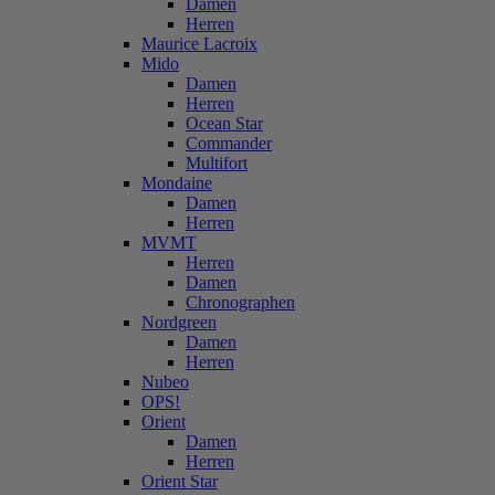
Damen
Herren
Maurice Lacroix
Mido
Damen
Herren
Ocean Star
Commander
Multifort
Mondaine
Damen
Herren
MVMT
Herren
Damen
Chronographen
Nordgreen
Damen
Herren
Nubeo
OPS!
Orient
Damen
Herren
Orient Star