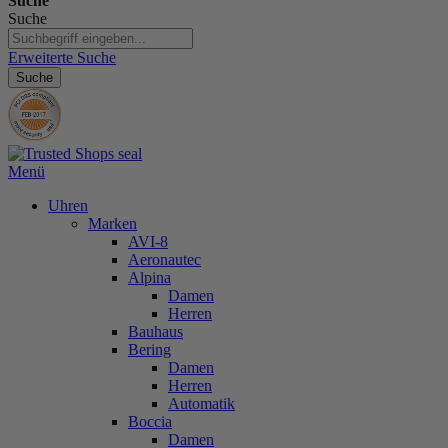
Suche
Suche
Erweiterte Suche
Suche
Menü
Uhren
Marken
AVI-8
Aeronautec
Alpina
Damen
Herren
Bauhaus
Bering
Damen
Herren
Automatik
Boccia
Damen