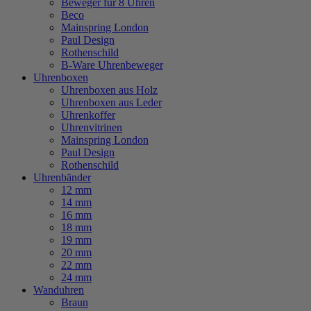
Beweger für 8 Uhren
Beco
Mainspring London
Paul Design
Rothenschild
B-Ware Uhrenbeweger
Uhrenboxen
Uhrenboxen aus Holz
Uhrenboxen aus Leder
Uhrenkoffer
Uhrenvitrinen
Mainspring London
Paul Design
Rothenschild
Uhrenbänder
12 mm
14 mm
16 mm
18 mm
19 mm
20 mm
22 mm
24 mm
Wanduhren
Braun