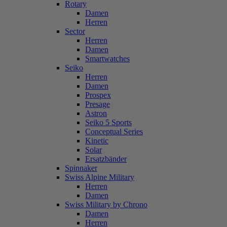
Rotary
Damen
Herren
Sector
Herren
Damen
Smartwatches
Seiko
Herren
Damen
Prospex
Presage
Astron
Seiko 5 Sports
Conceptual Series
Kinetic
Solar
Ersatzbänder
Spinnaker
Swiss Alpine Military
Herren
Damen
Swiss Military by Chrono
Damen
Herren