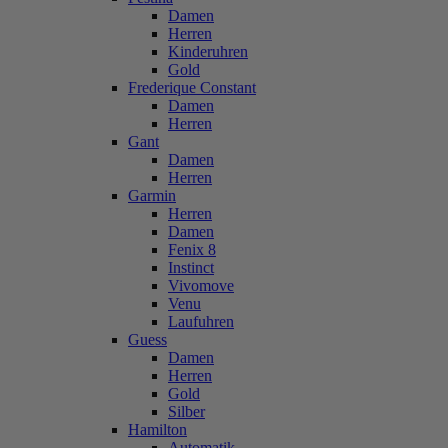
Damen
Herren
Kinderuhren
Gold
Frederique Constant
Damen
Herren
Gant
Damen
Herren
Garmin
Herren
Damen
Fenix 8
Instinct
Vivomove
Venu
Laufuhren
Guess
Damen
Herren
Gold
Silber
Hamilton
Automatik