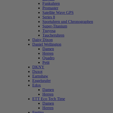
Funkuhren
Promaster
Satellite Wave GPS
Series 8
Sportuhren und Chronographen
Super-Titanium
Tsuyosa
Taucheruhren
Daisy Dixon
Daniel Wellington
Damen
Herren
Quadro
Petit
DKNY
Duxot
Earnshaw
Engelsrufer
Edox
Damen
Herren
ETT Eco Tech Time
Damen
Herren
Festina