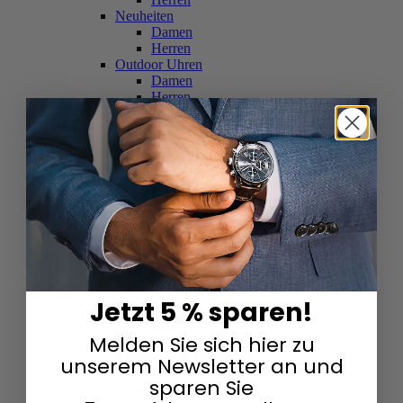
Neuheiten
Damen
Herren
Outdoor Uhren
Damen
Herren
Schweizer Uhren
Damen
Herren
Skelettuhren
Damen
Herren
Smartwatches
Damen
Herren
Solaruhren
Herren
Damen
Jetzt 5 % sparen!
Sportuhren
Damen
Melden Sie sich hier zu
Herren
Swarovski & Edelsteine
unserem Newsletter an und
Damen
sparen Sie
Herren