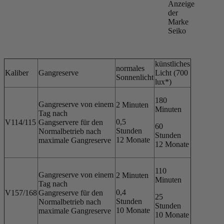
künstliches
normales
Kaliber
Gangreserve
Licht (700
Sonnenlicht
lux*)
180
Gangreserve von einem
2 Minuten
Minuten
Tag nach
0,5
V114/115
Gangservere für den
60
Stunden
Normalbetrieb nach
Stunden
12 Monate
maximale Gangreserve
12 Monate
110
Gangreserve von einem
2 Minuten
Minuten
Tag nach
0,4
V157/168
Gangreserve für den
25
Stunden
Normalbetrieb nach
Stunden
10 Monate
maximale Gangreserve
10 Monate