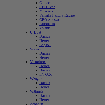
Canteen
CEO Tech
Maverick
Yamaha Factory Racing
CEO Adesso
Automatik
Volante
U-Boat
Damen
Herren
Capsoil
Versace
Damen
Herren
Victorinox
Herren
Damen
I.N.O.X.
Wenger
Damen
Herren
Withings
Damen
Herren
Zeppelin