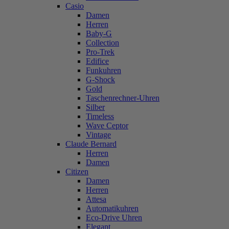
Casio
Damen
Herren
Baby-G
Collection
Pro-Trek
Edifice
Funkuhren
G-Shock
Gold
Taschenrechner-Uhren
Silber
Timeless
Wave Ceptor
Vintage
Claude Bernard
Herren
Damen
Citizen
Damen
Herren
Attesa
Automatikuhren
Eco-Drive Uhren
Elegant