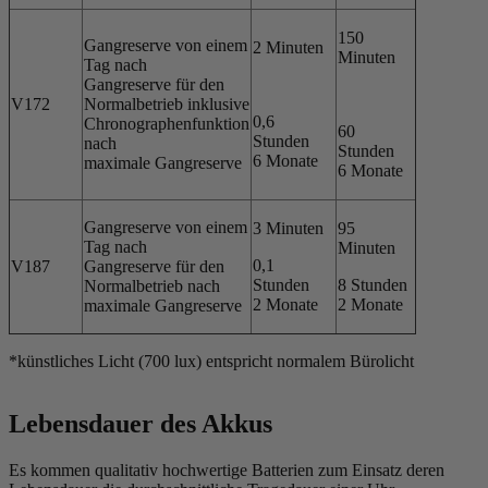
150
Gangreserve von einem
2 Minuten
Minuten
Tag nach
Gangreserve für den
V172
Normalbetrieb inklusive
0,6
Chronographenfunktion
60
Stunden
nach
Stunden
6 Monate
maximale Gangreserve
6 Monate
Gangreserve von einem
3 Minuten
95
Tag nach
Minuten
0,1
V187
Gangreserve für den
Stunden
8 Stunden
Normalbetrieb nach
2 Monate
2 Monate
maximale Gangreserve
*künstliches Licht (700 lux) entspricht normalem Bürolicht
Lebensdauer des Akkus
Es kommen qualitativ hochwertige Batterien zum Einsatz deren