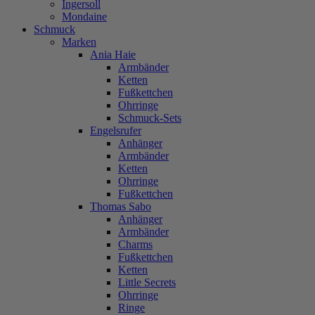
Ingersoll
Mondaine
Schmuck
Marken
Ania Haie
Armbänder
Ketten
Fußkettchen
Ohrringe
Schmuck-Sets
Engelsrufer
Anhänger
Armbänder
Ketten
Ohrringe
Fußkettchen
Thomas Sabo
Anhänger
Armbänder
Charms
Fußkettchen
Ketten
Little Secrets
Ohrringe
Ringe