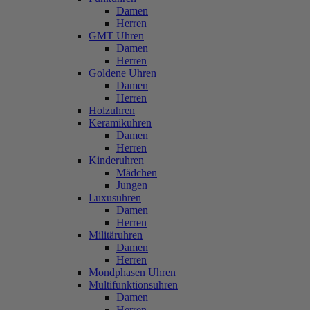
Damen
Herren
GMT Uhren
Damen
Herren
Goldene Uhren
Damen
Herren
Holzuhren
Keramikuhren
Damen
Herren
Kinderuhren
Mädchen
Jungen
Luxusuhren
Damen
Herren
Militäruhren
Damen
Herren
Mondphasen Uhren
Multifunktionsuhren
Damen
Herren