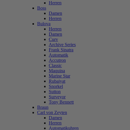
Herren
Boss
Damen
Herren
Bulova
Herren
Damen
Curv
Archive Series
Frank Sinatra
Automatik
Accutron
Classic
Maquina
Marine Star
Rubaiyat
Snorkel
Sutton
Surveyor
Tony Bennett
Braun
Carl von Zeyten
Damen
Herren
Automatikuhren