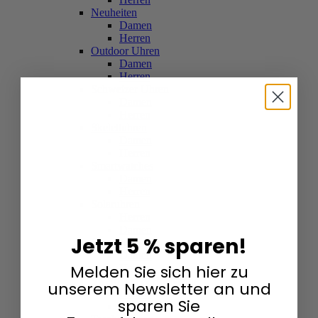
Neuheiten
Damen
Herren
Outdoor Uhren
Damen
Herren
Schweizer Uhren
Damen
Herren
Skelettuhren
Damen
Herren
Smartwatches
Damen
Herren
Solaruhren
Herren
Damen
Jetzt 5 % sparen!
Sportuhren
Damen
Melden Sie sich hier zu
Herren
Swarovski & Edelsteine
unserem Newsletter an und
Damen
sparen Sie
Herren