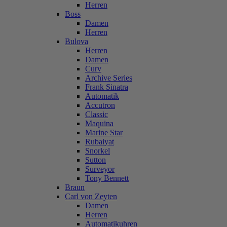
Herren
Boss
Damen
Herren
Bulova
Herren
Damen
Curv
Archive Series
Frank Sinatra
Automatik
Accutron
Classic
Maquina
Marine Star
Rubaiyat
Snorkel
Sutton
Surveyor
Tony Bennett
Braun
Carl von Zeyten
Damen
Herren
Automatikuhren