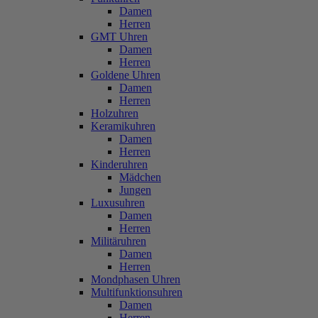
Damen
Herren
GMT Uhren
Damen
Herren
Goldene Uhren
Damen
Herren
Holzuhren
Keramikuhren
Damen
Herren
Kinderuhren
Mädchen
Jungen
Luxusuhren
Damen
Herren
Militäruhren
Damen
Herren
Mondphasen Uhren
Multifunktionsuhren
Damen
Herren