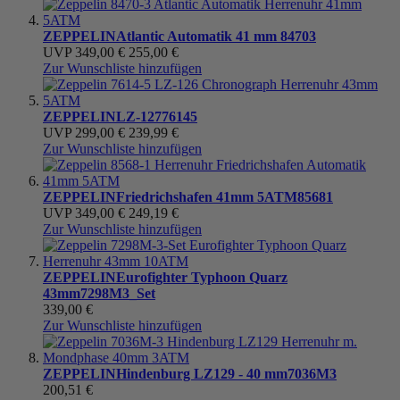
ZEPPELIN
Atlantic Automatik 41 mm
84703
UVP
349,00 €
255,00 €
Zur Wunschliste hinzufügen
ZEPPELIN
LZ-127
76145
UVP
299,00 €
239,99 €
Zur Wunschliste hinzufügen
ZEPPELIN
Friedrichshafen 41mm 5ATM
85681
UVP
349,00 €
249,19 €
Zur Wunschliste hinzufügen
ZEPPELIN
Eurofighter Typhoon Quarz
43mm
7298M3_Set
339,00 €
Zur Wunschliste hinzufügen
ZEPPELIN
Hindenburg LZ129 - 40 mm
7036M3
200,51 €