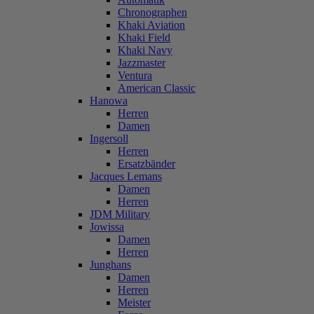
Chronographen
Khaki Aviation
Khaki Field
Khaki Navy
Jazzmaster
Ventura
American Classic
Hanowa
Herren
Damen
Ingersoll
Herren
Ersatzbänder
Jacques Lemans
Damen
Herren
JDM Military
Jowissa
Damen
Herren
Junghans
Damen
Herren
Meister