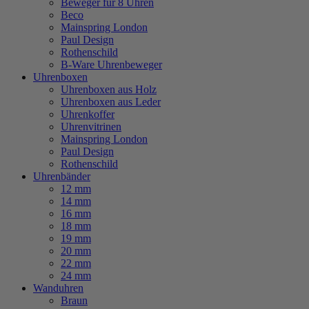
Beweger für 8 Uhren
Beco
Mainspring London
Paul Design
Rothenschild
B-Ware Uhrenbeweger
Uhrenboxen
Uhrenboxen aus Holz
Uhrenboxen aus Leder
Uhrenkoffer
Uhrenvitrinen
Mainspring London
Paul Design
Rothenschild
Uhrenbänder
12 mm
14 mm
16 mm
18 mm
19 mm
20 mm
22 mm
24 mm
Wanduhren
Braun