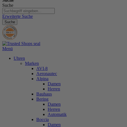
Suche
Suche
Erweiterte Suche
Suche
Menü
Uhren
Marken
AVI-8
Aeronautec
Alpina
Damen
Herren
Bauhaus
Bering
Damen
Herren
Automatik
Boccia
Damen