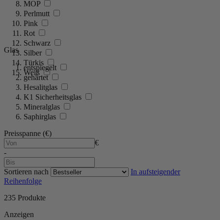
MOP
Perlmutt
Pink
Rot
Schwarz
Glas
Silber
Türkis
entspiegelt
Weiß
gehärtet
Hesalitglas
K1 Sicherheitsglas
Mineralglas
Saphirglas
Preisspanne (€)
€
-
Sortieren nach
In aufsteigender
Reihenfolge
235
Produkte
Anzeigen