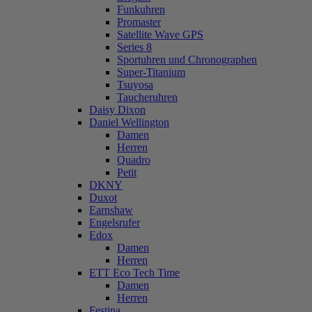
Funkuhren
Promaster
Satellite Wave GPS
Series 8
Sportuhren und Chronographen
Super-Titanium
Tsuyosa
Taucheruhren
Daisy Dixon
Daniel Wellington
Damen
Herren
Quadro
Petit
DKNY
Duxot
Earnshaw
Engelsrufer
Edox
Damen
Herren
ETT Eco Tech Time
Damen
Herren
Festina