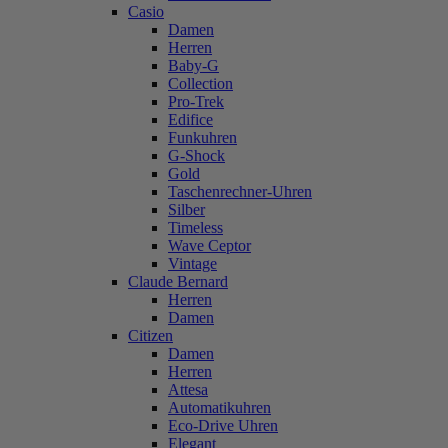
Casio
Damen
Herren
Baby-G
Collection
Pro-Trek
Edifice
Funkuhren
G-Shock
Gold
Taschenrechner-Uhren
Silber
Timeless
Wave Ceptor
Vintage
Claude Bernard
Herren
Damen
Citizen
Damen
Herren
Attesa
Automatikuhren
Eco-Drive Uhren
Elegant