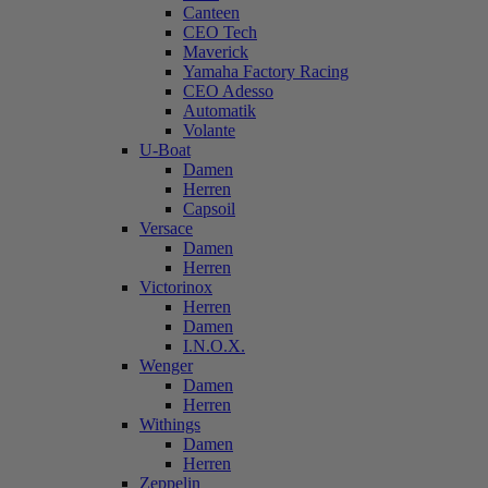
Canteen
CEO Tech
Maverick
Yamaha Factory Racing
CEO Adesso
Automatik
Volante
U-Boat
Damen
Herren
Capsoil
Versace
Damen
Herren
Victorinox
Herren
Damen
I.N.O.X.
Wenger
Damen
Herren
Withings
Damen
Herren
Zeppelin