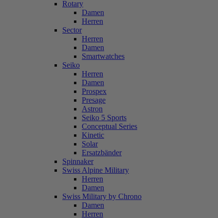
Rotary
Damen
Herren
Sector
Herren
Damen
Smartwatches
Seiko
Herren
Damen
Prospex
Presage
Astron
Seiko 5 Sports
Conceptual Series
Kinetic
Solar
Ersatzbänder
Spinnaker
Swiss Alpine Military
Herren
Damen
Swiss Military by Chrono
Damen
Herren