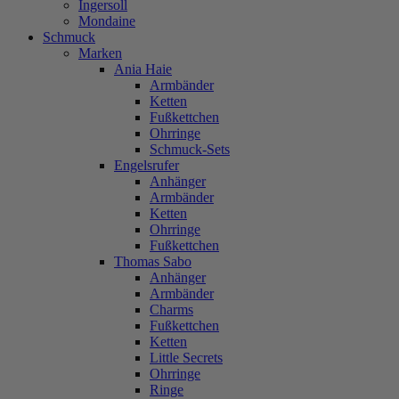
Ingersoll
Mondaine
Schmuck
Marken
Ania Haie
Armbänder
Ketten
Fußkettchen
Ohrringe
Schmuck-Sets
Engelsrufer
Anhänger
Armbänder
Ketten
Ohrringe
Fußkettchen
Thomas Sabo
Anhänger
Armbänder
Charms
Fußkettchen
Ketten
Little Secrets
Ohrringe
Ringe