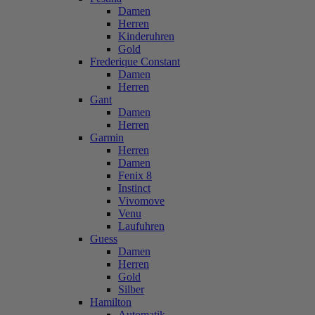
Damen
Herren
Kinderuhren
Gold
Frederique Constant
Damen
Herren
Gant
Damen
Herren
Garmin
Herren
Damen
Fenix 8
Instinct
Vivomove
Venu
Laufuhren
Guess
Damen
Herren
Gold
Silber
Hamilton
Automatik