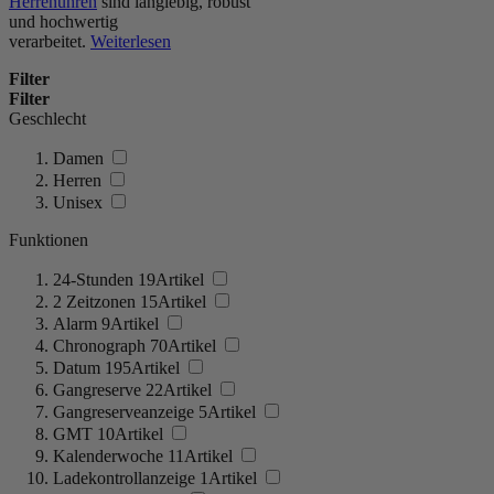
Herrenuhren
sind langlebig, robust
und hochwertig
verarbeitet.
Weiterlesen
Filter
Filter
Geschlecht
Damen
Herren
Unisex
Funktionen
24-Stunden
19
Artikel
2 Zeitzonen
15
Artikel
Alarm
9
Artikel
Chronograph
70
Artikel
Datum
195
Artikel
Gangreserve
22
Artikel
Gangreserveanzeige
5
Artikel
GMT
10
Artikel
Kalenderwoche
11
Artikel
Ladekontrollanzeige
1
Artikel