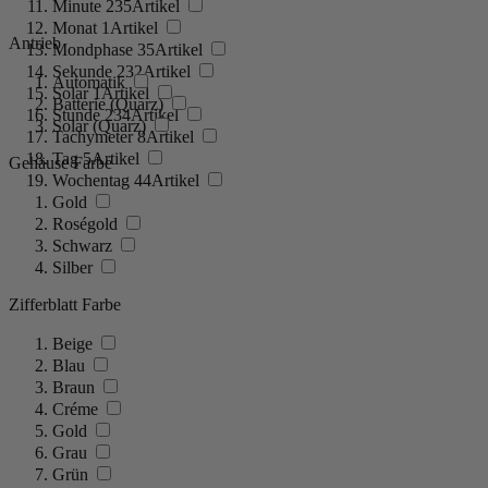
Minute
235
Artikel
Monat
1
Artikel
Antrieb
Mondphase
35
Artikel
Sekunde
232
Artikel
Automatik
Solar
1
Artikel
Batterie (Quarz)
Stunde
234
Artikel
Solar (Quarz)
Tachymeter
8
Artikel
Tag
5
Artikel
Gehäuse Farbe
Wochentag
44
Artikel
Gold
Roségold
Schwarz
Silber
Zifferblatt Farbe
Beige
Blau
Braun
Créme
Gold
Grau
Grün