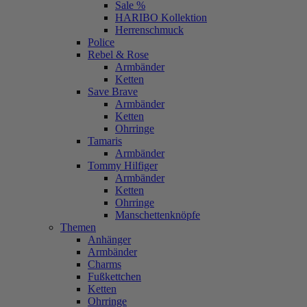
Sale %
HARIBO Kollektion
Herrenschmuck
Police
Rebel & Rose
Armbänder
Ketten
Save Brave
Armbänder
Ketten
Ohrringe
Tamaris
Armbänder
Tommy Hilfiger
Armbänder
Ketten
Ohrringe
Manschettenknöpfe
Themen
Anhänger
Armbänder
Charms
Fußkettchen
Ketten
Ohrringe