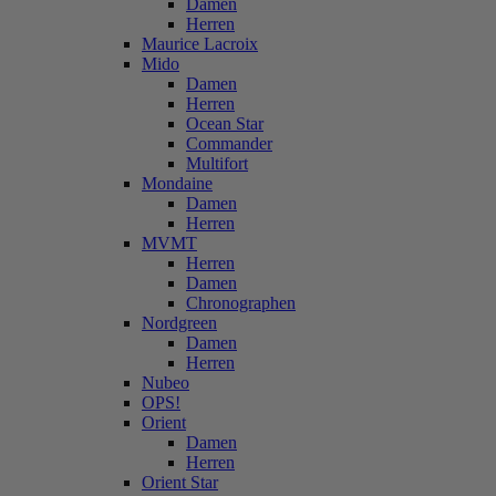
Damen
Herren
Maurice Lacroix
Mido
Damen
Herren
Ocean Star
Commander
Multifort
Mondaine
Damen
Herren
MVMT
Herren
Damen
Chronographen
Nordgreen
Damen
Herren
Nubeo
OPS!
Orient
Damen
Herren
Orient Star