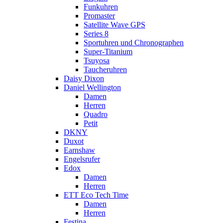
Funkuhren
Promaster
Satellite Wave GPS
Series 8
Sportuhren und Chronographen
Super-Titanium
Tsuyosa
Taucheruhren
Daisy Dixon
Daniel Wellington
Damen
Herren
Quadro
Petit
DKNY
Duxot
Earnshaw
Engelsrufer
Edox
Damen
Herren
ETT Eco Tech Time
Damen
Herren
Festina