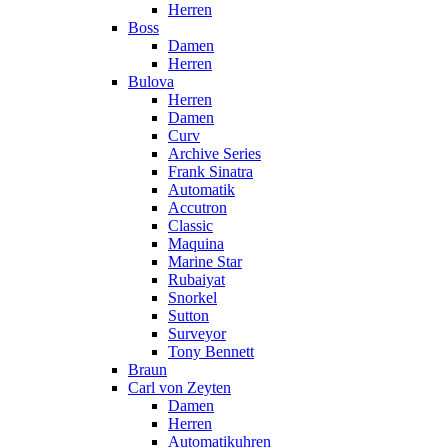
Herren
Boss
Damen
Herren
Bulova
Herren
Damen
Curv
Archive Series
Frank Sinatra
Automatik
Accutron
Classic
Maquina
Marine Star
Rubaiyat
Snorkel
Sutton
Surveyor
Tony Bennett
Braun
Carl von Zeyten
Damen
Herren
Automatikuhren