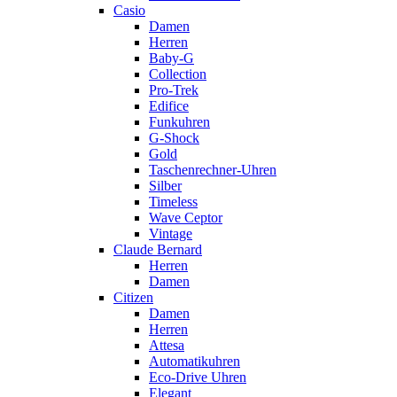
Casio
Damen
Herren
Baby-G
Collection
Pro-Trek
Edifice
Funkuhren
G-Shock
Gold
Taschenrechner-Uhren
Silber
Timeless
Wave Ceptor
Vintage
Claude Bernard
Herren
Damen
Citizen
Damen
Herren
Attesa
Automatikuhren
Eco-Drive Uhren
Elegant