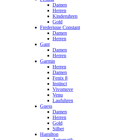
Damen
Herren
Kinderuhren
Gold
Frederique Constant
Damen
Herren
Gant
Damen
Herren
Garmin
Herren
Damen
Fenix 8
Instinct
Vivomove
Venu
Laufuhren
Guess
Damen
Herren
Gold
Silber
Hamilton
Automatik