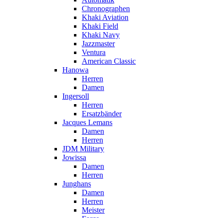
Chronographen
Khaki Aviation
Khaki Field
Khaki Navy
Jazzmaster
Ventura
American Classic
Hanowa
Herren
Damen
Ingersoll
Herren
Ersatzbänder
Jacques Lemans
Damen
Herren
JDM Military
Jowissa
Damen
Herren
Junghans
Damen
Herren
Meister