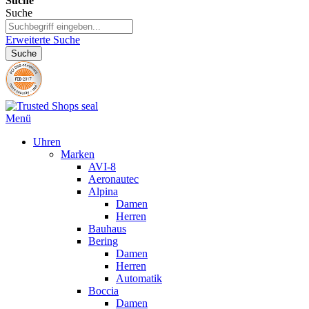
Suche
Suche
Erweiterte Suche
Suche
Menü
Uhren
Marken
AVI-8
Aeronautec
Alpina
Damen
Herren
Bauhaus
Bering
Damen
Herren
Automatik
Boccia
Damen