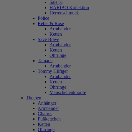
Sale %
HARIBO Kollektion
Herrenschmuck
Police
Rebel & Rose
Armbänder
Ketten
Save Brave
Armbänder
Ketten
Ohrringe
Tamaris
Armbänder
Tommy Hilfiger
Armbänder
Ketten
Ohrringe
Manschettenknöpfe
Themen
Anhänger
Armbänder
Charms
Fußkettchen
Ketten
Ohrringe