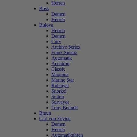
Herren
Boss
Damen
Herren
Bulova
Herren
Damen
Curv
Archive Series
Frank Sinatra
Automatik
Accutron
Classic
Maquina
Marine Star
Rubaiyat
Snorkel
Sutton
Surveyor
Tony Bennett
Braun
Carl von Zeyten
Damen
Herren
Automatikuhren