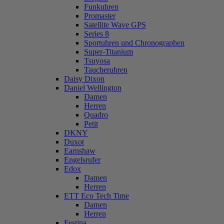
Funkuhren
Promaster
Satellite Wave GPS
Series 8
Sportuhren und Chronographen
Super-Titanium
Tsuyosa
Taucheruhren
Daisy Dixon
Daniel Wellington
Damen
Herren
Quadro
Petit
DKNY
Duxot
Earnshaw
Engelsrufer
Edox
Damen
Herren
ETT Eco Tech Time
Damen
Herren
Festina