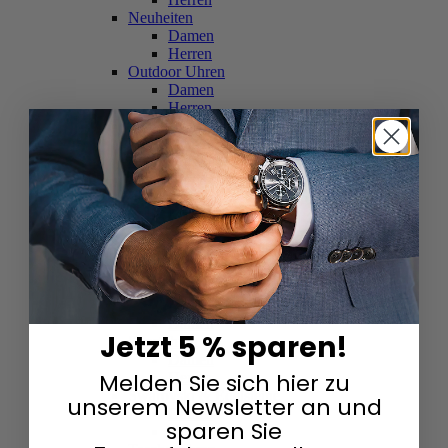
Neuheiten
Damen
Herren
Outdoor Uhren
Damen
Herren
Schweizer Uhren
Damen
Herren
Skelettuhren
Damen
Herren
Smartwatches
Damen
Herren
Solaruhren
Herren
Damen
Jetzt 5 % sparen!
Sportuhren
Damen
Melden Sie sich hier zu
Herren
Swarovski & Edelsteine
unserem Newsletter an und
Damen
sparen Sie
Herren