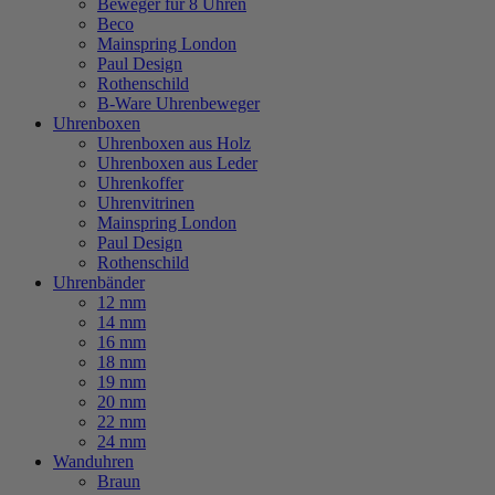
Beweger für 8 Uhren
Beco
Mainspring London
Paul Design
Rothenschild
B-Ware Uhrenbeweger
Uhrenboxen
Uhrenboxen aus Holz
Uhrenboxen aus Leder
Uhrenkoffer
Uhrenvitrinen
Mainspring London
Paul Design
Rothenschild
Uhrenbänder
12 mm
14 mm
16 mm
18 mm
19 mm
20 mm
22 mm
24 mm
Wanduhren
Braun