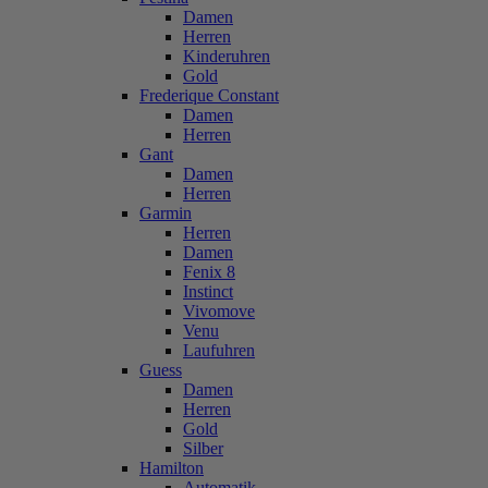
Damen
Herren
Kinderuhren
Gold
Frederique Constant
Damen
Herren
Gant
Damen
Herren
Garmin
Herren
Damen
Fenix 8
Instinct
Vivomove
Venu
Laufuhren
Guess
Damen
Herren
Gold
Silber
Hamilton
Automatik