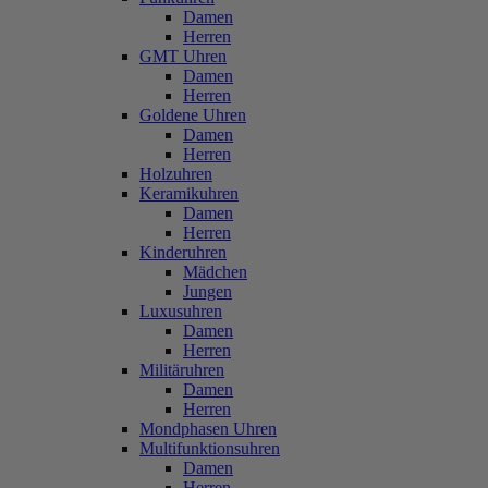
Damen
Herren
GMT Uhren
Damen
Herren
Goldene Uhren
Damen
Herren
Holzuhren
Keramikuhren
Damen
Herren
Kinderuhren
Mädchen
Jungen
Luxusuhren
Damen
Herren
Militäruhren
Damen
Herren
Mondphasen Uhren
Multifunktionsuhren
Damen
Herren