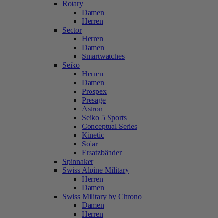
Rotary
Damen
Herren
Sector
Herren
Damen
Smartwatches
Seiko
Herren
Damen
Prospex
Presage
Astron
Seiko 5 Sports
Conceptual Series
Kinetic
Solar
Ersatzbänder
Spinnaker
Swiss Alpine Military
Herren
Damen
Swiss Military by Chrono
Damen
Herren