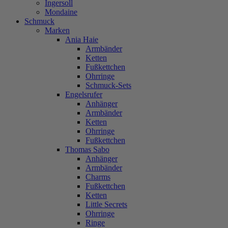
Ingersoll
Mondaine
Schmuck
Marken
Ania Haie
Armbänder
Ketten
Fußkettchen
Ohrringe
Schmuck-Sets
Engelsrufer
Anhänger
Armbänder
Ketten
Ohrringe
Fußkettchen
Thomas Sabo
Anhänger
Armbänder
Charms
Fußkettchen
Ketten
Little Secrets
Ohrringe
Ringe