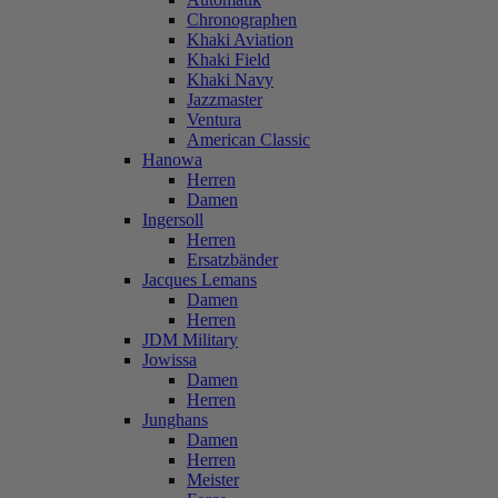
Chronographen
Khaki Aviation
Khaki Field
Khaki Navy
Jazzmaster
Ventura
American Classic
Hanowa
Herren
Damen
Ingersoll
Herren
Ersatzbänder
Jacques Lemans
Damen
Herren
JDM Military
Jowissa
Damen
Herren
Junghans
Damen
Herren
Meister