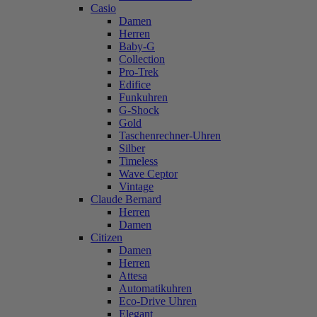
Casio
Damen
Herren
Baby-G
Collection
Pro-Trek
Edifice
Funkuhren
G-Shock
Gold
Taschenrechner-Uhren
Silber
Timeless
Wave Ceptor
Vintage
Claude Bernard
Herren
Damen
Citizen
Damen
Herren
Attesa
Automatikuhren
Eco-Drive Uhren
Elegant