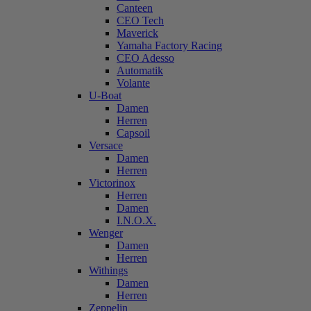
Canteen
CEO Tech
Maverick
Yamaha Factory Racing
CEO Adesso
Automatik
Volante
U-Boat
Damen
Herren
Capsoil
Versace
Damen
Herren
Victorinox
Herren
Damen
I.N.O.X.
Wenger
Damen
Herren
Withings
Damen
Herren
Zeppelin