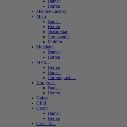
Damen
Herren
Maurice Lacroix
Mido
Damen
Herren
Ocean Star
Commander
Multifort
Mondaine
Damen
Herren
MVMT
Herren
Damen
Chronographen
Nordgreen
Damen
Herren
Nubeo
OPS!
Orient
Damen
Herren
Orient Star