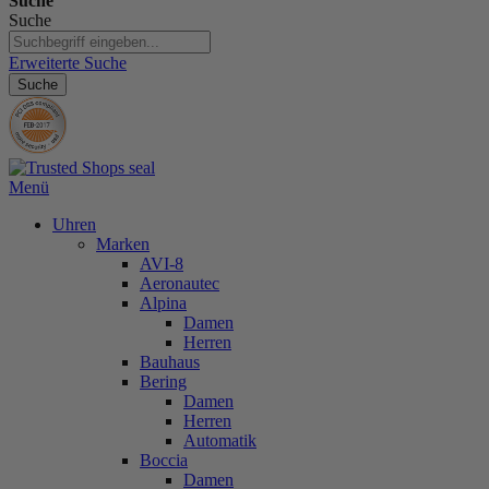
Suche
Suche
Erweiterte Suche
Suche
Menü
Uhren
Marken
AVI-8
Aeronautec
Alpina
Damen
Herren
Bauhaus
Bering
Damen
Herren
Automatik
Boccia
Damen