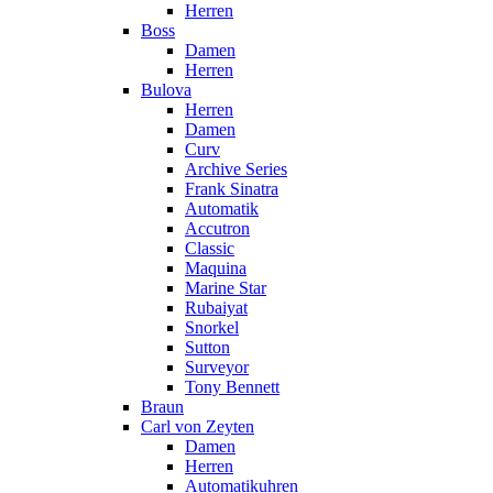
Herren
Boss
Damen
Herren
Bulova
Herren
Damen
Curv
Archive Series
Frank Sinatra
Automatik
Accutron
Classic
Maquina
Marine Star
Rubaiyat
Snorkel
Sutton
Surveyor
Tony Bennett
Braun
Carl von Zeyten
Damen
Herren
Automatikuhren