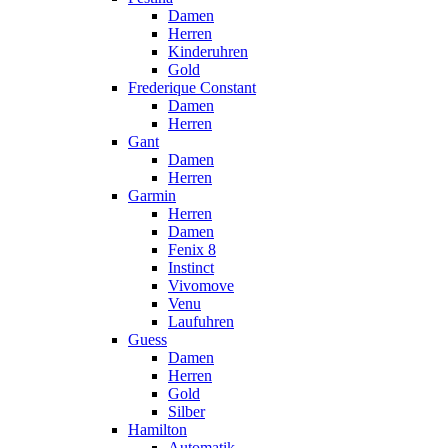
Damen
Herren
Kinderuhren
Gold
Frederique Constant
Damen
Herren
Gant
Damen
Herren
Garmin
Herren
Damen
Fenix 8
Instinct
Vivomove
Venu
Laufuhren
Guess
Damen
Herren
Gold
Silber
Hamilton
Automatik