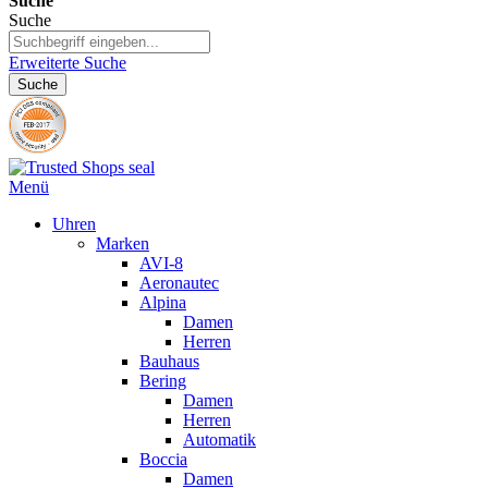
Suche
Suche
Erweiterte Suche
Suche
Menü
Uhren
Marken
AVI-8
Aeronautec
Alpina
Damen
Herren
Bauhaus
Bering
Damen
Herren
Automatik
Boccia
Damen