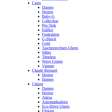
Casio
Damen
Herren
Baby-G
Collection
Pro-Trek
Edifice
Funkuhren
G-Shock
Gold
Taschenrechner-Uhren
Silber
Timeless
Wave Ceptor
Vintage
Claude Bernard
Herren
Damen
Citizen
Damen
Herren
Attesa
Automatikuhren
Eco-Drive Uhren
Elegant