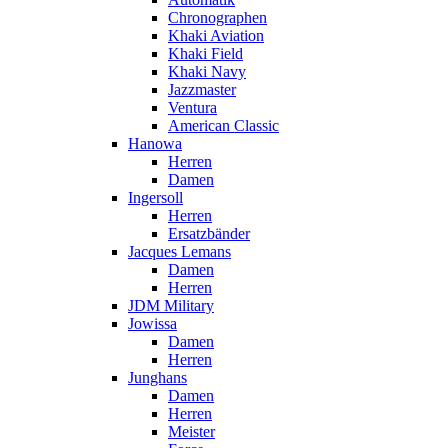
Chronographen
Khaki Aviation
Khaki Field
Khaki Navy
Jazzmaster
Ventura
American Classic
Hanowa
Herren
Damen
Ingersoll
Herren
Ersatzbänder
Jacques Lemans
Damen
Herren
JDM Military
Jowissa
Damen
Herren
Junghans
Damen
Herren
Meister