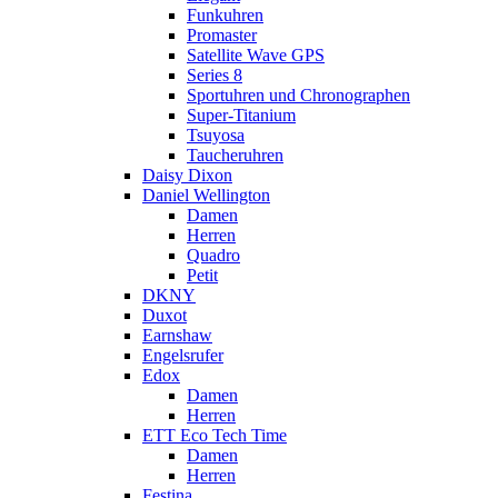
Funkuhren
Promaster
Satellite Wave GPS
Series 8
Sportuhren und Chronographen
Super-Titanium
Tsuyosa
Taucheruhren
Daisy Dixon
Daniel Wellington
Damen
Herren
Quadro
Petit
DKNY
Duxot
Earnshaw
Engelsrufer
Edox
Damen
Herren
ETT Eco Tech Time
Damen
Herren
Festina