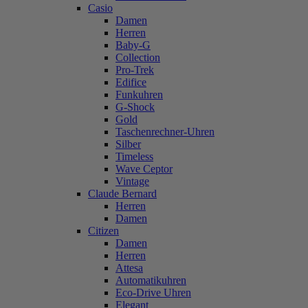
Casio
Damen
Herren
Baby-G
Collection
Pro-Trek
Edifice
Funkuhren
G-Shock
Gold
Taschenrechner-Uhren
Silber
Timeless
Wave Ceptor
Vintage
Claude Bernard
Herren
Damen
Citizen
Damen
Herren
Attesa
Automatikuhren
Eco-Drive Uhren
Elegant