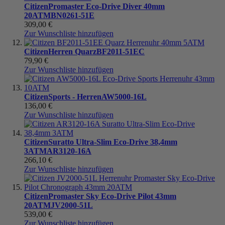
Citizen
Promaster Eco-Drive Diver 40mm
20ATM
BN0261-51E
309,00 €
Zur Wunschliste hinzufügen
Citizen
Herren Quarz
BF2011-51EC
79,90 €
Zur Wunschliste hinzufügen
Citizen
Sports - Herren
AW5000-16L
136,00 €
Zur Wunschliste hinzufügen
Citizen
Suratto Ultra-Slim Eco-Drive 38,4mm
3ATM
AR3120-16A
266,10 €
Zur Wunschliste hinzufügen
Citizen
Promaster Sky Eco-Drive Pilot 43mm
20ATM
JV2000-51L
539,00 €
Zur Wunschliste hinzufügen