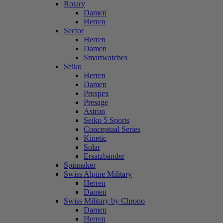
Rotary
Damen
Herren
Sector
Herren
Damen
Smartwatches
Seiko
Herren
Damen
Prospex
Presage
Astron
Seiko 5 Sports
Conceptual Series
Kinetic
Solar
Ersatzbänder
Spinnaker
Swiss Alpine Military
Herren
Damen
Swiss Military by Chrono
Damen
Herren