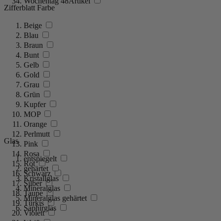
Wochentag
48
Artikel
Zifferblatt Farbe
Beige
Blau
Braun
Bunt
Gelb
Gold
Grau
Grün
Kupfer
MOP
Orange
Perlmutt
Glas
Pink
Rosa
entspiegelt
Rot
gehärtet
Schwarz
Kristallglas
Silber
Mineralglas
Taupe
Mineralglas gehärtet
Türkis
Saphirglas
Violett