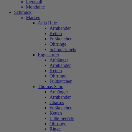
Ingersoll
Mondaine
Schmuck
Marken
Ania Haie
Armbänder
Ketten
Fußkettchen
Ohrringe
Schmuck-Sets
Engelsrufer
Anhänger
Armbänder
Ketten
Ohrringe
Fußkettchen
Thomas Sabo
Anhänger
Armbänder
Charms
Fußkettchen
Ketten
Little Secrets
Ohrringe
Ringe