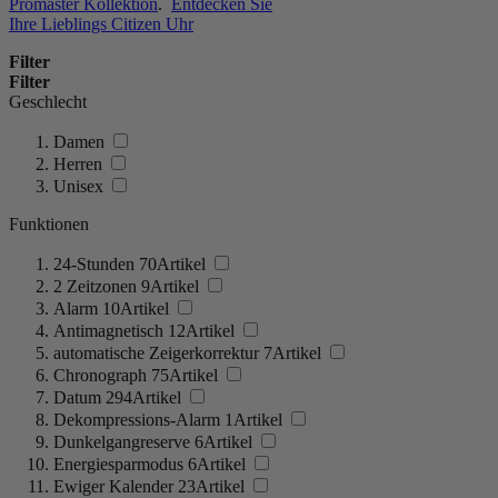
Promaster Kollektion
.
Entdecken Sie
Ihre Lieblings Citizen Uhr
Filter
Filter
Geschlecht
Damen
Herren
Unisex
Funktionen
24-Stunden
70
Artikel
2 Zeitzonen
9
Artikel
Alarm
10
Artikel
Antimagnetisch
12
Artikel
automatische Zeigerkorrektur
7
Artikel
Chronograph
75
Artikel
Datum
294
Artikel
Dekompressions-Alarm
1
Artikel
Dunkelgangreserve
6
Artikel
Energiesparmodus
6
Artikel
Ewiger Kalender
23
Artikel