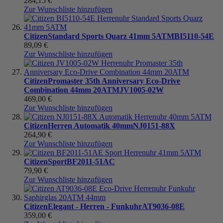
284,15 €
Zur Wunschliste hinzufügen
Citizen
Standard Sports Quarz 41mm 5ATM
BI5110-54E
89,09 €
Zur Wunschliste hinzufügen
Citizen
Promaster 35th Anniversary Eco-Drive
Combination 44mm 20ATM
JV1005-02W
469,00 €
Zur Wunschliste hinzufügen
Citizen
Herren Automatik 40mm
NJ0151-88X
264,90 €
Zur Wunschliste hinzufügen
Citizen
Sport
BF2011-51AC
79,90 €
Zur Wunschliste hinzufügen
Citizen
Elegant - Herren - Funkuhr
AT9036-08E
359,00 €