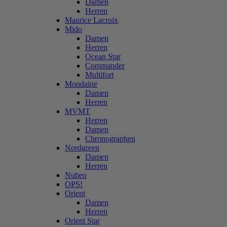
Damen
Herren
Maurice Lacroix
Mido
Damen
Herren
Ocean Star
Commander
Multifort
Mondaine
Damen
Herren
MVMT
Herren
Damen
Chronographen
Nordgreen
Damen
Herren
Nubeo
OPS!
Orient
Damen
Herren
Orient Star