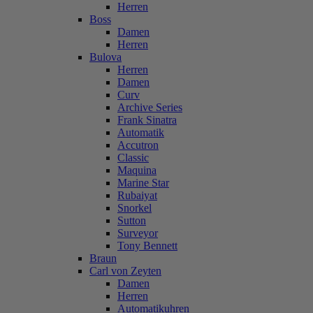
Herren
Boss
Damen
Herren
Bulova
Herren
Damen
Curv
Archive Series
Frank Sinatra
Automatik
Accutron
Classic
Maquina
Marine Star
Rubaiyat
Snorkel
Sutton
Surveyor
Tony Bennett
Braun
Carl von Zeyten
Damen
Herren
Automatikuhren