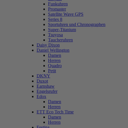
Funkuhren
Promaster
Satellite Wave GPS
Series 8
Sportuhren und Chronographen
Super-Titanium
Tsuyosa
Taucheruhren
Daisy Dixon
Daniel Wellington
Damen
Herren
Quadro
Petit
DKNY
Duxot
Earnshaw
Engelsrufer
Edox
Damen
Herren
ETT Eco Tech Time
Damen
Herren
Festina