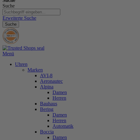
Suche
Suche
Erweiterte Suche
Suche
Menü
Uhren
Marken
AVI-8
Aeronautec
Alpina
Damen
Herren
Bauhaus
Bering
Damen
Herren
Automatik
Boccia
Damen