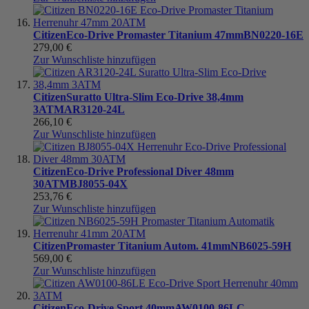
Citizen
Eco-Drive Promaster Titanium 47mm
BN0220-16E
279,00 €
Zur Wunschliste hinzufügen
Citizen
Suratto Ultra-Slim Eco-Drive 38,4mm
3ATM
AR3120-24L
266,10 €
Zur Wunschliste hinzufügen
Citizen
Eco-Drive Professional Diver 48mm
30ATM
BJ8055-04X
253,76 €
Zur Wunschliste hinzufügen
Citizen
Promaster Titanium Autom. 41mm
NB6025-59H
569,00 €
Zur Wunschliste hinzufügen
Citizen
Eco-Drive Sport 40mm
AW0100-86LC