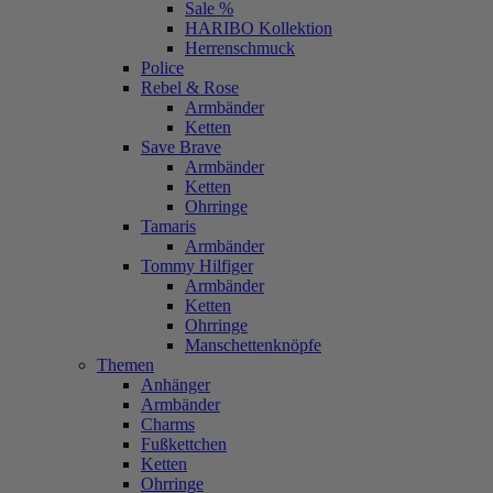
Sale %
HARIBO Kollektion
Herrenschmuck
Police
Rebel & Rose
Armbänder
Ketten
Save Brave
Armbänder
Ketten
Ohrringe
Tamaris
Armbänder
Tommy Hilfiger
Armbänder
Ketten
Ohrringe
Manschettenknöpfe
Themen
Anhänger
Armbänder
Charms
Fußkettchen
Ketten
Ohrringe