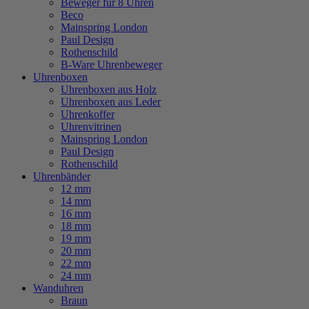
Beweger für 8 Uhren
Beco
Mainspring London
Paul Design
Rothenschild
B-Ware Uhrenbeweger
Uhrenboxen
Uhrenboxen aus Holz
Uhrenboxen aus Leder
Uhrenkoffer
Uhrenvitrinen
Mainspring London
Paul Design
Rothenschild
Uhrenbänder
12 mm
14 mm
16 mm
18 mm
19 mm
20 mm
22 mm
24 mm
Wanduhren
Braun