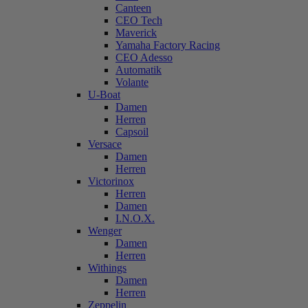
Canteen
CEO Tech
Maverick
Yamaha Factory Racing
CEO Adesso
Automatik
Volante
U-Boat
Damen
Herren
Capsoil
Versace
Damen
Herren
Victorinox
Herren
Damen
I.N.O.X.
Wenger
Damen
Herren
Withings
Damen
Herren
Zeppelin