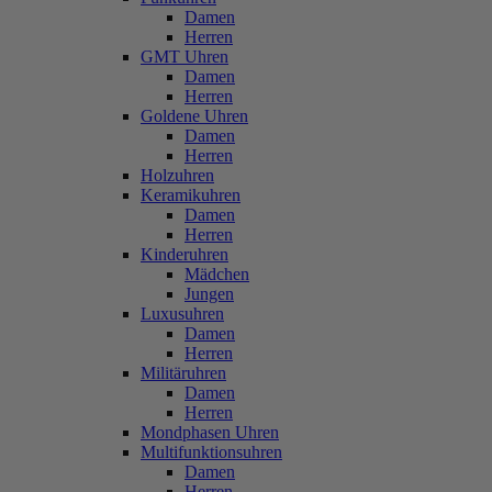
Damen
Herren
GMT Uhren
Damen
Herren
Goldene Uhren
Damen
Herren
Holzuhren
Keramikuhren
Damen
Herren
Kinderuhren
Mädchen
Jungen
Luxusuhren
Damen
Herren
Militäruhren
Damen
Herren
Mondphasen Uhren
Multifunktionsuhren
Damen
Herren