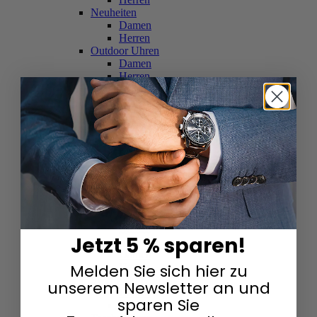
Neuheiten
Damen
Herren
Outdoor Uhren
Damen
Herren
Schweizer Uhren
Damen
Herren
Skelettuhren
Damen
Herren
Smartwatches
Damen
Herren
Solaruhren
Herren
Damen
Jetzt 5 % sparen!
Sportuhren
Damen
Melden Sie sich hier zu
Herren
Swarovski & Edelsteine
unserem Newsletter an und
Damen
sparen Sie
Herren