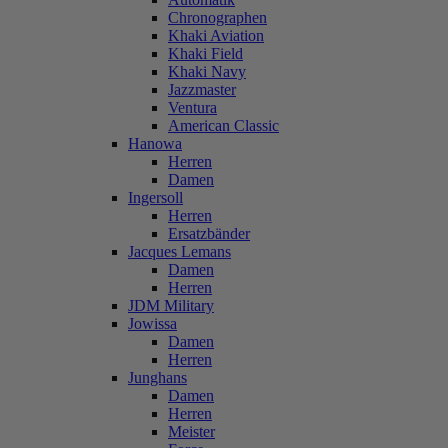
Chronographen
Khaki Aviation
Khaki Field
Khaki Navy
Jazzmaster
Ventura
American Classic
Hanowa
Herren
Damen
Ingersoll
Herren
Ersatzbänder
Jacques Lemans
Damen
Herren
JDM Military
Jowissa
Damen
Herren
Junghans
Damen
Herren
Meister