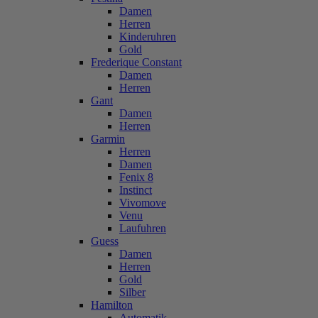
Damen
Herren
Kinderuhren
Gold
Frederique Constant
Damen
Herren
Gant
Damen
Herren
Garmin
Herren
Damen
Fenix 8
Instinct
Vivomove
Venu
Laufuhren
Guess
Damen
Herren
Gold
Silber
Hamilton
Automatik