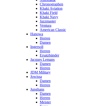
Chronographen
Khaki Aviation
Khaki Field
Khaki Navy
Jazzmaster
Ventura
American Classic
Hanowa
Herren
Damen
Ingersoll
Herren
Ersatzbänder
Jacques Lemans
Damen
Herren
JDM Military
Jowissa
Damen
Herren
Junghans
Damen
Herren
Meister