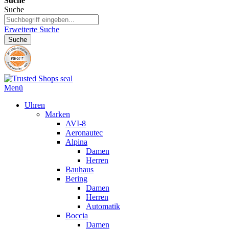
Suche
Suche
Erweiterte Suche
Suche
Menü
Uhren
Marken
AVI-8
Aeronautec
Alpina
Damen
Herren
Bauhaus
Bering
Damen
Herren
Automatik
Boccia
Damen