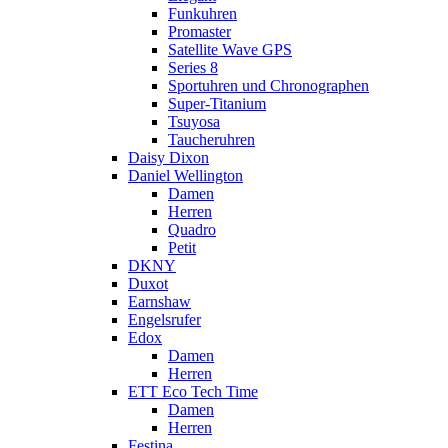
Funkuhren
Promaster
Satellite Wave GPS
Series 8
Sportuhren und Chronographen
Super-Titanium
Tsuyosa
Taucheruhren
Daisy Dixon
Daniel Wellington
Damen
Herren
Quadro
Petit
DKNY
Duxot
Earnshaw
Engelsrufer
Edox
Damen
Herren
ETT Eco Tech Time
Damen
Herren
Festina