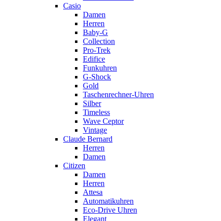
Casio
Damen
Herren
Baby-G
Collection
Pro-Trek
Edifice
Funkuhren
G-Shock
Gold
Taschenrechner-Uhren
Silber
Timeless
Wave Ceptor
Vintage
Claude Bernard
Herren
Damen
Citizen
Damen
Herren
Attesa
Automatikuhren
Eco-Drive Uhren
Elegant