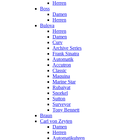
Herren
Boss
Damen
Herren
Bulova
Herren
Damen
Curv
Archive Series
Frank Sinatra
Automatik
Accutron
Classic
Maquina
Marine Star
Rubaiyat
Snorkel
Sutton
Surveyor
Tony Bennett
Braun
Carl von Zeyten
Damen
Herren
Automatikuhren