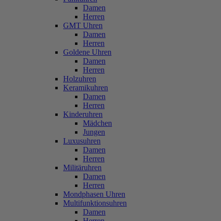
Damen
Herren
GMT Uhren
Damen
Herren
Goldene Uhren
Damen
Herren
Holzuhren
Keramikuhren
Damen
Herren
Kinderuhren
Mädchen
Jungen
Luxusuhren
Damen
Herren
Militäruhren
Damen
Herren
Mondphasen Uhren
Multifunktionsuhren
Damen
Herren