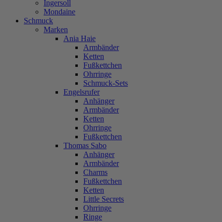
Ingersoll
Mondaine
Schmuck
Marken
Ania Haie
Armbänder
Ketten
Fußkettchen
Ohrringe
Schmuck-Sets
Engelsrufer
Anhänger
Armbänder
Ketten
Ohrringe
Fußkettchen
Thomas Sabo
Anhänger
Armbänder
Charms
Fußkettchen
Ketten
Little Secrets
Ohrringe
Ringe