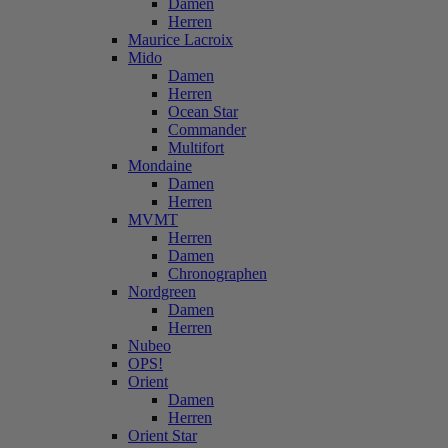
Damen
Herren
Maurice Lacroix
Mido
Damen
Herren
Ocean Star
Commander
Multifort
Mondaine
Damen
Herren
MVMT
Herren
Damen
Chronographen
Nordgreen
Damen
Herren
Nubeo
OPS!
Orient
Damen
Herren
Orient Star