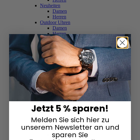
Neuheiten
Damen
Herren
Outdoor Uhren
Damen
Herren
Schweizer Uhren
Damen
Herren
Skelettuhren
Damen
Herren
Smartwatches
Damen
Herren
Solaruhren
Herren
Damen
Jetzt 5 % sparen!
Sportuhren
Damen
Melden Sie sich hier zu
Herren
Swarovski & Edelsteine
unserem Newsletter an und
Damen
sparen Sie
Herren