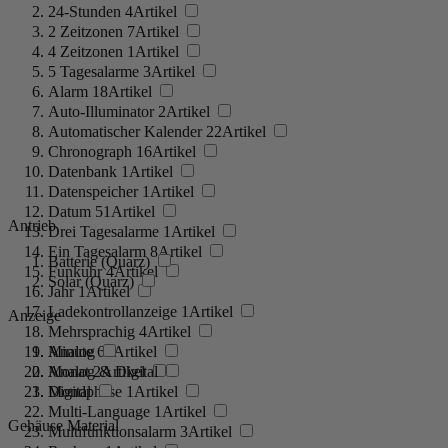
24-Stunden
4
Artikel
2 Zeitzonen
7
Artikel
4 Zeitzonen
1
Artikel
5 Tagesalarme
3
Artikel
Alarm
18
Artikel
Auto-Illuminator
2
Artikel
Automatischer Kalender
22
Artikel
Chronograph
16
Artikel
Datenbank
1
Artikel
Datenspeicher
1
Artikel
Datum
51
Artikel
Antrieb
Drei Tagesalarme
1
Artikel
Ein Tagesalarm
8
Artikel
Batterie (Quarz)
Funkuhr
4
Artikel
Solar (Quarz)
Jahr
1
Artikel
Ladekontrollanzeige
1
Artikel
Anzeige
Mehrsprachig
4
Artikel
Minute
Analog
61
Artikel
Monat
Analog & Digital
2
Artikel
Mondphase
Digital
1
Artikel
Multi-Language
1
Artikel
Gehäuse Material
Multifunktionsalarm
3
Artikel