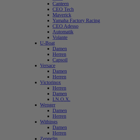
Canteen
CEO Tech
Maverick
Yamaha Factory Racing
CEO Adesso
Automatik
Volante
U-Boat
Damen
Herren
Capsoil
Versace
Damen
Herren
Victorinox
Herren
Damen
I.N.O.X.
Wenger
Damen
Herren
Withings
Damen
Herren
Zeppelin