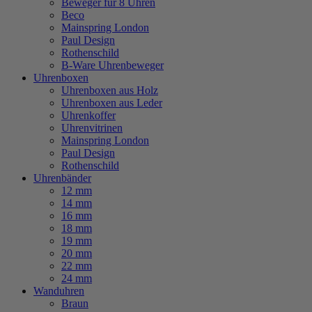
Beweger für 8 Uhren
Beco
Mainspring London
Paul Design
Rothenschild
B-Ware Uhrenbeweger
Uhrenboxen
Uhrenboxen aus Holz
Uhrenboxen aus Leder
Uhrenkoffer
Uhrenvitrinen
Mainspring London
Paul Design
Rothenschild
Uhrenbänder
12 mm
14 mm
16 mm
18 mm
19 mm
20 mm
22 mm
24 mm
Wanduhren
Braun