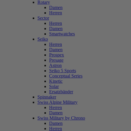
Rotary
Damen
Herren
Sector
Herren
Damen
Smartwatches
Seiko
Herren
Damen
Prospex
Presage
Astron
Seiko 5 Sports
Conceptual Series
Kinetic
Solar
Ersatzbänder
Spinnaker
Swiss Alpine Military
Herren
Damen
Swiss Military by Chrono
Damen
Herren