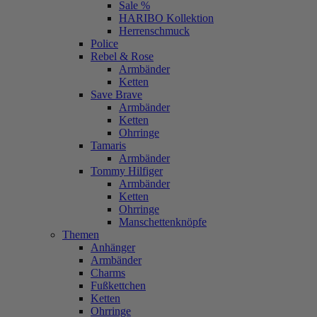
Sale %
HARIBO Kollektion
Herrenschmuck
Police
Rebel & Rose
Armbänder
Ketten
Save Brave
Armbänder
Ketten
Ohrringe
Tamaris
Armbänder
Tommy Hilfiger
Armbänder
Ketten
Ohrringe
Manschettenknöpfe
Themen
Anhänger
Armbänder
Charms
Fußkettchen
Ketten
Ohrringe