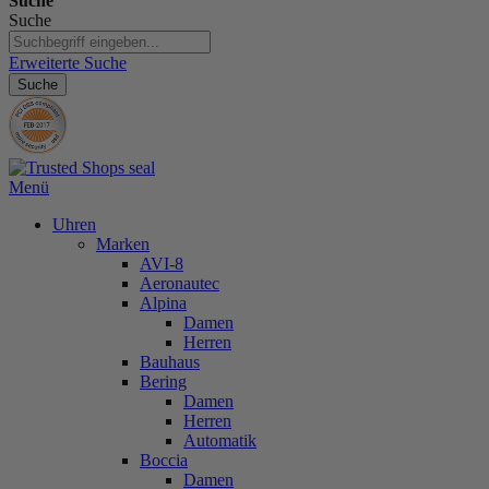
Suche
Suche
Erweiterte Suche
Suche
Menü
Uhren
Marken
AVI-8
Aeronautec
Alpina
Damen
Herren
Bauhaus
Bering
Damen
Herren
Automatik
Boccia
Damen