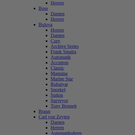
Herren
Boss
Damen
Herren
Bulova
Herren
Damen
Curv
Archive Series
Frank Sinatra
Automatik
Accutron
Classic
Maquina
Marine Star
Rubaiyat
Snorkel
Sutton
Surveyor
Tony Bennett
Braun
Carl von Zeyten
Damen
Herren
Automatikuhren