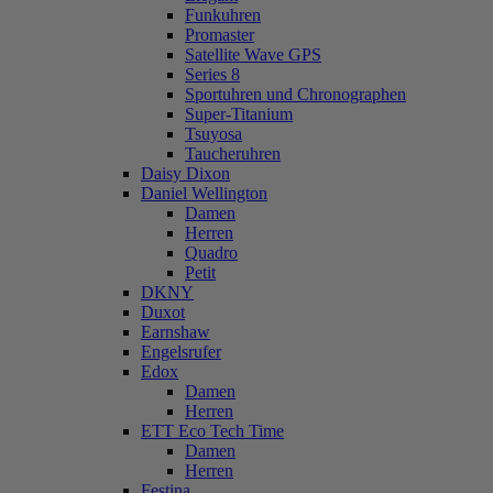
Funkuhren
Promaster
Satellite Wave GPS
Series 8
Sportuhren und Chronographen
Super-Titanium
Tsuyosa
Taucheruhren
Daisy Dixon
Daniel Wellington
Damen
Herren
Quadro
Petit
DKNY
Duxot
Earnshaw
Engelsrufer
Edox
Damen
Herren
ETT Eco Tech Time
Damen
Herren
Festina