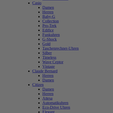
Casio
Damen
Herren
Baby-G
Collection
Pro-Trek
Edifice
Funkuhren
G-Shock
Gold
Taschenrechner-Uhren
Silber
Timeless
Wave Ceptor
Vintage
Claude Bernard
Herren
Damen
Citizen
Damen
Herren
Attesa
Automatikuhren
Eco-Drive Uhren
Elegant