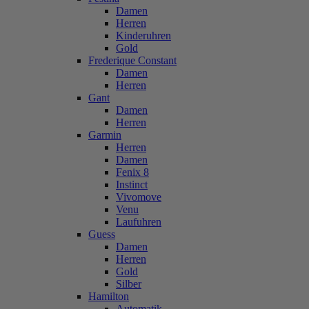
Damen
Herren
Kinderuhren
Gold
Frederique Constant
Damen
Herren
Gant
Damen
Herren
Garmin
Herren
Damen
Fenix 8
Instinct
Vivomove
Venu
Laufuhren
Guess
Damen
Herren
Gold
Silber
Hamilton
Automatik