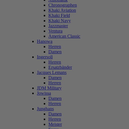
Chronographen
Khaki Aviation
Khaki Field
Khaki Navy
Jazzmaster
Ventura
American Classic
Hanowa
Herren
Damen
Ingersoll
Herren
Ersatzbänder
Jacques Lemans
Damen
Herren
JDM Military
Jowissa
Damen
Herren
Junghans
Damen
Herren
Meister