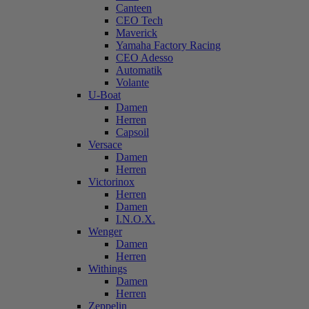
Canteen
CEO Tech
Maverick
Yamaha Factory Racing
CEO Adesso
Automatik
Volante
U-Boat
Damen
Herren
Capsoil
Versace
Damen
Herren
Victorinox
Herren
Damen
I.N.O.X.
Wenger
Damen
Herren
Withings
Damen
Herren
Zeppelin