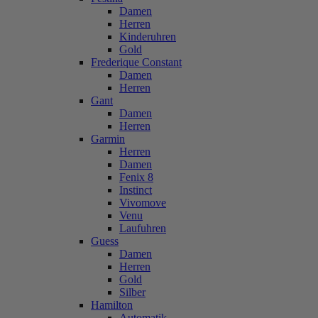
Damen
Herren
Kinderuhren
Gold
Frederique Constant
Damen
Herren
Gant
Damen
Herren
Garmin
Herren
Damen
Fenix 8
Instinct
Vivomove
Venu
Laufuhren
Guess
Damen
Herren
Gold
Silber
Hamilton
Automatik