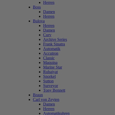
Herren
Boss
Damen
Herren
Bulova
Herren
Damen
Curv
Archive Series
Frank Sinatra
Automatik
Accutron
Classic
Maquina
Marine Star
Rubaiyat
Snorkel
Sutton
Surveyor
Tony Bennett
Braun
Carl von Zeyten
Damen
Herren
Automatikuhren