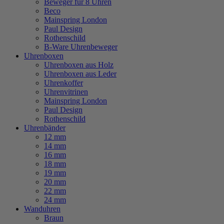
Beweger für 8 Uhren
Beco
Mainspring London
Paul Design
Rothenschild
B-Ware Uhrenbeweger
Uhrenboxen
Uhrenboxen aus Holz
Uhrenboxen aus Leder
Uhrenkoffer
Uhrenvitrinen
Mainspring London
Paul Design
Rothenschild
Uhrenbänder
12 mm
14 mm
16 mm
18 mm
19 mm
20 mm
22 mm
24 mm
Wanduhren
Braun