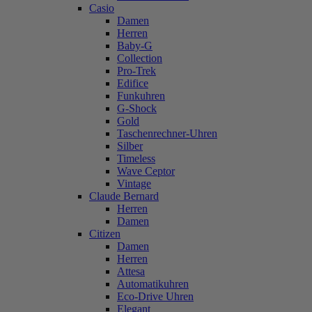
Casio
Damen
Herren
Baby-G
Collection
Pro-Trek
Edifice
Funkuhren
G-Shock
Gold
Taschenrechner-Uhren
Silber
Timeless
Wave Ceptor
Vintage
Claude Bernard
Herren
Damen
Citizen
Damen
Herren
Attesa
Automatikuhren
Eco-Drive Uhren
Elegant