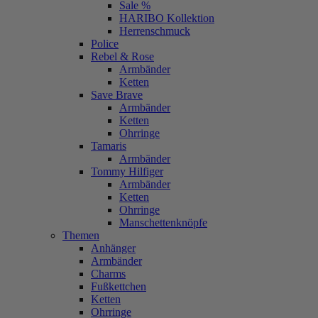
Sale %
HARIBO Kollektion
Herrenschmuck
Police
Rebel & Rose
Armbänder
Ketten
Save Brave
Armbänder
Ketten
Ohrringe
Tamaris
Armbänder
Tommy Hilfiger
Armbänder
Ketten
Ohrringe
Manschettenknöpfe
Themen
Anhänger
Armbänder
Charms
Fußkettchen
Ketten
Ohrringe