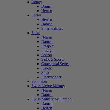
Rotary
Damen
Herren
Sector
Herren
Damen
Smartwatches
Seiko
Herren
Damen
Prospex
Presage
Astron
Seiko 5 Sports
Conceptual Series
Kinetic
Solar
Ersatzbänder
Spinnaker
Swiss Alpine Military
Herren
Damen
Swiss Military by Chrono
Damen
Herren