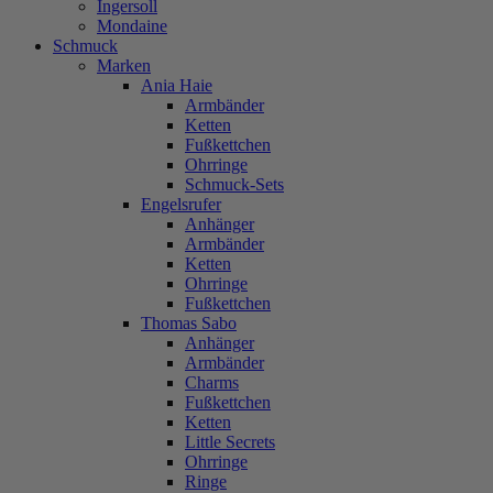
Ingersoll
Mondaine
Schmuck
Marken
Ania Haie
Armbänder
Ketten
Fußkettchen
Ohrringe
Schmuck-Sets
Engelsrufer
Anhänger
Armbänder
Ketten
Ohrringe
Fußkettchen
Thomas Sabo
Anhänger
Armbänder
Charms
Fußkettchen
Ketten
Little Secrets
Ohrringe
Ringe