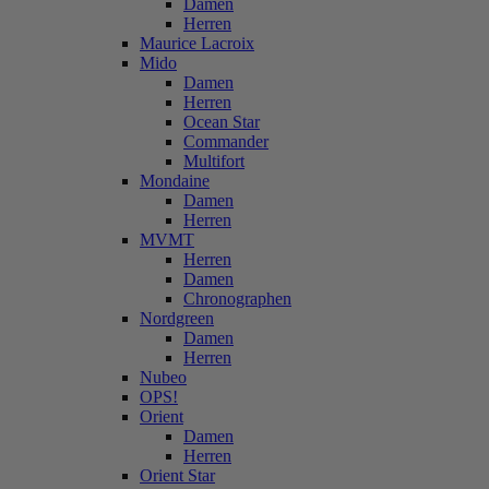
Damen
Herren
Maurice Lacroix
Mido
Damen
Herren
Ocean Star
Commander
Multifort
Mondaine
Damen
Herren
MVMT
Herren
Damen
Chronographen
Nordgreen
Damen
Herren
Nubeo
OPS!
Orient
Damen
Herren
Orient Star