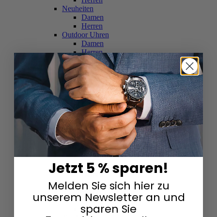
Neuheiten
Damen
Herren
Outdoor Uhren
Damen
Herren
Schweizer Uhren
Damen
Herren
Skelettuhren
Damen
Herren
Smartwatches
Damen
Herren
Solaruhren
Herren
Damen
Jetzt 5 % sparen!
Sportuhren
Damen
Melden Sie sich hier zu
Herren
Swarovski & Edelsteine
unserem Newsletter an und
Damen
sparen Sie
Herren