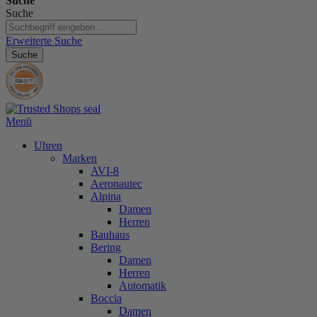
Suche
Suche
Erweiterte Suche
Suche
Menü
Uhren
Marken
AVI-8
Aeronautec
Alpina
Damen
Herren
Bauhaus
Bering
Damen
Herren
Automatik
Boccia
Damen