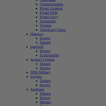
Chronographen
Khaki Aviation
Khaki Field
Khaki Navy
Jazzmaster
Ventura
American Classic
Hanowa
Herren
Damen
Ingersoll
Herren
Ersatzbänder
Jacques Lemans
Damen
Herren
JDM Military
Jowissa
Damen
Herren
Junghans
Damen
Herren
Meister