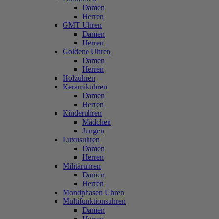
Damen
Herren
GMT Uhren
Damen
Herren
Goldene Uhren
Damen
Herren
Holzuhren
Keramikuhren
Damen
Herren
Kinderuhren
Mädchen
Jungen
Luxusuhren
Damen
Herren
Militäruhren
Damen
Herren
Mondphasen Uhren
Multifunktionsuhren
Damen
Herren