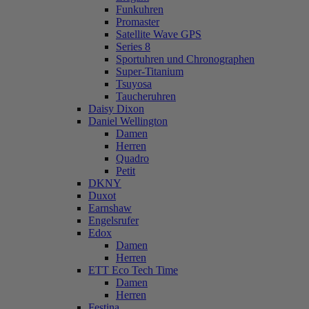
Funkuhren
Promaster
Satellite Wave GPS
Series 8
Sportuhren und Chronographen
Super-Titanium
Tsuyosa
Taucheruhren
Daisy Dixon
Daniel Wellington
Damen
Herren
Quadro
Petit
DKNY
Duxot
Earnshaw
Engelsrufer
Edox
Damen
Herren
ETT Eco Tech Time
Damen
Herren
Festina