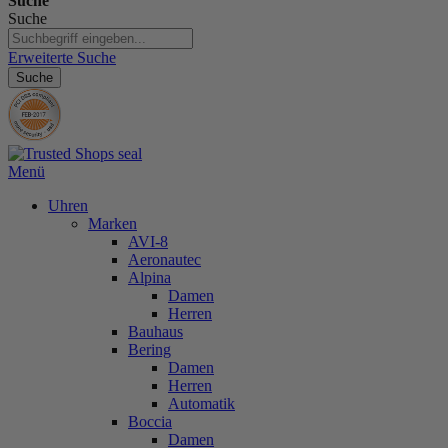
Suche
Suche
Erweiterte Suche
Suche
Menü
Uhren
Marken
AVI-8
Aeronautec
Alpina
Damen
Herren
Bauhaus
Bering
Damen
Herren
Automatik
Boccia
Damen