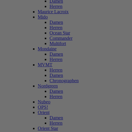
Damen
Herren
Maurice Lacroix
Mido
Damen
Herren
Ocean Star
Commander
Multifort
Mondaine
Damen
Herren
MVMT
Herren
Damen
Chronographen
Nordgreen
Damen
Herren
Nubeo
OPS!
Orient
Damen
Herren
Orient Star