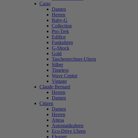
Casio
Damen
Herren
Baby-G
Collection
Pro-Trek
Edifice
Funkuhren
G-Shock
Gold
Taschenrechner-Uhren
Silber
Timeless
Wave Ceptor
Vintage
Claude Bernard
Herren
Damen
Citizen
Damen
Herren
Attesa
Automatikuhren
Eco-Drive Uhren
Elegant