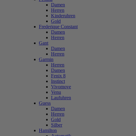
Damen
Herren
Kinderuhren
Gold
Frederique Constant
Damen
Herren
Gant
Damen
Herren
Garmin
Herren
Damen
Fenix 8
Instinct
Vivomove
Venu
Laufuhren
Guess
Damen
Herren
Gold
Silber
Hamilton
Automatik