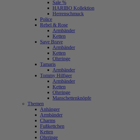
Sale %
HARIBO Kollektion
Herrenschmuck
Police
Rebel & Rose
Armbänder
Ketten
Save Brave
Armbänder
Ketten
Ohrringe
Tamaris
Armbänder
Tommy Hilfiger
Armbänder
Ketten
Ohrringe
Manschettenknöpfe
Themen
Anhänger
Armbänder
Charms
Fußkettchen
Ketten
Ohrringe