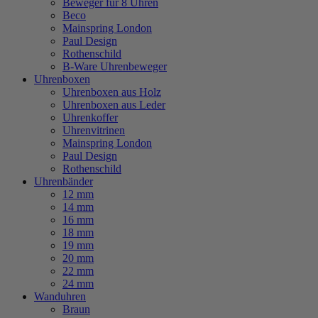
Beweger für 8 Uhren
Beco
Mainspring London
Paul Design
Rothenschild
B-Ware Uhrenbeweger
Uhrenboxen
Uhrenboxen aus Holz
Uhrenboxen aus Leder
Uhrenkoffer
Uhrenvitrinen
Mainspring London
Paul Design
Rothenschild
Uhrenbänder
12 mm
14 mm
16 mm
18 mm
19 mm
20 mm
22 mm
24 mm
Wanduhren
Braun