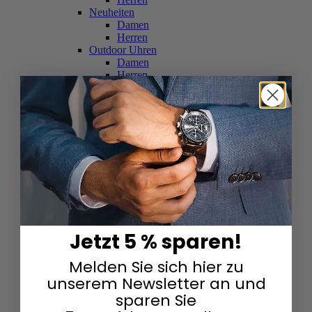
Neuheiten
Damen
Herren
Outdoor Uhren
Damen
Herren
Schweizer Uhren
Damen
Herren
Skelettuhren
Damen
Herren
Smartwatches
Damen
Herren
Solaruhren
Herren
Damen
Jetzt 5 % sparen!
Sportuhren
Damen
Melden Sie sich hier zu
Herren
Swarovski & Edelsteine
unserem Newsletter an und
Damen
sparen Sie
Herren