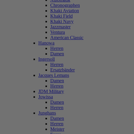
Chronographen
Khaki Aviation
Khaki Field
Khaki Navy
Jazzmaster
Ventura
American Classic
Hanowa
Herren
Damen
Ingersoll
Herren
Ersatzbänder
Jacques Lemans
Damen
Herren
JDM Military
Jowissa
Damen
Herren
Junghans
Damen
Herren
Meister