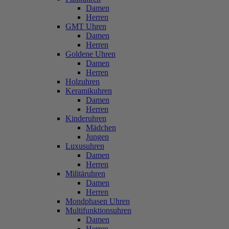
Damen
Herren
GMT Uhren
Damen
Herren
Goldene Uhren
Damen
Herren
Holzuhren
Keramikuhren
Damen
Herren
Kinderuhren
Mädchen
Jungen
Luxusuhren
Damen
Herren
Militäruhren
Damen
Herren
Mondphasen Uhren
Multifunktionsuhren
Damen
Herren