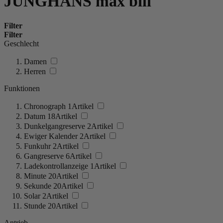
JUNGHANS max bill
Filter
Filter
Geschlecht
Damen
Herren
Funktionen
Chronograph
1
Artikel
Datum
18
Artikel
Dunkelgangreserve
2
Artikel
Ewiger Kalender
2
Artikel
Funkuhr
2
Artikel
Gangreserve
6
Artikel
Ladekontrollanzeige
1
Artikel
Minute
20
Artikel
Sekunde
20
Artikel
Solar
2
Artikel
Stunde
20
Artikel
Antrieb