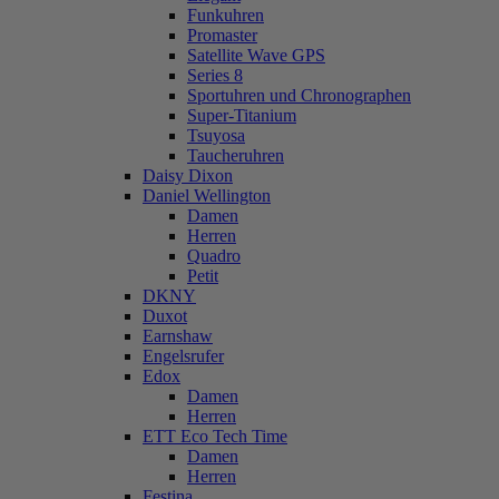
Funkuhren
Promaster
Satellite Wave GPS
Series 8
Sportuhren und Chronographen
Super-Titanium
Tsuyosa
Taucheruhren
Daisy Dixon
Daniel Wellington
Damen
Herren
Quadro
Petit
DKNY
Duxot
Earnshaw
Engelsrufer
Edox
Damen
Herren
ETT Eco Tech Time
Damen
Herren
Festina