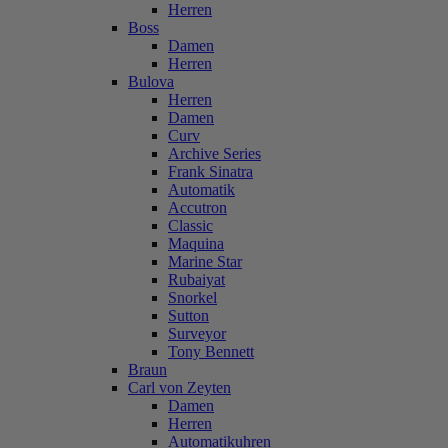
Herren
Boss
Damen
Herren
Bulova
Herren
Damen
Curv
Archive Series
Frank Sinatra
Automatik
Accutron
Classic
Maquina
Marine Star
Rubaiyat
Snorkel
Sutton
Surveyor
Tony Bennett
Braun
Carl von Zeyten
Damen
Herren
Automatikuhren