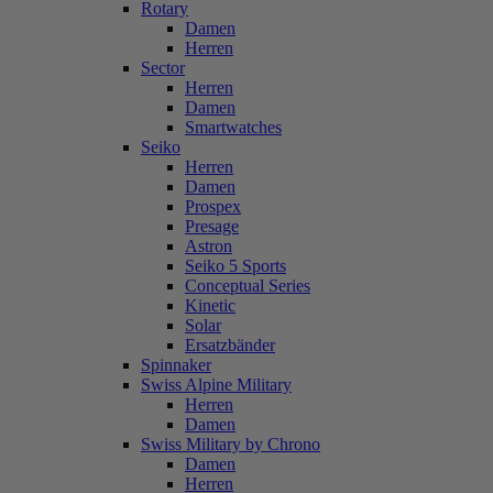
Rotary
Damen
Herren
Sector
Herren
Damen
Smartwatches
Seiko
Herren
Damen
Prospex
Presage
Astron
Seiko 5 Sports
Conceptual Series
Kinetic
Solar
Ersatzbänder
Spinnaker
Swiss Alpine Military
Herren
Damen
Swiss Military by Chrono
Damen
Herren