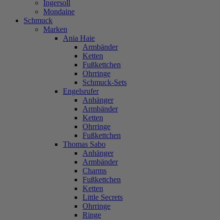
Ingersoll
Mondaine
Schmuck
Marken
Ania Haie
Armbänder
Ketten
Fußkettchen
Ohrringe
Schmuck-Sets
Engelsrufer
Anhänger
Armbänder
Ketten
Ohrringe
Fußkettchen
Thomas Sabo
Anhänger
Armbänder
Charms
Fußkettchen
Ketten
Little Secrets
Ohrringe
Ringe