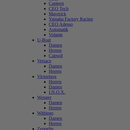
Canteen
CEO Tech
Maverick
Yamaha Factory Racing
CEO Adesso
Automatik
Volante
U-Boat
Damen
Herren
Capsoil
Versace
Damen
Herren
Victorinox
Herren
Damen
I.N.O.X.
Wenger
Damen
Herren
Withings
Damen
Herren
Zeppelin