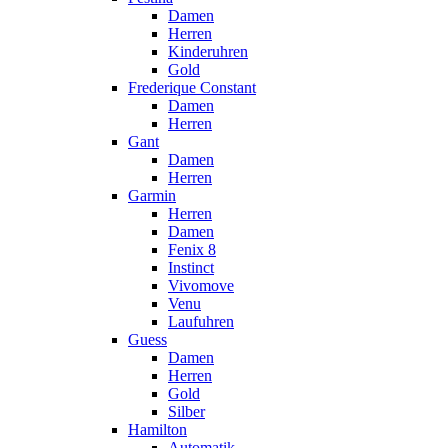
Damen
Herren
Kinderuhren
Gold
Frederique Constant
Damen
Herren
Gant
Damen
Herren
Garmin
Herren
Damen
Fenix 8
Instinct
Vivomove
Venu
Laufuhren
Guess
Damen
Herren
Gold
Silber
Hamilton
Automatik