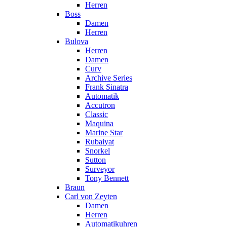
Herren
Boss
Damen
Herren
Bulova
Herren
Damen
Curv
Archive Series
Frank Sinatra
Automatik
Accutron
Classic
Maquina
Marine Star
Rubaiyat
Snorkel
Sutton
Surveyor
Tony Bennett
Braun
Carl von Zeyten
Damen
Herren
Automatikuhren