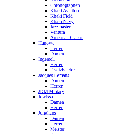
Chronographen
Khaki Aviation
Khaki Field
Khaki Navy
Jazzmaster
Ventura
American Classic
Hanowa
Herren
Damen
Ingersoll
Herren
Ersatzbänder
Jacques Lemans
Damen
Herren
JDM Military
Jowissa
Damen
Herren
Junghans
Damen
Herren
Meister