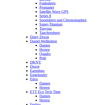
Funkuhren
Promaster
Satellite Wave GPS
Series 8
Sportuhren und Chronographen
Super-Titanium
Tsuyosa
Taucheruhren
Daisy Dixon
Daniel Wellington
Damen
Herren
Quadro
Petit
DKNY
Duxot
Earnshaw
Engelsrufer
Edox
Damen
Herren
ETT Eco Tech Time
Damen
Herren
Festina