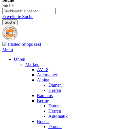
Suche
Suche
Erweiterte Suche
Suche
Menü
Uhren
Marken
AVI-8
Aeronautec
Alpina
Damen
Herren
Bauhaus
Bering
Damen
Herren
Automatik
Boccia
Damen