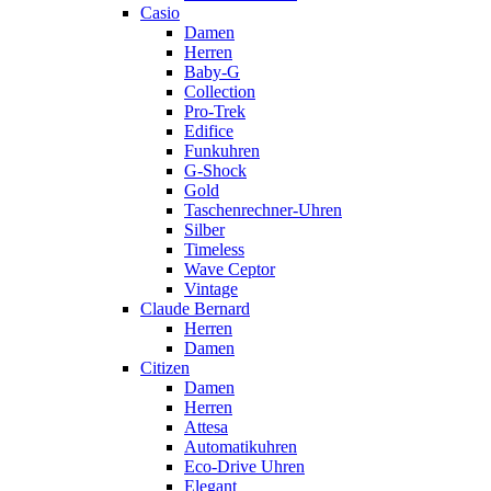
Casio
Damen
Herren
Baby-G
Collection
Pro-Trek
Edifice
Funkuhren
G-Shock
Gold
Taschenrechner-Uhren
Silber
Timeless
Wave Ceptor
Vintage
Claude Bernard
Herren
Damen
Citizen
Damen
Herren
Attesa
Automatikuhren
Eco-Drive Uhren
Elegant