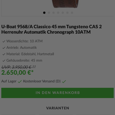
Zum
Anfang
U-Boat 9568/A Classico 45 mm Tungsteno CAS 2
der
Herrenuhr Automatik Chronograph 10ATM
Bildergalerie
springen
Wasserdichte: 10 ATM
Antrieb: Automatik
Material: Edelstahl, Hartmetall
Gehäusebreite: 45 mm
UVP
3.950,00 €
2.650,00 €
Auf Lager
Kostenloser Versand (D)
IN DEN WARENKORB
VARIANTEN