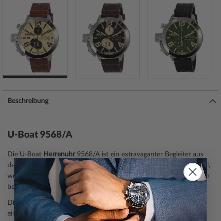
Beschreibung
U-Boat 9568/A
Die U-Boat
Herrenuhr
9568/A ist ein extravaganter Begleiter aus
der Modell-Serie Classico 45 Tungsteno CAS 2. Eine perfekte Wahl,
wenn Sie einen Zeitmesser mit einem extravaganten und eleganten
besonders maskulinen Look suchen.
Die
Chronographen-Funktion
macht diese Armbanduhr zu
einem geschätzten Accessoire für Sportler und alle, die ein