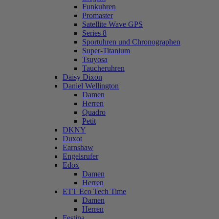
Funkuhren
Promaster
Satellite Wave GPS
Series 8
Sportuhren und Chronographen
Super-Titanium
Tsuyosa
Taucheruhren
Daisy Dixon
Daniel Wellington
Damen
Herren
Quadro
Petit
DKNY
Duxot
Earnshaw
Engelsrufer
Edox
Damen
Herren
ETT Eco Tech Time
Damen
Herren
Festina