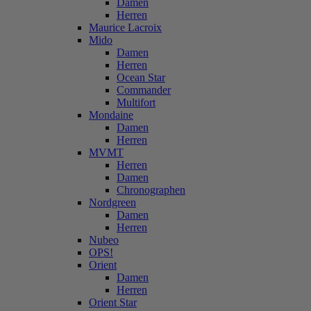
Damen
Herren
Maurice Lacroix
Mido
Damen
Herren
Ocean Star
Commander
Multifort
Mondaine
Damen
Herren
MVMT
Herren
Damen
Chronographen
Nordgreen
Damen
Herren
Nubeo
OPS!
Orient
Damen
Herren
Orient Star