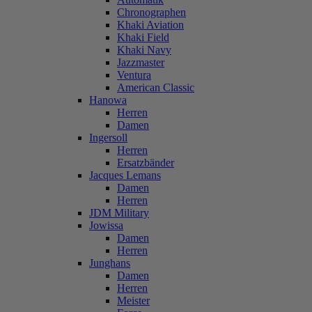
Chronographen
Khaki Aviation
Khaki Field
Khaki Navy
Jazzmaster
Ventura
American Classic
Hanowa
Herren
Damen
Ingersoll
Herren
Ersatzbänder
Jacques Lemans
Damen
Herren
JDM Military
Jowissa
Damen
Herren
Junghans
Damen
Herren
Meister