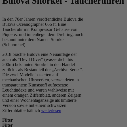
Bulova Snorkel - Taucheruhren
In den 70er Jahren veröffentlichte Bulova die
Bulova Oceanographer 666 ft. Eine
Taucheruhr mit Kompressor-Gehäuse von
Piquerez und innenliegendem Drehring, auch
bekannt unter dem Namen Snorkel
(Schnorchel).
2018 brachte Bulova eine Neuauflage der
auch als "Devil Diver" (wasserdicht bis
200m) bekannten Snorkel in den Handel
zurück - als Bestandteil der „Archive Series“.
Die zwei Modelle basierten auf
mechanischen Uhrwerken, verwendeten in
transparentem Kunststoff aufgesetzte
Leuchtindexe und waren wahlweise mit
einem orangen Ziffernblatt, anderen Zeigern
und einer Wochentaganzeige als limitierte
Version sowie mit einem schwarzen
Ziffernblatt erhältlich
weiterlesen
Filter
Filter