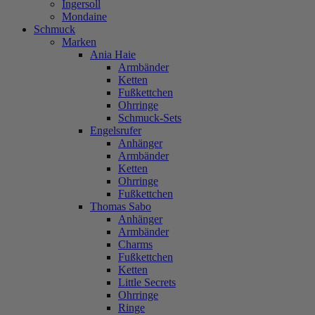
Ingersoll
Mondaine
Schmuck
Marken
Ania Haie
Armbänder
Ketten
Fußkettchen
Ohrringe
Schmuck-Sets
Engelsrufer
Anhänger
Armbänder
Ketten
Ohrringe
Fußkettchen
Thomas Sabo
Anhänger
Armbänder
Charms
Fußkettchen
Ketten
Little Secrets
Ohrringe
Ringe