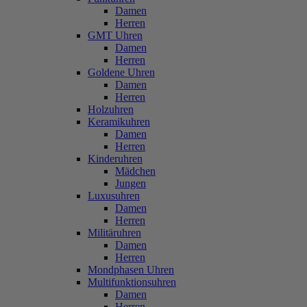
Damen
Herren
GMT Uhren
Damen
Herren
Goldene Uhren
Damen
Herren
Holzuhren
Keramikuhren
Damen
Herren
Kinderuhren
Mädchen
Jungen
Luxusuhren
Damen
Herren
Militäruhren
Damen
Herren
Mondphasen Uhren
Multifunktionsuhren
Damen
Herren