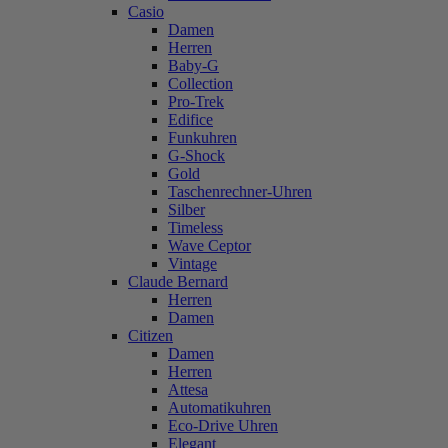
Casio
Damen
Herren
Baby-G
Collection
Pro-Trek
Edifice
Funkuhren
G-Shock
Gold
Taschenrechner-Uhren
Silber
Timeless
Wave Ceptor
Vintage
Claude Bernard
Herren
Damen
Citizen
Damen
Herren
Attesa
Automatikuhren
Eco-Drive Uhren
Elegant