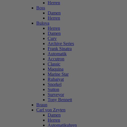
Herren
Boss
Damen
Herren
Bulova
Herren
Damen
Curv
Archive Series
Frank Sinatra
Automatik
Accutron
Classic
Maquina
Marine Star
Rubaiyat
Snorkel
Sutton
Surveyor
Tony Bennett
Braun
Carl von Zeyten
Damen
Herren
Automatikuhren