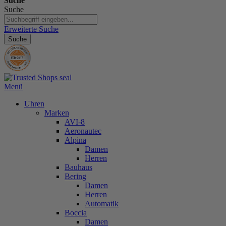
Suche
Suche
Erweiterte Suche
Suche
Menü
Uhren
Marken
AVI-8
Aeronautec
Alpina
Damen
Herren
Bauhaus
Bering
Damen
Herren
Automatik
Boccia
Damen