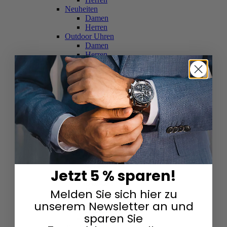
Neuheiten
Damen
Herren
Outdoor Uhren
Damen
Herren
Schweizer Uhren
Damen
Herren
Skelettuhren
Damen
Herren
Smartwatches
Damen
Herren
Solaruhren
Herren
Damen
Jetzt 5 % sparen!
Sportuhren
Damen
Melden Sie sich hier zu
Herren
Swarovski & Edelsteine
unserem Newsletter an und
Damen
sparen Sie
Herren