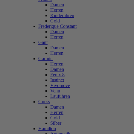
Damen
Herren
Kinderuhren
Gold
Frederique Constant
Damen
Herren
Gant
Damen
Herren
Garmin
Herren
Damen
Fenix 8
Instinct
Vivomove
Venu
Laufuhren
Guess
Damen
Herren
Gold
Silber
Hamilton
Automatik