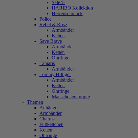
Sale %
HARIBO Kollektion
Herrenschmuck
Police
Rebel & Rose
Armbänder
Ketten
Save Brave
Armbänder
Ketten
Ohrringe
Tamaris
Armbänder
Tommy Hilfiger
Armbänder
Ketten
Ohrringe
Manschettenknöpfe
Themen
Anhänger
Armbänder
Charms
Fußkettchen
Ketten
Ohrringe