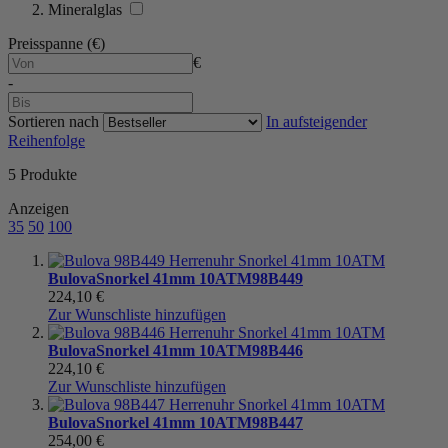
Mineralglas
Preisspanne (€)
€
-
Sortieren nach
In aufsteigender
Reihenfolge
5
Produkte
Anzeigen
35
50
100
Bulova
Snorkel 41mm 10ATM
98B449
224,10 €
Zur Wunschliste hinzufügen
Bulova
Snorkel 41mm 10ATM
98B446
224,10 €
Zur Wunschliste hinzufügen
Bulova
Snorkel 41mm 10ATM
98B447
254,00 €