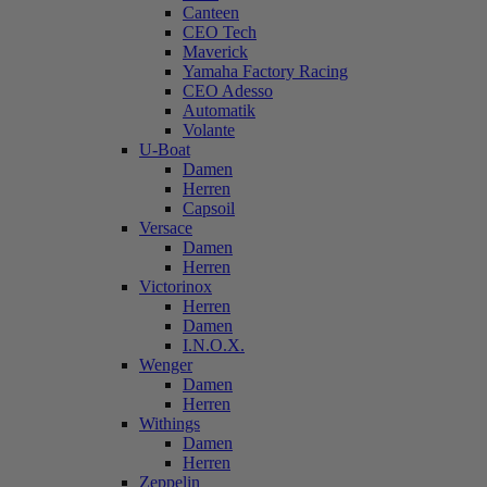
Canteen
CEO Tech
Maverick
Yamaha Factory Racing
CEO Adesso
Automatik
Volante
U-Boat
Damen
Herren
Capsoil
Versace
Damen
Herren
Victorinox
Herren
Damen
I.N.O.X.
Wenger
Damen
Herren
Withings
Damen
Herren
Zeppelin