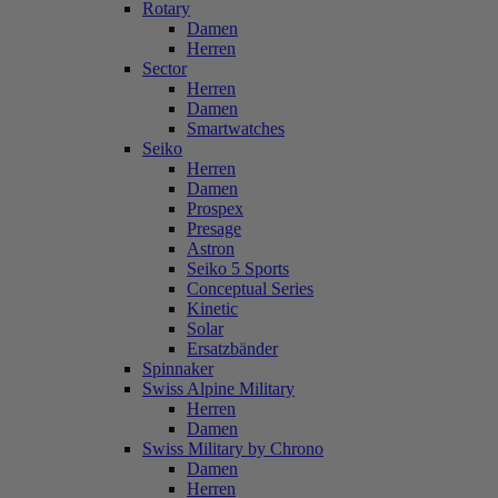
Rotary
Damen
Herren
Sector
Herren
Damen
Smartwatches
Seiko
Herren
Damen
Prospex
Presage
Astron
Seiko 5 Sports
Conceptual Series
Kinetic
Solar
Ersatzbänder
Spinnaker
Swiss Alpine Military
Herren
Damen
Swiss Military by Chrono
Damen
Herren