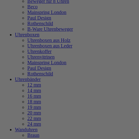
Beweger für 8 Uhren
Beco
Mainspring London
Paul Design
Rothenschild
B-Ware Uhrenbeweger
Uhrenboxen
Uhrenboxen aus Holz
Uhrenboxen aus Leder
Uhrenkoffer
Uhrenvitrinen
Mainspring London
Paul Design
Rothenschild
Uhrenbänder
12 mm
14 mm
16 mm
18 mm
19 mm
20 mm
22 mm
24 mm
Wanduhren
Braun