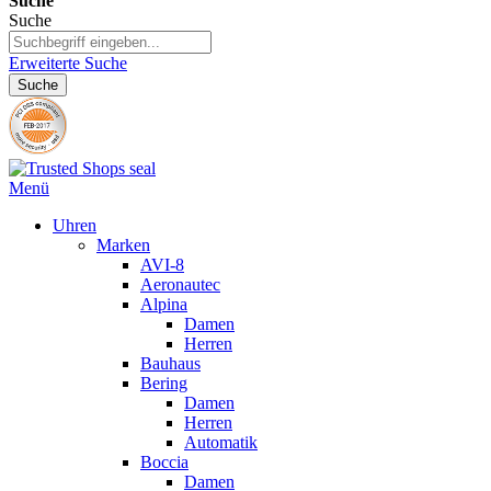
Suche
Suche
Erweiterte Suche
Suche
Menü
Uhren
Marken
AVI-8
Aeronautec
Alpina
Damen
Herren
Bauhaus
Bering
Damen
Herren
Automatik
Boccia
Damen