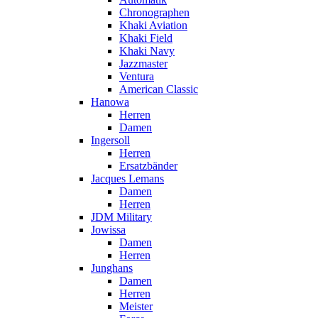
Chronographen
Khaki Aviation
Khaki Field
Khaki Navy
Jazzmaster
Ventura
American Classic
Hanowa
Herren
Damen
Ingersoll
Herren
Ersatzbänder
Jacques Lemans
Damen
Herren
JDM Military
Jowissa
Damen
Herren
Junghans
Damen
Herren
Meister