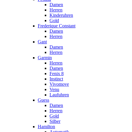
Damen
Herren
Kinderuhren
Gold
Frederique Constant
Damen
Herren
Gant
Damen
Herren
Garmin
Herren
Damen
Fenix 8
Instinct
Vivomove
Venu
Laufuhren
Guess
Damen
Herren
Gold
Silber
Hamilton
Automatik