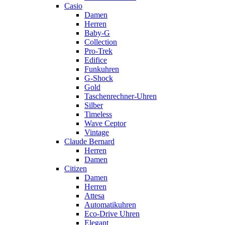
Casio
Damen
Herren
Baby-G
Collection
Pro-Trek
Edifice
Funkuhren
G-Shock
Gold
Taschenrechner-Uhren
Silber
Timeless
Wave Ceptor
Vintage
Claude Bernard
Herren
Damen
Citizen
Damen
Herren
Attesa
Automatikuhren
Eco-Drive Uhren
Elegant