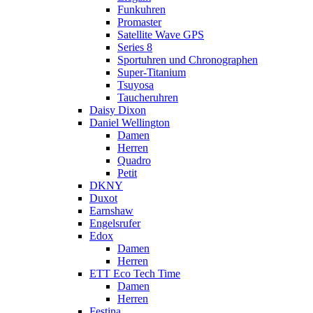
Funkuhren
Promaster
Satellite Wave GPS
Series 8
Sportuhren und Chronographen
Super-Titanium
Tsuyosa
Taucheruhren
Daisy Dixon
Daniel Wellington
Damen
Herren
Quadro
Petit
DKNY
Duxot
Earnshaw
Engelsrufer
Edox
Damen
Herren
ETT Eco Tech Time
Damen
Herren
Festina