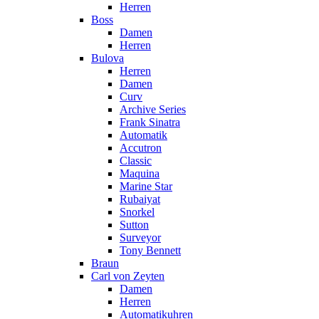
Herren
Boss
Damen
Herren
Bulova
Herren
Damen
Curv
Archive Series
Frank Sinatra
Automatik
Accutron
Classic
Maquina
Marine Star
Rubaiyat
Snorkel
Sutton
Surveyor
Tony Bennett
Braun
Carl von Zeyten
Damen
Herren
Automatikuhren