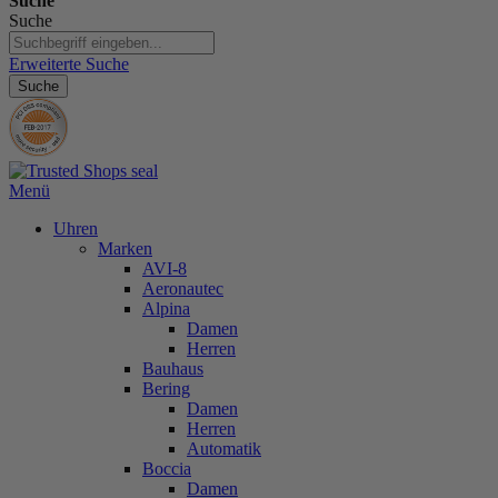
Suche
Suche
Erweiterte Suche
Suche
Menü
Uhren
Marken
AVI-8
Aeronautec
Alpina
Damen
Herren
Bauhaus
Bering
Damen
Herren
Automatik
Boccia
Damen