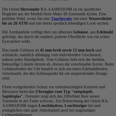
Die Orient
Herrenuhr
RA-AA0001B39B ist ein sportlicher
Begleiter aus der Modell-Serie Mako III Automatik 42mm. Eine
perfekte Wahl, wenn Sie eine
Taucheruhr
mit einer
Wasserdichte
bis zu 20 ATM
und mit einem sportlich lebendigen Look suchen.
Die Armbanduhr verfügt über ein silbernes
Gehäuse
, aus
Edelstahl
gefertigt, das durch die
mattiert, poliert
e Oberfläche wie ein echter
Eyecatcher wirkt.
Das
rund
e Gehäuse ist
42 mm breit
sowie 13 mm hoch
und
schmückt, natürlich abhängig vom individuellen Geschmack,
nahezu jedes Handgelenk. Vom Gehäuse hebt sich die
drehbar,
linksseitig
e Lünette dezent ab, ebenso die
verschraubt
e Krone. Beim
Gehäuseboden der Uhr handelt es sich um einen Edelstahlboden,
verschraubt, der den Schlusspunkt für ein ansprechendes Design
setzt.
Einen weitgehenden Schutz vor unbeabsichtigten Kratzern und
Blessuren bietet das
Uhrenglas vom Typ "entspiegelt,
Saphirglas"
. Darunter zeigt sich das Zifferblatt Ihrer neuen
Traumuhr in der Farbe
schwarz
. Zur Beleuchtung der Orient RA-
AA0001B39B tragen
Leuchtindexe, Leuchtzeiger
bei und
ermöglichen eine gute Ablesbarkeit auch bei ungünstigen
Lichtverhältnissen.