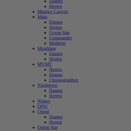
Damen
Herren
Maurice Lacroix
Mido
Damen
Herren
Ocean Star
Commander
Multifort
Mondaine
Damen
Herren
MVMT
Herren
Damen
Chronographen
Nordgreen
Damen
Herren
Nubeo
OPS!
Orient
Damen
Herren
Orient Star