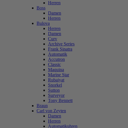
Herren
Boss
Damen
Herren
Bulova
Herren
Damen
Curv
Archive Series
Frank Sinatra
Automatik
Accutron
Classic
Maquina
Marine Star
Rubaiyat
Snorkel
Sutton
Surveyor
Tony Bennett
Braun
Carl von Zeyten
Damen
Herren
Automatikuhren