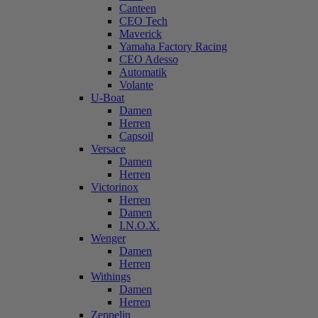
Canteen
CEO Tech
Maverick
Yamaha Factory Racing
CEO Adesso
Automatik
Volante
U-Boat
Damen
Herren
Capsoil
Versace
Damen
Herren
Victorinox
Herren
Damen
I.N.O.X.
Wenger
Damen
Herren
Withings
Damen
Herren
Zeppelin