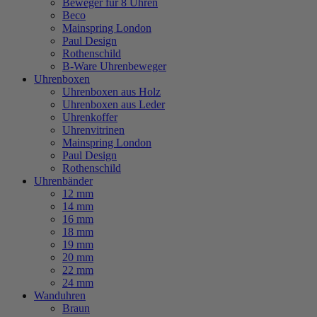
Beweger für 8 Uhren
Beco
Mainspring London
Paul Design
Rothenschild
B-Ware Uhrenbeweger
Uhrenboxen
Uhrenboxen aus Holz
Uhrenboxen aus Leder
Uhrenkoffer
Uhrenvitrinen
Mainspring London
Paul Design
Rothenschild
Uhrenbänder
12 mm
14 mm
16 mm
18 mm
19 mm
20 mm
22 mm
24 mm
Wanduhren
Braun