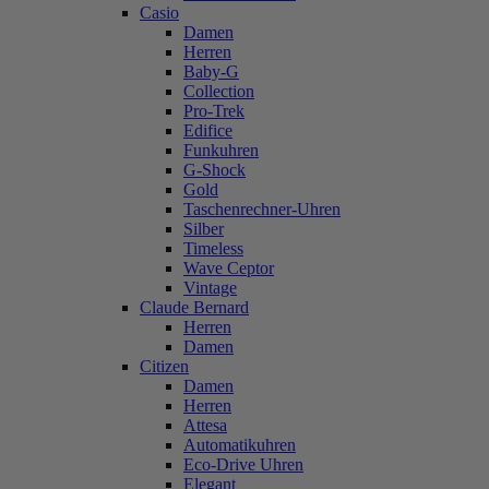
Casio
Damen
Herren
Baby-G
Collection
Pro-Trek
Edifice
Funkuhren
G-Shock
Gold
Taschenrechner-Uhren
Silber
Timeless
Wave Ceptor
Vintage
Claude Bernard
Herren
Damen
Citizen
Damen
Herren
Attesa
Automatikuhren
Eco-Drive Uhren
Elegant