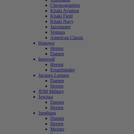
Chronographen
Khaki Aviation
Khaki Field
Khaki Navy
Jazzmaster
Ventura
American Classic
Hanowa
Herren
Damen
Ingersoll
Herren
Ersatzbänder
Jacques Lemans
Damen
Herren
JDM Military
Jowissa
Damen
Herren
Junghans
Damen
Herren
Meister