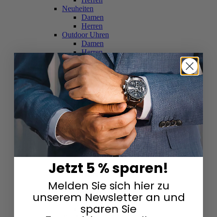
Neuheiten
Damen
Herren
Outdoor Uhren
Damen
Herren
Schweizer Uhren
Damen
Herren
Skelettuhren
Damen
Herren
Smartwatches
Damen
Herren
Solaruhren
Herren
Damen
Jetzt 5 % sparen!
Sportuhren
Damen
Melden Sie sich hier zu
Herren
Swarovski & Edelsteine
unserem Newsletter an und
Damen
sparen Sie
Herren