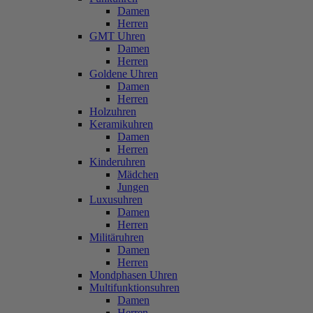
Damen
Herren
GMT Uhren
Damen
Herren
Goldene Uhren
Damen
Herren
Holzuhren
Keramikuhren
Damen
Herren
Kinderuhren
Mädchen
Jungen
Luxusuhren
Damen
Herren
Militäruhren
Damen
Herren
Mondphasen Uhren
Multifunktionsuhren
Damen
Herren