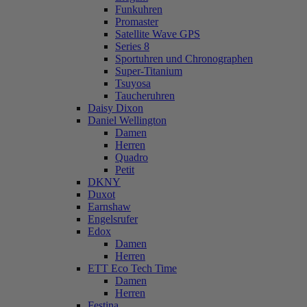
Funkuhren
Promaster
Satellite Wave GPS
Series 8
Sportuhren und Chronographen
Super-Titanium
Tsuyosa
Taucheruhren
Daisy Dixon
Daniel Wellington
Damen
Herren
Quadro
Petit
DKNY
Duxot
Earnshaw
Engelsrufer
Edox
Damen
Herren
ETT Eco Tech Time
Damen
Herren
Festina