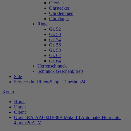
Creolen
Ohrstecker
Ohrklemmen
Ohrhänger
Ringe
Gr. 52
Gr. 50
Gr. 54
Gr. 56
Gr. 58
Gr. 62
Gr. 64
Herrenschmuck
Schmuck Geschenk-Sets
Sale
Services im Uhren-Shop | Timeshop24
Konto
Home
Uhren
Orient
Orient RA-AA0001B39B Mako III Automatik Herrenuhr
42mm 20ATM