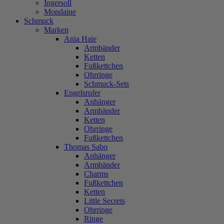
Ingersoll
Mondaine
Schmuck
Marken
Ania Haie
Armbänder
Ketten
Fußkettchen
Ohrringe
Schmuck-Sets
Engelsrufer
Anhänger
Armbänder
Ketten
Ohrringe
Fußkettchen
Thomas Sabo
Anhänger
Armbänder
Charms
Fußkettchen
Ketten
Little Secrets
Ohrringe
Ringe