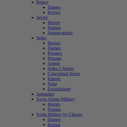
Rotary
Damen
Herren
Sector
Herren
Damen
Smartwatches
Seiko
Herren
Damen
Prospex
Presage
Astron
Seiko 5 Sports
Conceptual Series
Kinetic
Solar
Ersatzbänder
Spinnaker
Swiss Alpine Military
Herren
Damen
Swiss Military by Chrono
Damen
Herren