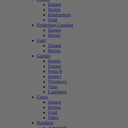
Damen
Herren
Kinderuhren
Gold
Frederique Constant
Damen
Herren
Gant
Damen
Herren
Garmin
Herren
Damen
Fenix 8
Instinct
Vivomove
Venu
Laufuhren
Guess
Damen
Herren
Gold
Silber
Hamilton
Automatik