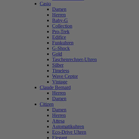
Casio
Damen
Herren
Baby-G
Collection
Pro-Trek
Edifice
Funkuhren
G-Shock
Gold
Taschenrechner-Uhren
Silber
Timeless
Wave Ceptor
Vintage
Claude Bernard
Herren
Damen
Citizen
Damen
Herren
Attesa
Automatikuhren
Eco-Drive Uhren
Elegant