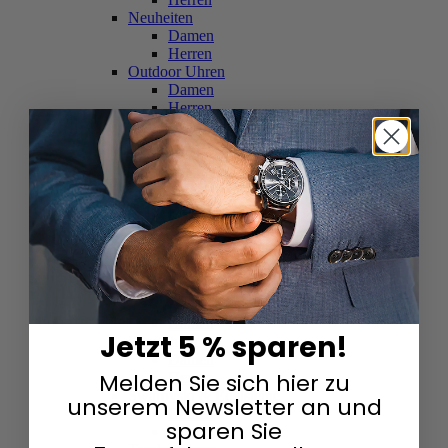
Neuheiten
Damen
Herren
Outdoor Uhren
Damen
Herren
Schweizer Uhren
Damen
Herren
Skelettuhren
Damen
Herren
Smartwatches
Damen
Herren
Solaruhren
Herren
Damen
Jetzt 5 % sparen!
Sportuhren
Damen
Melden Sie sich hier zu
Herren
Swarovski & Edelsteine
unserem Newsletter an und
Damen
sparen Sie
Herren