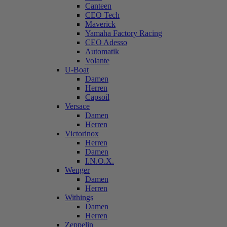
Canteen
CEO Tech
Maverick
Yamaha Factory Racing
CEO Adesso
Automatik
Volante
U-Boat
Damen
Herren
Capsoil
Versace
Damen
Herren
Victorinox
Herren
Damen
I.N.O.X.
Wenger
Damen
Herren
Withings
Damen
Herren
Zeppelin