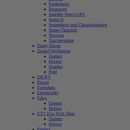
Funkuhren
Promaster
Satellite Wave GPS
Series 8
Sportuhren und Chronographen
Super-Titanium
Tsuyosa
Taucheruhren
Daisy Dixon
Daniel Wellington
Damen
Herren
Quadro
Petit
DKNY
Duxot
Earnshaw
Engelsrufer
Edox
Damen
Herren
ETT Eco Tech Time
Damen
Herren
Festina