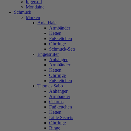
Ingersoll
Mondaine
Schmuck
Marken
Ania Haie
Armbänder
Ketten
Fußkettchen
Ohrringe
Schmuck-Sets
Engelsrufer
Anhänger
Armbänder
Ketten
Ohrringe
Fußkettchen
Thomas Sabo
Anhänger
Armbänder
Charms
Fußkettchen
Ketten
Little Secrets
Ohrringe
Ringe