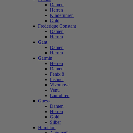
Damen
Herren
Kinderuhren
Gold
Frederique Constant
Damen
Herren
Gant
Damen
Herren
Garmin
Herren
Damen
Fenix 8
Instinct
Vivomove
Venu
Laufuhren
Guess
Damen
Herren
Gold
Silber
Hamilton
Automatik