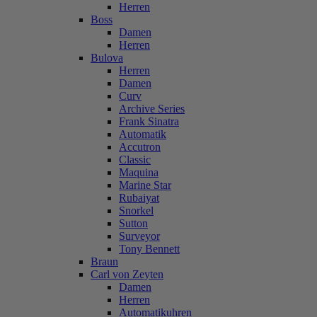
Herren
Boss
Damen
Herren
Bulova
Herren
Damen
Curv
Archive Series
Frank Sinatra
Automatik
Accutron
Classic
Maquina
Marine Star
Rubaiyat
Snorkel
Sutton
Surveyor
Tony Bennett
Braun
Carl von Zeyten
Damen
Herren
Automatikuhren