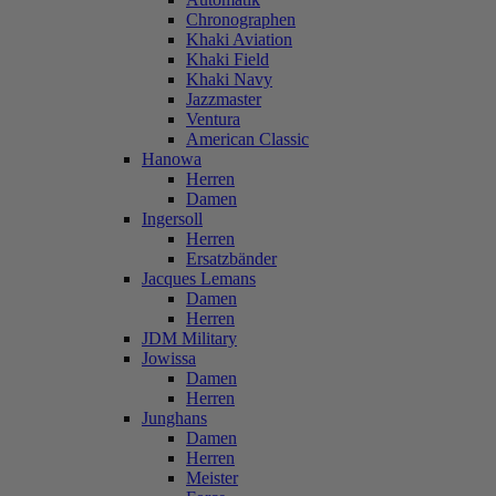
Chronographen
Khaki Aviation
Khaki Field
Khaki Navy
Jazzmaster
Ventura
American Classic
Hanowa
Herren
Damen
Ingersoll
Herren
Ersatzbänder
Jacques Lemans
Damen
Herren
JDM Military
Jowissa
Damen
Herren
Junghans
Damen
Herren
Meister