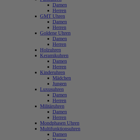
Damen
Herren
GMT Uhren
Damen
Herren
Goldene Uhren
Damen
Herren
Holzuhren
Keramikuhren
Damen
Herren
Kinderuhren
Mädchen
Jungen
Luxusuhren
Damen
Herren
Militäruhren
Damen
Herren
Mondphasen Uhren
Multifunktionsuhren
Damen
Herren