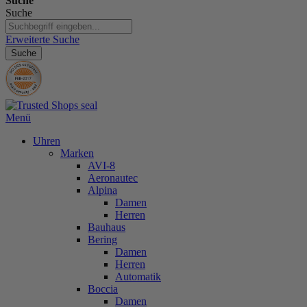
Suche
Suche
Erweiterte Suche
Suche
Menü
Uhren
Marken
AVI-8
Aeronautec
Alpina
Damen
Herren
Bauhaus
Bering
Damen
Herren
Automatik
Boccia
Damen