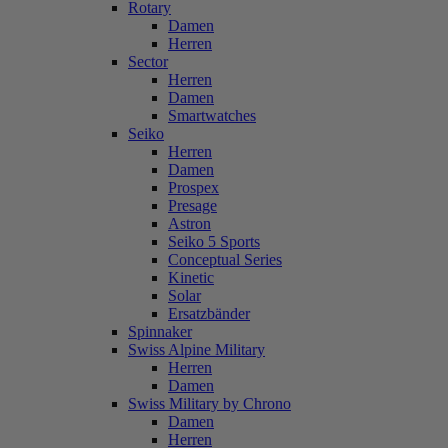
Rotary
Damen
Herren
Sector
Herren
Damen
Smartwatches
Seiko
Herren
Damen
Prospex
Presage
Astron
Seiko 5 Sports
Conceptual Series
Kinetic
Solar
Ersatzbänder
Spinnaker
Swiss Alpine Military
Herren
Damen
Swiss Military by Chrono
Damen
Herren