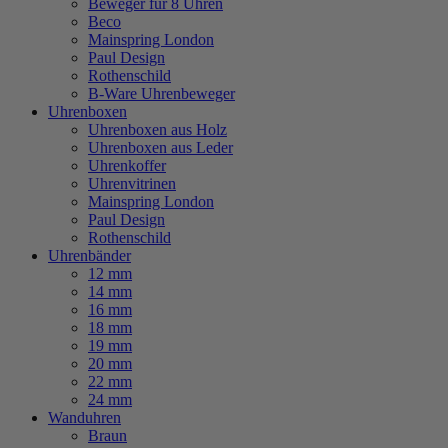
Beweger für 8 Uhren
Beco
Mainspring London
Paul Design
Rothenschild
B-Ware Uhrenbeweger
Uhrenboxen
Uhrenboxen aus Holz
Uhrenboxen aus Leder
Uhrenkoffer
Uhrenvitrinen
Mainspring London
Paul Design
Rothenschild
Uhrenbänder
12 mm
14 mm
16 mm
18 mm
19 mm
20 mm
22 mm
24 mm
Wanduhren
Braun