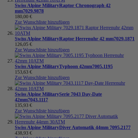
Swiss Alpine Military
Raptor Chronograph 42
mm
7029.9878
180,00 €
Zur Wunschliste hinzufügen
Swiss Alpine Military
Raptor Herrenuhr 42 mm
7029.1871
126,05 €
Zur Wunschliste hinzufügen
Swiss Alpine Military
Typhoon 42mm
7005.1195
153,63 €
Zur Wunschliste hinzufügen
Swiss Alpine Military
Serie 7043 Day-Date
42mm
7043.1117
135,93 €
Zur Wunschliste hinzufügen
Swiss Alpine Military
Diver Automatik 44mm
7095.2177
438,93 €