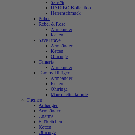
Sale %
HARIBO Kollektion
Herrenschmuck
Police
Rebel & Rose
Armbänder
Ketten
Save Brave
Armbänder
Ketten
Ohrringe
Tamaris
Armbänder
Tommy Hilfiger
Armbänder
Ketten
Ohrringe
Manschettenknöpfe
Themen
Anhänger
Armbänder
Charms
Fußkettchen
Ketten
Ohrringe