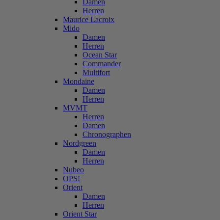
Damen
Herren
Maurice Lacroix
Mido
Damen
Herren
Ocean Star
Commander
Multifort
Mondaine
Damen
Herren
MVMT
Herren
Damen
Chronographen
Nordgreen
Damen
Herren
Nubeo
OPS!
Orient
Damen
Herren
Orient Star