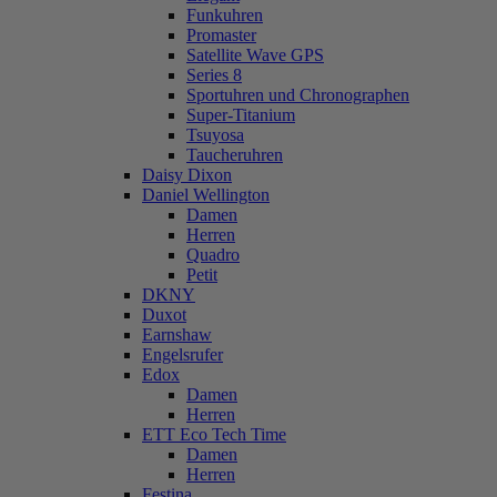
Funkuhren
Promaster
Satellite Wave GPS
Series 8
Sportuhren und Chronographen
Super-Titanium
Tsuyosa
Taucheruhren
Daisy Dixon
Daniel Wellington
Damen
Herren
Quadro
Petit
DKNY
Duxot
Earnshaw
Engelsrufer
Edox
Damen
Herren
ETT Eco Tech Time
Damen
Herren
Festina