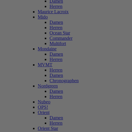
Damen
Herren
Maurice Lacroix
Mido
Damen
Herren
Ocean Star
Commander
Multifort
Mondaine
Damen
Herren
MVMT
Herren
Damen
Chronographen
Nordgreen
Damen
Herren
Nubeo
OPS!
Orient
Damen
Herren
Orient Star