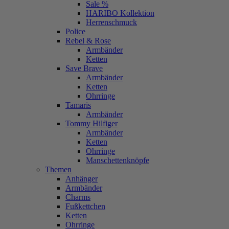
Sale %
HARIBO Kollektion
Herrenschmuck
Police
Rebel & Rose
Armbänder
Ketten
Save Brave
Armbänder
Ketten
Ohrringe
Tamaris
Armbänder
Tommy Hilfiger
Armbänder
Ketten
Ohrringe
Manschettenknöpfe
Themen
Anhänger
Armbänder
Charms
Fußkettchen
Ketten
Ohrringe