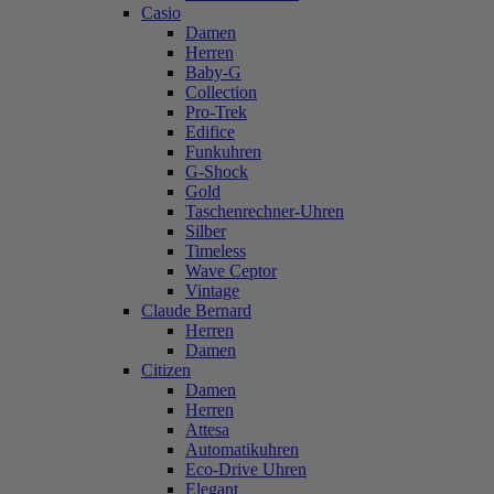
Casio
Damen
Herren
Baby-G
Collection
Pro-Trek
Edifice
Funkuhren
G-Shock
Gold
Taschenrechner-Uhren
Silber
Timeless
Wave Ceptor
Vintage
Claude Bernard
Herren
Damen
Citizen
Damen
Herren
Attesa
Automatikuhren
Eco-Drive Uhren
Elegant