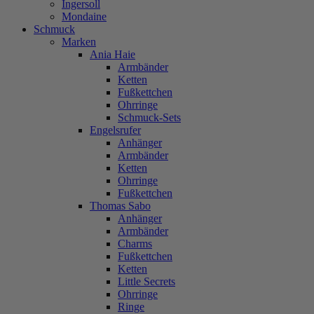
Ingersoll
Mondaine
Schmuck
Marken
Ania Haie
Armbänder
Ketten
Fußkettchen
Ohrringe
Schmuck-Sets
Engelsrufer
Anhänger
Armbänder
Ketten
Ohrringe
Fußkettchen
Thomas Sabo
Anhänger
Armbänder
Charms
Fußkettchen
Ketten
Little Secrets
Ohrringe
Ringe