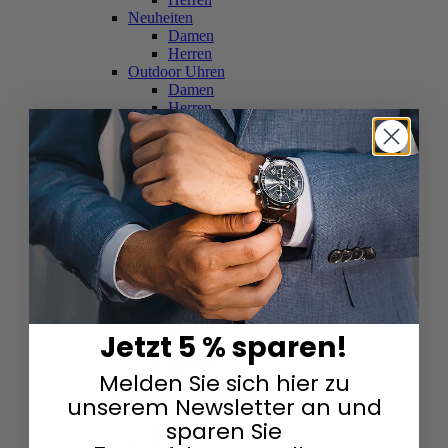
Neuheiten
Damen
Herren
Outdoor Uhren
Damen
Herren
Schweizer Uhren
Damen
Herren
Skelettuhren
Damen
Herren
Smartwatches
Damen
Herren
Solaruhren
Herren
Damen
Jetzt 5 % sparen!
Sportuhren
Damen
Melden Sie sich hier zu
Herren
Swarovski & Edelsteine
unserem Newsletter an und
Damen
sparen Sie
Herren