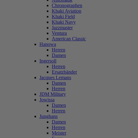
Chronographen
Khaki Aviation
Khaki Field
Khaki Navy
Jazzmaster
Ventura
American Classic
Hanowa
Herren
Damen
Ingersoll
Herren
Ersatzbänder
Jacques Lemans
Damen
Herren
JDM Military
Jowissa
Damen
Herren
Junghans
Damen
Herren
Meister