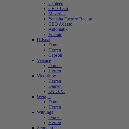
Canteen
CEO Tech
Maverick
Yamaha Factory Racing
CEO Adesso
Automatik
Volante
U-Boat
Damen
Herren
Capsoil
Versace
Damen
Herren
Victorinox
Herren
Damen
I.N.O.X.
Wenger
Damen
Herren
Withings
Damen
Herren
Zeppelin