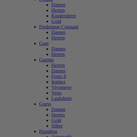
Damen
Herren
Kinderuhren
Gold
Frederique Constant
Damen
Herren
Gant
Damen
Herren
Garmin
Herren
Damen
Fenix 8
Instinct
Vivomove
Venu
Laufuhren
Guess
Damen
Herren
Gold
Silber
Hamilton
Automatik