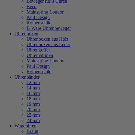
Beweger für 8 Uhren
Beco
Mainspring London
Paul Design
Rothenschild
B-Ware Uhrenbeweger
Uhrenboxen
Uhrenboxen aus Holz
Uhrenboxen aus Leder
Uhrenkoffer
Uhrenvitrinen
Mainspring London
Paul Design
Rothenschild
Uhrenbänder
12 mm
14 mm
16 mm
18 mm
19 mm
20 mm
22 mm
24 mm
Wanduhren
Braun