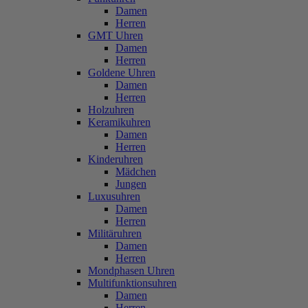
Damen
Herren
GMT Uhren
Damen
Herren
Goldene Uhren
Damen
Herren
Holzuhren
Keramikuhren
Damen
Herren
Kinderuhren
Mädchen
Jungen
Luxusuhren
Damen
Herren
Militäruhren
Damen
Herren
Mondphasen Uhren
Multifunktionsuhren
Damen
Herren