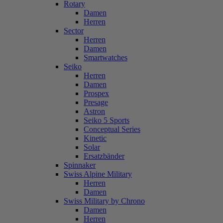
Rotary
Damen
Herren
Sector
Herren
Damen
Smartwatches
Seiko
Herren
Damen
Prospex
Presage
Astron
Seiko 5 Sports
Conceptual Series
Kinetic
Solar
Ersatzbänder
Spinnaker
Swiss Alpine Military
Herren
Damen
Swiss Military by Chrono
Damen
Herren