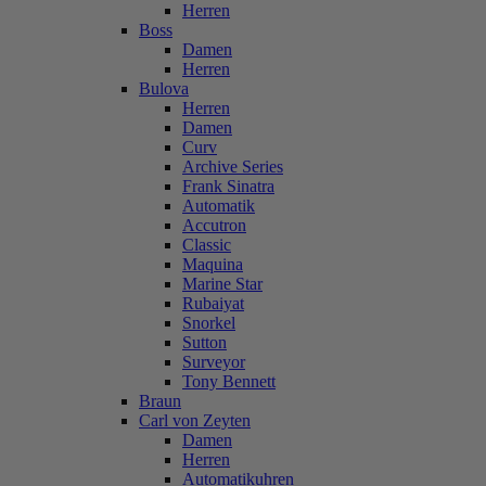
Herren
Boss
Damen
Herren
Bulova
Herren
Damen
Curv
Archive Series
Frank Sinatra
Automatik
Accutron
Classic
Maquina
Marine Star
Rubaiyat
Snorkel
Sutton
Surveyor
Tony Bennett
Braun
Carl von Zeyten
Damen
Herren
Automatikuhren