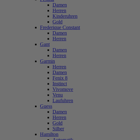
Damen
Herren
Kinderuhren
Gold
Frederique Constant
Damen
Herren
Gant
Damen
Herren
Garmin
Herren
Damen
Fenix 8
Instinct
Vivomove
Venu
Laufuhren
Guess
Damen
Herren
Gold
Silber
Hamilton
Automatik