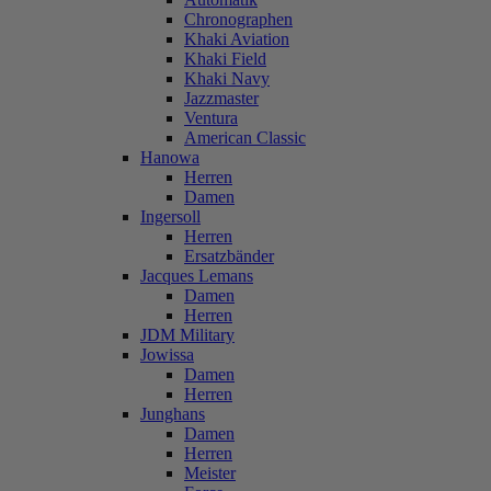
Chronographen
Khaki Aviation
Khaki Field
Khaki Navy
Jazzmaster
Ventura
American Classic
Hanowa
Herren
Damen
Ingersoll
Herren
Ersatzbänder
Jacques Lemans
Damen
Herren
JDM Military
Jowissa
Damen
Herren
Junghans
Damen
Herren
Meister