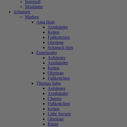
Ingersoll
Mondaine
Schmuck
Marken
Ania Haie
Armbänder
Ketten
Fußkettchen
Ohrringe
Schmuck-Sets
Engelsrufer
Anhänger
Armbänder
Ketten
Ohrringe
Fußkettchen
Thomas Sabo
Anhänger
Armbänder
Charms
Fußkettchen
Ketten
Little Secrets
Ohrringe
Ringe