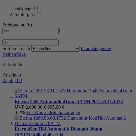
entspiegelt
Saphirglas
Preisspanne (€)
€
-
Sortieren nach
In aufsteigender
Reihenfolge
3
Produkte
Anzeigen
35
50
100
Eterna
1948 Automatik 41mm 5ATM
2951.53.11.1323
UVP
2.600,00 €
995,00 €
-62%
Zur Wunschliste hinzufügen
Eterna
KonTiki Automatik Diamant 36mm
10ATM
1260.53.66.1732