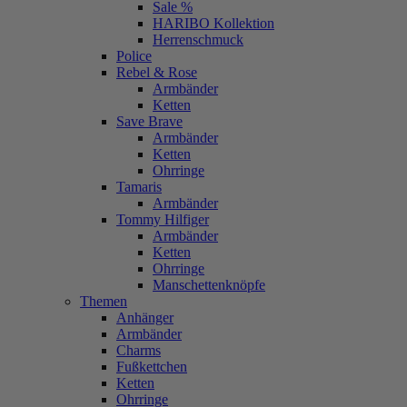
Sale %
HARIBO Kollektion
Herrenschmuck
Police
Rebel & Rose
Armbänder
Ketten
Save Brave
Armbänder
Ketten
Ohrringe
Tamaris
Armbänder
Tommy Hilfiger
Armbänder
Ketten
Ohrringe
Manschettenknöpfe
Themen
Anhänger
Armbänder
Charms
Fußkettchen
Ketten
Ohrringe