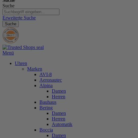
Suche
Suche
Erweiterte Suche
Suche
Menü
Uhren
Marken
AVI-8
Aeronautec
Alpina
Damen
Herren
Bauhaus
Bering
Damen
Herren
Automatik
Boccia
Damen