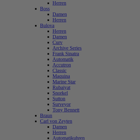
Herren
Boss
Damen
Herren
Bulova
Herren
Damen
Curv
Archive Series
Frank Sinatra
Automatik
Accutron
Classic
Maquina
Marine Star
Rubaiyat
Snorkel
Sutton
Surveyor
Tony Bennett
Braun
Carl von Zeyten
Damen
Herren
Automatikuhren