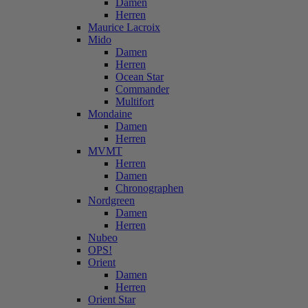
Damen
Herren
Maurice Lacroix
Mido
Damen
Herren
Ocean Star
Commander
Multifort
Mondaine
Damen
Herren
MVMT
Herren
Damen
Chronographen
Nordgreen
Damen
Herren
Nubeo
OPS!
Orient
Damen
Herren
Orient Star