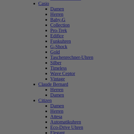
Casio
Damen
Herren
Baby-G
Collection
Pro-Trek
Edifice
Funkuhren
G-Shock
Gold
Taschenrechner-Uhren
Silber
Timeless
Wave Ceptor
Vintage
Claude Bernard
Herren
Damen
Citizen
Damen
Herren
Attesa
Automatikuhren
Eco-Drive Uhren
Elegant