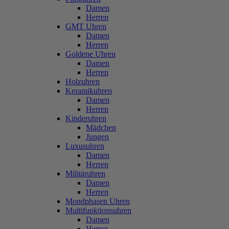
Damen
Herren
GMT Uhren
Damen
Herren
Goldene Uhren
Damen
Herren
Holzuhren
Keramikuhren
Damen
Herren
Kinderuhren
Mädchen
Jungen
Luxusuhren
Damen
Herren
Militäruhren
Damen
Herren
Mondphasen Uhren
Multifunktionsuhren
Damen
Herren