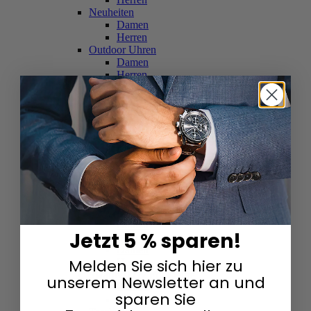
Neuheiten
Damen
Herren
Outdoor Uhren
Damen
Herren
Schweizer Uhren
Damen
Herren
Skelettuhren
Damen
Herren
Smartwatches
Damen
Herren
Solaruhren
Herren
Damen
Jetzt 5 % sparen!
Sportuhren
Damen
Melden Sie sich hier zu
Herren
Swarovski & Edelsteine
unserem Newsletter an und
Damen
sparen Sie
Herren