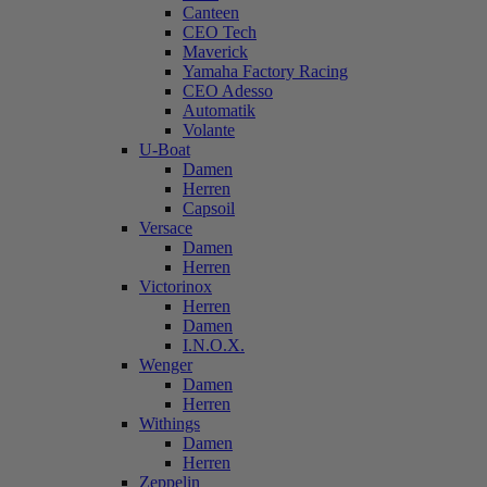
Canteen
CEO Tech
Maverick
Yamaha Factory Racing
CEO Adesso
Automatik
Volante
U-Boat
Damen
Herren
Capsoil
Versace
Damen
Herren
Victorinox
Herren
Damen
I.N.O.X.
Wenger
Damen
Herren
Withings
Damen
Herren
Zeppelin