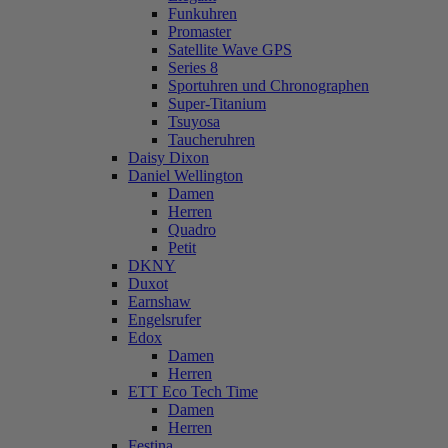
Funkuhren
Promaster
Satellite Wave GPS
Series 8
Sportuhren und Chronographen
Super-Titanium
Tsuyosa
Taucheruhren
Daisy Dixon
Daniel Wellington
Damen
Herren
Quadro
Petit
DKNY
Duxot
Earnshaw
Engelsrufer
Edox
Damen
Herren
ETT Eco Tech Time
Damen
Herren
Festina