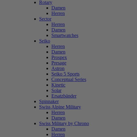
Rotary
Damen
Herren
Sector
Herren
Damen
Smartwatches
Seiko
Herren
Damen
Prospex
Presage
Astron
Seiko 5 Sports
Conceptual Series
Kinetic
Solar
Ersatzbänder
Spinnaker
Swiss Alpine Military
Herren
Damen
Swiss Military by Chrono
Damen
Herren