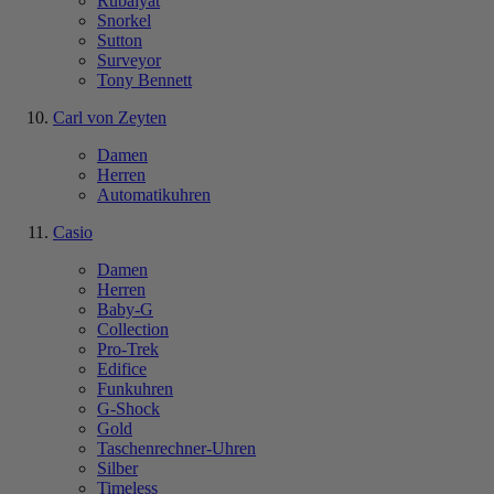
Rubaiyat
Snorkel
Sutton
Surveyor
Tony Bennett
Carl von Zeyten
Damen
Herren
Automatikuhren
Casio
Damen
Herren
Baby-G
Collection
Pro-Trek
Edifice
Funkuhren
G-Shock
Gold
Taschenrechner-Uhren
Silber
Timeless