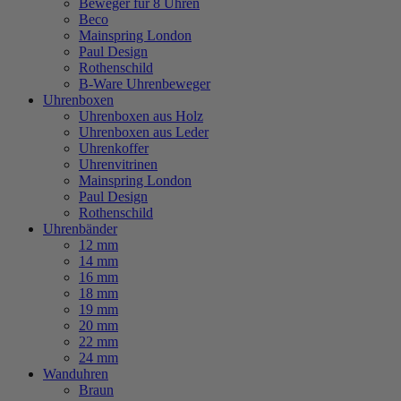
Beweger für 8 Uhren
Beco
Mainspring London
Paul Design
Rothenschild
B-Ware Uhrenbeweger
Uhrenboxen
Uhrenboxen aus Holz
Uhrenboxen aus Leder
Uhrenkoffer
Uhrenvitrinen
Mainspring London
Paul Design
Rothenschild
Uhrenbänder
12 mm
14 mm
16 mm
18 mm
19 mm
20 mm
22 mm
24 mm
Wanduhren
Braun