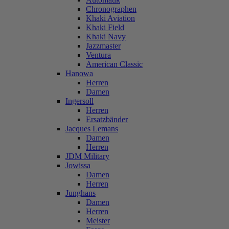
Chronographen
Khaki Aviation
Khaki Field
Khaki Navy
Jazzmaster
Ventura
American Classic
Hanowa
Herren
Damen
Ingersoll
Herren
Ersatzbänder
Jacques Lemans
Damen
Herren
JDM Military
Jowissa
Damen
Herren
Junghans
Damen
Herren
Meister