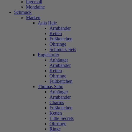
Ingersoll
Mondaine
Schmuck
Marken
Ania Haie
Armbänder
Ketten
Fußkettchen
Ohrringe
Schmuck-Sets
Engelsrufer
Anhänger
Armbänder
Ketten
Ohrringe
Fußkettchen
Thomas Sabo
Anhänger
Armbänder
Charms
Fußkettchen
Ketten
Little Secrets
Ohrringe
Ringe