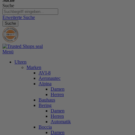
Suche
Suche
Erweiterte Suche
Suche
Menü
Uhren
Marken
AVI-8
Aeronautec
Alpina
Damen
Herren
Bauhaus
Bering
Damen
Herren
Automatik
Boccia
Damen