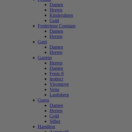
Damen
Herren
Kinderuhren
Gold
Frederique Constant
Damen
Herren
Gant
Damen
Herren
Garmin
Herren
Damen
Fenix 8
Instinct
Vivomove
Venu
Laufuhren
Guess
Damen
Herren
Gold
Silber
Hamilton
Automatik