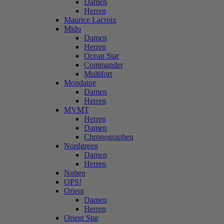
Damen
Herren
Maurice Lacroix
Mido
Damen
Herren
Ocean Star
Commander
Multifort
Mondaine
Damen
Herren
MVMT
Herren
Damen
Chronographen
Nordgreen
Damen
Herren
Nubeo
OPS!
Orient
Damen
Herren
Orient Star