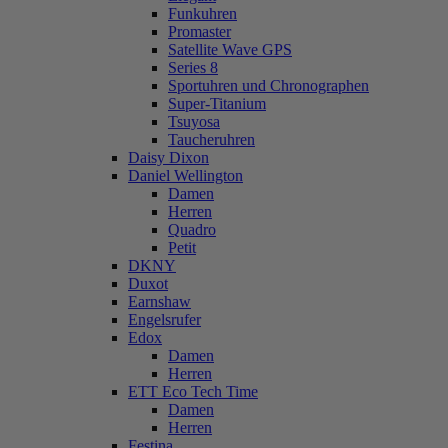
Funkuhren
Promaster
Satellite Wave GPS
Series 8
Sportuhren und Chronographen
Super-Titanium
Tsuyosa
Taucheruhren
Daisy Dixon
Daniel Wellington
Damen
Herren
Quadro
Petit
DKNY
Duxot
Earnshaw
Engelsrufer
Edox
Damen
Herren
ETT Eco Tech Time
Damen
Herren
Festina