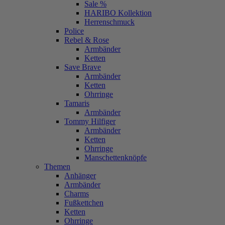
Sale %
HARIBO Kollektion
Herrenschmuck
Police
Rebel & Rose
Armbänder
Ketten
Save Brave
Armbänder
Ketten
Ohrringe
Tamaris
Armbänder
Tommy Hilfiger
Armbänder
Ketten
Ohrringe
Manschettenknöpfe
Themen
Anhänger
Armbänder
Charms
Fußkettchen
Ketten
Ohrringe