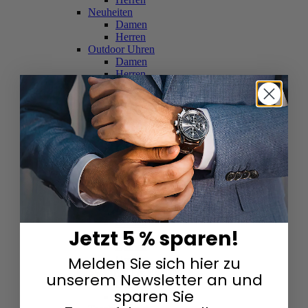
Neuheiten
Damen
Herren
Outdoor Uhren
Damen
Herren
Schweizer Uhren
Damen
Herren
Skelettuhren
Damen
Herren
Smartwatches
Damen
Herren
Solaruhren
Herren
Damen
Jetzt 5 % sparen!
Sportuhren
Damen
Melden Sie sich hier zu
Herren
Swarovski & Edelsteine
unserem Newsletter an und
Damen
sparen Sie
Herren