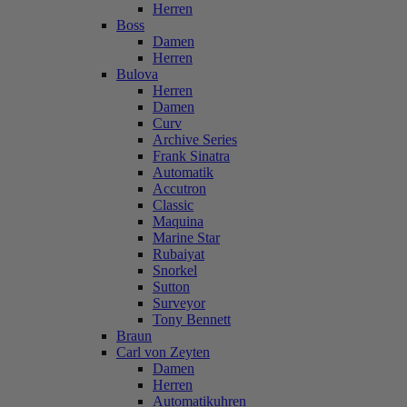
Herren
Boss
Damen
Herren
Bulova
Herren
Damen
Curv
Archive Series
Frank Sinatra
Automatik
Accutron
Classic
Maquina
Marine Star
Rubaiyat
Snorkel
Sutton
Surveyor
Tony Bennett
Braun
Carl von Zeyten
Damen
Herren
Automatikuhren