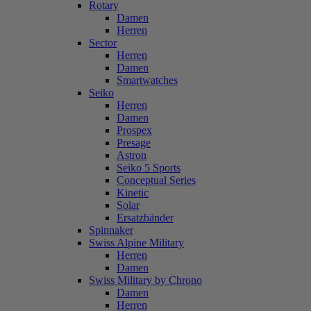
Rotary
Damen
Herren
Sector
Herren
Damen
Smartwatches
Seiko
Herren
Damen
Prospex
Presage
Astron
Seiko 5 Sports
Conceptual Series
Kinetic
Solar
Ersatzbänder
Spinnaker
Swiss Alpine Military
Herren
Damen
Swiss Military by Chrono
Damen
Herren