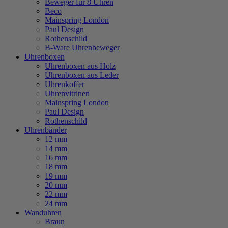
Beweger für 8 Uhren
Beco
Mainspring London
Paul Design
Rothenschild
B-Ware Uhrenbeweger
Uhrenboxen
Uhrenboxen aus Holz
Uhrenboxen aus Leder
Uhrenkoffer
Uhrenvitrinen
Mainspring London
Paul Design
Rothenschild
Uhrenbänder
12 mm
14 mm
16 mm
18 mm
19 mm
20 mm
22 mm
24 mm
Wanduhren
Braun