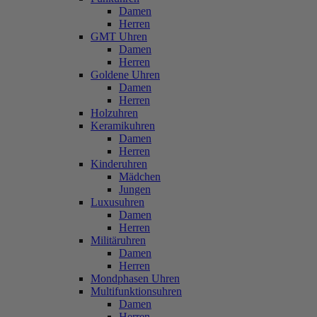
Damen
Herren
GMT Uhren
Damen
Herren
Goldene Uhren
Damen
Herren
Holzuhren
Keramikuhren
Damen
Herren
Kinderuhren
Mädchen
Jungen
Luxusuhren
Damen
Herren
Militäruhren
Damen
Herren
Mondphasen Uhren
Multifunktionsuhren
Damen
Herren