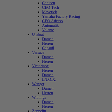
Canteen
CEO Tech
Maverick
Yamaha Factory Racing
CEO Adesso
Automatik
Volante
U-Boat
Damen
Herren
Capsoil
Versace
Damen
Herren
Victorinox
Herren
Damen
I.N.O.X.
Wenger
Damen
Herren
Withings
Damen
Herren
Zeppelin