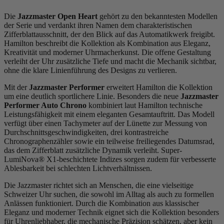
Die
Jazzmaster Open Heart
gehört zu den bekanntesten Modellen
der Serie und verdankt ihren Namen dem charakteristischen
Zifferblattausschnitt, der den Blick auf das Automatikwerk freigibt.
Hamilton beschreibt die Kollektion als Kombination aus Eleganz,
Kreativität und moderner Uhrmacherkunst. Die offene Gestaltung
verleiht der Uhr zusätzliche Tiefe und macht die Mechanik sichtbar,
ohne die klare Linienführung des Designs zu verlieren.
Mit der
Jazzmaster Performer
erweitert Hamilton die Kollektion
um eine deutlich sportlichere Linie. Besonders die neue
Jazzmaster
Performer Auto Chrono
kombiniert laut Hamilton technische
Leistungsfähigkeit mit einem eleganten Gesamtauftritt. Das Modell
verfügt über einen Tachymeter auf der Lünette zur Messung von
Durchschnittsgeschwindigkeiten, drei kontrastreiche
Chronographenzähler sowie ein teilweise freiliegendes Datumsrad,
das dem Zifferblatt zusätzliche Dynamik verleiht. Super-
LumiNova® X1-beschichtete Indizes sorgen zudem für verbesserte
Ablesbarkeit bei schlechten Lichtverhältnissen.
Die Jazzmaster richtet sich an Menschen, die eine vielseitige
Schweizer Uhr suchen, die sowohl im Alltag als auch zu formellen
Anlässen funktioniert. Durch die Kombination aus klassischer
Eleganz und moderner Technik eignet sich die Kollektion besonders
für Uhrenliebhaber, die mechanische Präzision schätzen, aber kein