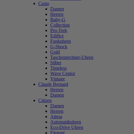
Casio
Damen
Herren
Baby-G
Collection
Pro-Trek
Edifice
Funkuhren
G-Shock
Gold
Taschenrechner-Uhren
Silber
Timeless
Wave Ceptor
Vintage
Claude Bernard
Herren
Damen
Citizen
Damen
Herren
Attesa
Automatikuhren
Eco-Drive Uhren
Elegant