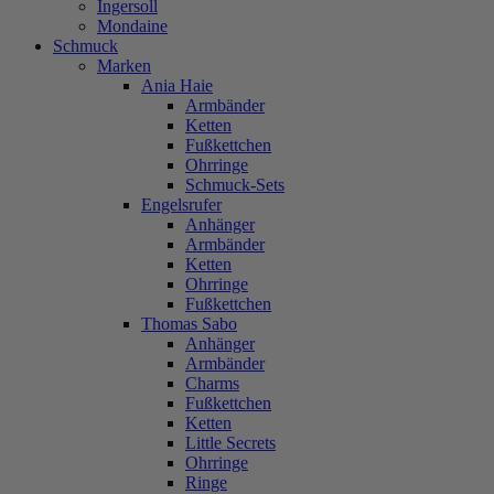
Ingersoll
Mondaine
Schmuck
Marken
Ania Haie
Armbänder
Ketten
Fußkettchen
Ohrringe
Schmuck-Sets
Engelsrufer
Anhänger
Armbänder
Ketten
Ohrringe
Fußkettchen
Thomas Sabo
Anhänger
Armbänder
Charms
Fußkettchen
Ketten
Little Secrets
Ohrringe
Ringe