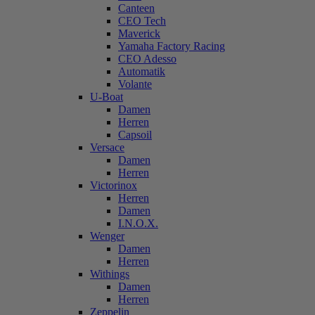
Canteen
CEO Tech
Maverick
Yamaha Factory Racing
CEO Adesso
Automatik
Volante
U-Boat
Damen
Herren
Capsoil
Versace
Damen
Herren
Victorinox
Herren
Damen
I.N.O.X.
Wenger
Damen
Herren
Withings
Damen
Herren
Zeppelin