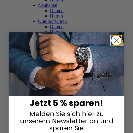
Neuheiten
Damen
Herren
Outdoor Uhren
Damen
Herren
Schweizer Uhren
Damen
Herren
Skelettuhren
Damen
Herren
Smartwatches
Damen
Herren
Solaruhren
Herren
Damen
Jetzt 5 % sparen!
Sportuhren
Damen
Melden Sie sich hier zu
Herren
Swarovski & Edelsteine
unserem Newsletter an und
Damen
sparen Sie
Herren