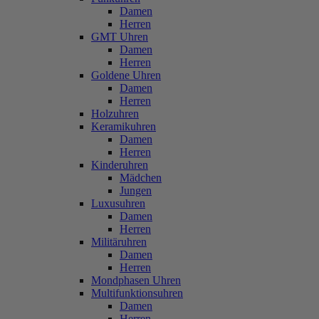
Damen
Herren
GMT Uhren
Damen
Herren
Goldene Uhren
Damen
Herren
Holzuhren
Keramikuhren
Damen
Herren
Kinderuhren
Mädchen
Jungen
Luxusuhren
Damen
Herren
Militäruhren
Damen
Herren
Mondphasen Uhren
Multifunktionsuhren
Damen
Herren