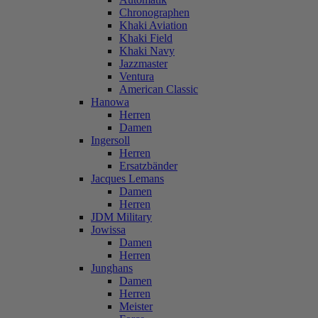
Chronographen
Khaki Aviation
Khaki Field
Khaki Navy
Jazzmaster
Ventura
American Classic
Hanowa
Herren
Damen
Ingersoll
Herren
Ersatzbänder
Jacques Lemans
Damen
Herren
JDM Military
Jowissa
Damen
Herren
Junghans
Damen
Herren
Meister