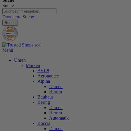
Suche
Suche
Erweiterte Suche
Suche
Menü
Uhren
Marken
AVI-8
Aeronautec
Alpina
Damen
Herren
Bauhaus
Bering
Damen
Herren
Automatik
Boccia
Damen