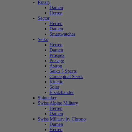
Rotary
Damen
Herren
Sector
Herren
Damen
Smartwatches
Seiko
Herren
Damen
Prospex
Presage
Astron
Seiko 5 Sports
Conceptual Series
Kinetic
Solar
Ersatzbänder
Spinnaker
Swiss Alpine Military
Herren
Damen
Swiss Military by Chrono
Damen
Herren