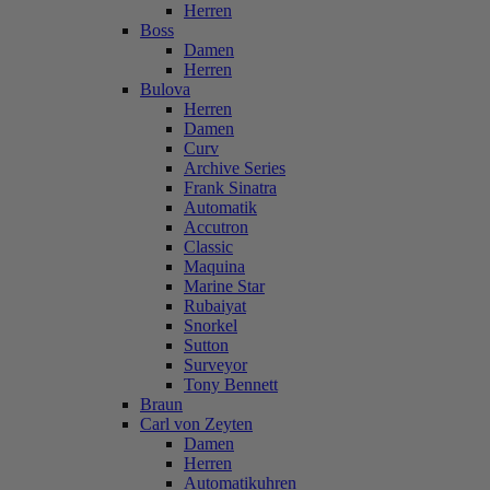
Herren
Boss
Damen
Herren
Bulova
Herren
Damen
Curv
Archive Series
Frank Sinatra
Automatik
Accutron
Classic
Maquina
Marine Star
Rubaiyat
Snorkel
Sutton
Surveyor
Tony Bennett
Braun
Carl von Zeyten
Damen
Herren
Automatikuhren