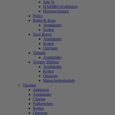
Sale %
HARIBO Kollektion
Herrenschmuck
Police
Rebel & Rose
Armbänder
Ketten
Save Brave
Armbänder
Ketten
Ohrringe
Tamaris
Armbänder
Tommy Hilfiger
Armbänder
Ketten
Ohrringe
Manschettenknöpfe
Themen
Anhänger
Armbänder
Charms
Fußkettchen
Ketten
Ohrringe