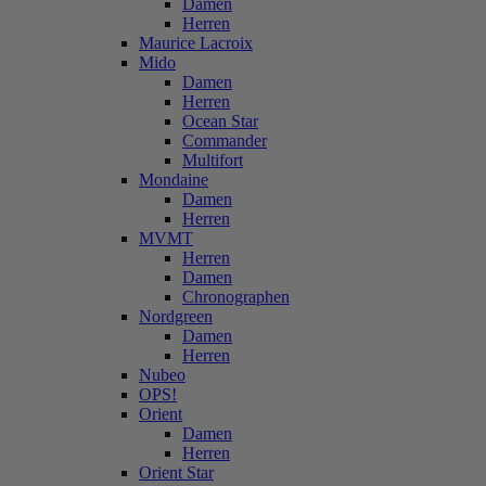
Damen
Herren
Maurice Lacroix
Mido
Damen
Herren
Ocean Star
Commander
Multifort
Mondaine
Damen
Herren
MVMT
Herren
Damen
Chronographen
Nordgreen
Damen
Herren
Nubeo
OPS!
Orient
Damen
Herren
Orient Star