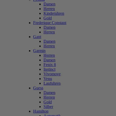
Damen
Herren
Kinderuhren
Gold
Frederique Constant
Damen
Herren
Gant
Damen
Herren
Garmin
Herren
Damen
Fenix 8
Instinct
Vivomove
Venu
Laufuhren
Guess
Damen
Herren
Gold
Silber
Hamilton
Automatik