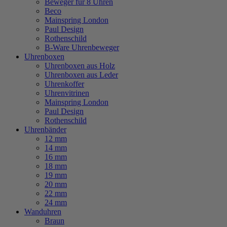
Beweger für 8 Uhren
Beco
Mainspring London
Paul Design
Rothenschild
B-Ware Uhrenbeweger
Uhrenboxen
Uhrenboxen aus Holz
Uhrenboxen aus Leder
Uhrenkoffer
Uhrenvitrinen
Mainspring London
Paul Design
Rothenschild
Uhrenbänder
12 mm
14 mm
16 mm
18 mm
19 mm
20 mm
22 mm
24 mm
Wanduhren
Braun