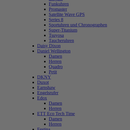
Funkuhren
Promaster
Satellite Wave GPS
Series 8
Sportuhren und Chronographen
Super-Titanium
Tsuyosa
Taucheruhren
Daisy Dixon
Daniel Wellington
Damen
Herren
Quadro
Petit
DKNY
Duxot
Earnshaw
Engelsrufer
Edox
Damen
Herren
ETT Eco Tech Time
Damen
Herren
Festina