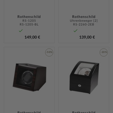
Rothenschild
Rothenschild
RS-1205
Uhrenbeweger [2]
RS-1205-BL
RS-2260-2EB
149,00 €
139,00 €
-50%
-20%
ZUR
ZUR
WUNSCHLISTE
WUNSC
HINZUFÜGEN
HINZU