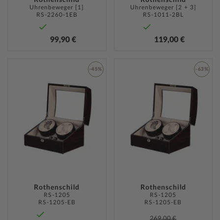
Rothenschild
Rothenschild
Uhrenbeweger [1]
Uhrenbeweger [2 + 3]
RS-2260-1EB
RS-1011-2BL
99,90 €
119,00 €
-45%
-63%
ZUR
ZUR
WUNSCHLISTE
WUNSC
HINZUFÜGEN
HINZU
Rothenschild
Rothenschild
RS-1205
RS-1205
RS-1205-EB
RS-1205-EB
269,00 €