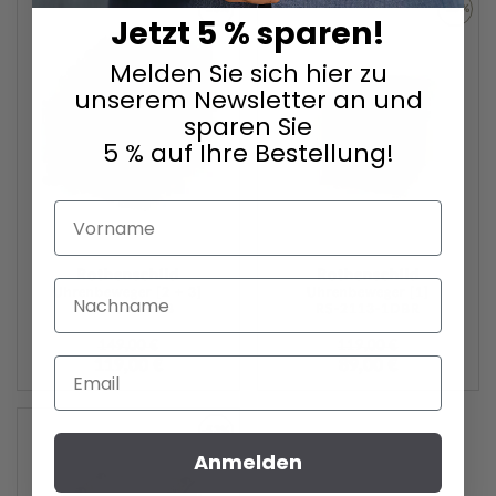
-20%
-25%
Jetzt 5 % sparen!
ZUR
ZUR
Melden Sie sich hier zu
WUNSCHLISTE
WUNSC
unserem Newsletter an und
sparen Sie
HINZUFÜGEN
HINZU
5 % auf Ihre Bestellung!
Vorname
Rothenschild
Rothenschild
Nachname
Uhrenbeweger [2 + 3]
Uhrenbeweger [1]
RS-1011-2EB
RS-2113-1DBR
149,00 €
119,00 €
Email
119,00 €
89,00 €
-53%
Anmelden
ZUR