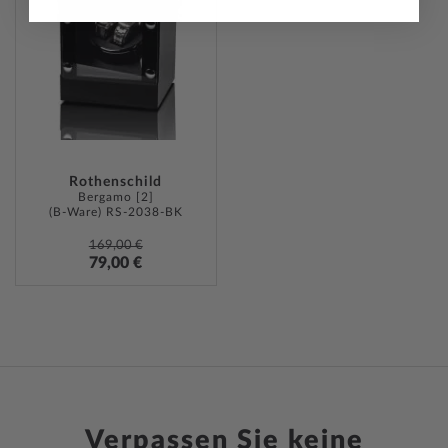
WUNSCHLISTE
HINZUFÜGEN
Rothenschild
Bergamo [2]
(B-Ware) RS-2038-BK
169,00 €
79,00 €
Verpassen Sie keine