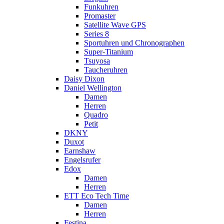
Funkuhren
Promaster
Satellite Wave GPS
Series 8
Sportuhren und Chronographen
Super-Titanium
Tsuyosa
Taucheruhren
Daisy Dixon
Daniel Wellington
Damen
Herren
Quadro
Petit
DKNY
Duxot
Earnshaw
Engelsrufer
Edox
Damen
Herren
ETT Eco Tech Time
Damen
Herren
Festina