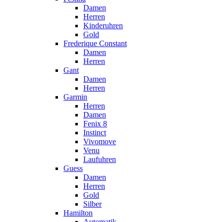
Damen
Herren
Kinderuhren
Gold
Frederique Constant
Damen
Herren
Gant
Damen
Herren
Garmin
Herren
Damen
Fenix 8
Instinct
Vivomove
Venu
Laufuhren
Guess
Damen
Herren
Gold
Silber
Hamilton
Automatik