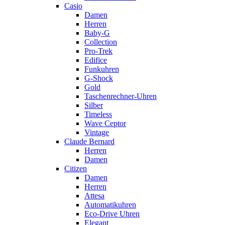
Casio
Damen
Herren
Baby-G
Collection
Pro-Trek
Edifice
Funkuhren
G-Shock
Gold
Taschenrechner-Uhren
Silber
Timeless
Wave Ceptor
Vintage
Claude Bernard
Herren
Damen
Citizen
Damen
Herren
Attesa
Automatikuhren
Eco-Drive Uhren
Elegant