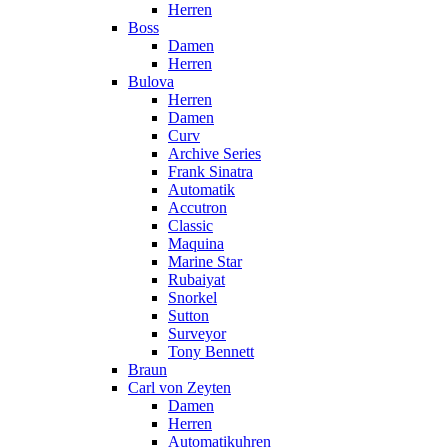
Herren
Boss
Damen
Herren
Bulova
Herren
Damen
Curv
Archive Series
Frank Sinatra
Automatik
Accutron
Classic
Maquina
Marine Star
Rubaiyat
Snorkel
Sutton
Surveyor
Tony Bennett
Braun
Carl von Zeyten
Damen
Herren
Automatikuhren