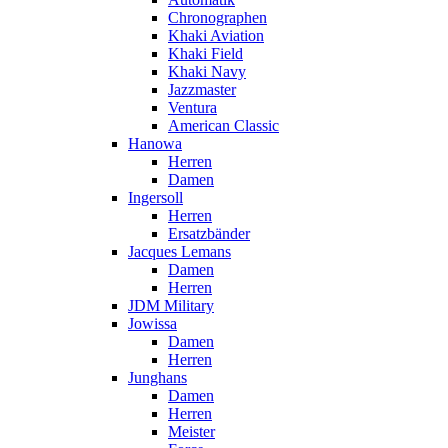
Chronographen
Khaki Aviation
Khaki Field
Khaki Navy
Jazzmaster
Ventura
American Classic
Hanowa
Herren
Damen
Ingersoll
Herren
Ersatzbänder
Jacques Lemans
Damen
Herren
JDM Military
Jowissa
Damen
Herren
Junghans
Damen
Herren
Meister