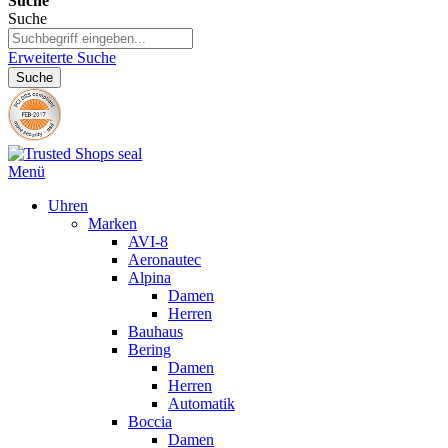
Suche
Suche
Erweiterte Suche
Suche
Menü
Uhren
Marken
AVI-8
Aeronautec
Alpina
Damen
Herren
Bauhaus
Bering
Damen
Herren
Automatik
Boccia
Damen