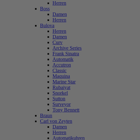
Herren
Boss
Damen
Herren
Bulova
Herren
Damen
Curv
Archive Series
Frank Sinatra
Automatik
Accutron
Classic
Maquina
Marine Star
Rubaiyat
Snorkel
Sutton
Surveyor
Tony Bennett
Braun
Carl von Zeyten
Damen
Herren
Automatikuhren