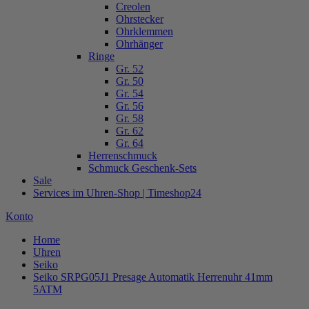
Creolen
Ohrstecker
Ohrklemmen
Ohrhänger
Ringe
Gr. 52
Gr. 50
Gr. 54
Gr. 56
Gr. 58
Gr. 62
Gr. 64
Herrenschmuck
Schmuck Geschenk-Sets
Sale
Services im Uhren-Shop | Timeshop24
Konto
Home
Uhren
Seiko
Seiko SRPG05J1 Presage Automatik Herrenuhr 41mm
5ATM