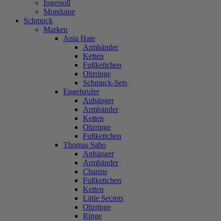
Ingersoll
Mondaine
Schmuck
Marken
Ania Haie
Armbänder
Ketten
Fußkettchen
Ohrringe
Schmuck-Sets
Engelsrufer
Anhänger
Armbänder
Ketten
Ohrringe
Fußkettchen
Thomas Sabo
Anhänger
Armbänder
Charms
Fußkettchen
Ketten
Little Secrets
Ohrringe
Ringe