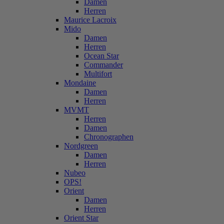
Damen
Herren
Maurice Lacroix
Mido
Damen
Herren
Ocean Star
Commander
Multifort
Mondaine
Damen
Herren
MVMT
Herren
Damen
Chronographen
Nordgreen
Damen
Herren
Nubeo
OPS!
Orient
Damen
Herren
Orient Star