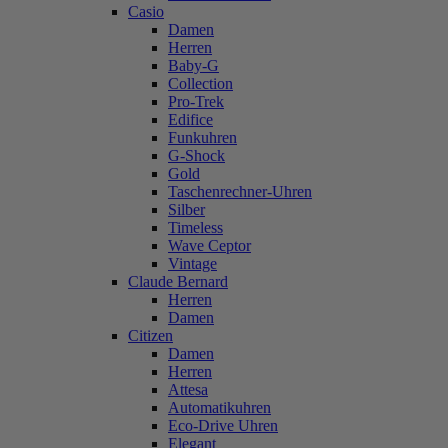
Casio
Damen
Herren
Baby-G
Collection
Pro-Trek
Edifice
Funkuhren
G-Shock
Gold
Taschenrechner-Uhren
Silber
Timeless
Wave Ceptor
Vintage
Claude Bernard
Herren
Damen
Citizen
Damen
Herren
Attesa
Automatikuhren
Eco-Drive Uhren
Elegant