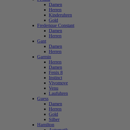
Damen
Herren
Kinderuhren
Gold
Frederique Constant
Damen
Herren
Gant
Damen
Herren
Garmin
Herren
Damen
Fenix 8
Instinct
Vivomove
Venu
Laufuhren
Guess
Damen
Herren
Gold
Silber
Hamilton
Automatik