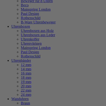
Beweger für 8 Uhren
Beco
Mainspring London
Paul Design
Rothenschild
B-Ware Uhrenbeweger
Uhrenboxen
Uhrenboxen aus Holz
Uhrenboxen aus Leder
Uhrenkoffer
Uhrenvitrinen
Mainspring London
Paul Design
Rothenschild
Uhrenbänder
12 mm
14 mm
16 mm
18 mm
19 mm
20 mm
22 mm
24 mm
Wanduhren
Braun