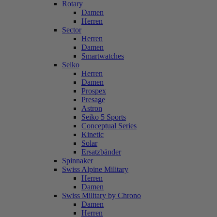
Rotary
Damen
Herren
Sector
Herren
Damen
Smartwatches
Seiko
Herren
Damen
Prospex
Presage
Astron
Seiko 5 Sports
Conceptual Series
Kinetic
Solar
Ersatzbänder
Spinnaker
Swiss Alpine Military
Herren
Damen
Swiss Military by Chrono
Damen
Herren