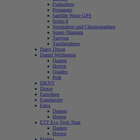
Funkuhren
Promaster
Satellite Wave GPS
Series 8
Sportuhren und Chronographen
Super-Titanium
Tsuyosa
Taucheruhren
Daisy Dixon
Daniel Wellington
Damen
Herren
Quadro
Petit
DKNY
Duxot
Earnshaw
Engelsrufer
Edox
Damen
Herren
ETT Eco Tech Time
Damen
Herren
Festina