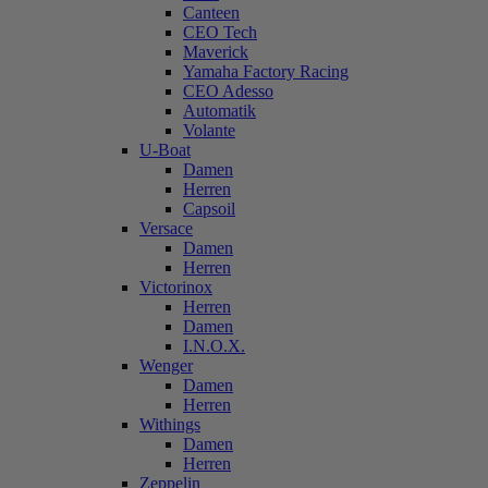
Canteen
CEO Tech
Maverick
Yamaha Factory Racing
CEO Adesso
Automatik
Volante
U-Boat
Damen
Herren
Capsoil
Versace
Damen
Herren
Victorinox
Herren
Damen
I.N.O.X.
Wenger
Damen
Herren
Withings
Damen
Herren
Zeppelin