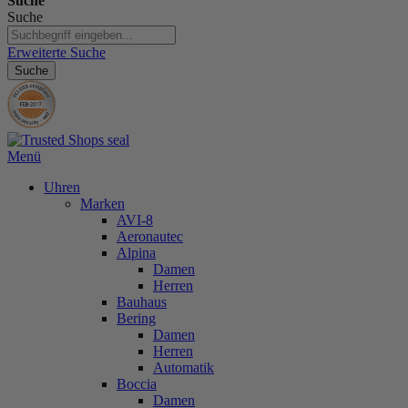
Suche
Suche
Erweiterte Suche
Suche
Menü
Uhren
Marken
AVI-8
Aeronautec
Alpina
Damen
Herren
Bauhaus
Bering
Damen
Herren
Automatik
Boccia
Damen