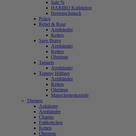
Sale %
HARIBO Kollektion
Herrenschmuck
Police
Rebel & Rose
Armbänder
Ketten
Save Brave
Armbänder
Ketten
Ohrringe
Tamaris
Armbänder
Tommy Hilfiger
Armbänder
Ketten
Ohrringe
Manschettenknöpfe
Themen
Anhänger
Armbänder
Charms
Fußkettchen
Ketten
Ohrringe