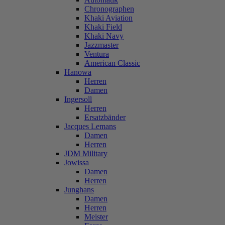
Chronographen
Khaki Aviation
Khaki Field
Khaki Navy
Jazzmaster
Ventura
American Classic
Hanowa
Herren
Damen
Ingersoll
Herren
Ersatzbänder
Jacques Lemans
Damen
Herren
JDM Military
Jowissa
Damen
Herren
Junghans
Damen
Herren
Meister