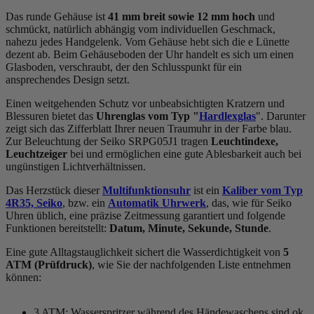
Das
rund
e Gehäuse ist
41 mm breit
sowie 12 mm hoch
und
schmückt, natürlich abhängig vom individuellen Geschmack,
nahezu jedes Handgelenk. Vom Gehäuse hebt sich die
e Lünette
dezent ab. Beim Gehäuseboden der Uhr handelt es sich um einen
Glasboden, verschraubt, der den Schlusspunkt für ein
ansprechendes Design setzt.
Einen weitgehenden Schutz vor unbeabsichtigten Kratzern und
Blessuren bietet das
Uhrenglas vom Typ "
Hardlexglas
". Darunter
zeigt sich das Zifferblatt Ihrer neuen Traumuhr in der Farbe
blau
.
Zur Beleuchtung der Seiko SRPG05J1 tragen
Leuchtindexe,
Leuchtzeiger
bei und ermöglichen eine gute Ablesbarkeit auch bei
ungünstigen Lichtverhältnissen.
Das Herzstück dieser
Multifunktionsuhr
ist ein
Kaliber vom Typ
4R35, Seiko
, bzw. ein
Automatik Uhrwerk
, das, wie für Seiko
Uhren üblich, eine präzise Zeitmessung garantiert und folgende
Funktionen bereitstellt:
Datum, Minute, Sekunde, Stunde
.
Eine gute Alltagstauglichkeit sichert die Wasserdichtigkeit von
5
ATM (Prüfdruck)
, wie Sie der nachfolgenden Liste entnehmen
können:
3 ATM: Wasserspritzer während des Händewaschens sind ok.