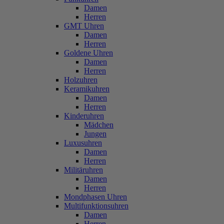
Damen
Herren
GMT Uhren
Damen
Herren
Goldene Uhren
Damen
Herren
Holzuhren
Keramikuhren
Damen
Herren
Kinderuhren
Mädchen
Jungen
Luxusuhren
Damen
Herren
Militäruhren
Damen
Herren
Mondphasen Uhren
Multifunktionsuhren
Damen
Herren