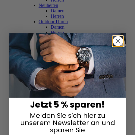
Neuheiten
Damen
Herren
Outdoor Uhren
Damen
Herren
Schweizer Uhren
Damen
Herren
Skelettuhren
Damen
Herren
Smartwatches
Damen
Herren
Solaruhren
Herren
Damen
Jetzt 5 % sparen!
Sportuhren
Damen
Melden Sie sich hier zu
Herren
Swarovski & Edelsteine
unserem Newsletter an und
Damen
sparen Sie
Herren