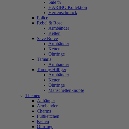
Sale %
HARIBO Kollektion
Herrenschmuck
Police
Rebel & Rose
Armbänder
Ketten
Save Brave
Armbänder
Ketten
Ohrringe
Tamaris
Armbänder
Tommy Hilfiger
Armbänder
Ketten
Ohrringe
Manschettenknöpfe
Themen
Anhänger
Armbänder
Charms
Fußkettchen
Ketten
Ohrringe