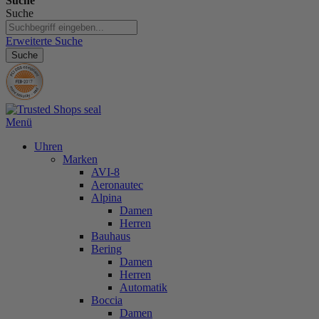
Suche
Suche
Erweiterte Suche
Suche
Menü
Uhren
Marken
AVI-8
Aeronautec
Alpina
Damen
Herren
Bauhaus
Bering
Damen
Herren
Automatik
Boccia
Damen