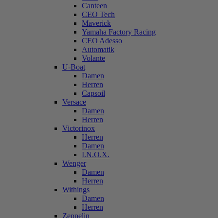
Canteen
CEO Tech
Maverick
Yamaha Factory Racing
CEO Adesso
Automatik
Volante
U-Boat
Damen
Herren
Capsoil
Versace
Damen
Herren
Victorinox
Herren
Damen
I.N.O.X.
Wenger
Damen
Herren
Withings
Damen
Herren
Zeppelin