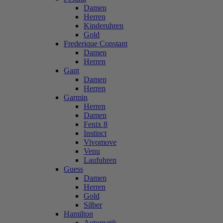
Damen
Herren
Kinderuhren
Gold
Frederique Constant
Damen
Herren
Gant
Damen
Herren
Garmin
Herren
Damen
Fenix 8
Instinct
Vivomove
Venu
Laufuhren
Guess
Damen
Herren
Gold
Silber
Hamilton
Automatik