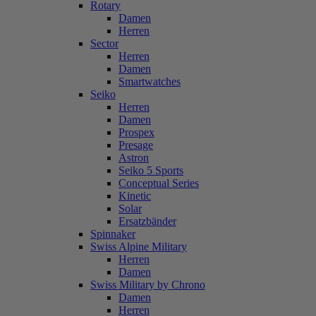
Rotary
Damen
Herren
Sector
Herren
Damen
Smartwatches
Seiko
Herren
Damen
Prospex
Presage
Astron
Seiko 5 Sports
Conceptual Series
Kinetic
Solar
Ersatzbänder
Spinnaker
Swiss Alpine Military
Herren
Damen
Swiss Military by Chrono
Damen
Herren