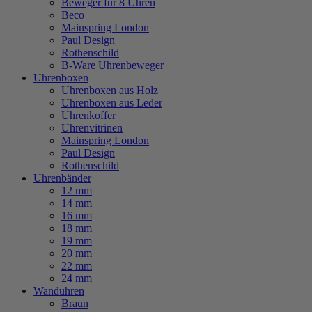
Beweger für 8 Uhren
Beco
Mainspring London
Paul Design
Rothenschild
B-Ware Uhrenbeweger
Uhrenboxen
Uhrenboxen aus Holz
Uhrenboxen aus Leder
Uhrenkoffer
Uhrenvitrinen
Mainspring London
Paul Design
Rothenschild
Uhrenbänder
12 mm
14 mm
16 mm
18 mm
19 mm
20 mm
22 mm
24 mm
Wanduhren
Braun