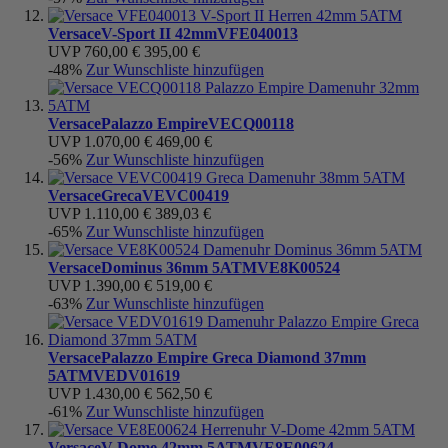
Versace
V-Sport II 42mm
VFE040013
UVP
760,00 €
395,00 €
-48%
Zur Wunschliste hinzufügen
Versace
Palazzo Empire
VECQ00118
UVP
1.070,00 €
469,00 €
-56%
Zur Wunschliste hinzufügen
Versace
Greca
VEVC00419
UVP
1.110,00 €
389,03 €
-65%
Zur Wunschliste hinzufügen
Versace
Dominus 36mm 5ATM
VE8K00524
UVP
1.390,00 €
519,00 €
-63%
Zur Wunschliste hinzufügen
Versace
Palazzo Empire Greca Diamond 37mm
5ATM
VEDV01619
UVP
1.430,00 €
562,50 €
-61%
Zur Wunschliste hinzufügen
Versace
V-Dome 42mm 5ATM
VE8E00624