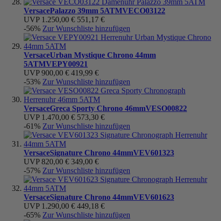
Versace
Palazzo 39mm 5ATM
VECO03122
UVP
1.250,00 €
551,17 €
-56%
Zur Wunschliste hinzufügen
Versace
Urban Mystique Chrono 44mm
5ATM
VEPY00921
UVP
900,00 €
419,99 €
-53%
Zur Wunschliste hinzufügen
Versace
Greca Sporty Chrono 46mm
VESO00822
UVP
1.470,00 €
573,30 €
-61%
Zur Wunschliste hinzufügen
Versace
Signature Chrono 44mm
VEV601323
UVP
820,00 €
349,00 €
-57%
Zur Wunschliste hinzufügen
Versace
Signature Chrono 44mm
VEV601623
UVP
1.290,00 €
449,18 €
-65%
Zur Wunschliste hinzufügen