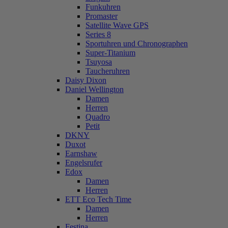
Funkuhren
Promaster
Satellite Wave GPS
Series 8
Sportuhren und Chronographen
Super-Titanium
Tsuyosa
Taucheruhren
Daisy Dixon
Daniel Wellington
Damen
Herren
Quadro
Petit
DKNY
Duxot
Earnshaw
Engelsrufer
Edox
Damen
Herren
ETT Eco Tech Time
Damen
Herren
Festina