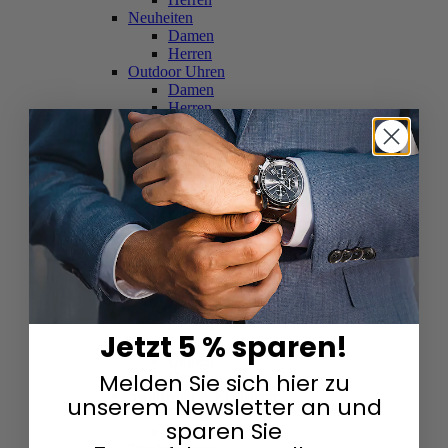
Neuheiten
Damen
Herren
Outdoor Uhren
Damen
Herren
Schweizer Uhren
Damen
Herren
Skelettuhren
Damen
Herren
Smartwatches
Damen
Herren
Solaruhren
Herren
Damen
Jetzt 5 % sparen!
Sportuhren
Damen
Melden Sie sich hier zu
Herren
Swarovski & Edelsteine
unserem Newsletter an und
Damen
sparen Sie
Herren