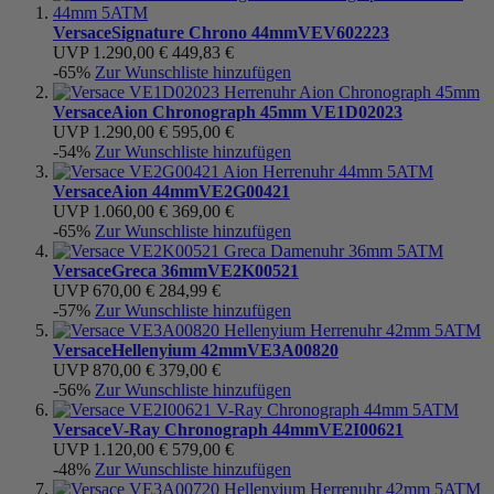
Versace
Signature Chrono 44mm
VEV602223
UVP
1.290,00 €
449,83 €
-65%
Zur Wunschliste hinzufügen
Versace
Aion Chronograph 45mm
VE1D02023
UVP
1.290,00 €
595,00 €
-54%
Zur Wunschliste hinzufügen
Versace
Aion 44mm
VE2G00421
UVP
1.060,00 €
369,00 €
-65%
Zur Wunschliste hinzufügen
Versace
Greca 36mm
VE2K00521
UVP
670,00 €
284,99 €
-57%
Zur Wunschliste hinzufügen
Versace
Hellenyium 42mm
VE3A00820
UVP
870,00 €
379,00 €
-56%
Zur Wunschliste hinzufügen
Versace
V-Ray Chronograph 44mm
VE2I00621
UVP
1.120,00 €
579,00 €
-48%
Zur Wunschliste hinzufügen