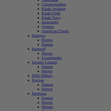
Chronographen
Khaki Aviation
Khaki Field
Khaki Navy
Jazzmaster
Ventura
American Classic
Hanowa
Herren
Damen
Ingersoll
Herren
Ersatzbänder
Jacques Lemans
Damen
Herren
JDM Military
Jowissa
Damen
Herren
Junghans
Damen
Herren
Meister