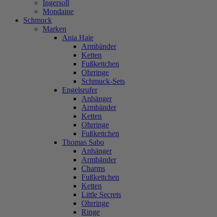
Ingersoll
Mondaine
Schmuck
Marken
Ania Haie
Armbänder
Ketten
Fußkettchen
Ohrringe
Schmuck-Sets
Engelsrufer
Anhänger
Armbänder
Ketten
Ohrringe
Fußkettchen
Thomas Sabo
Anhänger
Armbänder
Charms
Fußkettchen
Ketten
Little Secrets
Ohrringe
Ringe