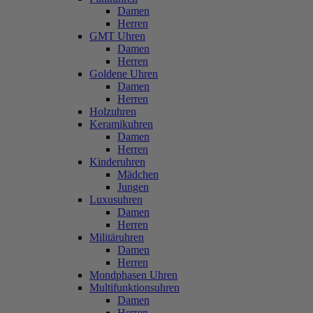
Damen
Herren
GMT Uhren
Damen
Herren
Goldene Uhren
Damen
Herren
Holzuhren
Keramikuhren
Damen
Herren
Kinderuhren
Mädchen
Jungen
Luxusuhren
Damen
Herren
Militäruhren
Damen
Herren
Mondphasen Uhren
Multifunktionsuhren
Damen
Herren