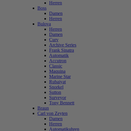
Herren
Boss
Damen
Herren
Bulova
Herren
Damen
Curv
Archive Series
Frank Sinatra
Automatik
Accutron
Classic
Maquina
Marine Star
Rubaiyat
Snorkel
Sutton
Surveyor
Tony Bennett
Braun
Carl von Zeyten
Damen
Herren
Automatikuhren