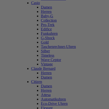
Casio
Damen
Herren
Baby-G
Collection
Pro-Trek
Edifice
Funkuhren
G-Shock
Gold
Taschenrechner-Uhren
Silber
Timeless
Wave Ceptor
Vintage
Claude Bernard
Herren
Damen
Citizen
Damen
Herren
Attesa
Automatikuhren
Eco-Drive Uhren
Elegant