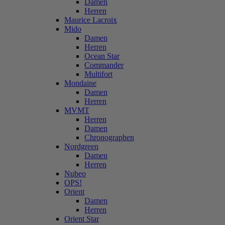
Damen
Herren
Maurice Lacroix
Mido
Damen
Herren
Ocean Star
Commander
Multifort
Mondaine
Damen
Herren
MVMT
Herren
Damen
Chronographen
Nordgreen
Damen
Herren
Nubeo
OPS!
Orient
Damen
Herren
Orient Star