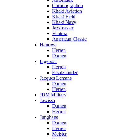
Chronographen
Khaki Aviation
Khaki Field
Khaki Navy
Jazzmaster
Ventura
American Classic
Hanowa
Herren
Damen
Ingersoll
Herren
Ersatzbänder
Jacques Lemans
Damen
Herren
JDM Military
Jowissa
Damen
Herren
Junghans
Damen
Herren
Meister