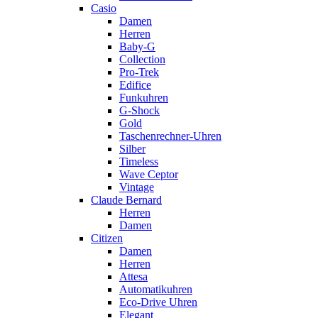
Casio
Damen
Herren
Baby-G
Collection
Pro-Trek
Edifice
Funkuhren
G-Shock
Gold
Taschenrechner-Uhren
Silber
Timeless
Wave Ceptor
Vintage
Claude Bernard
Herren
Damen
Citizen
Damen
Herren
Attesa
Automatikuhren
Eco-Drive Uhren
Elegant