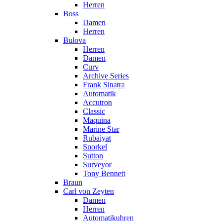
Herren
Boss
Damen
Herren
Bulova
Herren
Damen
Curv
Archive Series
Frank Sinatra
Automatik
Accutron
Classic
Maquina
Marine Star
Rubaiyat
Snorkel
Sutton
Surveyor
Tony Bennett
Braun
Carl von Zeyten
Damen
Herren
Automatikuhren