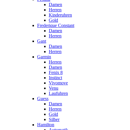
Damen
Herren
Kinderuhren
Gold
Frederique Constant
Damen
Herren
Gant
Damen
Herren
Garmin
Herren
Damen
Fenix 8
Instinct
Vivomove
Venu
Laufuhren
Guess
Damen
Herren
Gold
Silber
Hamilton
Automatik