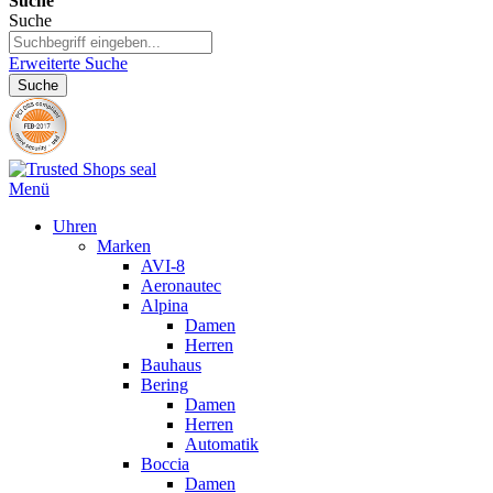
Suche
Suche
Erweiterte Suche
Suche
Menü
Uhren
Marken
AVI-8
Aeronautec
Alpina
Damen
Herren
Bauhaus
Bering
Damen
Herren
Automatik
Boccia
Damen