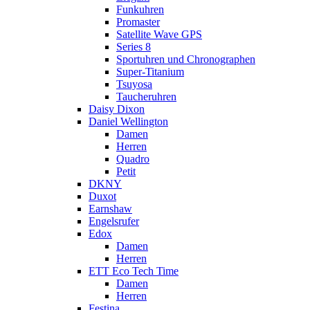
Funkuhren
Promaster
Satellite Wave GPS
Series 8
Sportuhren und Chronographen
Super-Titanium
Tsuyosa
Taucheruhren
Daisy Dixon
Daniel Wellington
Damen
Herren
Quadro
Petit
DKNY
Duxot
Earnshaw
Engelsrufer
Edox
Damen
Herren
ETT Eco Tech Time
Damen
Herren
Festina