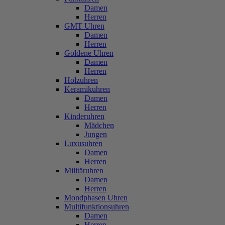
Damen
Herren
GMT Uhren
Damen
Herren
Goldene Uhren
Damen
Herren
Holzuhren
Keramikuhren
Damen
Herren
Kinderuhren
Mädchen
Jungen
Luxusuhren
Damen
Herren
Militäruhren
Damen
Herren
Mondphasen Uhren
Multifunktionsuhren
Damen
Herren