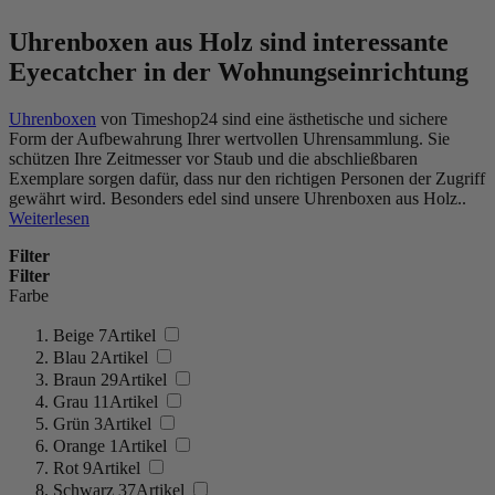
Uhrenboxen aus Holz sind interessante
Eyecatcher in der Wohnungseinrichtung
Uhrenboxen
von Timeshop24 sind eine ästhetische und sichere
Form der Aufbewahrung Ihrer wertvollen Uhrensammlung. Sie
schützen Ihre Zeitmesser vor Staub und die abschließbaren
Exemplare sorgen dafür, dass nur den richtigen Personen der Zugriff
gewährt wird. Besonders edel sind unsere Uhrenboxen aus Holz..
Weiterlesen
Filter
Filter
Farbe
Beige
7
Artikel
Blau
2
Artikel
Braun
29
Artikel
Grau
11
Artikel
Grün
3
Artikel
Orange
1
Artikel
Rot
9
Artikel
Schwarz
37
Artikel