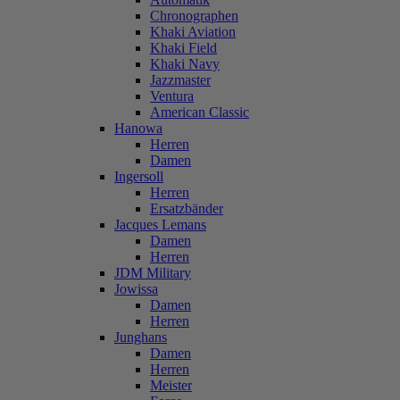
Chronographen
Khaki Aviation
Khaki Field
Khaki Navy
Jazzmaster
Ventura
American Classic
Hanowa
Herren
Damen
Ingersoll
Herren
Ersatzbänder
Jacques Lemans
Damen
Herren
JDM Military
Jowissa
Damen
Herren
Junghans
Damen
Herren
Meister