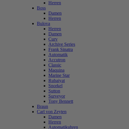
Herren
Boss
Damen
Herren
Bulova
Herren
Damen
Curv
Archive Series
Frank Sinatra
Automatik
Accutron
Classic
Maquina
Marine Star
Rubaiyat
Snorkel
Sutton
Surveyor
Tony Bennett
Braun
Carl von Zeyten
Damen
Herren
Automatikuhren