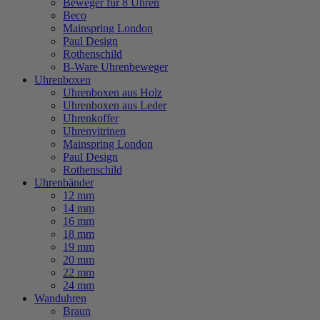
Beweger für 8 Uhren
Beco
Mainspring London
Paul Design
Rothenschild
B-Ware Uhrenbeweger
Uhrenboxen
Uhrenboxen aus Holz
Uhrenboxen aus Leder
Uhrenkoffer
Uhrenvitrinen
Mainspring London
Paul Design
Rothenschild
Uhrenbänder
12 mm
14 mm
16 mm
18 mm
19 mm
20 mm
22 mm
24 mm
Wanduhren
Braun