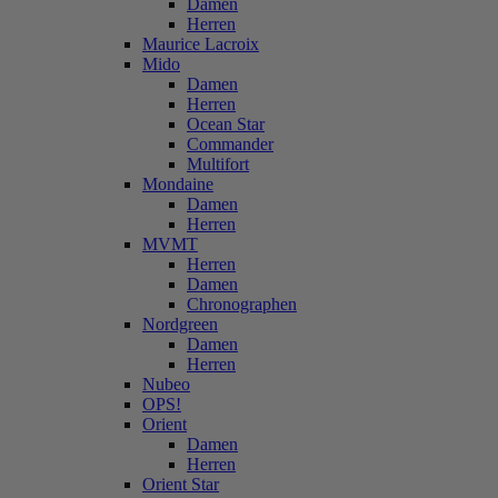
Damen
Herren
Maurice Lacroix
Mido
Damen
Herren
Ocean Star
Commander
Multifort
Mondaine
Damen
Herren
MVMT
Herren
Damen
Chronographen
Nordgreen
Damen
Herren
Nubeo
OPS!
Orient
Damen
Herren
Orient Star