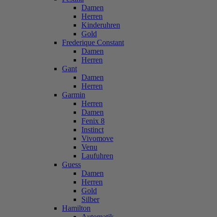
Damen
Herren
Kinderuhren
Gold
Frederique Constant
Damen
Herren
Gant
Damen
Herren
Garmin
Herren
Damen
Fenix 8
Instinct
Vivomove
Venu
Laufuhren
Guess
Damen
Herren
Gold
Silber
Hamilton
Automatik