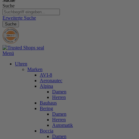
Suche
Suche
Erweiterte Suche
Suche
Menü
Uhren
Marken
AVI-8
Aeronautec
Alpina
Damen
Herren
Bauhaus
Bering
Damen
Herren
Automatik
Boccia
Damen