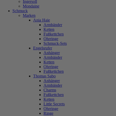
Ingersoll
Mondaine
Schmuck
Marken
Ania Haie
Armbänder
Ketten
Fußkettchen
Ohrringe
Schmuck-Sets
Engelsrufer
Anhänger
Armbänder
Ketten
Ohrringe
Fußkettchen
Thomas Sabo
Anhänger
Armbänder
Charms
Fußkettchen
Ketten
Little Secrets
Ohrringe
Ringe