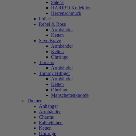
Sale %
HARIBO Kollektion
Herrenschmuck
Police
Rebel & Rose
Armbänder
Ketten
Save Brave
Armbänder
Ketten
Ohrringe
Tamaris
Armbänder
Tommy Hilfiger
Armbänder
Ketten
Ohrringe
Manschettenknöpfe
Themen
Anhänger
Armbänder
Charms
Fußkettchen
Ketten
Ohrringe