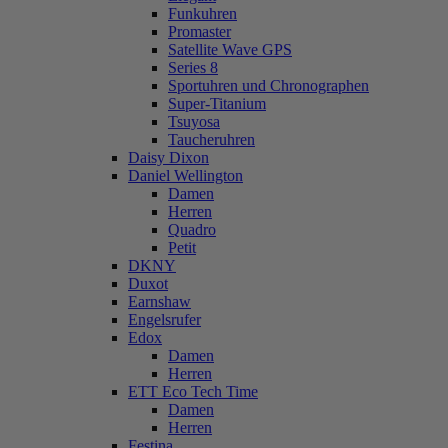
Funkuhren
Promaster
Satellite Wave GPS
Series 8
Sportuhren und Chronographen
Super-Titanium
Tsuyosa
Taucheruhren
Daisy Dixon
Daniel Wellington
Damen
Herren
Quadro
Petit
DKNY
Duxot
Earnshaw
Engelsrufer
Edox
Damen
Herren
ETT Eco Tech Time
Damen
Herren
Festina