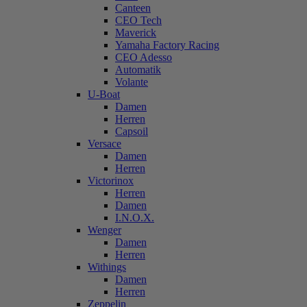
Canteen
CEO Tech
Maverick
Yamaha Factory Racing
CEO Adesso
Automatik
Volante
U-Boat
Damen
Herren
Capsoil
Versace
Damen
Herren
Victorinox
Herren
Damen
I.N.O.X.
Wenger
Damen
Herren
Withings
Damen
Herren
Zeppelin