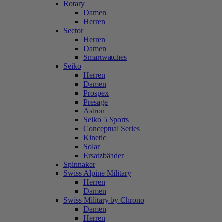
Rotary
Damen
Herren
Sector
Herren
Damen
Smartwatches
Seiko
Herren
Damen
Prospex
Presage
Astron
Seiko 5 Sports
Conceptual Series
Kinetic
Solar
Ersatzbänder
Spinnaker
Swiss Alpine Military
Herren
Damen
Swiss Military by Chrono
Damen
Herren