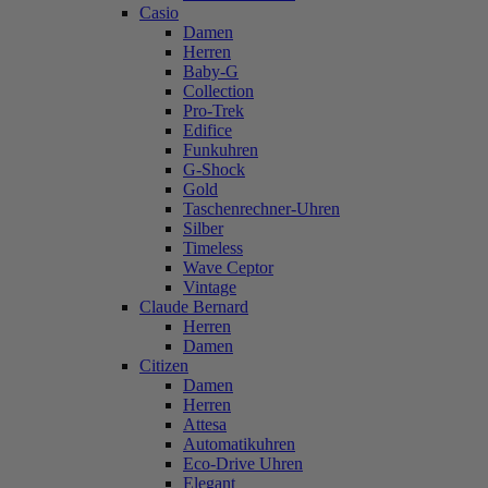
Casio
Damen
Herren
Baby-G
Collection
Pro-Trek
Edifice
Funkuhren
G-Shock
Gold
Taschenrechner-Uhren
Silber
Timeless
Wave Ceptor
Vintage
Claude Bernard
Herren
Damen
Citizen
Damen
Herren
Attesa
Automatikuhren
Eco-Drive Uhren
Elegant