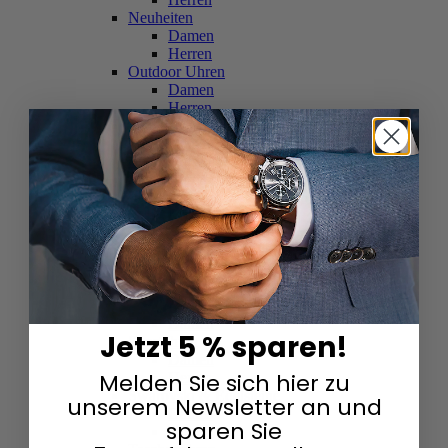
Neuheiten
Damen
Herren
Outdoor Uhren
Damen
Herren
Schweizer Uhren
Damen
Herren
Skelettuhren
Damen
Herren
Smartwatches
Damen
Herren
Solaruhren
Herren
Damen
Jetzt 5 % sparen!
Sportuhren
Damen
Melden Sie sich hier zu
Herren
Swarovski & Edelsteine
unserem Newsletter an und
Damen
sparen Sie
Herren