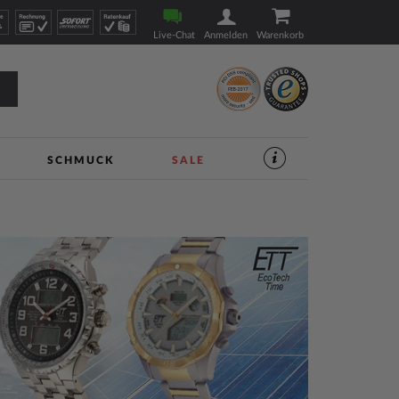
Live-Chat
Anmelden
Warenkorb
SCHMUCK
SALE
SERVICES
IM
UHREN-
SHOP
|
TIMESHOP24