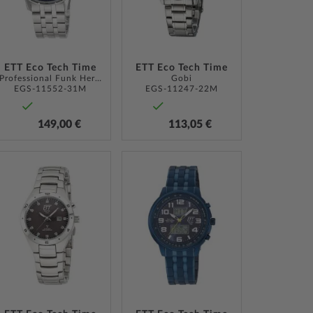
ETT Eco Tech Time
ETT Eco Tech Time
Professional Funk Herren 43mm
Gobi
EGS-11552-31M
EGS-11247-22M
149,00 €
113,05 €
ZUR
ZUR
LISTE
WUNSCHLISTE
WUNSCHLISTE
ÜGEN
HINZUFÜGEN
HINZUFÜGEN