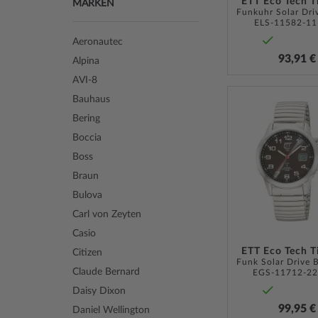
ETT Eco Tech 
MARKEN
ELS-11582-11
Aeronautec
93,91 €
Alpina
AVI-8
Bauhaus
Bering
Boccia
Boss
Braun
Bulova
Carl von Zeyten
Casio
ETT Eco Tech 
Citizen
Claude Bernard
EGS-11712-2
Daisy Dixon
99,95 €
Daniel Wellington