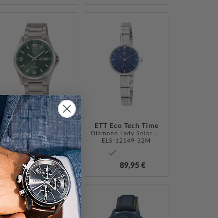
ZUR
ZUR
LISTE
WUNSCHLISTE
WUNSCHLISTE
ÜGEN
HINZUFÜGEN
HINZUFÜGEN
ETT Eco Tech Time
ETT Eco Tech Time
Everest Solar Funkuhr 41mm 10ATM
Diamond Lady Solar Drive 28mm 5ATM
EGT-11603-81M
ELS-12149-32M
139,00 €
89,95 €
ZUR
ZUR
LISTE
WUNSCHLISTE
WUNSCHLISTE