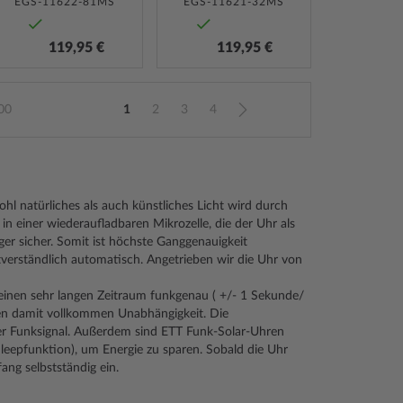
EGS-11622-81MS
EGS-11621-32MS
119,95 €
119,95 €
Seite
00
1
2
3
4
Sie lesen gerade Seite
Seite
Seite
Seite
Seite
Weiter
ohl natürliches als auch künstliches Licht wird durch
in einer wiederaufladbaren Mikrozelle, die der Uhr als
er sicher. Somit ist höchste Ganggenauigkeit
tverständlich automatisch. Angetrieben wir die Uhr von
 einen sehr langen Zeitraum funkgenau ( +/- 1 Sekunde/
ßen damit vollkommen Unabhängigkeit. Die
per Funksignal. Außerdem sind ETT Funk-Solar-Uhren
(Sleepfunktion), um Energie zu sparen. Sobald die Uhr
ang selbstständig ein.