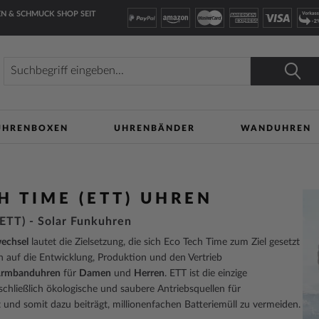
N & SCHMUCK SHOP SEIT
Suche
Suche
UHRENBOXEN
UHRENBÄNDER
WANDUHREN
H TIME (ETT) UHREN
ETT) - Solar Funkuhren
wechsel
lautet die Zielsetzung, die sich Eco Tech Time zum Ziel gesetzt
ch auf die Entwicklung, Produktion und den Vertrieb
Armbanduhren
für
Damen
und
Herren
. ETT ist die einzige
chließlich ökologische und saubere Antriebsquellen für
nd somit dazu beiträgt, millionenfachen Batteriemüll zu vermeiden.