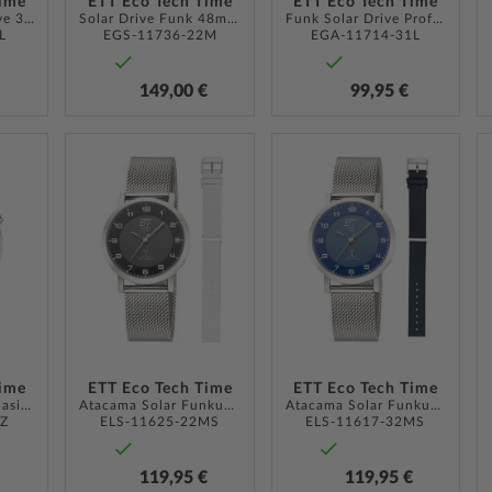
Time
ETT Eco Tech Time
ETT Eco Tech Time
Funkuhr Solar Drive 35mm
Solar Drive Funk 48mm 10ATM
Funk Solar Drive Professional Chronograph 45mm 5ATM
L
EGS-11736-22M
EGA-11714-31L
149,00 €
99,95 €
ZUR
ZUR
ZUR
WUNSCHLISTE
WUNSCHLISTE
WUNSCH
HINZUFÜGEN
HINZUFÜGEN
HINZUF
Time
ETT Eco Tech Time
ETT Eco Tech Time
Funk Solar Drive Basic 41mm 5ATM
Atacama Solar Funkuhr 36mm 5ATM
Atacama Solar Funkuhr 36mm 5ATM
2Z
ELS-11625-22MS
ELS-11617-32MS
119,95 €
119,95 €