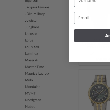
Ingersoll
Jacques Lemans
Email
JDM Military
Jowissa
Junghans
Lacoste
A
ETT Eco Tech 
Lorus
Louis XVI
EGS-11551-2
Luminox
103,95 
Maserati
Master Time
Maurice Lacroix
Mido
Mondaine
MVMT
Nordgreen
Nubeo