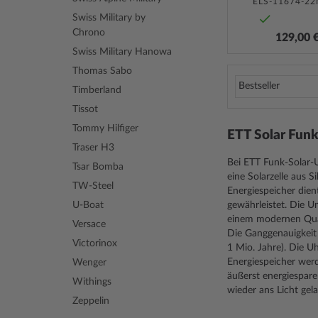
ELS-11674-2
Swiss Military by
Chrono
129,00 
Swiss Military Hanowa
Thomas Sabo
Timberland
Tissot
Tommy Hilfiger
ETT Solar Fun
Traser H3
Bei ETT Funk-Solar-U
Tsar Bomba
eine Solarzelle aus 
TW-Steel
Energiespeicher dien
gewährleistet. Die U
U-Boat
einem modernen Qu
Versace
Die Ganggenauigkeit 
Victorinox
1 Mio. Jahre). Die 
Energiespeicher werd
Wenger
äußerst energiespare
Withings
wieder ans Licht gel
Zeppelin