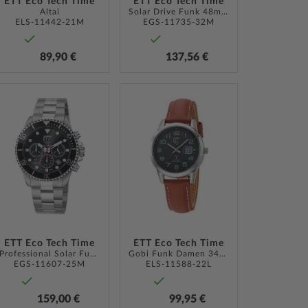
ETT Eco Tech Time
ETT Eco Tech Time
Altai
Solar Drive Funk 48mm 10ATM
ELS-11442-21M
EGS-11735-32M
89,90 €
137,56 €
ZUR
ZUR
LISTE
WUNSCHLISTE
WUNSCHLISTE
ÜGEN
HINZUFÜGEN
HINZUFÜGEN
ETT Eco Tech Time
ETT Eco Tech Time
Professional Solar Funk Chrono 44mm
Gobi Funk Damen 34mm 5ATM
EGS-11607-25M
ELS-11588-22L
159,00 €
99,95 €