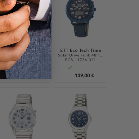
ÜGEN
HINZUFÜGEN
HINZUFÜGEN
ETT Eco Tech Time
ETT Eco Tech Time
Solar Drive Funk 48mm 10ATM
Solar Drive Funk 48mm 10ATM
EGS-11733-32M
EGS-11734-32L
139,00 €
139,00 €
ZUR
ZUR
LISTE
WUNSCHLISTE
WUNSCHLISTE
ÜGEN
HINZUFÜGEN
HINZUFÜGEN