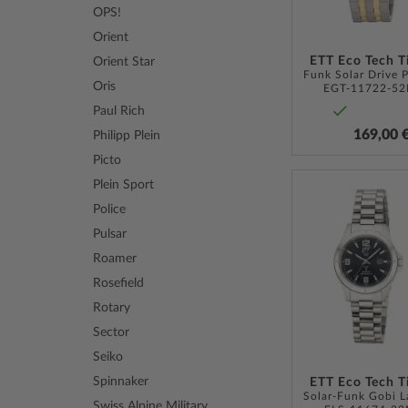
OPS!
Orient
ETT Eco Tech 
Orient Star
Oris
EGT-11722-5
Paul Rich
169,00 
Philipp Plein
Picto
Plein Sport
Police
Pulsar
Roamer
Rosefield
Rotary
Sector
Seiko
Spinnaker
ETT Eco Tech 
Swiss Alpine Military