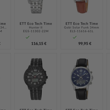
Time
ETT Eco Tech Time
ETT Eco Tech Time
Gobi Funk Damen 34mm 10ATM
Hunter II
Gobi Solar Funk 34mm
2M
EGS-11302-22M
ELS-11616-61L
€
116,15 €
99,95 €
ZUR
ZUR
ZUR
WUNSCHLISTE
WUNSCHLISTE
WUNSCH
HINZUFÜGEN
HINZUFÜGEN
HINZUF