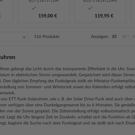
2M
ELT-11673-12M
EGS-11624-22MS
€
159,00 €
119,95 €
116
Produkte
Anzeigen
35
50
1
kuhren
hren gelangt das Licht durch das transparente Zifferblatt in die Uhr. Sow
Silizium in elektrischen Strom umgewandelt. Gespeichert wird dieser Strom 
t. Den täglichen Empfang des Funksignals stellt ein Miniatur-Funkempfäng
mstellung von Sommer- und Winterzeit sowie des Kalenders erfolgt selbs
arzwerk.
von ETT Funk-Solaruhren, wie z. B. der Solar Drive Funk sind auch über
Uhren verfügen über eine Dunkelgangreserve bis zu 6 Monaten. Sie genie
en von der Sonne gespeist. Die Zeiteinstellung erfolgt vollautomatisch 
nd. Liegt die Uhr längere Zeit im Dunkeln, schaltet sich die Funktion ab 
angt, beginnt die Suche nach dem Funksignal und sie stellt sich nach Empf