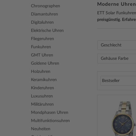
Moderne Uhren
Chronographen
ETT Solar Funkuhren 
Diamantuhren
preisgünstig
.
Erfahre
Digitaluhren
Elektrische Uhren
Fliegeruhren
Geschlecht
Funkuhren
GMT Uhren
Gehäuse Farbe
Goldene Uhren
Holzuhren
Keramikuhren
Kinderuhren
Luxusuhren
Militäruhren
Mondphasen Uhren
Multifunktionsuhren
Neuheiten