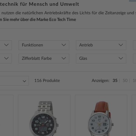
technik für Mensch und Umwelt
nutzen die natürlichen Antriebskräfte des Lichts für die Zeitanzeige un
n Sie mehr über die Marke Eco Tech Time
Funktionen
Antrieb
Zifferblatt Farbe
Glas
116
Produkte
Anzeigen
35
50
1
ZUR
ZUR
ZUR
WUNSCHLISTE
WUNSCHLISTE
WUNSCH
HINZUFÜGEN
HINZUFÜGEN
HINZUF