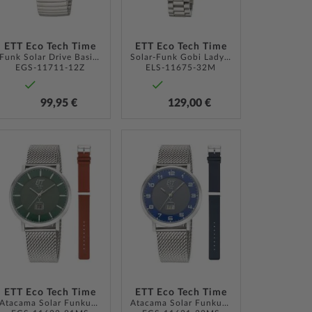
ETT Eco Tech Time
ETT Eco Tech Time
Funk Solar Drive Basic 41mm 5ATM
Solar-Funk Gobi Lady 32mm 5ATM
EGS-11711-12Z
ELS-11675-32M
99,95 €
129,00 €
ZUR
ZUR
LISTE
WUNSCHLISTE
WUNSCHLISTE
ÜGEN
HINZUFÜGEN
HINZUFÜGEN
ETT Eco Tech Time
ETT Eco Tech Time
Atacama Solar Funkuhr 40mm 5ATM
Atacama Solar Funkuhr 40mm 5ATM