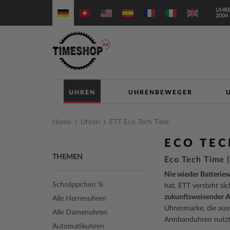
Direkt
UHRE
zum
2004
Inhalt
UHREN
UHRENBEWEGER
Home
Uhren
ETT Eco Tech Time
ECO TEC
THEMEN
Eco Tech Time (
Nie wieder Batterie
Schnäppchen %
hat. ETT versteht si
zukunftsweisender 
Alle Herrenuhren
Uhrenmarke, die auss
Alle Damenuhren
Armbanduhren nutzt u
Automatikuhren