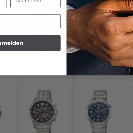
HINZUFÜGEN
HINZUFÜGEN
HINZUF
nmelden
Time
ETT Eco Tech Time
ETT Eco Tech Time
Professional Funk Herren 43mm
Basic Herren 41 mm
Basic
1M
EGS-11502-32M
EGS-11335-62M
€
119,00 €
99,95 €
ZUR
ZUR
ZUR
WUNSCHLISTE
WUNSCHLISTE
WUNSCH
HINZUFÜGEN
HINZUFÜGEN
HINZUF