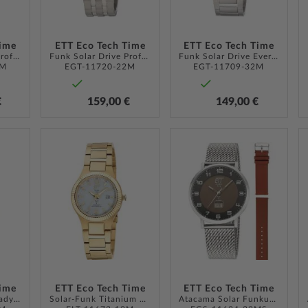
Time
ETT Eco Tech Time
ETT Eco Tech Time
Funk Solar Drive Professional Chronograph Titan 45mm 10ATM
Funk Solar Drive Professional Chronograph Titan 45mm 10ATM
Funk Solar Drive Everest Gents Titan 41mm 5ATM
2M
EGT-11720-22M
EGT-11709-32M
€
159,00 €
149,00 €
ZUR
ZUR
ZUR
WUNSCHLISTE
WUNSCHLISTE
WUNSCH
HINZUFÜGEN
HINZUFÜGEN
HINZUF
Time
ETT Eco Tech Time
ETT Eco Tech Time
Solar-Funk Gobi Lady 32mm 5ATM
Solar-Funk Titanium Everest Lady 32mm 5ATM
Atacama Solar Funkuhr 40mm 5ATM