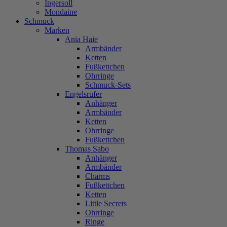
Ingersoll
Mondaine
Schmuck
Marken
Ania Haie
Armbänder
Ketten
Fußkettchen
Ohrringe
Schmuck-Sets
Engelsrufer
Anhänger
Armbänder
Ketten
Ohrringe
Fußkettchen
Thomas Sabo
Anhänger
Armbänder
Charms
Fußkettchen
Ketten
Little Secrets
Ohrringe
Ringe