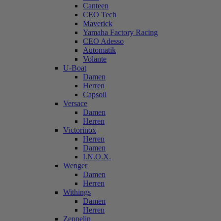
Canteen
CEO Tech
Maverick
Yamaha Factory Racing
CEO Adesso
Automatik
Volante
U-Boat
Damen
Herren
Capsoil
Versace
Damen
Herren
Victorinox
Herren
Damen
I.N.O.X.
Wenger
Damen
Herren
Withings
Damen
Herren
Zeppelin