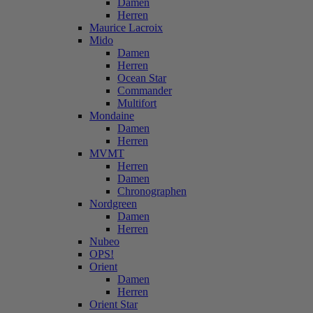
Damen
Herren
Maurice Lacroix
Mido
Damen
Herren
Ocean Star
Commander
Multifort
Mondaine
Damen
Herren
MVMT
Herren
Damen
Chronographen
Nordgreen
Damen
Herren
Nubeo
OPS!
Orient
Damen
Herren
Orient Star