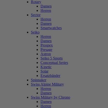
Rotary
Damen
Herren
Sector
Herren
Damen
Smartwatches
Seiko
Herren
Damen
Prospex
Presage
Astron
Seiko 5 Sports
Conceptual Series
Kinetic
Solar
Ersatzbänder
Spinnaker
Swiss Alpine Military
Herren
Damen
Swiss Military by Chrono
Damen
Herren