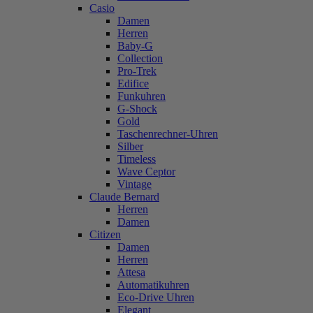
Casio
Damen
Herren
Baby-G
Collection
Pro-Trek
Edifice
Funkuhren
G-Shock
Gold
Taschenrechner-Uhren
Silber
Timeless
Wave Ceptor
Vintage
Claude Bernard
Herren
Damen
Citizen
Damen
Herren
Attesa
Automatikuhren
Eco-Drive Uhren
Elegant