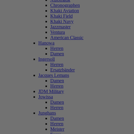
Chronographen
Khaki Aviation
Khaki Field
Khaki Navy
Jazzmaster
Ventura
American Classic
Hanowa
Herren
Damen
Ingersoll
Herren
Ersatzbänder
Jacques Lemans
Damen
Herren
JDM Military
Jowissa
Damen
Herren
Junghans
Damen
Herren
Meister