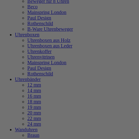
Beweger für 8 Uhren
Beco
Mainspring London
Paul Design
Rothenschild
B-Ware Uhrenbeweger
Uhrenboxen
Uhrenboxen aus Holz
Uhrenboxen aus Leder
Uhrenkoffer
Uhrenvitrinen
Mainspring London
Paul Design
Rothenschild
Uhrenbänder
12 mm
14 mm
16 mm
18 mm
19 mm
20 mm
22 mm
24 mm
Wanduhren
Braun