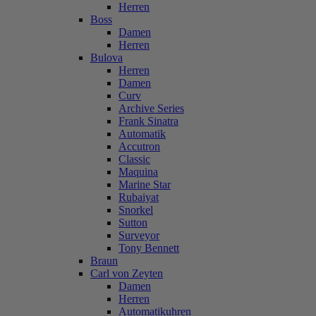
Herren
Boss
Damen
Herren
Bulova
Herren
Damen
Curv
Archive Series
Frank Sinatra
Automatik
Accutron
Classic
Maquina
Marine Star
Rubaiyat
Snorkel
Sutton
Surveyor
Tony Bennett
Braun
Carl von Zeyten
Damen
Herren
Automatikuhren