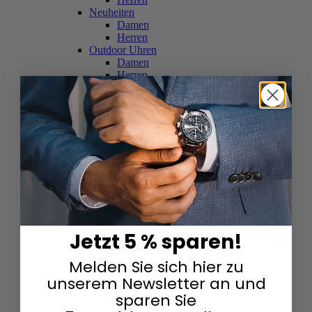
Neuheiten
Damen
Herren
Outdoor Uhren
Damen
Herren
Schweizer Uhren
Damen
Herren
Skelettuhren
Damen
Herren
Smartwatches
Damen
Herren
Solaruhren
Herren
Damen
Jetzt 5 % sparen!
Sportuhren
Damen
Melden Sie sich hier zu
Herren
Swarovski & Edelsteine
unserem Newsletter an und
Damen
sparen Sie
Herren