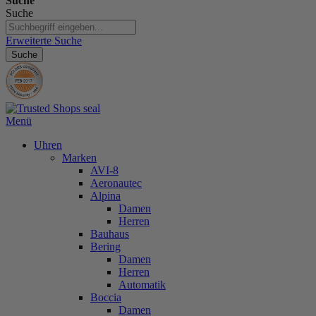
Suche
Suche
Erweiterte Suche
Suche
Menü
Uhren
Marken
AVI-8
Aeronautec
Alpina
Damen
Herren
Bauhaus
Bering
Damen
Herren
Automatik
Boccia
Damen