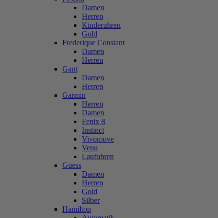
Damen
Herren
Kinderuhren
Gold
Frederique Constant
Damen
Herren
Gant
Damen
Herren
Garmin
Herren
Damen
Fenix 8
Instinct
Vivomove
Venu
Laufuhren
Guess
Damen
Herren
Gold
Silber
Hamilton
Automatik