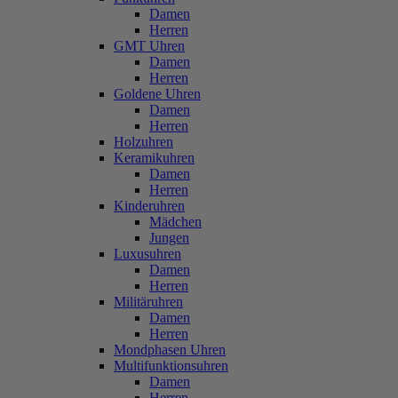
Damen
Herren
GMT Uhren
Damen
Herren
Goldene Uhren
Damen
Herren
Holzuhren
Keramikuhren
Damen
Herren
Kinderuhren
Mädchen
Jungen
Luxusuhren
Damen
Herren
Militäruhren
Damen
Herren
Mondphasen Uhren
Multifunktionsuhren
Damen
Herren