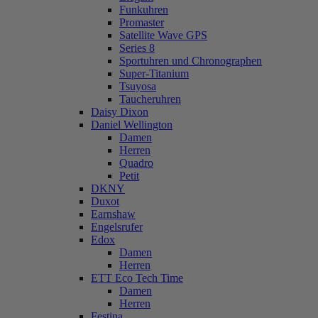
Funkuhren
Promaster
Satellite Wave GPS
Series 8
Sportuhren und Chronographen
Super-Titanium
Tsuyosa
Taucheruhren
Daisy Dixon
Daniel Wellington
Damen
Herren
Quadro
Petit
DKNY
Duxot
Earnshaw
Engelsrufer
Edox
Damen
Herren
ETT Eco Tech Time
Damen
Herren
Festina