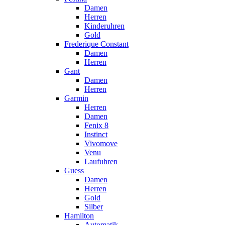
Damen
Herren
Kinderuhren
Gold
Frederique Constant
Damen
Herren
Gant
Damen
Herren
Garmin
Herren
Damen
Fenix 8
Instinct
Vivomove
Venu
Laufuhren
Guess
Damen
Herren
Gold
Silber
Hamilton
Automatik