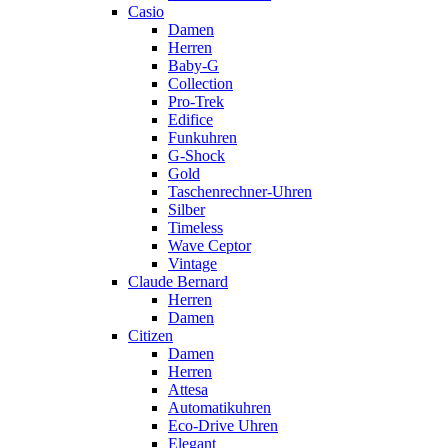
Casio
Damen
Herren
Baby-G
Collection
Pro-Trek
Edifice
Funkuhren
G-Shock
Gold
Taschenrechner-Uhren
Silber
Timeless
Wave Ceptor
Vintage
Claude Bernard
Herren
Damen
Citizen
Damen
Herren
Attesa
Automatikuhren
Eco-Drive Uhren
Elegant