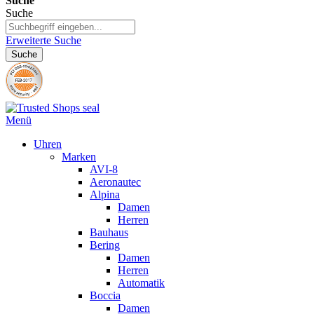
Suche
Suche
Erweiterte Suche
Suche
Menü
Uhren
Marken
AVI-8
Aeronautec
Alpina
Damen
Herren
Bauhaus
Bering
Damen
Herren
Automatik
Boccia
Damen