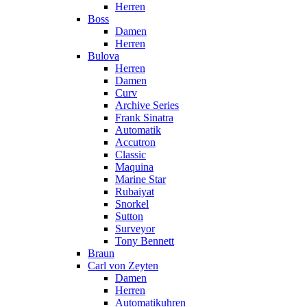
Herren
Boss
Damen
Herren
Bulova
Herren
Damen
Curv
Archive Series
Frank Sinatra
Automatik
Accutron
Classic
Maquina
Marine Star
Rubaiyat
Snorkel
Sutton
Surveyor
Tony Bennett
Braun
Carl von Zeyten
Damen
Herren
Automatikuhren