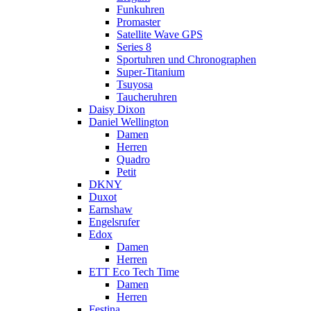
Funkuhren
Promaster
Satellite Wave GPS
Series 8
Sportuhren und Chronographen
Super-Titanium
Tsuyosa
Taucheruhren
Daisy Dixon
Daniel Wellington
Damen
Herren
Quadro
Petit
DKNY
Duxot
Earnshaw
Engelsrufer
Edox
Damen
Herren
ETT Eco Tech Time
Damen
Herren
Festina