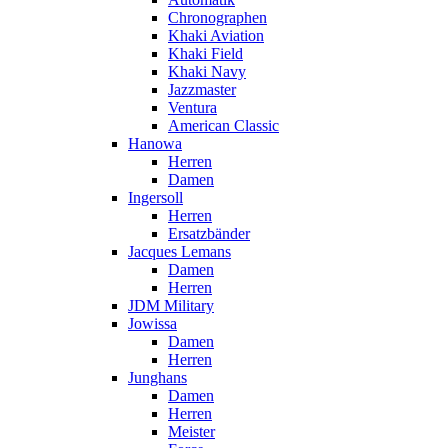
Chronographen
Khaki Aviation
Khaki Field
Khaki Navy
Jazzmaster
Ventura
American Classic
Hanowa
Herren
Damen
Ingersoll
Herren
Ersatzbänder
Jacques Lemans
Damen
Herren
JDM Military
Jowissa
Damen
Herren
Junghans
Damen
Herren
Meister