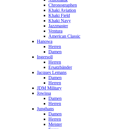
Chronographen
Khaki Aviation
Khaki Field
Khaki Navy
Jazzmaster
Ventura
American Classic
Hanowa
Herren
Damen
Ingersoll
Herren
Ersatzbänder
Jacques Lemans
Damen
Herren
JDM Military
Jowissa
Damen
Herren
Junghans
Damen
Herren
Meister