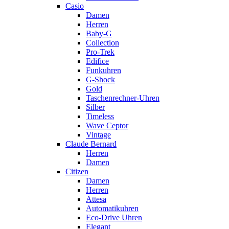
Casio
Damen
Herren
Baby-G
Collection
Pro-Trek
Edifice
Funkuhren
G-Shock
Gold
Taschenrechner-Uhren
Silber
Timeless
Wave Ceptor
Vintage
Claude Bernard
Herren
Damen
Citizen
Damen
Herren
Attesa
Automatikuhren
Eco-Drive Uhren
Elegant