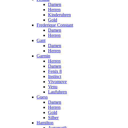
Damen
Herren
Kinderuhren
Gold
Frederique Constant
Damen
Herren
Gant
Damen
Herren
Garmin
Herren
Damen
Fenix 8
Instinct
Vivomove
Venu
Laufuhren
Guess
Damen
Herren
Gold
Silber
Hamilton
Automatik