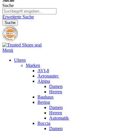
Suche
Suche
Erweiterte Suche
Suche
Menü
Uhren
Marken
AVI-8
Aeronautec
Alpina
Damen
Herren
Bauhaus
Bering
Damen
Herren
Automatik
Boccia
Damen