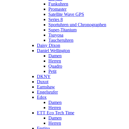
Funkuhren
Promaster
Satellite Wave GPS
Series 8
Sportuhren und Chronographen
Super-Titanium
Tsuyosa
Taucheruhren
Daisy Dixon
Daniel Wellington
Damen
Herren
Quadro
Petit
DKNY
Duxot
Earnshaw
Engelsrufer
Edox
Damen
Herren
ETT Eco Tech Time
Damen
Herren
Festina