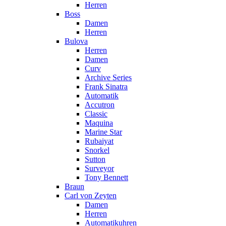
Herren
Boss
Damen
Herren
Bulova
Herren
Damen
Curv
Archive Series
Frank Sinatra
Automatik
Accutron
Classic
Maquina
Marine Star
Rubaiyat
Snorkel
Sutton
Surveyor
Tony Bennett
Braun
Carl von Zeyten
Damen
Herren
Automatikuhren