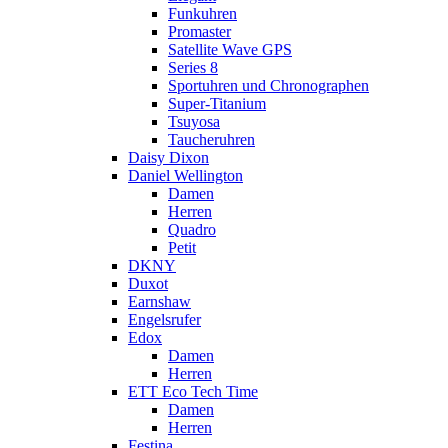
Funkuhren
Promaster
Satellite Wave GPS
Series 8
Sportuhren und Chronographen
Super-Titanium
Tsuyosa
Taucheruhren
Daisy Dixon
Daniel Wellington
Damen
Herren
Quadro
Petit
DKNY
Duxot
Earnshaw
Engelsrufer
Edox
Damen
Herren
ETT Eco Tech Time
Damen
Herren
Festina