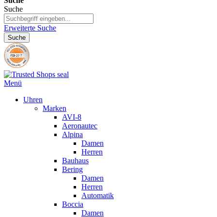
Suche
Suche
Erweiterte Suche
Suche
Menü
Uhren
Marken
AVI-8
Aeronautec
Alpina
Damen
Herren
Bauhaus
Bering
Damen
Herren
Automatik
Boccia
Damen