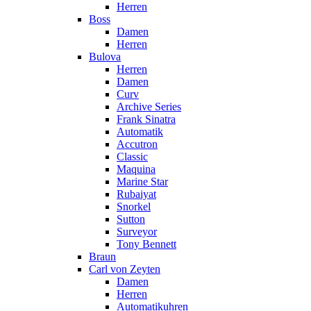
Herren
Boss
Damen
Herren
Bulova
Herren
Damen
Curv
Archive Series
Frank Sinatra
Automatik
Accutron
Classic
Maquina
Marine Star
Rubaiyat
Snorkel
Sutton
Surveyor
Tony Bennett
Braun
Carl von Zeyten
Damen
Herren
Automatikuhren