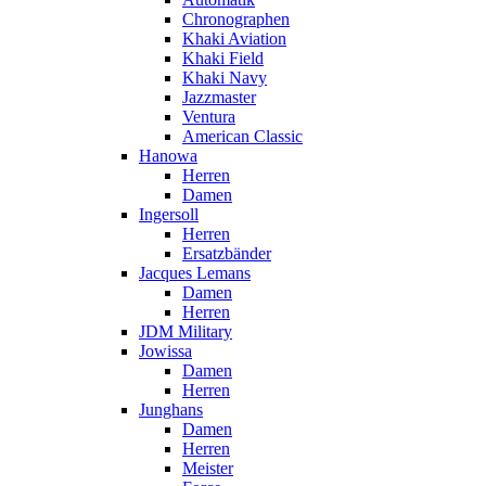
Chronographen
Khaki Aviation
Khaki Field
Khaki Navy
Jazzmaster
Ventura
American Classic
Hanowa
Herren
Damen
Ingersoll
Herren
Ersatzbänder
Jacques Lemans
Damen
Herren
JDM Military
Jowissa
Damen
Herren
Junghans
Damen
Herren
Meister