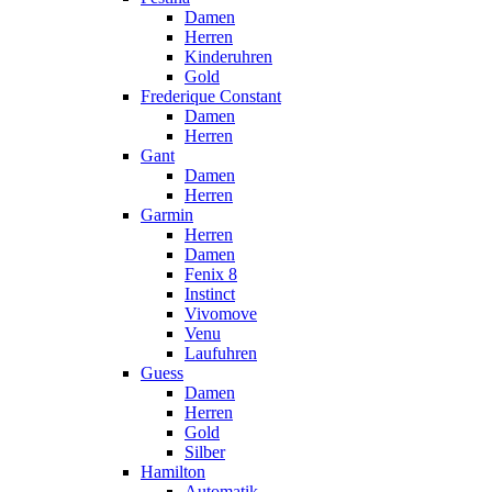
Damen
Herren
Kinderuhren
Gold
Frederique Constant
Damen
Herren
Gant
Damen
Herren
Garmin
Herren
Damen
Fenix 8
Instinct
Vivomove
Venu
Laufuhren
Guess
Damen
Herren
Gold
Silber
Hamilton
Automatik