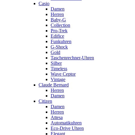
Casio
Damen
Herren
Baby-G
Collection
Pro-Trek
Edifice
Funkuhren
G-Shock
Gold
Taschenrechner-Uhren
Silber
Timeless
Wave Ceptor
Vintage
Claude Bernard
Herren
Damen
Citizen
Damen
Herren
Attesa
Automatikuhren
Eco-Drive Uhren
Elegant