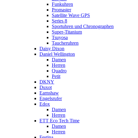
Funkuhren
Promaster
Satellite Wave GPS
Series 8
Sportuhren und Chronographen
Super-Titanium
Tsuyosa
Taucheruhren
Daisy Dixon
Daniel Wellington
Damen
Herren
Quadro
Petit
DKNY
Duxot
Earnshaw
Engelsrufer
Edox
Damen
Herren
ETT Eco Tech Time
Damen
Herren
Festina