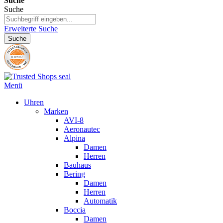
Suche
Suche
Erweiterte Suche
Suche
Menü
Uhren
Marken
AVI-8
Aeronautec
Alpina
Damen
Herren
Bauhaus
Bering
Damen
Herren
Automatik
Boccia
Damen