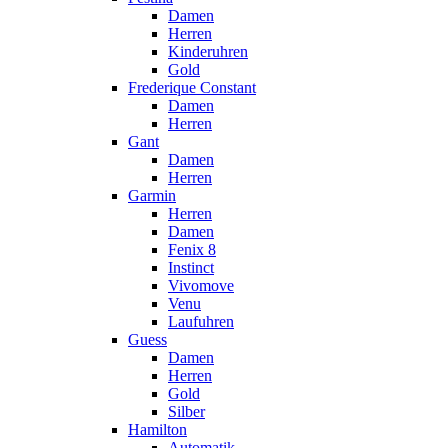
Damen
Herren
Kinderuhren
Gold
Frederique Constant
Damen
Herren
Gant
Damen
Herren
Garmin
Herren
Damen
Fenix 8
Instinct
Vivomove
Venu
Laufuhren
Guess
Damen
Herren
Gold
Silber
Hamilton
Automatik