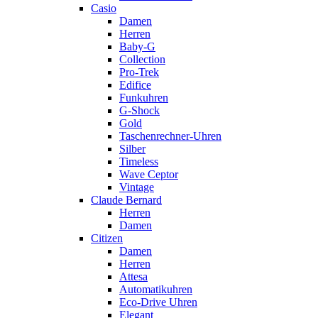
Casio
Damen
Herren
Baby-G
Collection
Pro-Trek
Edifice
Funkuhren
G-Shock
Gold
Taschenrechner-Uhren
Silber
Timeless
Wave Ceptor
Vintage
Claude Bernard
Herren
Damen
Citizen
Damen
Herren
Attesa
Automatikuhren
Eco-Drive Uhren
Elegant