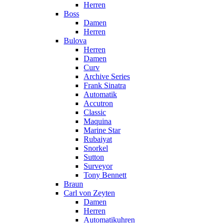
Herren
Boss
Damen
Herren
Bulova
Herren
Damen
Curv
Archive Series
Frank Sinatra
Automatik
Accutron
Classic
Maquina
Marine Star
Rubaiyat
Snorkel
Sutton
Surveyor
Tony Bennett
Braun
Carl von Zeyten
Damen
Herren
Automatikuhren