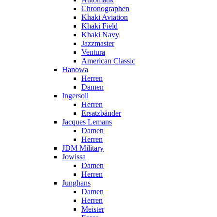
Chronographen
Khaki Aviation
Khaki Field
Khaki Navy
Jazzmaster
Ventura
American Classic
Hanowa
Herren
Damen
Ingersoll
Herren
Ersatzbänder
Jacques Lemans
Damen
Herren
JDM Military
Jowissa
Damen
Herren
Junghans
Damen
Herren
Meister