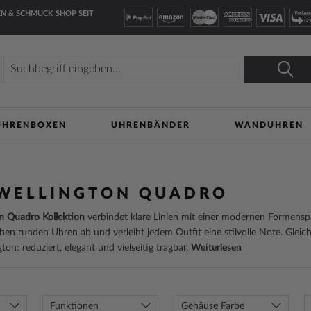
N & SCHMUCK SHOP SEIT
Suche
Suche
UHRENBOXEN
UHRENBÄNDER
WANDUHREN
 WELLINGTON QUADRO
n Quadro Kollektion
verbindet klare Linien mit einer modernen Formensp
hen runden Uhren ab und verleiht jedem Outfit eine stilvolle Note. Gleichz
ton: reduziert, elegant und vielseitig tragbar.
Weiterlesen
Funktionen
Gehäuse Farbe