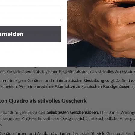
it
filigranen Mesh-Armbändern
oder
klassischen Lederarmbändern
ausges
hetik
. Die schlanken Gehäuse tragen zudem dazu bei, dass die Uhr dezen
st. Besonders beliebt sind
Varianten in Silber, Roségold oder Gold
. Diese
en Geschmack und vorhandenen Schmuck.
nmelden
es Design mit besonderem Charakter
eht seit Jahren für
puristische Uhren
, die sich durch ihre klare Gestaltu
onsequent fort.
Schlichte Zifferblätter, feine Zeiger und ausgewogene Pr
e Wert auf ein
aufgeräumtes Erscheinungsbild
legen, schätzen diese Ges
en sie sich sowohl als täglicher Begleiter als auch als stilvolles Accessoir
s rechteckigem Gehäuse und
minimalistischer Gestaltung
sorgt dafür, das
scheiden. Wer eine
moderne Alternative zu klassischen Rundgehäusen
su
ton Quadro als stilvolles Geschenk
rmbanduhr gehört zu den
beliebtesten Geschenkideen
. Die Daniel Wellin
 besondere Anlässe. Ihr zeitloses Design spricht unterschiedliche Altersg
.
Gehäusefarben und Armbandvarianten lässt sich für viele Geschmäcker d