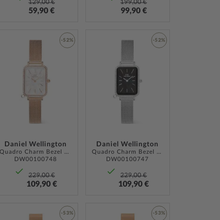
129,00 €
199,00 €
59,90 €
99,90 €
-52%
-52%
ZUR
ZUR
LISTE
WUNSCHLISTE
WUNSCHLISTE
ÜGEN
HINZUFÜGEN
HINZUFÜGEN
Daniel Wellington
Daniel Wellington
Quadro Charm Bezel 26mm
Quadro Charm Bezel 26mm
DW00100748
DW00100747
229,00 €
229,00 €
109,90 €
109,90 €
-53%
-53%