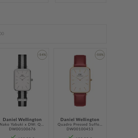
00
-54%
-50%
ZUR
ZUR
LISTE
WUNSCHLISTE
WUNSCHLISTE
ÜGEN
HINZUFÜGEN
HINZUFÜGEN
Daniel Wellington
Daniel Wellington
Nako Yabuki x DW: Quadro Charcoal 26mm 3ATM
Quadro Pressed Suffolk 36mm 3ATM
DW00100676
DW00100453