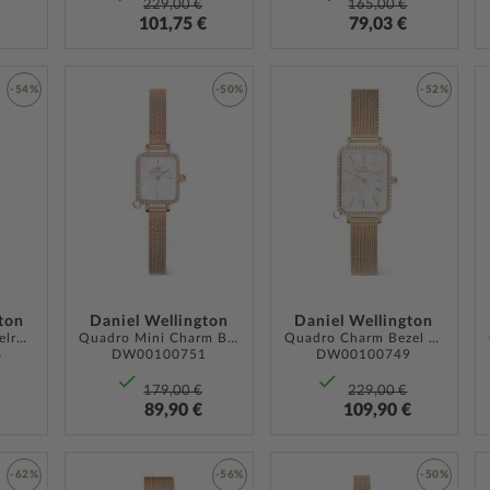
229,00 €
165,00 €
101,75 €
79,03 €
-54%
-50%
-52%
ZUR
ZUR
ZUR
WUNSCHLISTE
WUNSCHLISTE
WUNSCH
HINZUFÜGEN
HINZUFÜGEN
HINZUF
ton
Daniel Wellington
Daniel Wellington
Quadro Pressed Melrose 36mm
Quadro Mini Charm Bezel 18mm
Quadro Charm Bezel 26mm
6
DW00100751
DW00100749
179,00 €
229,00 €
89,90 €
109,90 €
-62%
-56%
-50%