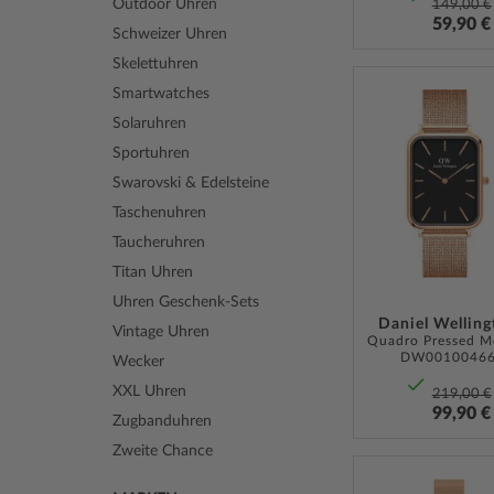
Outdoor Uhren
149,00 €
59,90 €
Schweizer Uhren
Skelettuhren
Smartwatches
Solaruhren
Sportuhren
Swarovski & Edelsteine
Taschenuhren
Taucheruhren
Titan Uhren
Uhren Geschenk-Sets
Daniel Welling
Vintage Uhren
DW0010046
Wecker
XXL Uhren
219,00 €
99,90 €
Zugbanduhren
Zweite Chance