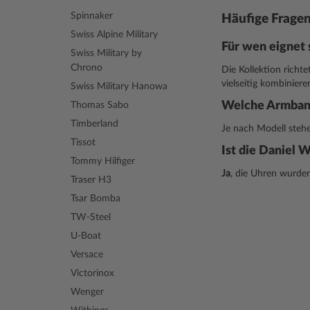
Spinnaker
Häufige Fragen
Swiss Alpine Military
Für wen eignet 
Swiss Military by
Chrono
Die Kollektion richte
vielseitig kombiniere
Swiss Military Hanowa
Welche Armband
Thomas Sabo
Timberland
Je nach Modell ste
Tissot
Ist die Daniel 
Tommy Hilfiger
Ja
, die Uhren wurden 
Traser H3
Tsar Bomba
TW-Steel
U-Boat
Versace
Victorinox
Wenger