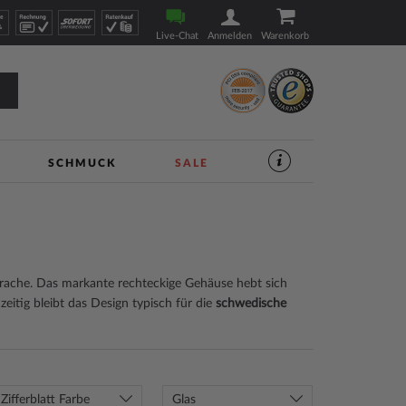
Live-Chat
Anmelden
Warenkorb
SCHMUCK
SALE
SERVICES
IM
UHREN-
SHOP
|
TIMESHOP24
rache. Das markante rechteckige Gehäuse hebt sich
eitig bleibt das Design typisch für die
schwedische
Zifferblatt Farbe
Glas