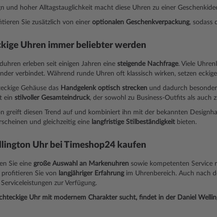
n und hoher Alltagstauglichkeit macht diese Uhren zu einer Geschenkidee
itieren Sie zusätzlich von einer
optionalen Geschenkverpackung
, sodass 
kige Uhren immer beliebter werden
uhren erleben seit einigen Jahren eine
steigende Nachfrage
. Viele Uhre
nder verbindet. Während runde Uhren oft klassisch wirken, setzen eckig
eckige Gehäuse das
Handgelenk optisch strecken
und dadurch besonders
t ein
stilvoller Gesamteindruck
, der sowohl zu Business-Outfits als auch zu
n greift diesen Trend auf und kombiniert ihn mit der bekannten Designha
scheinen und gleichzeitig eine
langfristige Stilbeständigkeit
bieten.
llington Uhr bei Timeshop24 kaufen
en Sie eine
große Auswahl an Markenuhren
sowie kompetenten Service 
profitieren Sie von
langjähriger Erfahrung
im Uhrenbereich. Auch nach d
Serviceleistungen zur Verfügung.
chteckige Uhr mit modernem Charakter sucht, findet in der Daniel Wellingt