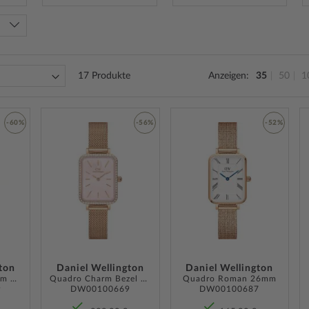
17
Produkte
Anzeigen
35
50
1
-60%
-56%
-52%
ZUR
ZUR
ZUR
WUNSCHLISTE
WUNSCHLISTE
WUNSCH
HINZUFÜGEN
HINZUFÜGEN
HINZUF
ton
Daniel Wellington
Daniel Wellington
Quadro Coral 26mm 3ATM
Quadro Charm Bezel 26mm
Quadro Roman 26mm
9
DW00100669
DW00100687