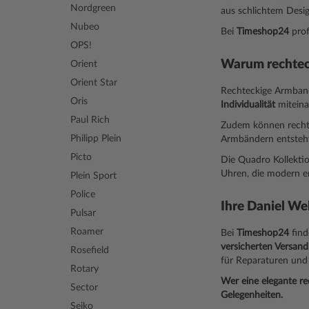
Nordgreen
aus schlichtem Desig
Nubeo
Bei
Timeshop24
prof
OPS!
Warum rechtec
Orient
Orient Star
Rechteckige Armband
Oris
Individualität
miteina
Paul Rich
Zudem können recht
Philipp Plein
Armbändern entsteh
Picto
Die Quadro Kollektio
Uhren, die modern er
Plein Sport
Police
Ihre Daniel We
Pulsar
Roamer
Bei
Timeshop24
find
versicherten Versand
Rosefield
für Reparaturen und 
Rotary
Wer eine elegante re
Sector
Gelegenheiten.
Seiko