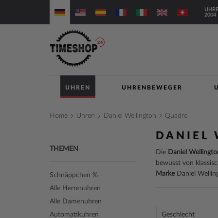
Direkt
UHRE
zum
2004
Inhalt
UHREN
UHRENBEWEGER
Home
Uhren
Daniel Wellington
Quadro
DANIEL
THEMEN
Die
Daniel Wellingto
bewusst von klassisc
Marke
Daniel Welling
Schnäppchen %
Alle Herrenuhren
Alle Damenuhren
Automatikuhren
Geschlecht