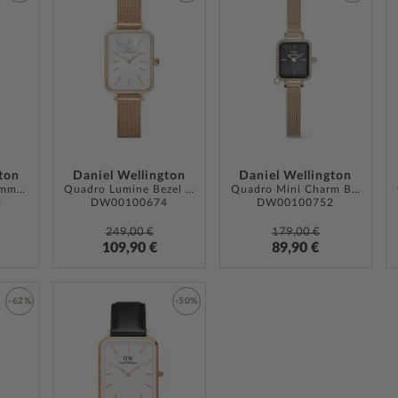
ZUR
ZUR
ZUR
WUNSCHLISTE
WUNSCHLISTE
WUNSCH
HINZUFÜGEN
HINZUFÜGEN
HINZUF
ton
Daniel Wellington
Daniel Wellington
Quadro Studio 22mm 3ATM
Quadro Lumine Bezel Melrose 26mm 3ATM
Quadro Mini Charm Bezel 18mm
8
DW00100674
DW00100752
249,00 €
179,00 €
109,90 €
89,90 €
-62%
-50%
ZUR
ZUR
WUNSCHLISTE
WUNSCHLISTE
HINZUFÜGEN
HINZUFÜGEN