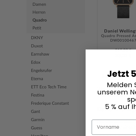
Damen
Herren
Quadro
Petit
Daniel Welling
DKNY
DW0010046
Duxot
219,00 €
Earnshaw
83,22 €
Edox
Jetzt 
Engelsrufer
Eterna
Melden S
ETT Eco Tech Time
Wer eine Uhr sucht, 
unserem Ne
beim Stadtbummel ode
Festina
sp
Frederique Constant
5 % auf I
Daniel Welling
Gant
Garmin
Das charakteristisch
Vorname
und sorgt für einen
Guess