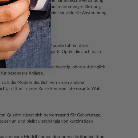
tattet. Dadurch entsteht eine harmonische Verbindung
t am Handgelenk sitzt und auch unter enger Kleidung
 Farboptionen ermöglichen eine individuelle Abstimmung
ng auszeichnen. Die Quadro Modelle führen diese
oportionen
schaffen eine elegante Optik, die auch nach
taltung. Die Uhren wirken hochwertig, ohne aufdringlich
e für besondere Anlässe.
s sich die Modelle deutlich von vielen anderen
cht, trifft mit dieser Kollektion eine interessante Wahl.
gton Quadro eignet sich hervorragend für Geburtstage,
ruppen an und bleibt unabhängig von kurzfristigen
as passende Modell finden. Besonders die Kombination