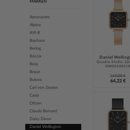
MARKEN
Aeronautec
Alpina
AVI-8
Bauhaus
Bering
Boccia
Daniel Welling
Boss
DW0010051
Braun
169,00 €
Bulova
64,22 €
Carl von Zeyten
Casio
Citizen
Claude Bernard
Daisy Dixon
Daniel Wellington