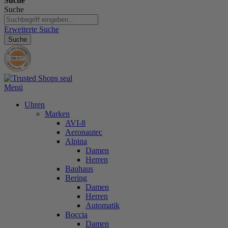
Suche
Suche
Erweiterte Suche
Suche
Menü
Uhren
Marken
AVI-8
Aeronautec
Alpina
Damen
Herren
Bauhaus
Bering
Damen
Herren
Automatik
Boccia
Damen