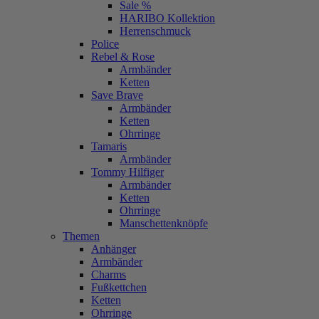
Sale %
HARIBO Kollektion
Herrenschmuck
Police
Rebel & Rose
Armbänder
Ketten
Save Brave
Armbänder
Ketten
Ohrringe
Tamaris
Armbänder
Tommy Hilfiger
Armbänder
Ketten
Ohrringe
Manschettenknöpfe
Themen
Anhänger
Armbänder
Charms
Fußkettchen
Ketten
Ohrringe