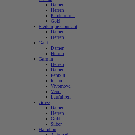
Damen
Herren
Kinderuhren
Gold
Frederique Constant
Damen
Herren
Gant
Damen
Herren
Garmin
Herren
Damen
Fenix 8
Instinct
Vivomove
Venu
Laufuhren
Guess
Damen
Herren
Gold
Silber
Hamilton
Automatik