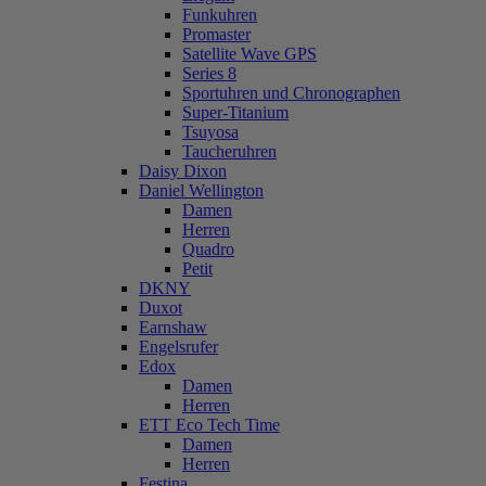
Funkuhren
Promaster
Satellite Wave GPS
Series 8
Sportuhren und Chronographen
Super-Titanium
Tsuyosa
Taucheruhren
Daisy Dixon
Daniel Wellington
Damen
Herren
Quadro
Petit
DKNY
Duxot
Earnshaw
Engelsrufer
Edox
Damen
Herren
ETT Eco Tech Time
Damen
Herren
Festina