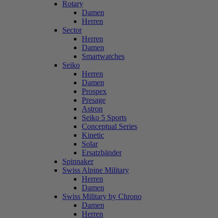
Rotary
Damen
Herren
Sector
Herren
Damen
Smartwatches
Seiko
Herren
Damen
Prospex
Presage
Astron
Seiko 5 Sports
Conceptual Series
Kinetic
Solar
Ersatzbänder
Spinnaker
Swiss Alpine Military
Herren
Damen
Swiss Military by Chrono
Damen
Herren