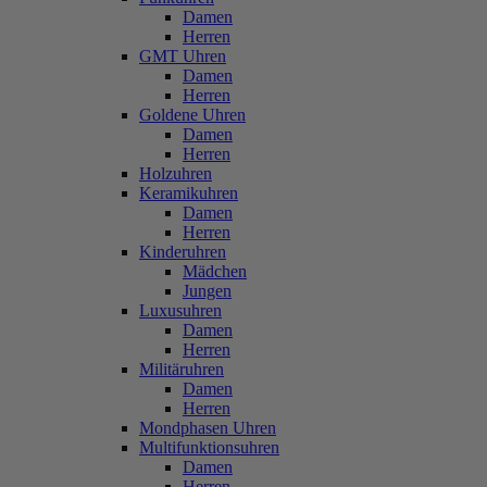
Damen
Herren
GMT Uhren
Damen
Herren
Goldene Uhren
Damen
Herren
Holzuhren
Keramikuhren
Damen
Herren
Kinderuhren
Mädchen
Jungen
Luxusuhren
Damen
Herren
Militäruhren
Damen
Herren
Mondphasen Uhren
Multifunktionsuhren
Damen
Herren