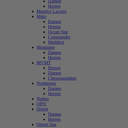
Damen
Herren
Maurice Lacroix
Mido
Damen
Herren
Ocean Star
Commander
Multifort
Mondaine
Damen
Herren
MVMT
Herren
Damen
Chronographen
Nordgreen
Damen
Herren
Nubeo
OPS!
Orient
Damen
Herren
Orient Star