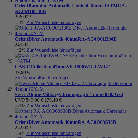
Orient
Bambino Automatik Limited 38mm 3ATM
RA-
AC0M10L30B
206,00 €
-33%
Zur Wunschliste hinzufügen
Orient
Diver Automatik 40mm
RA-AC0Q01B30B
249,00 €
-42%
Zur Wunschliste hinzufügen
CASIO
Collection 47mm
AE-1500WH-1AVEF
39,90 €
Zur Wunschliste hinzufügen
Swiss Alpine Military
Chronograph 45mm
7078.9532
UVP
549,00 €
170,10 €
-69%
Zur Wunschliste hinzufügen
Orient
Diver Automatik 40mm
RA-AC0Q03S30B
282,00 €
-39%
Zur Wunschliste hinzufügen