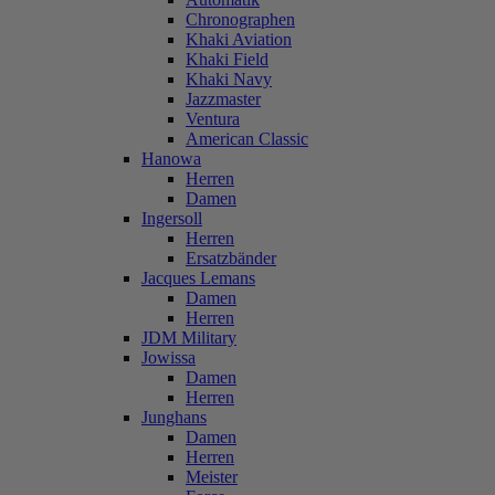
Chronographen
Khaki Aviation
Khaki Field
Khaki Navy
Jazzmaster
Ventura
American Classic
Hanowa
Herren
Damen
Ingersoll
Herren
Ersatzbänder
Jacques Lemans
Damen
Herren
JDM Military
Jowissa
Damen
Herren
Junghans
Damen
Herren
Meister