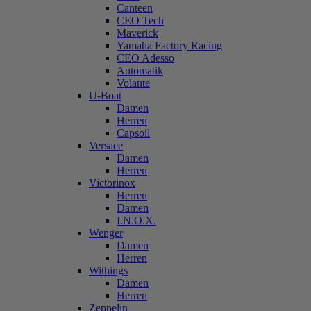
Canteen
CEO Tech
Maverick
Yamaha Factory Racing
CEO Adesso
Automatik
Volante
U-Boat
Damen
Herren
Capsoil
Versace
Damen
Herren
Victorinox
Herren
Damen
I.N.O.X.
Wenger
Damen
Herren
Withings
Damen
Herren
Zeppelin