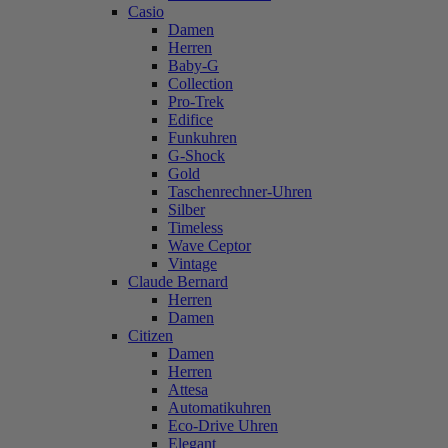
Casio
Damen
Herren
Baby-G
Collection
Pro-Trek
Edifice
Funkuhren
G-Shock
Gold
Taschenrechner-Uhren
Silber
Timeless
Wave Ceptor
Vintage
Claude Bernard
Herren
Damen
Citizen
Damen
Herren
Attesa
Automatikuhren
Eco-Drive Uhren
Elegant