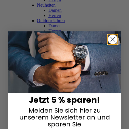
Neuheiten
Damen
Herren
Outdoor Uhren
Damen
Herren
Schweizer Uhren
Damen
Herren
Skelettuhren
Damen
Herren
Smartwatches
Damen
Herren
Solaruhren
Herren
Damen
Jetzt 5 % sparen!
Sportuhren
Damen
Melden Sie sich hier zu
Herren
Swarovski & Edelsteine
unserem Newsletter an und
Damen
sparen Sie
Herren