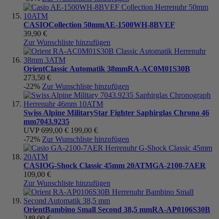
CASIO
Collection 50mm
AE-1500WH-8BVEF
39,90 €
Zur Wunschliste hinzufügen
Orient
Classic Automatik 38mm
RA-AC0M01S30B
273,50 €
-22%
Zur Wunschliste hinzufügen
Swiss Alpine Military
Star Fighter Saphirglas Chrono 46
mm
7043.9235
UVP
699,00 €
199,00 €
-72%
Zur Wunschliste hinzufügen
CASIO
G-Shock Classic 45mm 20ATM
GA-2100-7AER
109,00 €
Zur Wunschliste hinzufügen
Orient
Bambino Small Second 38,5 mm
RA-AP0106S30B
249,00 €