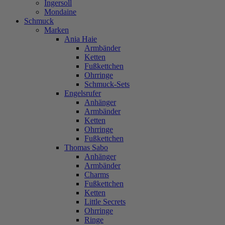
Ingersoll
Mondaine
Schmuck
Marken
Ania Haie
Armbänder
Ketten
Fußkettchen
Ohrringe
Schmuck-Sets
Engelsrufer
Anhänger
Armbänder
Ketten
Ohrringe
Fußkettchen
Thomas Sabo
Anhänger
Armbänder
Charms
Fußkettchen
Ketten
Little Secrets
Ohrringe
Ringe