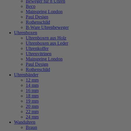
Beweger für 8 Uhren
Beco
Mainspring London
Paul Design
Rothenschild
B-Ware Uhrenbeweger
Uhrenboxen
Uhrenboxen aus Holz
Uhrenboxen aus Leder
Uhrenkoffer
Uhrenvitrinen
Mainspring London
Paul Design
Rothenschild
Uhrenbänder
12 mm
14 mm
16 mm
18 mm
19 mm
20 mm
22 mm
24 mm
Wanduhren
Braun