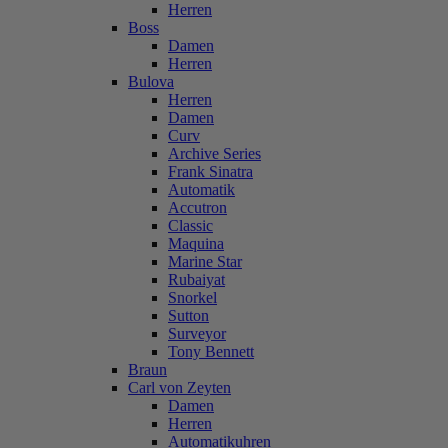
Herren
Boss
Damen
Herren
Bulova
Herren
Damen
Curv
Archive Series
Frank Sinatra
Automatik
Accutron
Classic
Maquina
Marine Star
Rubaiyat
Snorkel
Sutton
Surveyor
Tony Bennett
Braun
Carl von Zeyten
Damen
Herren
Automatikuhren