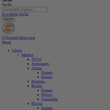
Suche
Suche
Erweiterte Suche
Suche
Menü
Uhren
Marken
AVI-8
Aeronautec
Alpina
Damen
Herren
Bauhaus
Bering
Damen
Herren
Automatik
Boccia
Damen