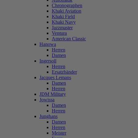
Chronographen
Khaki Aviation
Khaki Field
Khaki Navy
Jazzmaster
Ventura
American Classic
Hanowa
Herren
Damen
Ingersoll
Herren
Ersatzbänder
Jacques Lemans
Damen
Herren
JDM Military
Jowissa
Damen
Herren
Junghans
Damen
Herren
Meister