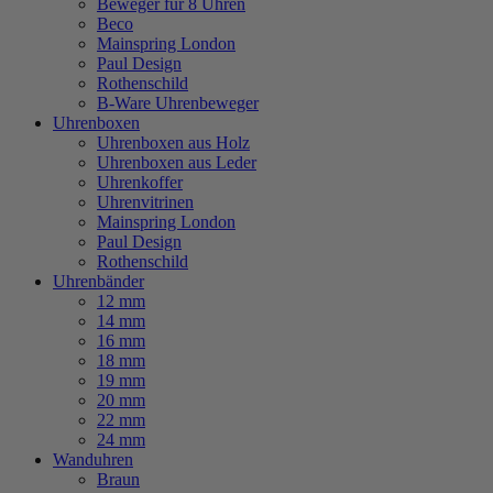
Beweger für 8 Uhren
Beco
Mainspring London
Paul Design
Rothenschild
B-Ware Uhrenbeweger
Uhrenboxen
Uhrenboxen aus Holz
Uhrenboxen aus Leder
Uhrenkoffer
Uhrenvitrinen
Mainspring London
Paul Design
Rothenschild
Uhrenbänder
12 mm
14 mm
16 mm
18 mm
19 mm
20 mm
22 mm
24 mm
Wanduhren
Braun