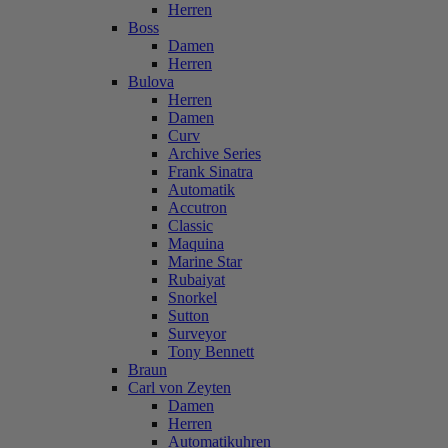
Herren
Boss
Damen
Herren
Bulova
Herren
Damen
Curv
Archive Series
Frank Sinatra
Automatik
Accutron
Classic
Maquina
Marine Star
Rubaiyat
Snorkel
Sutton
Surveyor
Tony Bennett
Braun
Carl von Zeyten
Damen
Herren
Automatikuhren