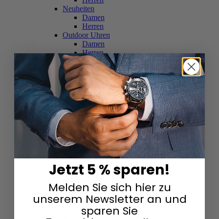
Neuheiten
Damen
Herren
Outdoor Uhren
Damen
Herren
Schweizer Uhren
Damen
Herren
Skelettuhren
Damen
Herren
Smartwatches
Damen
Herren
Solaruhren
Herren
Damen
Jetzt 5 % sparen!
Sportuhren
Damen
Melden Sie sich hier zu
Herren
Swarovski & Edelsteine
unserem Newsletter an und
Damen
sparen Sie
Herren