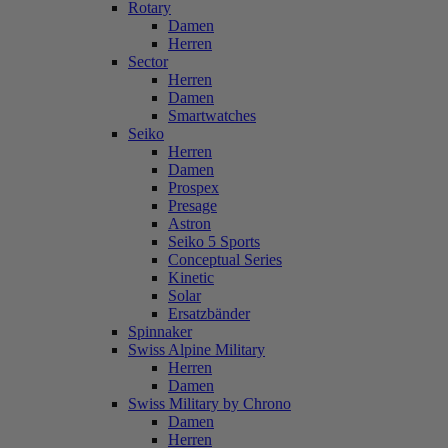
Rotary
Damen
Herren
Sector
Herren
Damen
Smartwatches
Seiko
Herren
Damen
Prospex
Presage
Astron
Seiko 5 Sports
Conceptual Series
Kinetic
Solar
Ersatzbänder
Spinnaker
Swiss Alpine Military
Herren
Damen
Swiss Military by Chrono
Damen
Herren