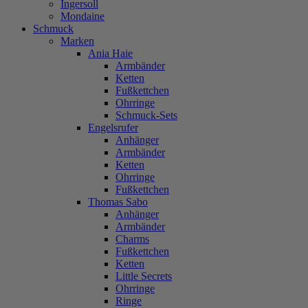
Ingersoll
Mondaine
Schmuck
Marken
Ania Haie
Armbänder
Ketten
Fußkettchen
Ohrringe
Schmuck-Sets
Engelsrufer
Anhänger
Armbänder
Ketten
Ohrringe
Fußkettchen
Thomas Sabo
Anhänger
Armbänder
Charms
Fußkettchen
Ketten
Little Secrets
Ohrringe
Ringe