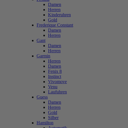
Damen
Herren
Kinderuhren
Gold
Frederique Constant
Damen
Herren
Gant
Damen
Herren
Garmin
Herren
Damen
Fenix 8
Instinct
Vivomove
Venu
Laufuhren
Guess
Damen
Herren
Gold
Silber
Hamilton
Automatik