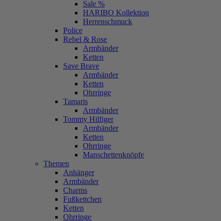
Sale %
HARIBO Kollektion
Herrenschmuck
Police
Rebel & Rose
Armbänder
Ketten
Save Brave
Armbänder
Ketten
Ohrringe
Tamaris
Armbänder
Tommy Hilfiger
Armbänder
Ketten
Ohrringe
Manschettenknöpfe
Themen
Anhänger
Armbänder
Charms
Fußkettchen
Ketten
Ohrringe