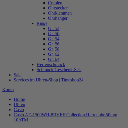
Creolen
Ohrstecker
Ohrklemmen
Ohrhänger
Ringe
Gr. 52
Gr. 50
Gr. 54
Gr. 56
Gr. 58
Gr. 62
Gr. 64
Herrenschmuck
Schmuck Geschenk-Sets
Sale
Services im Uhren-Shop | Timeshop24
Konto
Home
Uhren
Casio
Casio AE-1500WH-8BVEF Collection Herrenuhr 50mm
10ATM