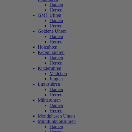
Damen
Herren
GMT Uhren
Damen
Herren
Goldene Uhren
Damen
Herren
Holzuhren
Keramikuhren
Damen
Herren
Kinderuhren
Mädchen
Jungen
Luxusuhren
Damen
Herren
Militäruhren
Damen
Herren
Mondphasen Uhren
Multifunktionsuhren
Damen
Herren