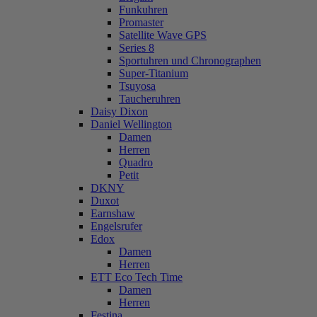
Funkuhren
Promaster
Satellite Wave GPS
Series 8
Sportuhren und Chronographen
Super-Titanium
Tsuyosa
Taucheruhren
Daisy Dixon
Daniel Wellington
Damen
Herren
Quadro
Petit
DKNY
Duxot
Earnshaw
Engelsrufer
Edox
Damen
Herren
ETT Eco Tech Time
Damen
Herren
Festina