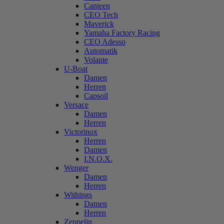
Canteen
CEO Tech
Maverick
Yamaha Factory Racing
CEO Adesso
Automatik
Volante
U-Boat
Damen
Herren
Capsoil
Versace
Damen
Herren
Victorinox
Herren
Damen
I.N.O.X.
Wenger
Damen
Herren
Withings
Damen
Herren
Zeppelin