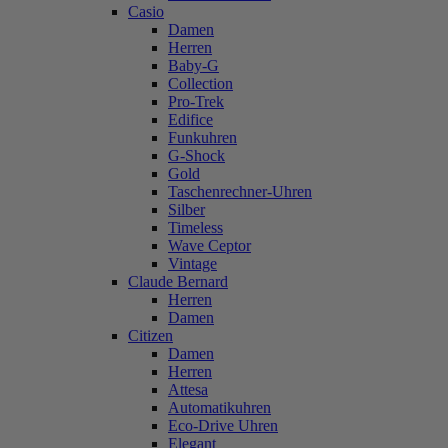
Casio
Damen
Herren
Baby-G
Collection
Pro-Trek
Edifice
Funkuhren
G-Shock
Gold
Taschenrechner-Uhren
Silber
Timeless
Wave Ceptor
Vintage
Claude Bernard
Herren
Damen
Citizen
Damen
Herren
Attesa
Automatikuhren
Eco-Drive Uhren
Elegant