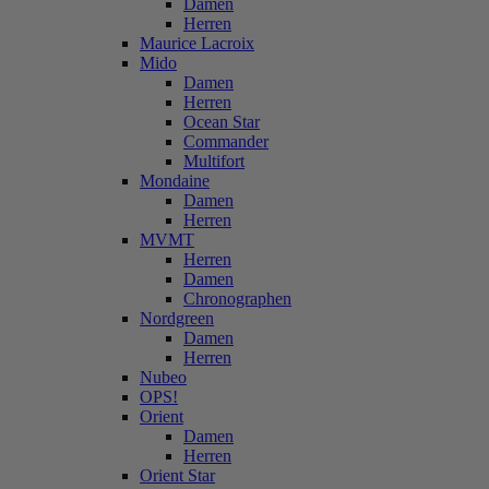
Damen
Herren
Maurice Lacroix
Mido
Damen
Herren
Ocean Star
Commander
Multifort
Mondaine
Damen
Herren
MVMT
Herren
Damen
Chronographen
Nordgreen
Damen
Herren
Nubeo
OPS!
Orient
Damen
Herren
Orient Star