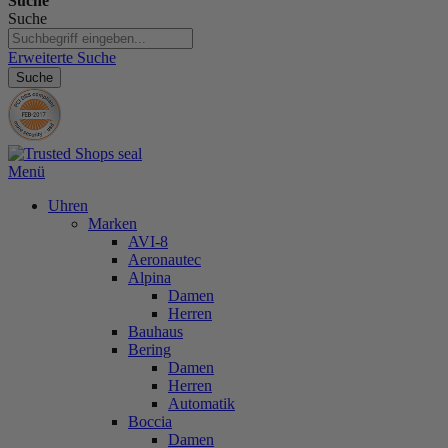
Suche
Suche
Erweiterte Suche
Suche
Menü
Uhren
Marken
AVI-8
Aeronautec
Alpina
Damen
Herren
Bauhaus
Bering
Damen
Herren
Automatik
Boccia
Damen