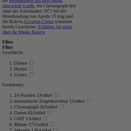
die
Bedingungen auf dem Mond
entwickelt wurde
, ein Chronograph den
einer der Astronauten 1971 bei der
Mondlandung von Apollo 15 trug und
die Bulova
Accutron Uhren
schrieben
bereits Geschichte.
Erfahren Sie mehr
über die Marke Bulova
Filter
Filter
Geschlecht
Damen
Herren
Unisex
Funktionen
24-Stunden
3
Artikel
automatische Zeigerkorrektur
1
Artikel
Chronograph
30
Artikel
Datum
82
Artikel
GMT
1
Artikel
Minute
175
Artikel
Sekunde
136
Artikel