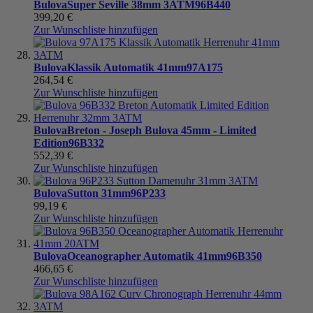
Bulova
Super Seville 38mm 3ATM
96B440
399,20 €
Zur Wunschliste hinzufügen
Bulova
Klassik Automatik 41mm
97A175
264,54 €
Zur Wunschliste hinzufügen
Bulova
Breton - Joseph Bulova 45mm - Limited
Edition
96B332
552,39 €
Zur Wunschliste hinzufügen
Bulova
Sutton 31mm
96P233
99,19 €
Zur Wunschliste hinzufügen
Bulova
Oceanographer Automatik 41mm
96B350
466,65 €
Zur Wunschliste hinzufügen