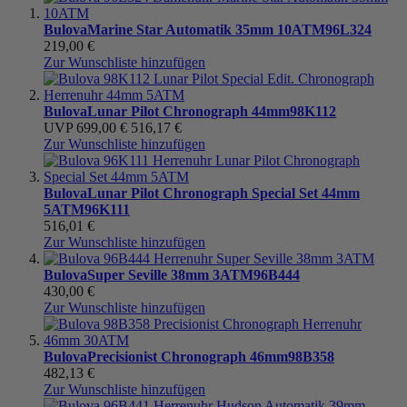
Bulova
Marine Star Automatik 35mm 10ATM
96L324
219,00 €
Zur Wunschliste hinzufügen
Bulova
Lunar Pilot Chronograph 44mm
98K112
UVP
699,00 €
516,17 €
Zur Wunschliste hinzufügen
Bulova
Lunar Pilot Chronograph Special Set 44mm
5ATM
96K111
516,01 €
Zur Wunschliste hinzufügen
Bulova
Super Seville 38mm 3ATM
96B444
430,00 €
Zur Wunschliste hinzufügen
Bulova
Precisionist Chronograph 46mm
98B358
482,13 €
Zur Wunschliste hinzufügen