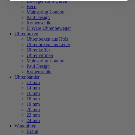
Beweger für 8 Uhren
Beco
Mainspring London
Paul Design
Rothenschild
B-Ware Uhrenbeweger
Uhrenboxen
Uhrenboxen aus Holz
Uhrenboxen aus Leder
Uhrenkoffer
Uhrenvitrinen
Mainspring London
Paul Design
Rothenschild
Uhrenbänder
12 mm
14 mm
16 mm
18 mm
19 mm
20 mm
22 mm
24 mm
Wanduhren
Braun