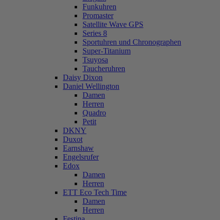
Funkuhren
Promaster
Satellite Wave GPS
Series 8
Sportuhren und Chronographen
Super-Titanium
Tsuyosa
Taucheruhren
Daisy Dixon
Daniel Wellington
Damen
Herren
Quadro
Petit
DKNY
Duxot
Earnshaw
Engelsrufer
Edox
Damen
Herren
ETT Eco Tech Time
Damen
Herren
Festina