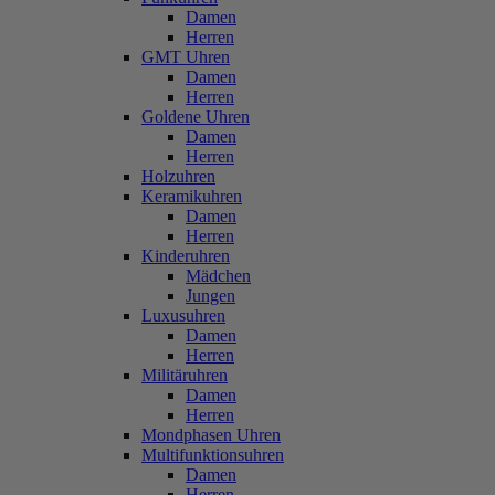
Damen
Herren
GMT Uhren
Damen
Herren
Goldene Uhren
Damen
Herren
Holzuhren
Keramikuhren
Damen
Herren
Kinderuhren
Mädchen
Jungen
Luxusuhren
Damen
Herren
Militäruhren
Damen
Herren
Mondphasen Uhren
Multifunktionsuhren
Damen
Herren