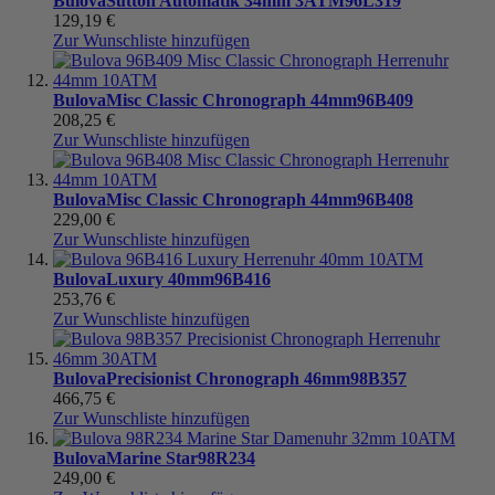
Bulova
Sutton Automatik 34mm 3ATM
96L319
129,19 €
Zur Wunschliste hinzufügen
Bulova
Misc Classic Chronograph 44mm
96B409
208,25 €
Zur Wunschliste hinzufügen
Bulova
Misc Classic Chronograph 44mm
96B408
229,00 €
Zur Wunschliste hinzufügen
Bulova
Luxury 40mm
96B416
253,76 €
Zur Wunschliste hinzufügen
Bulova
Precisionist Chronograph 46mm
98B357
466,75 €
Zur Wunschliste hinzufügen
Bulova
Marine Star
98R234
249,00 €