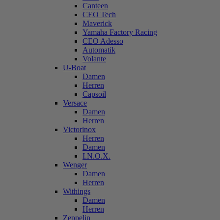
Canteen
CEO Tech
Maverick
Yamaha Factory Racing
CEO Adesso
Automatik
Volante
U-Boat
Damen
Herren
Capsoil
Versace
Damen
Herren
Victorinox
Herren
Damen
I.N.O.X.
Wenger
Damen
Herren
Withings
Damen
Herren
Zeppelin