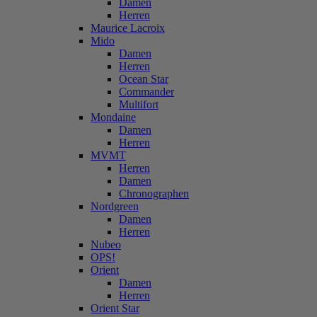
Damen
Herren
Maurice Lacroix
Mido
Damen
Herren
Ocean Star
Commander
Multifort
Mondaine
Damen
Herren
MVMT
Herren
Damen
Chronographen
Nordgreen
Damen
Herren
Nubeo
OPS!
Orient
Damen
Herren
Orient Star