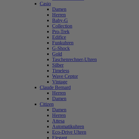
Casio
Damen
Herren
Baby-G
Collection
Pro-Trek
Edifice
Funkuhren
G-Shock
Gold
Taschenrechner-Uhren
Silber
Timeless
Wave Ceptor
Vintage
Claude Bernard
Herren
Damen
Citizen
Damen
Herren
Attesa
Automatikuhren
Eco-Drive Uhren
Elegant