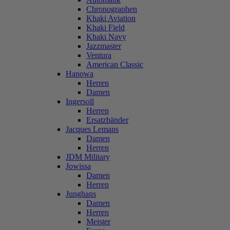
Chronographen
Khaki Aviation
Khaki Field
Khaki Navy
Jazzmaster
Ventura
American Classic
Hanowa
Herren
Damen
Ingersoll
Herren
Ersatzbänder
Jacques Lemans
Damen
Herren
JDM Military
Jowissa
Damen
Herren
Junghans
Damen
Herren
Meister