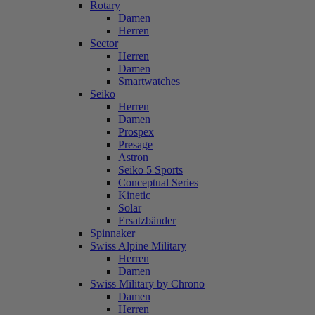
Rotary
Damen
Herren
Sector
Herren
Damen
Smartwatches
Seiko
Herren
Damen
Prospex
Presage
Astron
Seiko 5 Sports
Conceptual Series
Kinetic
Solar
Ersatzbänder
Spinnaker
Swiss Alpine Military
Herren
Damen
Swiss Military by Chrono
Damen
Herren