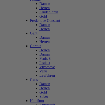
Damen
Herren
Kinderuhren
Gold
Frederique Constant
Damen
Herren
Gant
Damen
Herren
Garmin
Herren
Damen
Fenix 8
Instinct
Vivomove
Venu
Laufuhren
Guess
Damen
Herren
Gold
Silber
Hamilton
Automatik