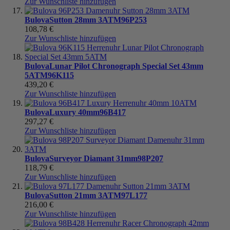
Zur Wunschliste hinzufügen
Bulova
Sutton 28mm 3ATM
96P253
108,78 €
Zur Wunschliste hinzufügen
Bulova
Lunar Pilot Chronograph Special Set 43mm
5ATM
96K115
439,20 €
Zur Wunschliste hinzufügen
Bulova
Luxury 40mm
96B417
297,27 €
Zur Wunschliste hinzufügen
Bulova
Surveyor Diamant 31mm
98P207
118,79 €
Zur Wunschliste hinzufügen
Bulova
Sutton 21mm 3ATM
97L177
216,00 €
Zur Wunschliste hinzufügen