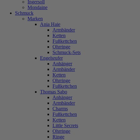
Ingersoll
Mondaine
Schmuck
Marken
Ania Haie
Armbänder
Ketten
Fußkettchen
Ohrringe
Schmuck-Sets
Engelsrufer
Anhänger
Armbänder
Ketten
Ohrringe
Fußkettchen
Thomas Sabo
Anhänger
Armbänder
Charms
Fußkettchen
Ketten
Little Secrets
Ohrringe
Ringe