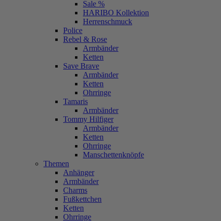
Sale %
HARIBO Kollektion
Herrenschmuck
Police
Rebel & Rose
Armbänder
Ketten
Save Brave
Armbänder
Ketten
Ohrringe
Tamaris
Armbänder
Tommy Hilfiger
Armbänder
Ketten
Ohrringe
Manschettenknöpfe
Themen
Anhänger
Armbänder
Charms
Fußkettchen
Ketten
Ohrringe