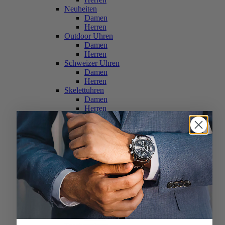
Neuheiten
Damen
Herren
Outdoor Uhren
Damen
Herren
Schweizer Uhren
Damen
Herren
Skelettuhren
Damen
Herren
Smartwatches
Damen
Herren
Solaruhren
Herren
Damen
Sportuhren
Damen
Herren
Swarovski & Edelsteine
Damen
Herren