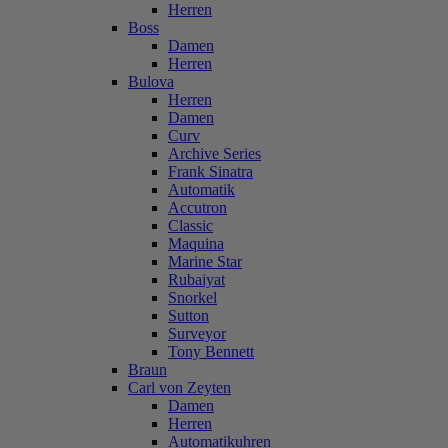
Herren
Boss
Damen
Herren
Bulova
Herren
Damen
Curv
Archive Series
Frank Sinatra
Automatik
Accutron
Classic
Maquina
Marine Star
Rubaiyat
Snorkel
Sutton
Surveyor
Tony Bennett
Braun
Carl von Zeyten
Damen
Herren
Automatikuhren