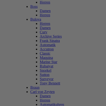
Herren
Boss
Damen
Herren
Bulova
Herren
Damen
Curv
Archive Series
Frank Sinatra
Automatik
Accutron
Classic
Maquina
Marine Star
Rubaiyat
Snorkel
Sutton
Surveyor
Tony Bennett
Braun
Carl von Zeyten
Damen
Herren
Automatikuhren