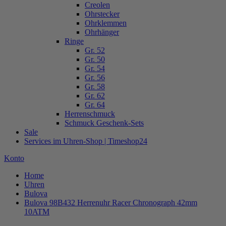
Creolen
Ohrstecker
Ohrklemmen
Ohrhänger
Ringe
Gr. 52
Gr. 50
Gr. 54
Gr. 56
Gr. 58
Gr. 62
Gr. 64
Herrenschmuck
Schmuck Geschenk-Sets
Sale
Services im Uhren-Shop | Timeshop24
Konto
Home
Uhren
Bulova
Bulova 98B432 Herrenuhr Racer Chronograph 42mm
10ATM