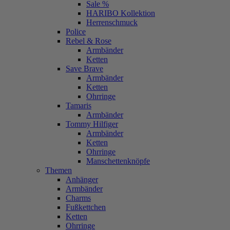
Sale %
HARIBO Kollektion
Herrenschmuck
Police
Rebel & Rose
Armbänder
Ketten
Save Brave
Armbänder
Ketten
Ohrringe
Tamaris
Armbänder
Tommy Hilfiger
Armbänder
Ketten
Ohrringe
Manschettenknöpfe
Themen
Anhänger
Armbänder
Charms
Fußkettchen
Ketten
Ohrringe