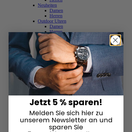
Neuheiten
Damen
Herren
Outdoor Uhren
Damen
Herren
Schweizer Uhren
Damen
Herren
Skelettuhren
Damen
Herren
Smartwatches
Damen
Herren
Solaruhren
Herren
Damen
Jetzt 5 % sparen!
Sportuhren
Damen
Melden Sie sich hier zu
Herren
Swarovski & Edelsteine
unserem Newsletter an und
Damen
sparen Sie
Herren