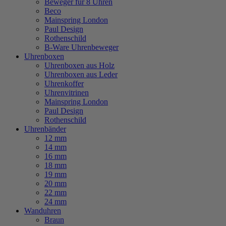
Beweger für 8 Uhren
Beco
Mainspring London
Paul Design
Rothenschild
B-Ware Uhrenbeweger
Uhrenboxen
Uhrenboxen aus Holz
Uhrenboxen aus Leder
Uhrenkoffer
Uhrenvitrinen
Mainspring London
Paul Design
Rothenschild
Uhrenbänder
12 mm
14 mm
16 mm
18 mm
19 mm
20 mm
22 mm
24 mm
Wanduhren
Braun