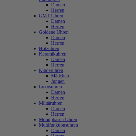
Damen
Herren
GMT Uhren
Damen
Herren
Goldene Uhren
Damen
Herren
Holzuhren
Keramikuhren
Damen
Herren
Kinderuhren
Mädchen
Jungen
Luxusuhren
Damen
Herren
Militäruhren
Damen
Herren
Mondphasen Uhren
Multifunktionsuhren
Damen
Herren