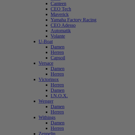
Canteen
CEO Tech
Maverick
Yamaha Factory Racing
CEO Adesso
Automatik
Volante
U-Boat
Damen
Herren
Capsoil
Versace
Damen
Herren
Victorinox
Herren
Damen
I.N.O.X.
Wenger
Damen
Herren
Withings
Damen
Herren
Zeppelin