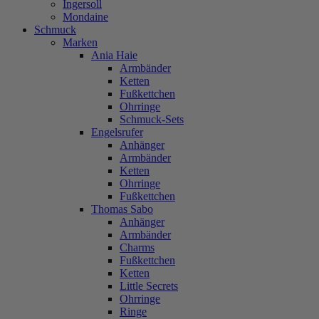
Ingersoll
Mondaine
Schmuck
Marken
Ania Haie
Armbänder
Ketten
Fußkettchen
Ohrringe
Schmuck-Sets
Engelsrufer
Anhänger
Armbänder
Ketten
Ohrringe
Fußkettchen
Thomas Sabo
Anhänger
Armbänder
Charms
Fußkettchen
Ketten
Little Secrets
Ohrringe
Ringe