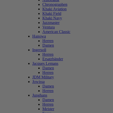
Chronographen
Khaki Aviation
Khaki Field
Khaki Navy
Jazzmaster
Ventura
American Classic
Hanowa
Herren
Damen
Ingersoll
Herren
Ersatzbänder
Jacques Lemans
Damen
Herren
JDM Military
Jowissa
Damen
Herren
Junghans
Damen
Herren
Meister