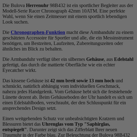
Die Bulova
Herrenuhr
98B432 ist ein sportlicher Begleiter aus der
Modell-Serie Racer Chronograph 42mm 10ATM. Eine perfekte
Wahl, wenn Sie einen Zeitmesser mit einem sportlich lebendigen
Look suchen.
Die
Chronographen-Funktion
macht diese Armbanduhr zu einem
geschätzten Accessoire für Sportler und alle, die ein Messinstrument
benötigen, um Bestzeiten, Laufzeiten, Zubereitungszeiten oder
ähnliches im Blick zu behalten.
Die Armbanduhr verfügt über ein silbernes
Gehäuse
, aus
Edelstahl
gefertigt, das durch die
mattiert
e Oberfläche wie ein echter
Eyecatcher wirkt.
Das
kissen
e Gehäuse ist
42 mm breit
sowie 13 mm hoch
und
schmückt, natürlich abhängig vom individuellen Geschmack,
nahezu jedes Handgelenk. Vom Gehäuse hebt sich die
feststehend
e
Lünette dezent ab. Beim Gehäuseboden der Uhr handelt es sich um
einen Edelstahlboden, verschraubt, der den Schlusspunkt für ein
ansprechendes Design setzt.
Einen weitgehenden Schutz vor unbeabsichtigten Kratzern und
Blessuren bietet das
Uhrenglas vom Typ "Saphirglas,
entspiegelt"
. Darunter zeigt sich das Zifferblatt Ihrer neuen
Traumuhr in der Farbe
blau
. Zur Beleuchtung der Bulova 98B432