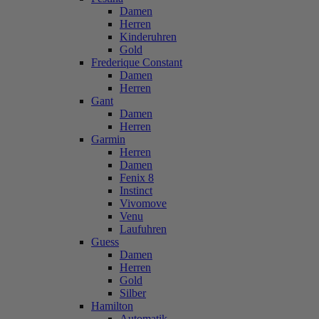
Damen
Herren
Kinderuhren
Gold
Frederique Constant
Damen
Herren
Gant
Damen
Herren
Garmin
Herren
Damen
Fenix 8
Instinct
Vivomove
Venu
Laufuhren
Guess
Damen
Herren
Gold
Silber
Hamilton
Automatik