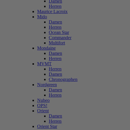
Damen
Herren
Maurice Lacroix
Mido
Damen
Herren
Ocean Star
Commander
Multifort
Mondaine
Damen
Herren
MVMT
Herren
Damen
Chronographen
Nordgreen
Damen
Herren
Nubeo
OPS!
Orient
Damen
Herren
Orient Star