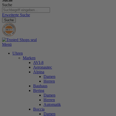
Suche
Suche
Erweiterte Suche
Suche
Menü
Uhren
Marken
AVI-8
Aeronautec
Alpina
Damen
Herren
Bauhaus
Bering
Damen
Herren
Automatik
Boccia
Damen