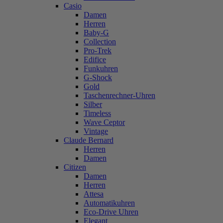
Casio
Damen
Herren
Baby-G
Collection
Pro-Trek
Edifice
Funkuhren
G-Shock
Gold
Taschenrechner-Uhren
Silber
Timeless
Wave Ceptor
Vintage
Claude Bernard
Herren
Damen
Citizen
Damen
Herren
Attesa
Automatikuhren
Eco-Drive Uhren
Elegant