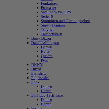
Funkuhren
Promaster
Satellite Wave GPS
Series 8
Sportuhren und Chronographen
Super-Titanium
Tsuyosa
Taucheruhren
Daisy Dixon
Daniel Wellington
Damen
Herren
Quadro
Petit
DKNY
Duxot
Earnshaw
Engelsrufer
Edox
Damen
Herren
ETT Eco Tech Time
Damen
Herren
Festina