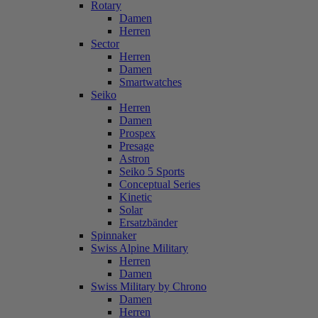
Rotary
Damen
Herren
Sector
Herren
Damen
Smartwatches
Seiko
Herren
Damen
Prospex
Presage
Astron
Seiko 5 Sports
Conceptual Series
Kinetic
Solar
Ersatzbänder
Spinnaker
Swiss Alpine Military
Herren
Damen
Swiss Military by Chrono
Damen
Herren