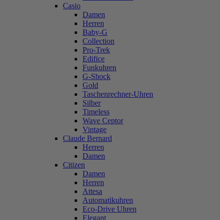
Casio
Damen
Herren
Baby-G
Collection
Pro-Trek
Edifice
Funkuhren
G-Shock
Gold
Taschenrechner-Uhren
Silber
Timeless
Wave Ceptor
Vintage
Claude Bernard
Herren
Damen
Citizen
Damen
Herren
Attesa
Automatikuhren
Eco-Drive Uhren
Elegant