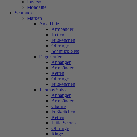
Ingersoll
Mondaine
Schmuck
Marken
Ania Haie
Armbänder
Ketten
Fußkettchen
Ohrringe
Schmuck-Sets
Engelsrufer
Anhänger
Armbänder
Ketten
Ohrringe
Fußkettchen
Thomas Sabo
Anhänger
Armbänder
Charms
Fußkettchen
Ketten
Little Secrets
Ohrringe
Ringe