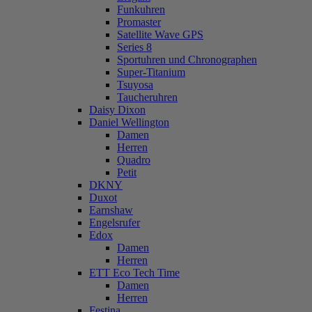
Funkuhren
Promaster
Satellite Wave GPS
Series 8
Sportuhren und Chronographen
Super-Titanium
Tsuyosa
Taucheruhren
Daisy Dixon
Daniel Wellington
Damen
Herren
Quadro
Petit
DKNY
Duxot
Earnshaw
Engelsrufer
Edox
Damen
Herren
ETT Eco Tech Time
Damen
Herren
Festina