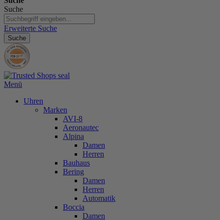
Suche
Suche
Erweiterte Suche
Suche
Menü
Uhren
Marken
AVI-8
Aeronautec
Alpina
Damen
Herren
Bauhaus
Bering
Damen
Herren
Automatik
Boccia
Damen