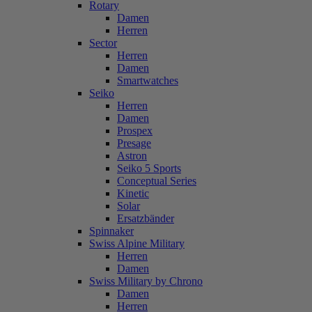
Rotary
Damen
Herren
Sector
Herren
Damen
Smartwatches
Seiko
Herren
Damen
Prospex
Presage
Astron
Seiko 5 Sports
Conceptual Series
Kinetic
Solar
Ersatzbänder
Spinnaker
Swiss Alpine Military
Herren
Damen
Swiss Military by Chrono
Damen
Herren