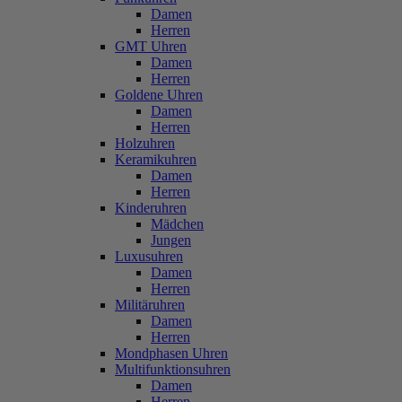
Damen
Herren
GMT Uhren
Damen
Herren
Goldene Uhren
Damen
Herren
Holzuhren
Keramikuhren
Damen
Herren
Kinderuhren
Mädchen
Jungen
Luxusuhren
Damen
Herren
Militäruhren
Damen
Herren
Mondphasen Uhren
Multifunktionsuhren
Damen
Herren