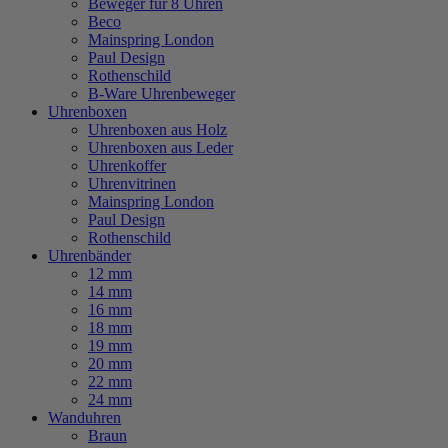
Beweger für 8 Uhren
Beco
Mainspring London
Paul Design
Rothenschild
B-Ware Uhrenbeweger
Uhrenboxen
Uhrenboxen aus Holz
Uhrenboxen aus Leder
Uhrenkoffer
Uhrenvitrinen
Mainspring London
Paul Design
Rothenschild
Uhrenbänder
12 mm
14 mm
16 mm
18 mm
19 mm
20 mm
22 mm
24 mm
Wanduhren
Braun