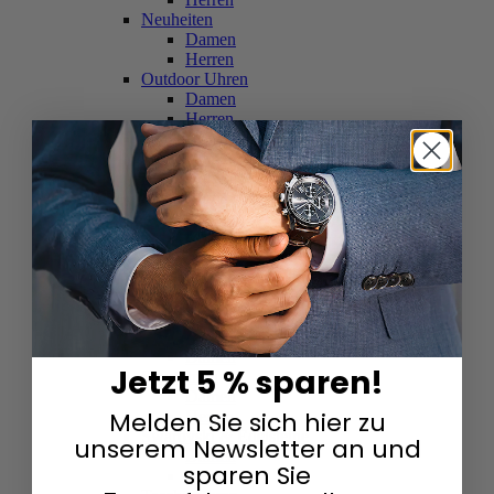
Neuheiten
Damen
Herren
Outdoor Uhren
Damen
Herren
Schweizer Uhren
Damen
Herren
Skelettuhren
Damen
Herren
Smartwatches
Damen
Herren
Solaruhren
Herren
Damen
Jetzt 5 % sparen!
Sportuhren
Damen
Melden Sie sich hier zu
Herren
Swarovski & Edelsteine
unserem Newsletter an und
Damen
sparen Sie
Herren