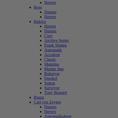
Herren
Boss
Damen
Herren
Bulova
Herren
Damen
Curv
Archive Series
Frank Sinatra
Automatik
Accutron
Classic
Maquina
Marine Star
Rubaiyat
Snorkel
Sutton
Surveyor
Tony Bennett
Braun
Carl von Zeyten
Damen
Herren
Automatikuhren