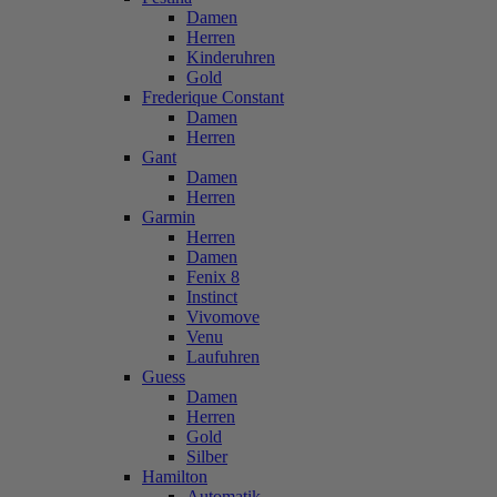
Damen
Herren
Kinderuhren
Gold
Frederique Constant
Damen
Herren
Gant
Damen
Herren
Garmin
Herren
Damen
Fenix 8
Instinct
Vivomove
Venu
Laufuhren
Guess
Damen
Herren
Gold
Silber
Hamilton
Automatik