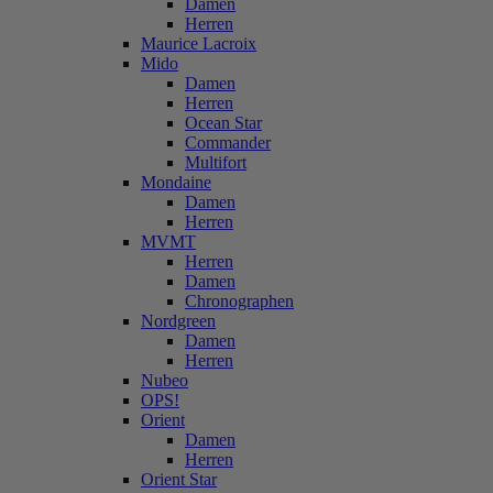
Damen
Herren
Maurice Lacroix
Mido
Damen
Herren
Ocean Star
Commander
Multifort
Mondaine
Damen
Herren
MVMT
Herren
Damen
Chronographen
Nordgreen
Damen
Herren
Nubeo
OPS!
Orient
Damen
Herren
Orient Star