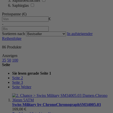
Saphirbeschichtet
Saphirglas
Preisspanne (€)
€
-
Sortieren nach
In aufsteigender
Reihenfolge
86
Produkte
Anzeigen
35
50
100
Seite
Sie lesen gerade Seite
1
Seite
2
Seite
3
Seite
Weiter
Swiss Military by Chrono
Chronograph
SM34005.03
169,00 €