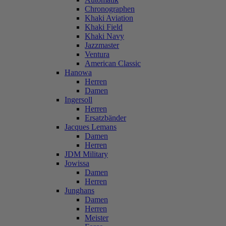
Chronographen
Khaki Aviation
Khaki Field
Khaki Navy
Jazzmaster
Ventura
American Classic
Hanowa
Herren
Damen
Ingersoll
Herren
Ersatzbänder
Jacques Lemans
Damen
Herren
JDM Military
Jowissa
Damen
Herren
Junghans
Damen
Herren
Meister