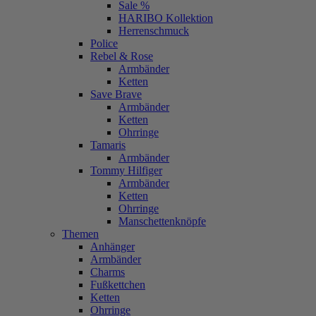
Sale %
HARIBO Kollektion
Herrenschmuck
Police
Rebel & Rose
Armbänder
Ketten
Save Brave
Armbänder
Ketten
Ohrringe
Tamaris
Armbänder
Tommy Hilfiger
Armbänder
Ketten
Ohrringe
Manschettenknöpfe
Themen
Anhänger
Armbänder
Charms
Fußkettchen
Ketten
Ohrringe