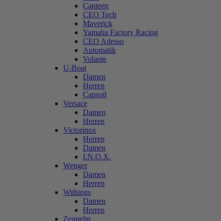
Canteen
CEO Tech
Maverick
Yamaha Factory Racing
CEO Adesso
Automatik
Volante
U-Boat
Damen
Herren
Capsoil
Versace
Damen
Herren
Victorinox
Herren
Damen
I.N.O.X.
Wenger
Damen
Herren
Withings
Damen
Herren
Zeppelin