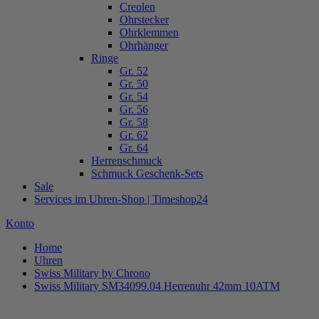
Creolen
Ohrstecker
Ohrklemmen
Ohrhänger
Ringe
Gr. 52
Gr. 50
Gr. 54
Gr. 56
Gr. 58
Gr. 62
Gr. 64
Herrenschmuck
Schmuck Geschenk-Sets
Sale
Services im Uhren-Shop | Timeshop24
Konto
Home
Uhren
Swiss Military by Chrono
Swiss Military SM34099.04 Herrenuhr 42mm 10ATM