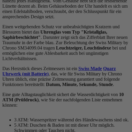
nahezu jedes Handgelenk. Vom Gehäuse hebt sich die
feststehend
e
Lünette dezent ab. Beim Gehäuseboden der Uhr handelt es sich um
einen Edelstahlboden, verschraubt, der den Schlusspunkt für ein
ansprechendes Design setzt.
Einen weitgehenden Schutz vor unbeabsichtigten Kratzern und
Blessuren bietet das
Uhrenglas vom Typ "Kristallglas,
Saphirbeschichtet"
. Darunter zeigt sich das Zifferblatt Ihrer neuen
Traumuhr in der Farbe
blau
. Zur Beleuchtung der Swiss Military by
Chrono SM34099.04 tragen
Leuchtzeiger, Leuchtindexe
bei und
ermöglichen eine gute Ablesbarkeit auch bei ungünstigen
Lichtverhältnissen.
Das Herzstück dieses Zeitmessers ist ein
Swiss Made
Quarz
Uhrwerk (mit Batterie)
, das, wie für Swiss Military by Chrono
Uhren üblich, eine präzise Zeitmessung garantiert und folgende
Funktionen bereitstellt:
Datum, Minute, Sekunde, Stunde
.
Eine gute Alltagstauglichkeit sichert die Wasserdichtigkeit von
10
ATM (Prüfdruck)
, wie Sie der nachfolgenden Liste entnehmen
können:
3 ATM: Wasserspritzer während des Händewaschens sind ok.
5 ATM: Duschen & Baden ist mit dieser Uhr möglich.
Schwimmen oder Tauchen nicht.