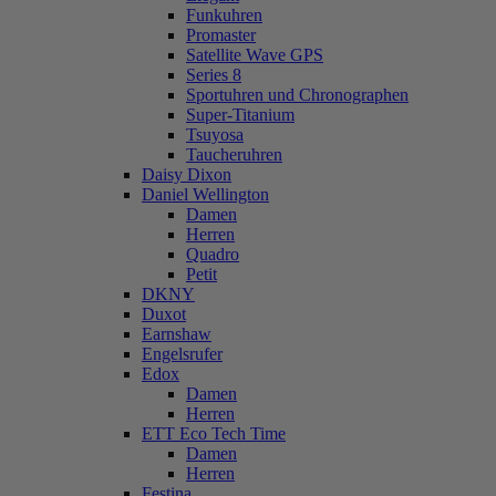
Funkuhren
Promaster
Satellite Wave GPS
Series 8
Sportuhren und Chronographen
Super-Titanium
Tsuyosa
Taucheruhren
Daisy Dixon
Daniel Wellington
Damen
Herren
Quadro
Petit
DKNY
Duxot
Earnshaw
Engelsrufer
Edox
Damen
Herren
ETT Eco Tech Time
Damen
Herren
Festina