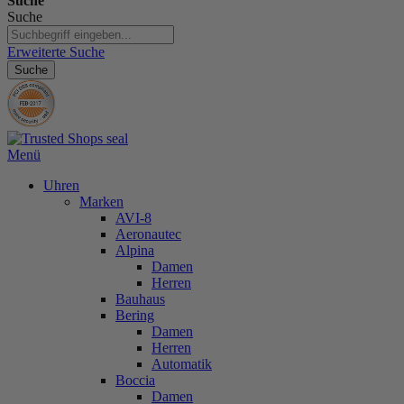
Suche
Suche
Erweiterte Suche
Suche
Menü
Uhren
Marken
AVI-8
Aeronautec
Alpina
Damen
Herren
Bauhaus
Bering
Damen
Herren
Automatik
Boccia
Damen