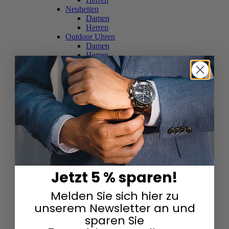
Neuheiten
Damen
Herren
Outdoor Uhren
Damen
Herren
Schweizer Uhren
Damen
Herren
Skelettuhren
Damen
Herren
Smartwatches
Damen
Herren
Solaruhren
Herren
Damen
Jetzt 5 % sparen!
Sportuhren
Damen
Melden Sie sich hier zu
Herren
Swarovski & Edelsteine
unserem Newsletter an und
Damen
sparen Sie
Herren