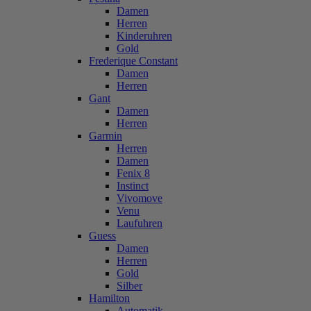
Damen
Herren
Kinderuhren
Gold
Frederique Constant
Damen
Herren
Gant
Damen
Herren
Garmin
Herren
Damen
Fenix 8
Instinct
Vivomove
Venu
Laufuhren
Guess
Damen
Herren
Gold
Silber
Hamilton
Automatik