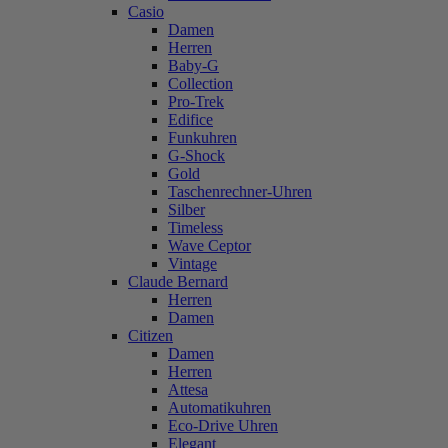
Casio
Damen
Herren
Baby-G
Collection
Pro-Trek
Edifice
Funkuhren
G-Shock
Gold
Taschenrechner-Uhren
Silber
Timeless
Wave Ceptor
Vintage
Claude Bernard
Herren
Damen
Citizen
Damen
Herren
Attesa
Automatikuhren
Eco-Drive Uhren
Elegant