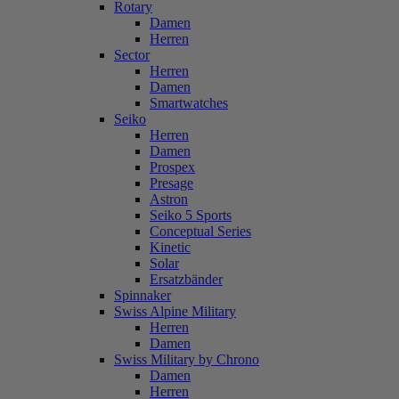
Rotary
Damen
Herren
Sector
Herren
Damen
Smartwatches
Seiko
Herren
Damen
Prospex
Presage
Astron
Seiko 5 Sports
Conceptual Series
Kinetic
Solar
Ersatzbänder
Spinnaker
Swiss Alpine Military
Herren
Damen
Swiss Military by Chrono
Damen
Herren