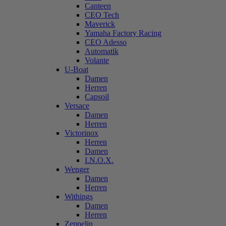
Canteen
CEO Tech
Maverick
Yamaha Factory Racing
CEO Adesso
Automatik
Volante
U-Boat
Damen
Herren
Capsoil
Versace
Damen
Herren
Victorinox
Herren
Damen
I.N.O.X.
Wenger
Damen
Herren
Withings
Damen
Herren
Zeppelin