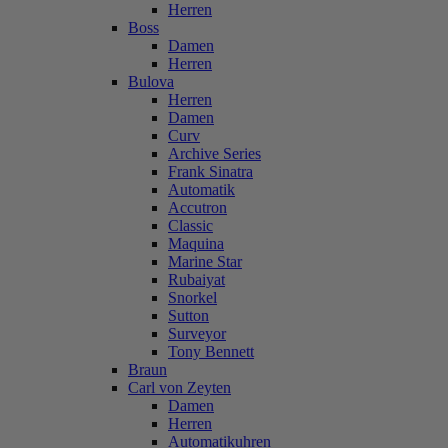
Herren
Boss
Damen
Herren
Bulova
Herren
Damen
Curv
Archive Series
Frank Sinatra
Automatik
Accutron
Classic
Maquina
Marine Star
Rubaiyat
Snorkel
Sutton
Surveyor
Tony Bennett
Braun
Carl von Zeyten
Damen
Herren
Automatikuhren