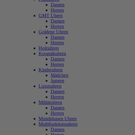
Damen
Herren
GMT Uhren
Damen
Herren
Goldene Uhren
Damen
Herren
Holzuhren
Keramikuhren
Damen
Herren
Kinderuhren
Mädchen
Jungen
Luxusuhren
Damen
Herren
Militäruhren
Damen
Herren
Mondphasen Uhren
Multifunktionsuhren
Damen
Herren