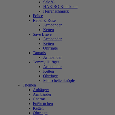
Sale %
HARIBO Kollektion
Herrenschmuck
Police
Rebel & Rose
Armbänder
Ketten
Save Brave
Armbänder
Ketten
Ohrringe
Tamaris
Armbänder
Tommy Hilfiger
Armbänder
Ketten
Ohrringe
Manschettenknöpfe
Themen
Anhänger
Armbänder
Charms
Fußkettchen
Ketten
Ohrringe