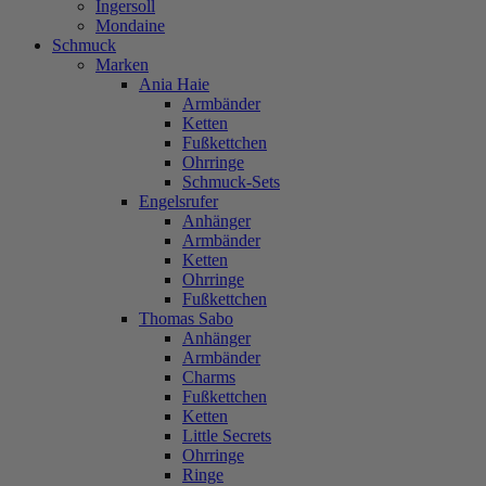
Ingersoll
Mondaine
Schmuck
Marken
Ania Haie
Armbänder
Ketten
Fußkettchen
Ohrringe
Schmuck-Sets
Engelsrufer
Anhänger
Armbänder
Ketten
Ohrringe
Fußkettchen
Thomas Sabo
Anhänger
Armbänder
Charms
Fußkettchen
Ketten
Little Secrets
Ohrringe
Ringe