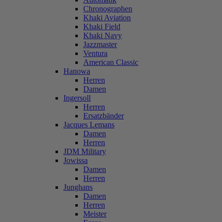
Chronographen
Khaki Aviation
Khaki Field
Khaki Navy
Jazzmaster
Ventura
American Classic
Hanowa
Herren
Damen
Ingersoll
Herren
Ersatzbänder
Jacques Lemans
Damen
Herren
JDM Military
Jowissa
Damen
Herren
Junghans
Damen
Herren
Meister