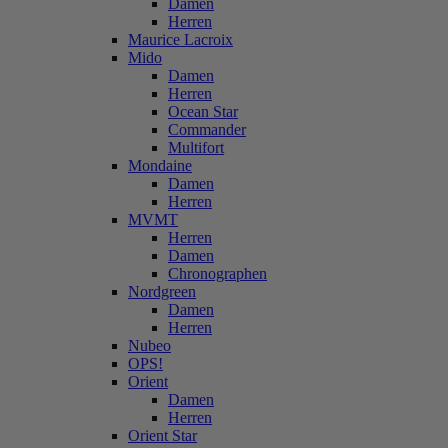
Damen
Herren
Maurice Lacroix
Mido
Damen
Herren
Ocean Star
Commander
Multifort
Mondaine
Damen
Herren
MVMT
Herren
Damen
Chronographen
Nordgreen
Damen
Herren
Nubeo
OPS!
Orient
Damen
Herren
Orient Star