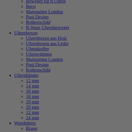
Beweger für 8 Uhren
Beco
Mainspring London
Paul Design
Rothenschild
B-Ware Uhrenbeweger
Uhrenboxen
Uhrenboxen aus Holz
Uhrenboxen aus Leder
Uhrenkoffer
Uhrenvitrinen
Mainspring London
Paul Design
Rothenschild
Uhrenbänder
12 mm
14 mm
16 mm
18 mm
19 mm
20 mm
22 mm
24 mm
Wanduhren
Braun