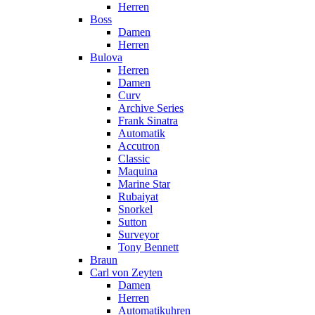
Herren
Boss
Damen
Herren
Bulova
Herren
Damen
Curv
Archive Series
Frank Sinatra
Automatik
Accutron
Classic
Maquina
Marine Star
Rubaiyat
Snorkel
Sutton
Surveyor
Tony Bennett
Braun
Carl von Zeyten
Damen
Herren
Automatikuhren