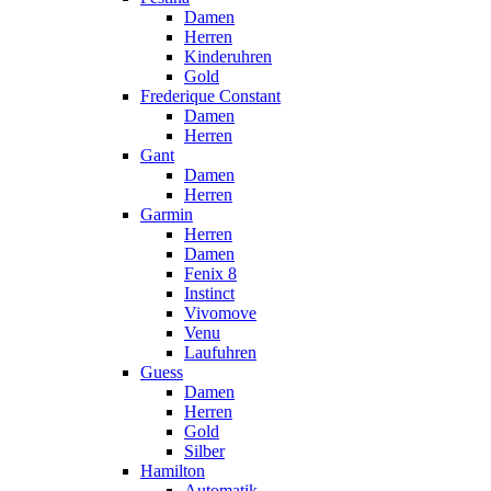
Damen
Herren
Kinderuhren
Gold
Frederique Constant
Damen
Herren
Gant
Damen
Herren
Garmin
Herren
Damen
Fenix 8
Instinct
Vivomove
Venu
Laufuhren
Guess
Damen
Herren
Gold
Silber
Hamilton
Automatik