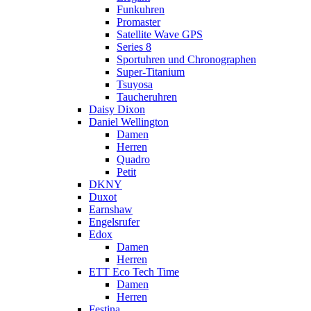
Funkuhren
Promaster
Satellite Wave GPS
Series 8
Sportuhren und Chronographen
Super-Titanium
Tsuyosa
Taucheruhren
Daisy Dixon
Daniel Wellington
Damen
Herren
Quadro
Petit
DKNY
Duxot
Earnshaw
Engelsrufer
Edox
Damen
Herren
ETT Eco Tech Time
Damen
Herren
Festina