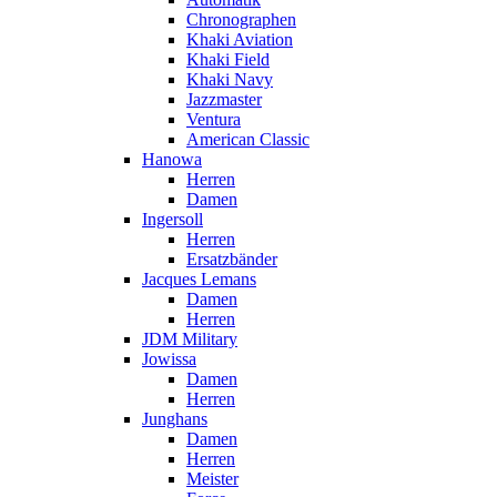
Chronographen
Khaki Aviation
Khaki Field
Khaki Navy
Jazzmaster
Ventura
American Classic
Hanowa
Herren
Damen
Ingersoll
Herren
Ersatzbänder
Jacques Lemans
Damen
Herren
JDM Military
Jowissa
Damen
Herren
Junghans
Damen
Herren
Meister