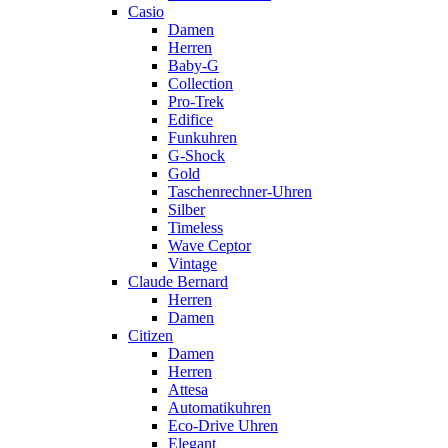
Casio
Damen
Herren
Baby-G
Collection
Pro-Trek
Edifice
Funkuhren
G-Shock
Gold
Taschenrechner-Uhren
Silber
Timeless
Wave Ceptor
Vintage
Claude Bernard
Herren
Damen
Citizen
Damen
Herren
Attesa
Automatikuhren
Eco-Drive Uhren
Elegant