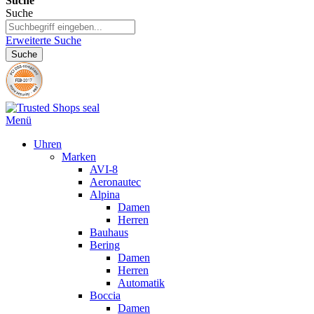
Suche
Suche
Erweiterte Suche
Suche
Menü
Uhren
Marken
AVI-8
Aeronautec
Alpina
Damen
Herren
Bauhaus
Bering
Damen
Herren
Automatik
Boccia
Damen