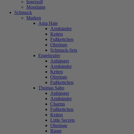
Ingersoll
Mondaine
Schmuck
Marken
Ania Haie
Armbänder
Ketten
Fußkettchen
Ohrringe
Schmuck-Sets
Engelsrufer
Anhänger
Armbänder
Ketten
Ohrringe
Fußkettchen
Thomas Sabo
Anhänger
Armbänder
Charms
Fußkettchen
Ketten
Little Secrets
Ohrringe
Ringe