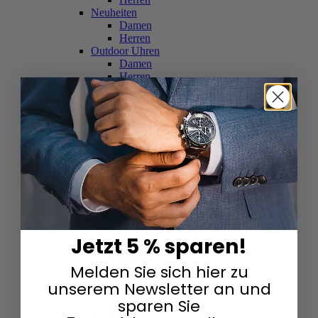
Neuheiten
Damen
Herren
Outdoor Uhren
Damen
Herren
Schweizer Uhren
Damen
Herren
Skelettuhren
Damen
Herren
Smartwatches
Damen
Herren
Solaruhren
Herren
Damen
Jetzt 5 % sparen!
Sportuhren
Damen
Melden Sie sich hier zu
Herren
Swarovski & Edelsteine
unserem Newsletter an und
Damen
sparen Sie
Herren