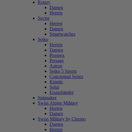
Rotary
Damen
Herren
Sector
Herren
Damen
Smartwatches
Seiko
Herren
Damen
Prospex
Presage
Astron
Seiko 5 Sports
Conceptual Series
Kinetic
Solar
Ersatzbänder
Spinnaker
Swiss Alpine Military
Herren
Damen
Swiss Military by Chrono
Damen
Herren