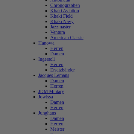
Chronographen
Khaki Aviation
Khaki Field
Khaki Navy
Jazzmaster
Ventura
American Classic
Hanowa
Herren
Damen
Ingersoll
Herren
Ersatzbänder
Jacques Lemans
Damen
Herren
JDM Military
Jowissa
Damen
Herren
Junghans
Damen
Herren
Meister