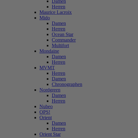
Damen
Herren
Maurice Lacroix
Mido
Damen
Herren
Ocean Star
Commander
Multifort
Mondaine
Damen
Herren
MVMT
Herren
Damen
Chronographen
Nordgreen
Damen
Herren
Nubeo
OPS!
Orient
Damen
Herren
Orient Star