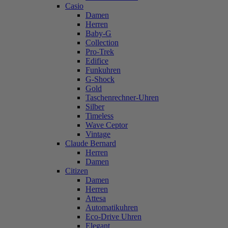
Casio
Damen
Herren
Baby-G
Collection
Pro-Trek
Edifice
Funkuhren
G-Shock
Gold
Taschenrechner-Uhren
Silber
Timeless
Wave Ceptor
Vintage
Claude Bernard
Herren
Damen
Citizen
Damen
Herren
Attesa
Automatikuhren
Eco-Drive Uhren
Elegant