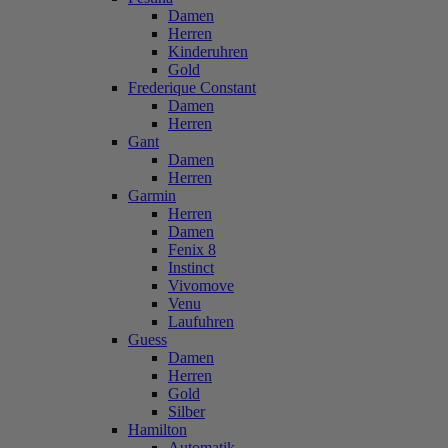
Damen
Herren
Kinderuhren
Gold
Frederique Constant
Damen
Herren
Gant
Damen
Herren
Garmin
Herren
Damen
Fenix 8
Instinct
Vivomove
Venu
Laufuhren
Guess
Damen
Herren
Gold
Silber
Hamilton
Automatik