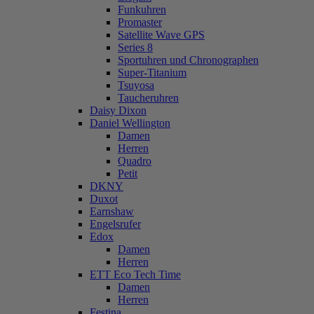
Funkuhren
Promaster
Satellite Wave GPS
Series 8
Sportuhren und Chronographen
Super-Titanium
Tsuyosa
Taucheruhren
Daisy Dixon
Daniel Wellington
Damen
Herren
Quadro
Petit
DKNY
Duxot
Earnshaw
Engelsrufer
Edox
Damen
Herren
ETT Eco Tech Time
Damen
Herren
Festina