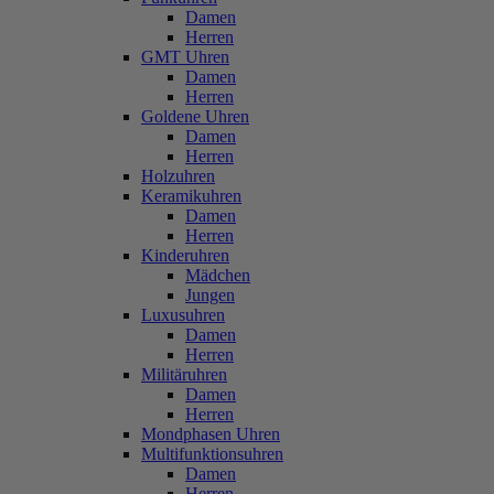
Damen
Herren
GMT Uhren
Damen
Herren
Goldene Uhren
Damen
Herren
Holzuhren
Keramikuhren
Damen
Herren
Kinderuhren
Mädchen
Jungen
Luxusuhren
Damen
Herren
Militäruhren
Damen
Herren
Mondphasen Uhren
Multifunktionsuhren
Damen
Herren