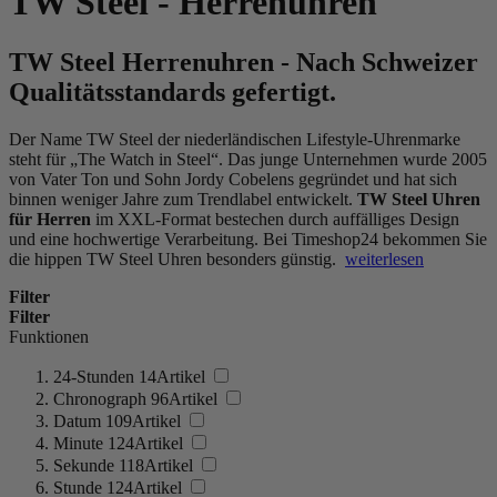
TW Steel - Herrenuhren
TW Steel Herrenuhren - Nach Schweizer
Qualitätsstandards gefertigt.
Der Name TW Steel der niederländischen Lifestyle-Uhrenmarke
steht für „The Watch in Steel“. Das junge Unternehmen wurde 2005
von Vater Ton und Sohn Jordy Cobelens gegründet und hat sich
binnen weniger Jahre zum Trendlabel entwickelt.
TW Steel Uhren
für Herren
im XXL-Format bestechen durch auffälliges Design
und eine hochwertige Verarbeitung. Bei Timeshop24 bekommen Sie
die hippen TW Steel Uhren besonders günstig.
weiterlesen
Filter
Filter
Funktionen
24-Stunden
14
Artikel
Chronograph
96
Artikel
Datum
109
Artikel
Minute
124
Artikel
Sekunde
118
Artikel
Stunde
124
Artikel