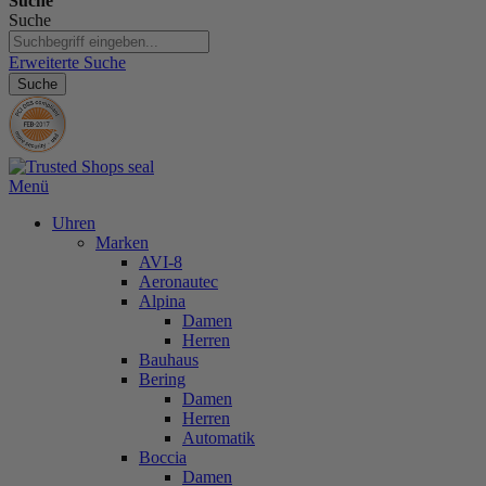
Suche
Suche
Erweiterte Suche
Suche
Menü
Uhren
Marken
AVI-8
Aeronautec
Alpina
Damen
Herren
Bauhaus
Bering
Damen
Herren
Automatik
Boccia
Damen