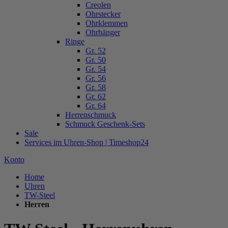
Creolen
Ohrstecker
Ohrklemmen
Ohrhänger
Ringe
Gr. 52
Gr. 50
Gr. 54
Gr. 56
Gr. 58
Gr. 62
Gr. 64
Herrenschmuck
Schmuck Geschenk-Sets
Sale
Services im Uhren-Shop | Timeshop24
Konto
Home
Uhren
TW-Steel
Herren