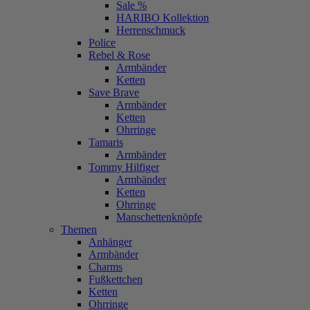
Sale %
HARIBO Kollektion
Herrenschmuck
Police
Rebel & Rose
Armbänder
Ketten
Save Brave
Armbänder
Ketten
Ohrringe
Tamaris
Armbänder
Tommy Hilfiger
Armbänder
Ketten
Ohrringe
Manschettenknöpfe
Themen
Anhänger
Armbänder
Charms
Fußkettchen
Ketten
Ohrringe