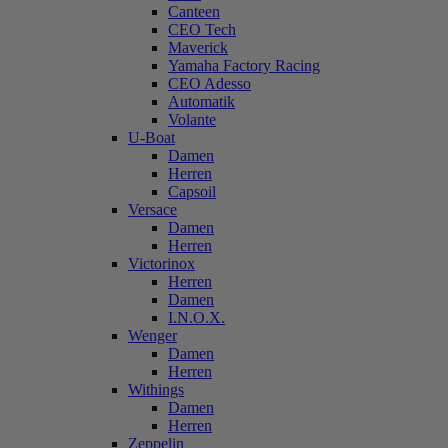
Canteen
CEO Tech
Maverick
Yamaha Factory Racing
CEO Adesso
Automatik
Volante
U-Boat
Damen
Herren
Capsoil
Versace
Damen
Herren
Victorinox
Herren
Damen
I.N.O.X.
Wenger
Damen
Herren
Withings
Damen
Herren
Zeppelin