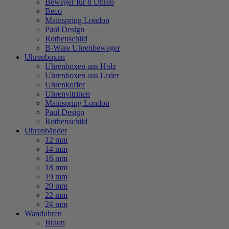
Beweger für 8 Uhren
Beco
Mainspring London
Paul Design
Rothenschild
B-Ware Uhrenbeweger
Uhrenboxen
Uhrenboxen aus Holz
Uhrenboxen aus Leder
Uhrenkoffer
Uhrenvitrinen
Mainspring London
Paul Design
Rothenschild
Uhrenbänder
12 mm
14 mm
16 mm
18 mm
19 mm
20 mm
22 mm
24 mm
Wanduhren
Braun