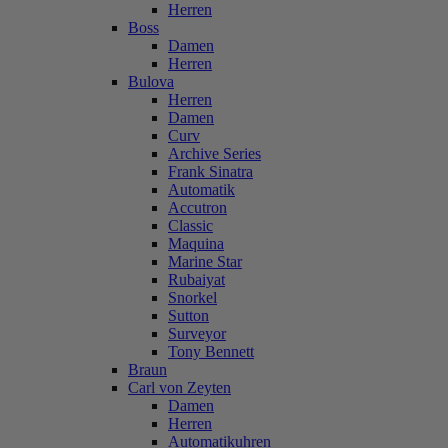
Herren
Boss
Damen
Herren
Bulova
Herren
Damen
Curv
Archive Series
Frank Sinatra
Automatik
Accutron
Classic
Maquina
Marine Star
Rubaiyat
Snorkel
Sutton
Surveyor
Tony Bennett
Braun
Carl von Zeyten
Damen
Herren
Automatikuhren