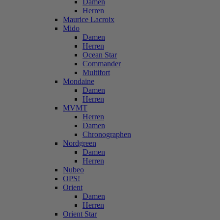
Damen
Herren
Maurice Lacroix
Mido
Damen
Herren
Ocean Star
Commander
Multifort
Mondaine
Damen
Herren
MVMT
Herren
Damen
Chronographen
Nordgreen
Damen
Herren
Nubeo
OPS!
Orient
Damen
Herren
Orient Star