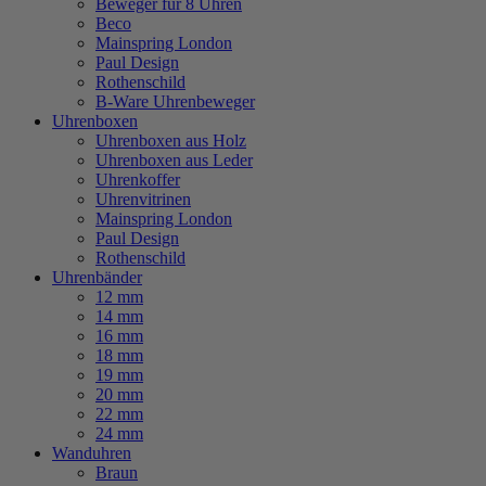
Beweger für 8 Uhren
Beco
Mainspring London
Paul Design
Rothenschild
B-Ware Uhrenbeweger
Uhrenboxen
Uhrenboxen aus Holz
Uhrenboxen aus Leder
Uhrenkoffer
Uhrenvitrinen
Mainspring London
Paul Design
Rothenschild
Uhrenbänder
12 mm
14 mm
16 mm
18 mm
19 mm
20 mm
22 mm
24 mm
Wanduhren
Braun