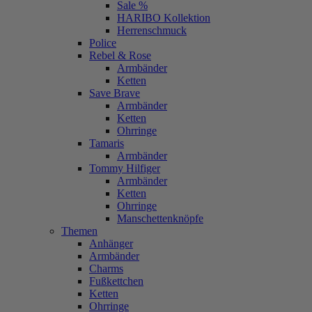
Sale %
HARIBO Kollektion
Herrenschmuck
Police
Rebel & Rose
Armbänder
Ketten
Save Brave
Armbänder
Ketten
Ohrringe
Tamaris
Armbänder
Tommy Hilfiger
Armbänder
Ketten
Ohrringe
Manschettenknöpfe
Themen
Anhänger
Armbänder
Charms
Fußkettchen
Ketten
Ohrringe