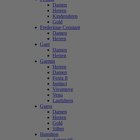
Damen
Herren
Kinderuhren
Gold
Frederique Constant
Damen
Herren
Gant
Damen
Herren
Garmin
Herren
Damen
Fenix 8
Instinct
Vivomove
Venu
Laufuhren
Guess
Damen
Herren
Gold
Silber
Hamilton
Automatik