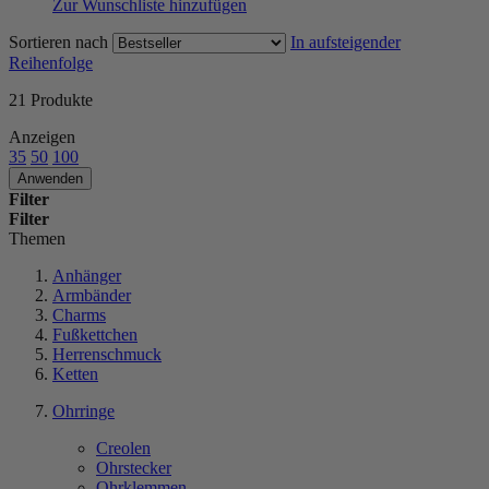
Zur Wunschliste hinzufügen
Sortieren nach
In aufsteigender
Reihenfolge
21
Produkte
Anzeigen
35
50
100
Anwenden
Filter
Filter
Themen
Anhänger
Armbänder
Charms
Fußkettchen
Herrenschmuck
Ketten
Ohrringe
Creolen
Ohrstecker
Ohrklemmen