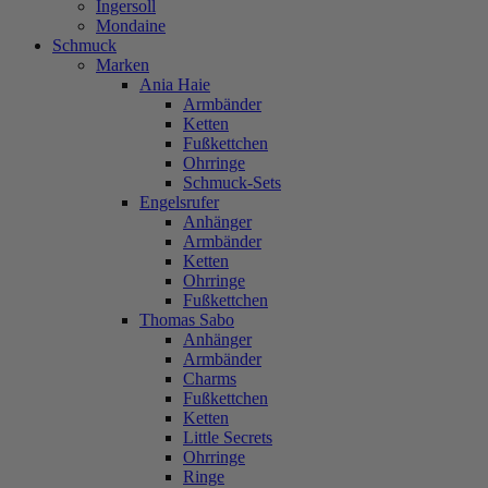
Ingersoll
Mondaine
Schmuck
Marken
Ania Haie
Armbänder
Ketten
Fußkettchen
Ohrringe
Schmuck-Sets
Engelsrufer
Anhänger
Armbänder
Ketten
Ohrringe
Fußkettchen
Thomas Sabo
Anhänger
Armbänder
Charms
Fußkettchen
Ketten
Little Secrets
Ohrringe
Ringe