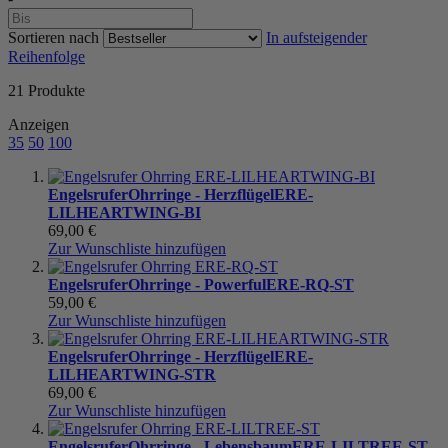
Sortieren nach
In aufsteigender
Reihenfolge
21
Produkte
Anzeigen
35
50
100
Engelsrufer
Ohrringe - Herzflügel
ERE-
LILHEARTWING-BI
69,00 €
Zur Wunschliste hinzufügen
Engelsrufer
Ohrringe - Powerful
ERE-RQ-ST
59,00 €
Zur Wunschliste hinzufügen
Engelsrufer
Ohrringe - Herzflügel
ERE-
LILHEARTWING-STR
69,00 €
Zur Wunschliste hinzufügen
Engelsrufer
Ohrringe - Lebensbaum
ERE-LILTREE-ST