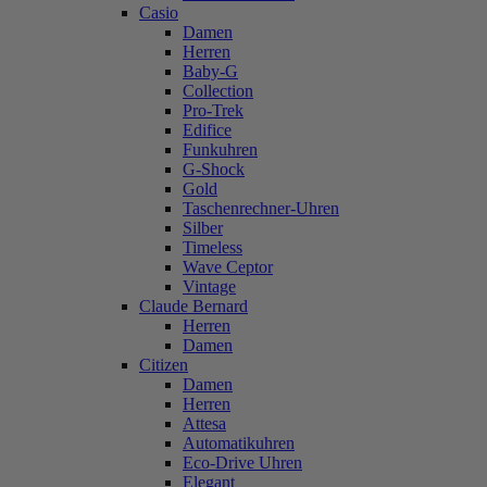
Casio
Damen
Herren
Baby-G
Collection
Pro-Trek
Edifice
Funkuhren
G-Shock
Gold
Taschenrechner-Uhren
Silber
Timeless
Wave Ceptor
Vintage
Claude Bernard
Herren
Damen
Citizen
Damen
Herren
Attesa
Automatikuhren
Eco-Drive Uhren
Elegant