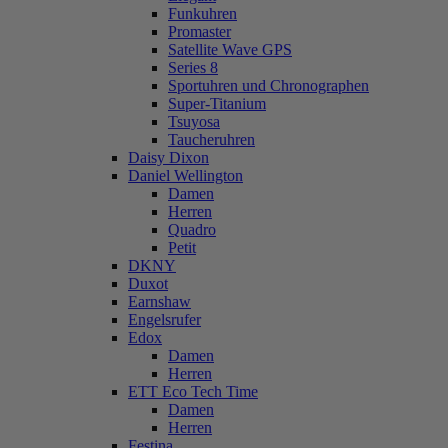
Funkuhren
Promaster
Satellite Wave GPS
Series 8
Sportuhren und Chronographen
Super-Titanium
Tsuyosa
Taucheruhren
Daisy Dixon
Daniel Wellington
Damen
Herren
Quadro
Petit
DKNY
Duxot
Earnshaw
Engelsrufer
Edox
Damen
Herren
ETT Eco Tech Time
Damen
Herren
Festina