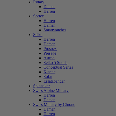
Rotary
Damen
Herren
Sector
Herren
Damen
Smartwatches
Seiko
Herren
Damen
Prospex
Presage
Astron
Seiko 5 Sports
Conceptual Series
Kinetic
Solar
Ersatzbänder
Spinnaker
Swiss Alpine Military
Herren
Damen
Swiss Military by Chrono
Damen
Herren