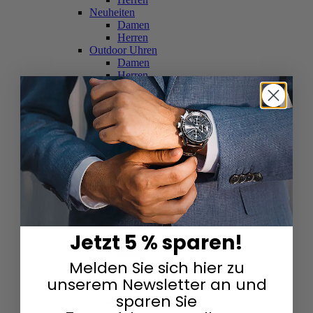
Neuheiten
Damen
Herren
Outdoor Uhren
Damen
Herren
Schweizer Uhren
Damen
Herren
Skelettuhren
Damen
Herren
Smartwatches
Damen
Herren
Solaruhren
Herren
Damen
Jetzt 5 % sparen!
Sportuhren
Damen
Melden Sie sich hier zu
Herren
Swarovski & Edelsteine
unserem Newsletter an und
Damen
sparen Sie
Herren