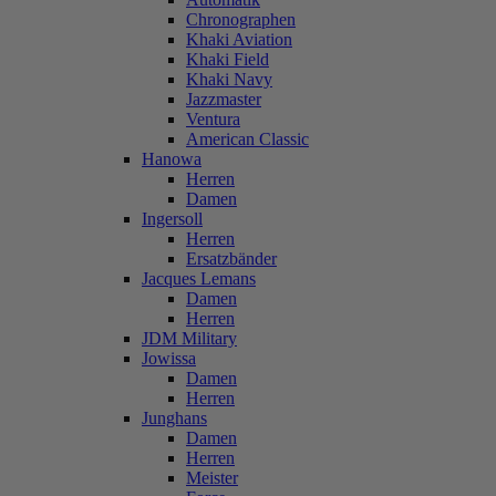
Chronographen
Khaki Aviation
Khaki Field
Khaki Navy
Jazzmaster
Ventura
American Classic
Hanowa
Herren
Damen
Ingersoll
Herren
Ersatzbänder
Jacques Lemans
Damen
Herren
JDM Military
Jowissa
Damen
Herren
Junghans
Damen
Herren
Meister