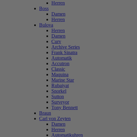
Herren
Boss
Damen
Herren
Bulova
Herren
Damen
Curv
Archive Series
Frank Sinatra
Automatik
Accutron
Classic
Maquina
Marine Star
Rubaiyat
Snorkel
Sutton
Surveyor
Tony Bennett
Braun
Carl von Zeyten
Damen
Herren
Automatikuhren