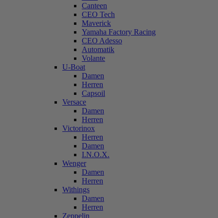
Canteen
CEO Tech
Maverick
Yamaha Factory Racing
CEO Adesso
Automatik
Volante
U-Boat
Damen
Herren
Capsoil
Versace
Damen
Herren
Victorinox
Herren
Damen
I.N.O.X.
Wenger
Damen
Herren
Withings
Damen
Herren
Zeppelin