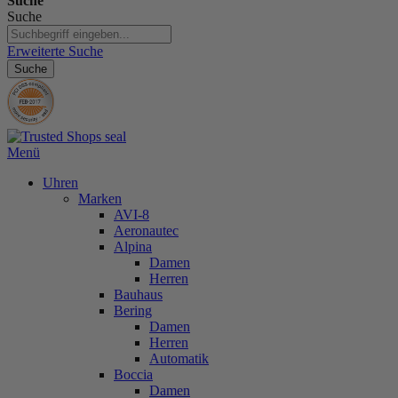
Suche
Suche
Erweiterte Suche
Suche
Menü
Uhren
Marken
AVI-8
Aeronautec
Alpina
Damen
Herren
Bauhaus
Bering
Damen
Herren
Automatik
Boccia
Damen