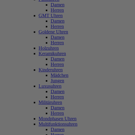
Damen
Herren
GMT Uhren
Damen
Herren
Goldene Uhren
Damen
Herren
Holzuhren
Keramikuhren
Damen
Herren
Kinderuhren
Mädchen
Jungen
Luxusuhren
Damen
Herren
Militäruhren
Damen
Herren
Mondphasen Uhren
Multifunktionsuhren
Damen
Herren