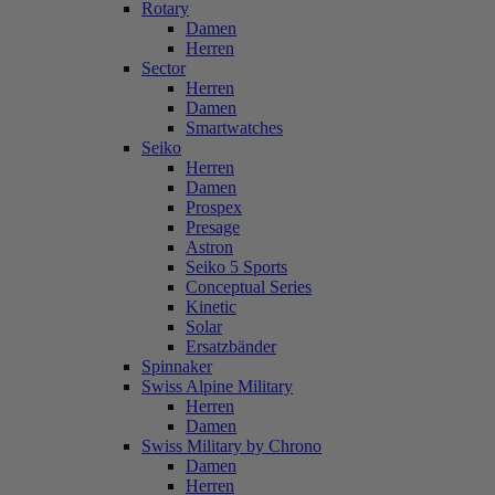
Rotary
Damen
Herren
Sector
Herren
Damen
Smartwatches
Seiko
Herren
Damen
Prospex
Presage
Astron
Seiko 5 Sports
Conceptual Series
Kinetic
Solar
Ersatzbänder
Spinnaker
Swiss Alpine Military
Herren
Damen
Swiss Military by Chrono
Damen
Herren