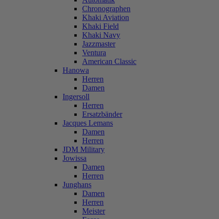
Chronographen
Khaki Aviation
Khaki Field
Khaki Navy
Jazzmaster
Ventura
American Classic
Hanowa
Herren
Damen
Ingersoll
Herren
Ersatzbänder
Jacques Lemans
Damen
Herren
JDM Military
Jowissa
Damen
Herren
Junghans
Damen
Herren
Meister