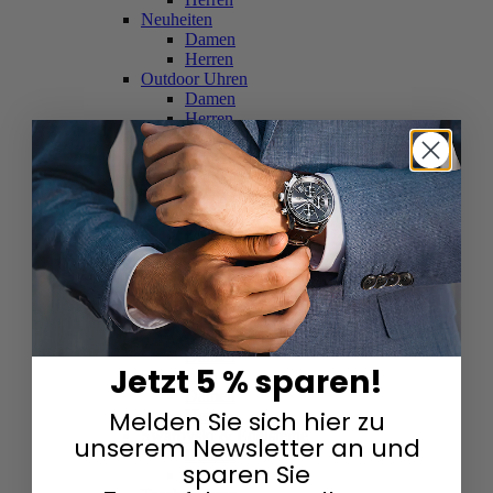
Neuheiten
Damen
Herren
Outdoor Uhren
Damen
Herren
Schweizer Uhren
Damen
Herren
Skelettuhren
Damen
Herren
Smartwatches
Damen
Herren
Solaruhren
Herren
Damen
Jetzt 5 % sparen!
Sportuhren
Damen
Melden Sie sich hier zu
Herren
Swarovski & Edelsteine
unserem Newsletter an und
Damen
sparen Sie
Herren