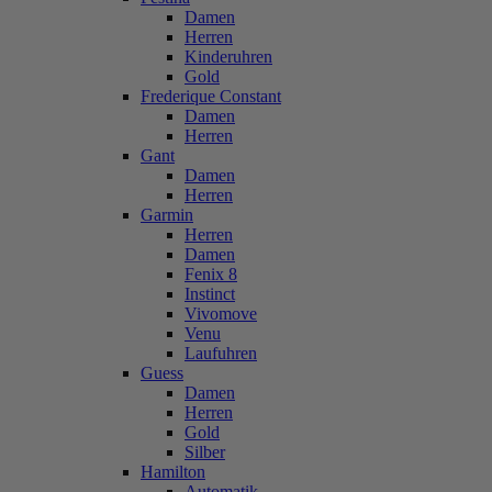
Damen
Herren
Kinderuhren
Gold
Frederique Constant
Damen
Herren
Gant
Damen
Herren
Garmin
Herren
Damen
Fenix 8
Instinct
Vivomove
Venu
Laufuhren
Guess
Damen
Herren
Gold
Silber
Hamilton
Automatik