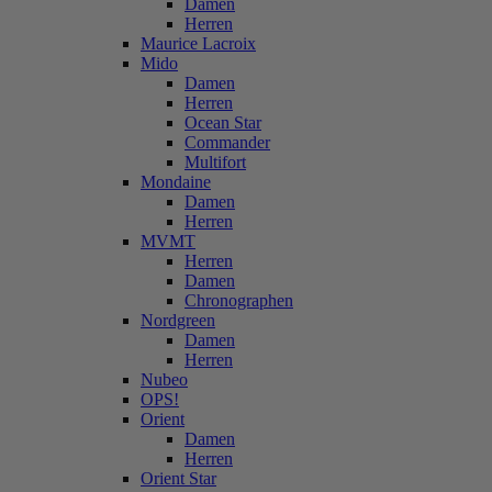
Damen
Herren
Maurice Lacroix
Mido
Damen
Herren
Ocean Star
Commander
Multifort
Mondaine
Damen
Herren
MVMT
Herren
Damen
Chronographen
Nordgreen
Damen
Herren
Nubeo
OPS!
Orient
Damen
Herren
Orient Star