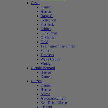
Casio
Damen
Herren
Baby-G
Collection
Pro-Trek
Edifice
Funkuhren
G-Shock
Gold
Taschenrechner-Uhren
Silber
Timeless
Wave Ceptor
Vintage
Claude Bernard
Herren
Damen
Citizen
Damen
Herren
Attesa
Automatikuhren
Eco-Drive Uhren
Elegant