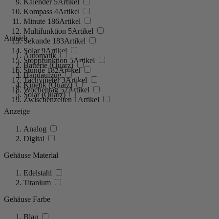
Kalender
5
Artikel
Kompass
4
Artikel
Minute
186
Artikel
Multifunktion
5
Artikel
Antrieb
Sekunde
183
Artikel
Solar
9
Artikel
Automatik
Stoppfunktion
5
Artikel
Batterie (Quarz)
Stunde
182
Artikel
Handaufzug
Tachymeter
3
Artikel
Kinetik (Quarz)
Wochentag
52
Artikel
Solar (Quarz)
Zwischenzeiten
1
Artikel
Anzeige
Analog
Digital
Gehäuse Material
Edelstahl
Titanium
Gehäuse Farbe
Blau