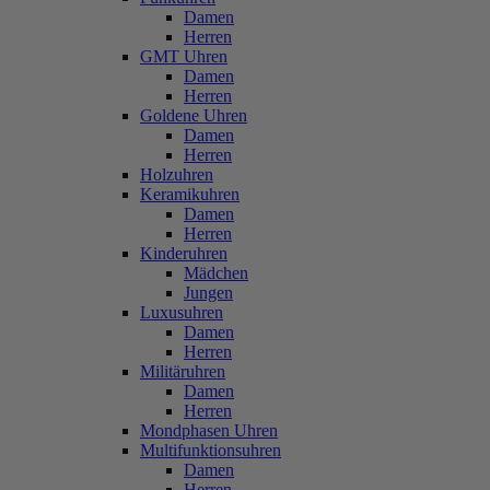
Damen
Herren
GMT Uhren
Damen
Herren
Goldene Uhren
Damen
Herren
Holzuhren
Keramikuhren
Damen
Herren
Kinderuhren
Mädchen
Jungen
Luxusuhren
Damen
Herren
Militäruhren
Damen
Herren
Mondphasen Uhren
Multifunktionsuhren
Damen
Herren