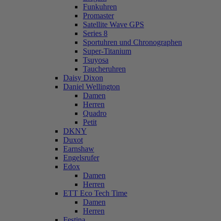
Funkuhren
Promaster
Satellite Wave GPS
Series 8
Sportuhren und Chronographen
Super-Titanium
Tsuyosa
Taucheruhren
Daisy Dixon
Daniel Wellington
Damen
Herren
Quadro
Petit
DKNY
Duxot
Earnshaw
Engelsrufer
Edox
Damen
Herren
ETT Eco Tech Time
Damen
Herren
Festina