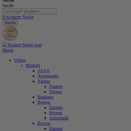
Suche
Suche
Erweiterte Suche
Suche
Menü
Uhren
Marken
AVI-8
Aeronautec
Alpina
Damen
Herren
Bauhaus
Bering
Damen
Herren
Automatik
Boccia
Damen