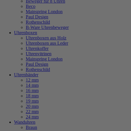
Beweger für 8 Uhren
Beco
Mainspring London
Paul Design
Rothenschild
B-Ware Uhrenbeweger
Uhrenboxen
Uhrenboxen aus Holz
Uhrenboxen aus Leder
Uhrenkoffer
Uhrenvitrinen
Mainspring London
Paul Design
Rothenschild
Uhrenbänder
12 mm
14 mm
16 mm
18 mm
19 mm
20 mm
22 mm
24 mm
Wanduhren
Braun