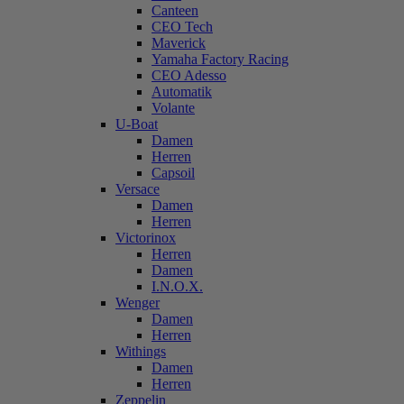
Canteen
CEO Tech
Maverick
Yamaha Factory Racing
CEO Adesso
Automatik
Volante
U-Boat
Damen
Herren
Capsoil
Versace
Damen
Herren
Victorinox
Herren
Damen
I.N.O.X.
Wenger
Damen
Herren
Withings
Damen
Herren
Zeppelin