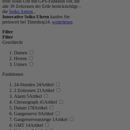
erste Solar-Uhr mit GPS-Funktion vor, die
alle 39 Zeitzonen der Erde berücksichtigt –
die
Seiko Astron
.
Innovative Seiko Uhren
kaufen Sie
preiswert bei Timeshop24.
weiterlesen
Filter
Filter
Geschlecht
Damen
Herren
Unisex
Funktionen
24-Stunden
24
Artikel
2 Zeitzonen
21
Artikel
Alarm
5
Artikel
Chronograph
41
Artikel
Datum
178
Artikel
Gangreserve
9
Artikel
Gangreserveanzeige
1
Artikel
GMT
14
Artikel