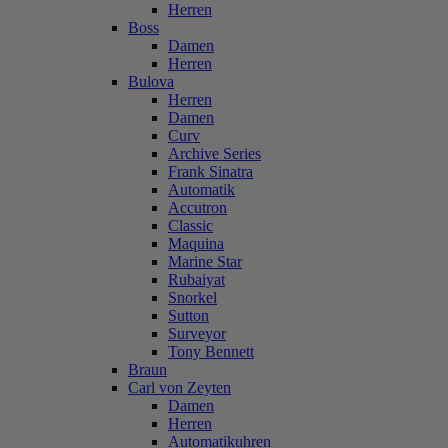
Herren
Boss
Damen
Herren
Bulova
Herren
Damen
Curv
Archive Series
Frank Sinatra
Automatik
Accutron
Classic
Maquina
Marine Star
Rubaiyat
Snorkel
Sutton
Surveyor
Tony Bennett
Braun
Carl von Zeyten
Damen
Herren
Automatikuhren