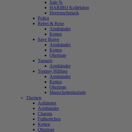
Sale %
HARIBO Kollektion
Herrenschmuck
Police
Rebel & Rose
Armbänder
Ketten
Save Brave
Armbänder
Ketten
Ohrringe
Tamaris
Armbänder
Tommy Hilfiger
Armbänder
Ketten
Ohrringe
Manschettenknöpfe
Themen
Anhänger
Armbänder
Charms
Fußkettchen
Ketten
Ohrringe