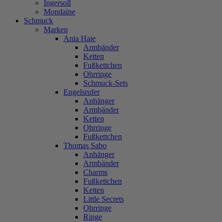
Ingersoll
Mondaine
Schmuck
Marken
Ania Haie
Armbänder
Ketten
Fußkettchen
Ohrringe
Schmuck-Sets
Engelsrufer
Anhänger
Armbänder
Ketten
Ohrringe
Fußkettchen
Thomas Sabo
Anhänger
Armbänder
Charms
Fußkettchen
Ketten
Little Secrets
Ohrringe
Ringe