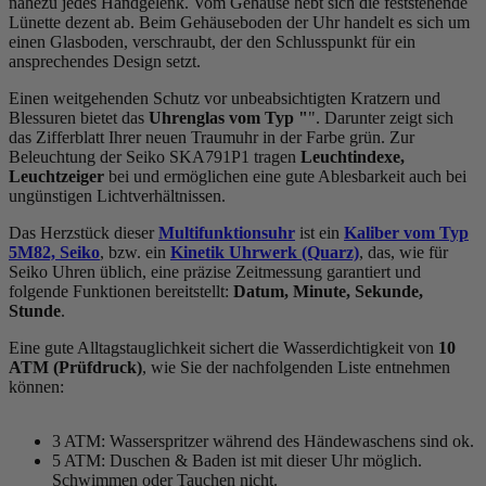
nahezu jedes Handgelenk. Vom Gehäuse hebt sich die
feststehend
e
Lünette dezent ab. Beim Gehäuseboden der Uhr handelt es sich um
einen Glasboden, verschraubt, der den Schlusspunkt für ein
ansprechendes Design setzt.
Einen weitgehenden Schutz vor unbeabsichtigten Kratzern und
Blessuren bietet das
Uhrenglas vom Typ "
". Darunter zeigt sich
das Zifferblatt Ihrer neuen Traumuhr in der Farbe
grün
. Zur
Beleuchtung der Seiko SKA791P1 tragen
Leuchtindexe,
Leuchtzeiger
bei und ermöglichen eine gute Ablesbarkeit auch bei
ungünstigen Lichtverhältnissen.
Das Herzstück dieser
Multifunktionsuhr
ist ein
Kaliber vom Typ
5M82, Seiko
, bzw. ein
Kinetik Uhrwerk (Quarz)
, das, wie für
Seiko Uhren üblich, eine präzise Zeitmessung garantiert und
folgende Funktionen bereitstellt:
Datum, Minute, Sekunde,
Stunde
.
Eine gute Alltagstauglichkeit sichert die Wasserdichtigkeit von
10
ATM (Prüfdruck)
, wie Sie der nachfolgenden Liste entnehmen
können:
3 ATM: Wasserspritzer während des Händewaschens sind ok.
5 ATM: Duschen & Baden ist mit dieser Uhr möglich.
Schwimmen oder Tauchen nicht.