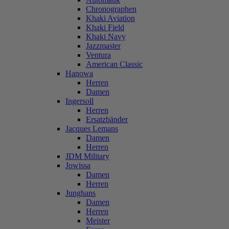
Chronographen
Khaki Aviation
Khaki Field
Khaki Navy
Jazzmaster
Ventura
American Classic
Hanowa
Herren
Damen
Ingersoll
Herren
Ersatzbänder
Jacques Lemans
Damen
Herren
JDM Military
Jowissa
Damen
Herren
Junghans
Damen
Herren
Meister