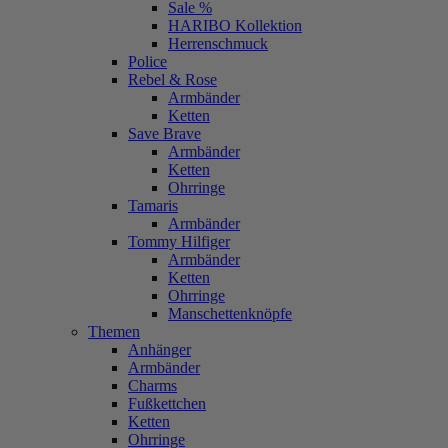
Sale %
HARIBO Kollektion
Herrenschmuck
Police
Rebel & Rose
Armbänder
Ketten
Save Brave
Armbänder
Ketten
Ohrringe
Tamaris
Armbänder
Tommy Hilfiger
Armbänder
Ketten
Ohrringe
Manschettenknöpfe
Themen
Anhänger
Armbänder
Charms
Fußkettchen
Ketten
Ohrringe