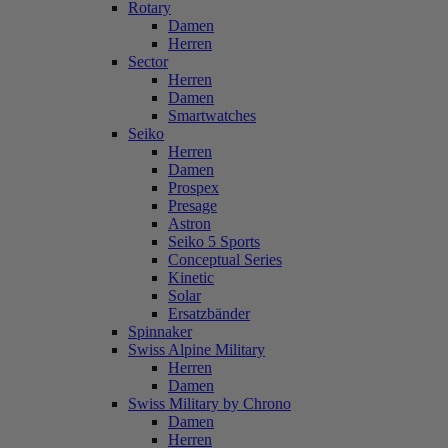
Rotary
Damen
Herren
Sector
Herren
Damen
Smartwatches
Seiko
Herren
Damen
Prospex
Presage
Astron
Seiko 5 Sports
Conceptual Series
Kinetic
Solar
Ersatzbänder
Spinnaker
Swiss Alpine Military
Herren
Damen
Swiss Military by Chrono
Damen
Herren