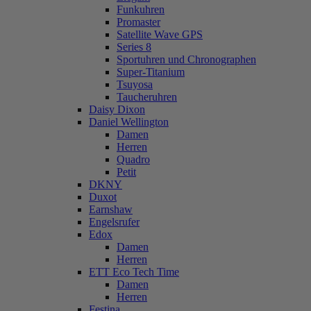
Funkuhren
Promaster
Satellite Wave GPS
Series 8
Sportuhren und Chronographen
Super-Titanium
Tsuyosa
Taucheruhren
Daisy Dixon
Daniel Wellington
Damen
Herren
Quadro
Petit
DKNY
Duxot
Earnshaw
Engelsrufer
Edox
Damen
Herren
ETT Eco Tech Time
Damen
Herren
Festina