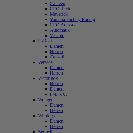
Canteen
CEO Tech
Maverick
Yamaha Factory Racing
CEO Adesso
Automatik
Volante
U-Boat
Damen
Herren
Capsoil
Versace
Damen
Herren
Victorinox
Herren
Damen
I.N.O.X.
Wenger
Damen
Herren
Withings
Damen
Herren
Zeppelin