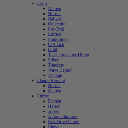
Casio
Damen
Herren
Baby-G
Collection
Pro-Trek
Edifice
Funkuhren
G-Shock
Gold
Taschenrechner-Uhren
Silber
Timeless
Wave Ceptor
Vintage
Claude Bernard
Herren
Damen
Citizen
Damen
Herren
Attesa
Automatikuhren
Eco-Drive Uhren
Elegant