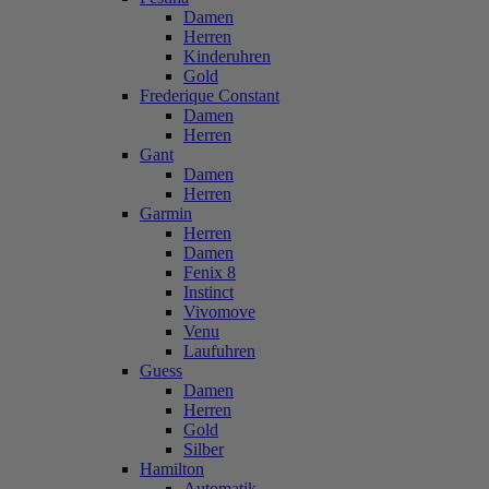
Damen
Herren
Kinderuhren
Gold
Frederique Constant
Damen
Herren
Gant
Damen
Herren
Garmin
Herren
Damen
Fenix 8
Instinct
Vivomove
Venu
Laufuhren
Guess
Damen
Herren
Gold
Silber
Hamilton
Automatik