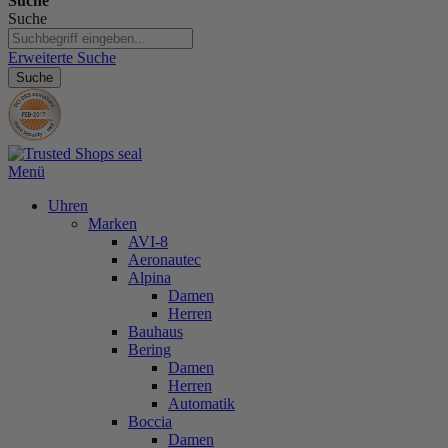
Suche
Suche
Erweiterte Suche
Suche
Menü
Uhren
Marken
AVI-8
Aeronautec
Alpina
Damen
Herren
Bauhaus
Bering
Damen
Herren
Automatik
Boccia
Damen