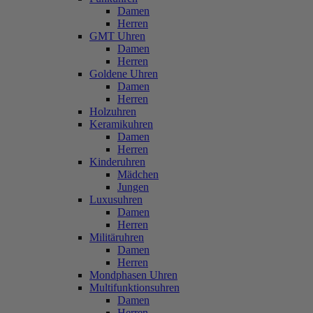
Damen
Herren
GMT Uhren
Damen
Herren
Goldene Uhren
Damen
Herren
Holzuhren
Keramikuhren
Damen
Herren
Kinderuhren
Mädchen
Jungen
Luxusuhren
Damen
Herren
Militäruhren
Damen
Herren
Mondphasen Uhren
Multifunktionsuhren
Damen
Herren