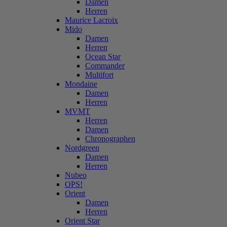
Damen
Herren
Maurice Lacroix
Mido
Damen
Herren
Ocean Star
Commander
Multifort
Mondaine
Damen
Herren
MVMT
Herren
Damen
Chronographen
Nordgreen
Damen
Herren
Nubeo
OPS!
Orient
Damen
Herren
Orient Star