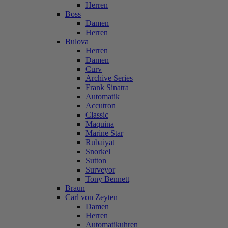
Herren
Boss
Damen
Herren
Bulova
Herren
Damen
Curv
Archive Series
Frank Sinatra
Automatik
Accutron
Classic
Maquina
Marine Star
Rubaiyat
Snorkel
Sutton
Surveyor
Tony Bennett
Braun
Carl von Zeyten
Damen
Herren
Automatikuhren