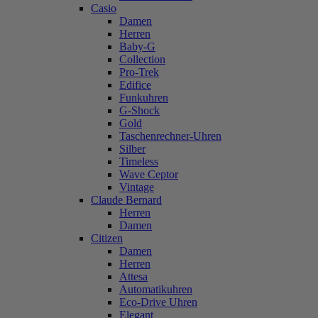
Casio
Damen
Herren
Baby-G
Collection
Pro-Trek
Edifice
Funkuhren
G-Shock
Gold
Taschenrechner-Uhren
Silber
Timeless
Wave Ceptor
Vintage
Claude Bernard
Herren
Damen
Citizen
Damen
Herren
Attesa
Automatikuhren
Eco-Drive Uhren
Elegant