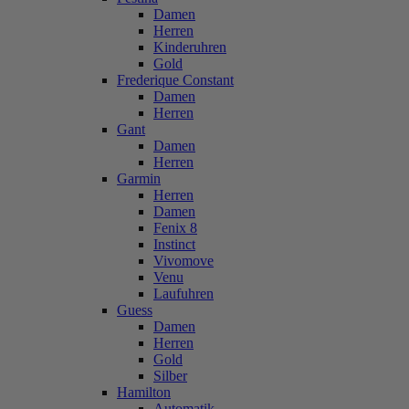
Damen
Herren
Kinderuhren
Gold
Frederique Constant
Damen
Herren
Gant
Damen
Herren
Garmin
Herren
Damen
Fenix 8
Instinct
Vivomove
Venu
Laufuhren
Guess
Damen
Herren
Gold
Silber
Hamilton
Automatik