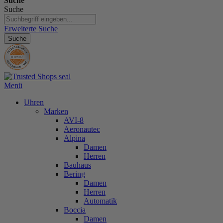
Suche
Suche
Erweiterte Suche
Suche
Menü
Uhren
Marken
AVI-8
Aeronautec
Alpina
Damen
Herren
Bauhaus
Bering
Damen
Herren
Automatik
Boccia
Damen