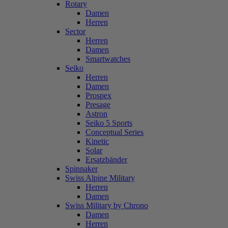
Rotary
Damen
Herren
Sector
Herren
Damen
Smartwatches
Seiko
Herren
Damen
Prospex
Presage
Astron
Seiko 5 Sports
Conceptual Series
Kinetic
Solar
Ersatzbänder
Spinnaker
Swiss Alpine Military
Herren
Damen
Swiss Military by Chrono
Damen
Herren