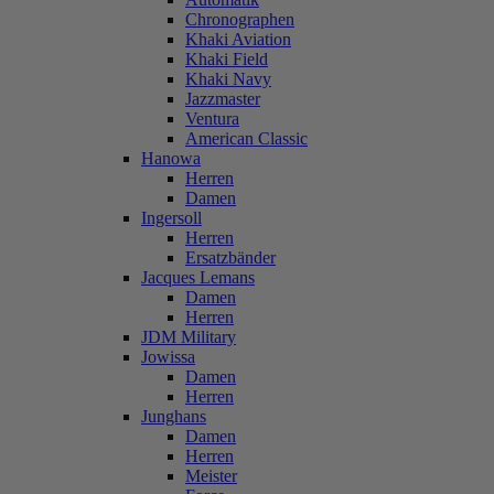
Chronographen
Khaki Aviation
Khaki Field
Khaki Navy
Jazzmaster
Ventura
American Classic
Hanowa
Herren
Damen
Ingersoll
Herren
Ersatzbänder
Jacques Lemans
Damen
Herren
JDM Military
Jowissa
Damen
Herren
Junghans
Damen
Herren
Meister