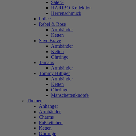
Sale %
HARIBO Kollektion
Herrenschmuck
Police
Rebel & Rose
Armbänder
Ketten
Save Brave
Armbänder
Ketten
Ohrringe
Tamaris
Armbänder
Tommy Hilfiger
Armbänder
Ketten
Ohrringe
Manschettenknöpfe
Themen
Anhänger
Armbänder
Charms
Fußkettchen
Ketten
Ohrringe