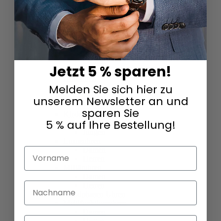
Damen
Herren
GMT Uhren
Damen
Herren
Goldene Uhren
Damen
Jetzt 5 % sparen!
Herren
Holzuhren
Melden Sie sich hier zu
Keramikuhren
Damen
unserem Newsletter an und
Herren
sparen Sie
Kinderuhren
5 % auf Ihre Bestellung!
Mädchen
Jungen
Luxusuhren
Damen
Vorname
Herren
Militäruhren
Damen
Nachname
Herren
Mondphasen Uhren
Multifunktionsuhren
Damen
Email
Herren