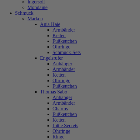
Ingersoll
Mondaine
Schmuck
Marken
Ania Haie
Armbänder
Ketten
Fußkettchen
Ohrringe
Schmuck-Sets
Engelsrufer
Anhänger
Armbänder
Ketten
Ohrringe
Fußkettchen
Thomas Sabo
Anhänger
Armbänder
Charms
Fußkettchen
Ketten
Little Secrets
Ohrringe
Ringe