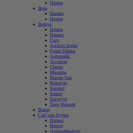
Herren
Boss
Damen
Herren
Bulova
Herren
Damen
Curv
Archive Series
Frank Sinatra
Automatik
Accutron
Classic
Maquina
Marine Star
Rubaiyat
Snorkel
Sutton
Surveyor
Tony Bennett
Braun
Carl von Zeyten
Damen
Herren
Automatikuhren