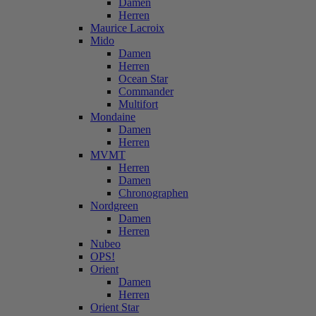
Damen
Herren
Maurice Lacroix
Mido
Damen
Herren
Ocean Star
Commander
Multifort
Mondaine
Damen
Herren
MVMT
Herren
Damen
Chronographen
Nordgreen
Damen
Herren
Nubeo
OPS!
Orient
Damen
Herren
Orient Star