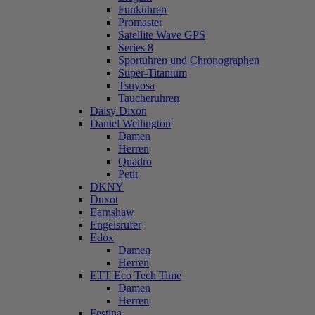
Funkuhren
Promaster
Satellite Wave GPS
Series 8
Sportuhren und Chronographen
Super-Titanium
Tsuyosa
Taucheruhren
Daisy Dixon
Daniel Wellington
Damen
Herren
Quadro
Petit
DKNY
Duxot
Earnshaw
Engelsrufer
Edox
Damen
Herren
ETT Eco Tech Time
Damen
Herren
Festina