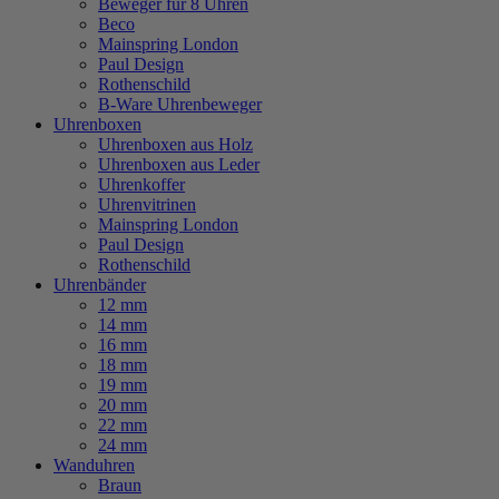
Beweger für 8 Uhren
Beco
Mainspring London
Paul Design
Rothenschild
B-Ware Uhrenbeweger
Uhrenboxen
Uhrenboxen aus Holz
Uhrenboxen aus Leder
Uhrenkoffer
Uhrenvitrinen
Mainspring London
Paul Design
Rothenschild
Uhrenbänder
12 mm
14 mm
16 mm
18 mm
19 mm
20 mm
22 mm
24 mm
Wanduhren
Braun