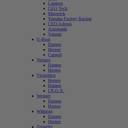
Canteen
CEO Tech
Maverick
Yamaha Factory Racing
CEO Adesso
Automatik
Volante
U-Boat
Damen
Herren
Capsoil
Versace
Damen
Herren
Victorinox
Herren
Damen
I.N.O.X.
Wenger
Damen
Herren
Withings
Damen
Herren
Zeppelin