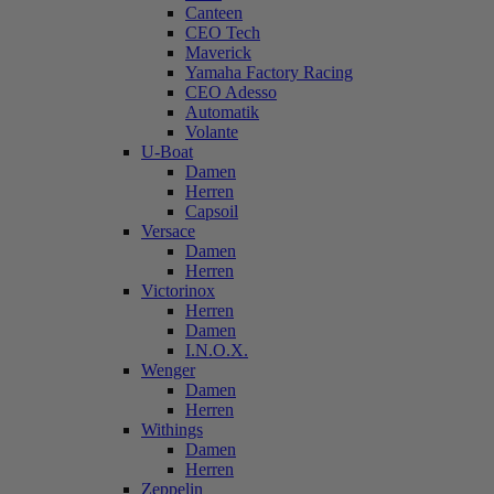
Canteen
CEO Tech
Maverick
Yamaha Factory Racing
CEO Adesso
Automatik
Volante
U-Boat
Damen
Herren
Capsoil
Versace
Damen
Herren
Victorinox
Herren
Damen
I.N.O.X.
Wenger
Damen
Herren
Withings
Damen
Herren
Zeppelin