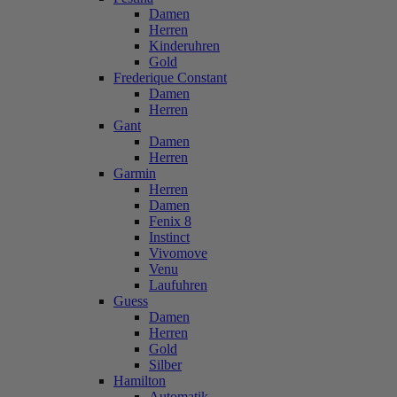
Damen
Herren
Kinderuhren
Gold
Frederique Constant
Damen
Herren
Gant
Damen
Herren
Garmin
Herren
Damen
Fenix 8
Instinct
Vivomove
Venu
Laufuhren
Guess
Damen
Herren
Gold
Silber
Hamilton
Automatik