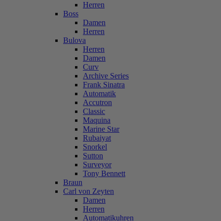
Herren
Boss
Damen
Herren
Bulova
Herren
Damen
Curv
Archive Series
Frank Sinatra
Automatik
Accutron
Classic
Maquina
Marine Star
Rubaiyat
Snorkel
Sutton
Surveyor
Tony Bennett
Braun
Carl von Zeyten
Damen
Herren
Automatikuhren