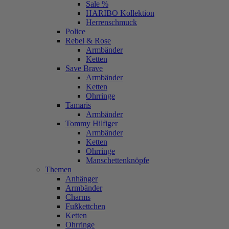
Sale %
HARIBO Kollektion
Herrenschmuck
Police
Rebel & Rose
Armbänder
Ketten
Save Brave
Armbänder
Ketten
Ohrringe
Tamaris
Armbänder
Tommy Hilfiger
Armbänder
Ketten
Ohrringe
Manschettenknöpfe
Themen
Anhänger
Armbänder
Charms
Fußkettchen
Ketten
Ohrringe