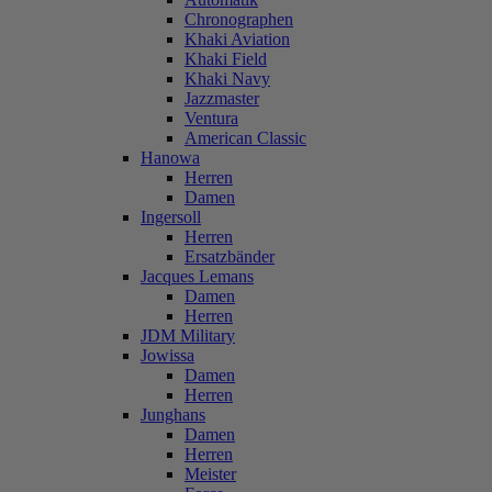
Chronographen
Khaki Aviation
Khaki Field
Khaki Navy
Jazzmaster
Ventura
American Classic
Hanowa
Herren
Damen
Ingersoll
Herren
Ersatzbänder
Jacques Lemans
Damen
Herren
JDM Military
Jowissa
Damen
Herren
Junghans
Damen
Herren
Meister