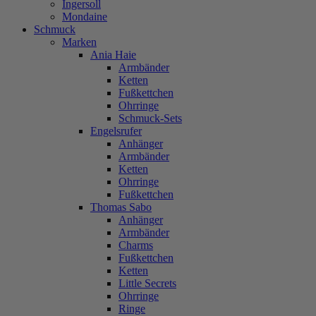
Ingersoll
Mondaine
Schmuck
Marken
Ania Haie
Armbänder
Ketten
Fußkettchen
Ohrringe
Schmuck-Sets
Engelsrufer
Anhänger
Armbänder
Ketten
Ohrringe
Fußkettchen
Thomas Sabo
Anhänger
Armbänder
Charms
Fußkettchen
Ketten
Little Secrets
Ohrringe
Ringe