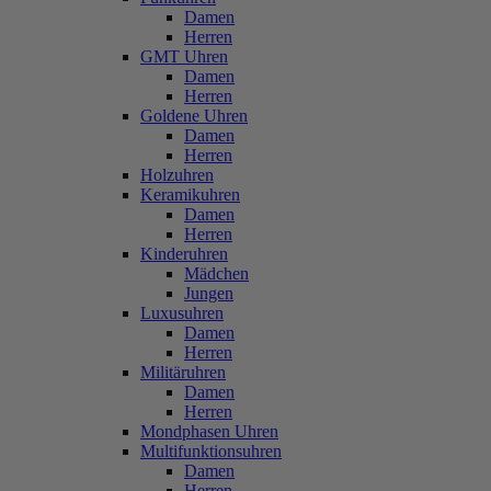
Damen
Herren
GMT Uhren
Damen
Herren
Goldene Uhren
Damen
Herren
Holzuhren
Keramikuhren
Damen
Herren
Kinderuhren
Mädchen
Jungen
Luxusuhren
Damen
Herren
Militäruhren
Damen
Herren
Mondphasen Uhren
Multifunktionsuhren
Damen
Herren