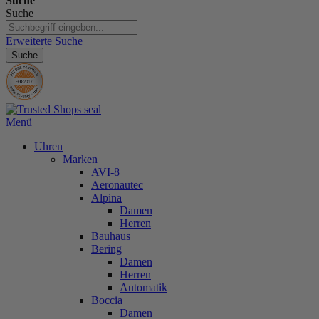
Suche
Suche
Erweiterte Suche
Suche
Menü
Uhren
Marken
AVI-8
Aeronautec
Alpina
Damen
Herren
Bauhaus
Bering
Damen
Herren
Automatik
Boccia
Damen