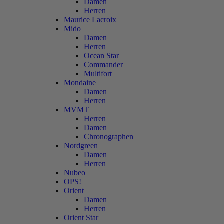
Damen
Herren
Maurice Lacroix
Mido
Damen
Herren
Ocean Star
Commander
Multifort
Mondaine
Damen
Herren
MVMT
Herren
Damen
Chronographen
Nordgreen
Damen
Herren
Nubeo
OPS!
Orient
Damen
Herren
Orient Star