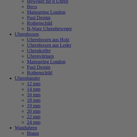
Beweger für 8 Uhren
Beco
Mainspring London
Paul Design
Rothenschild
B-Ware Uhrenbeweger
Uhrenboxen
Uhrenboxen aus Holz
Uhrenboxen aus Leder
Uhrenkoffer
Uhrenvitrinen
Mainspring London
Paul Design
Rothenschild
Uhrenbänder
12 mm
14 mm
16 mm
18 mm
19 mm
20 mm
22 mm
24 mm
Wanduhren
Braun