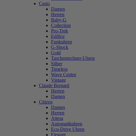
Casio
Damen
Herren
Baby-G
Collection
Pro-Trek
Edifice
Funkuhren
G-Shock
Gold
Taschenrechner-Uhren
Silber
Timeless
Wave Ceptor
Vintage
Claude Bernard
Herren
Damen
Citizen
Damen
Herren
Attesa
Automatikuhren
Eco-Drive Uhren
Elegant