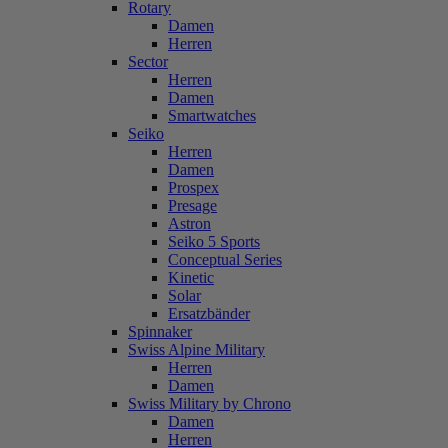
Rotary
Damen
Herren
Sector
Herren
Damen
Smartwatches
Seiko
Herren
Damen
Prospex
Presage
Astron
Seiko 5 Sports
Conceptual Series
Kinetic
Solar
Ersatzbänder
Spinnaker
Swiss Alpine Military
Herren
Damen
Swiss Military by Chrono
Damen
Herren