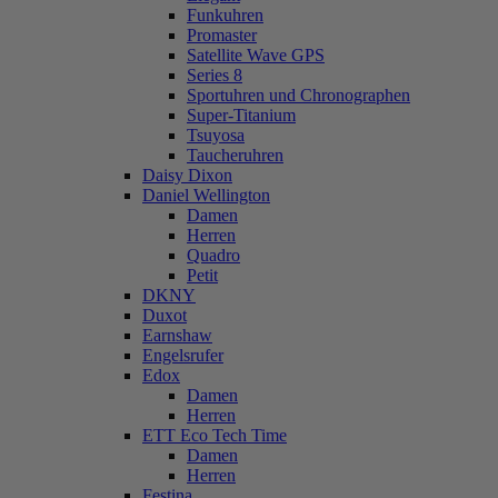
Funkuhren
Promaster
Satellite Wave GPS
Series 8
Sportuhren und Chronographen
Super-Titanium
Tsuyosa
Taucheruhren
Daisy Dixon
Daniel Wellington
Damen
Herren
Quadro
Petit
DKNY
Duxot
Earnshaw
Engelsrufer
Edox
Damen
Herren
ETT Eco Tech Time
Damen
Herren
Festina