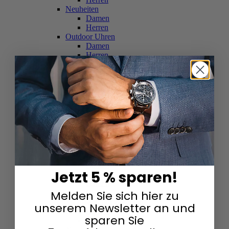
Neuheiten
Damen
Herren
Outdoor Uhren
Damen
Herren
Schweizer Uhren
Damen
Herren
Skelettuhren
Damen
Herren
Smartwatches
Damen
Herren
Solaruhren
Herren
Damen
Jetzt 5 % sparen!
Sportuhren
Damen
Melden Sie sich hier zu
Herren
Swarovski & Edelsteine
unserem Newsletter an und
Damen
sparen Sie
Herren