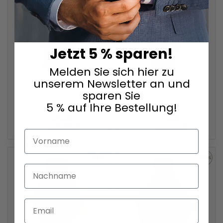
WUNSCHLISTE
WUNSC
HINZUFÜGEN
HINZU
Jetzt 5 % sparen!
Melden Sie sich hier zu
unserem Newsletter an und
Versace
Versace
sparen Sie
Revive Chronograph 41mm
Revive Chronograph 41mm
VE2M00521
VE2M00621
5 % auf Ihre Bestellung!
1.060,00 €
1.120,00 €
439,00 €
461,40 €
Vorname
-11%
-62%
Nachname
ZUR
ZUR
WUNSCHLISTE
WUNSC
Email
HINZUFÜGEN
HINZU