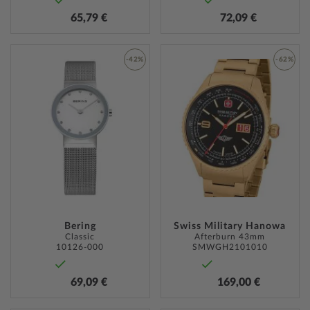
65,79 €
72,09 €
-42%
-62%
ZUR
ZUR
WUNSCHLISTE
WUNSC
HINZUFÜGEN
HINZU
Bering
Swiss Military Hanowa
Classic
Afterburn 43mm
10126-000
SMWGH2101010
69,09 €
169,00 €