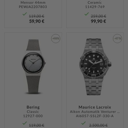
Mensor 44mm
Ceramic
PEWJA2207803
11429-769
119,00 €
259,00 €
59,90 €
99,90 €
-48%
-47%
ZUR
ZUR
WUNSCHLISTE
WUNSC
HINZUFÜGEN
HINZU
Bering
Maurice Lacroix
Classic
Aikon Automatik Venturer 38mm
12927-000
AI6057-SSL2F-330-A
119,00 €
2.500,00 €