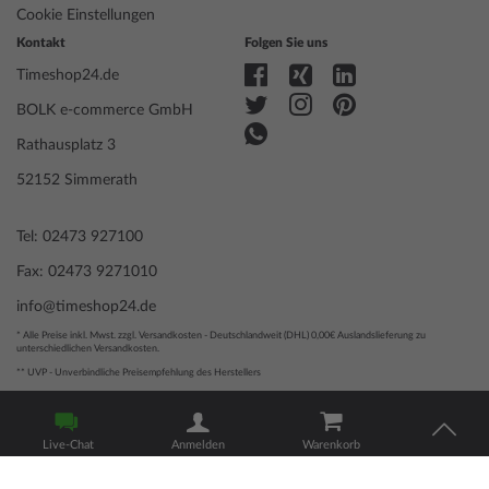
Cookie Einstellungen
Kontakt
Folgen Sie uns
Timeshop24.de
BOLK e-commerce GmbH
Rathausplatz 3
52152 Simmerath
Tel: 02473 927100
Fax: 02473 9271010
info@timeshop24.de
* Alle Preise inkl. Mwst. zzgl. Versandkosten - Deutschlandweit (DHL) 0,00€ Auslandslieferung zu
unterschiedlichen Versandkosten.
** UVP - Unverbindliche Preisempfehlung des Herstellers
© 2004 - 2026, BOLK e-commerce GmbH | Technische Umsetzung
durch
www.mediarox.de
Live-Chat
Anmelden
Warenkorb