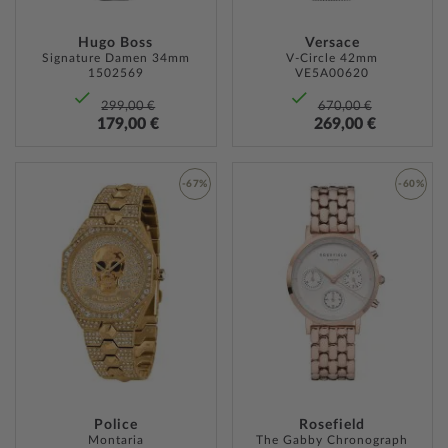
Hugo Boss
Versace
Signature Damen 34mm
V-Circle 42mm
1502569
VE5A00620
299,00 €
670,00 €
179,00 €
269,00 €
-67%
-60%
ZUR
ZUR
WUNSCHLISTE
WUNSC
HINZUFÜGEN
HINZU
Police
Rosefield
Montaria
The Gabby Chronograph