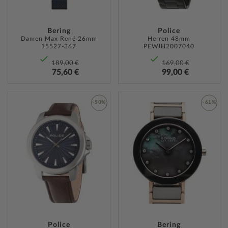
Bering
Police
Damen Max René 26mm
Herren 48mm
15527-367
PEWJH2007040
189,00 €
169,00 €
75,60 €
99,00 €
-50%
-61%
ZUR
ZUR
WUNSCHLISTE
WUNSC
HINZUFÜGEN
HINZU
Police
Bering