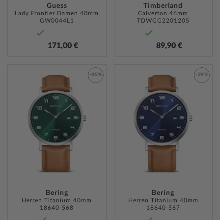
Guess
Timberland
Lady Frontier Damen 40mm
Calverton 46mm
GW0044L1
TDWGG2201205
171,00 €
89,90 €
-45%
-39%
ZUR
ZUR
WUNSCHLISTE
WUNSC
HINZUFÜGEN
HINZU
Bering
Bering
Herren Titanium 40mm
Herren Titanium 40mm
18640-568
18640-567