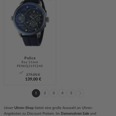
ZUR
WUNSCHLISTE
HINZUFÜGEN
Police
Ray 51mm
PEWJQ2195240
279,00 €
139,00 €
Seite
1
2
3
4
5
Sie
Seite
Seite
Seite
Seite
Seite
Weiter
lesen
Unser
Uhren-Shop
bietet eine große Auswahl an Uhren-
gerade
Angeboten zu Discount Preisen. Im
Damenuhren Sale
und