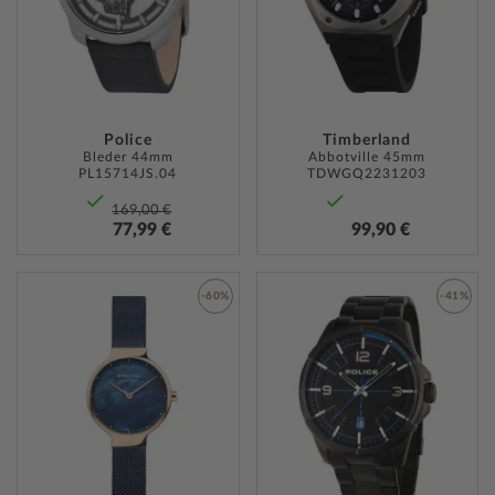
Police
Timberland
Bleder 44mm
Abbotville 45mm
PL15714JS.04
TDWGQ2231203
169,00 €
77,99 €
99,90 €
-60%
-41%
ZUR
ZUR
WUNSCHLISTE
WUNSC
HINZUFÜGEN
HINZU