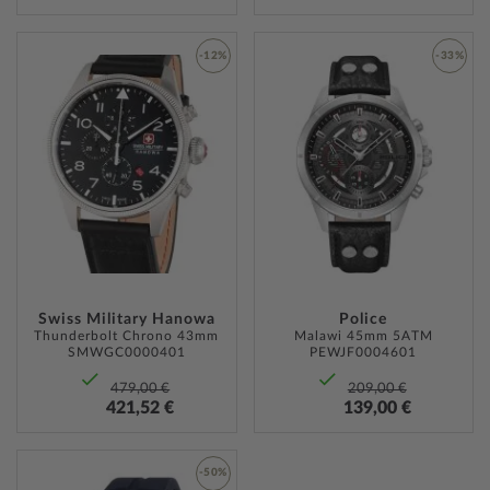
-12%
-33%
ZUR
ZUR
WUNSCHLISTE
WUNSC
HINZUFÜGEN
HINZU
Swiss Military Hanowa
Police
Thunderbolt Chrono 43mm
Malawi 45mm 5ATM
SMWGC0000401
PEWJF0004601
479,00 €
209,00 €
421,52 €
139,00 €
-50%