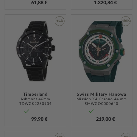
61,88 €
1.320,84 €
-61%
-56%
ZUR
ZUR
WUNSCHLISTE
WUNSC
HINZUFÜGEN
HINZU
Timberland
Swiss Military Hanowa
Ashmont 46mm
Mission X4 Chrono 44 mm
TDWGK2230904
SMWGO0000640
99,90 €
219,00 €