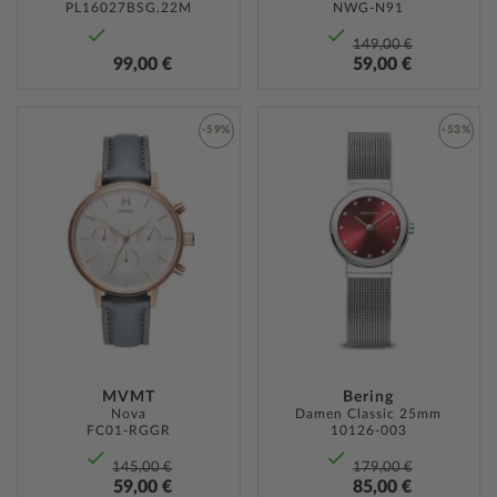
PL16027BSG.22M
NWG-N91
149,00 €
99,00 €
59,00 €
-59%
-53%
ZUR
ZUR
WUNSCHLISTE
WUNSC
HINZUFÜGEN
HINZU
MVMT
Bering
Nova
Damen Classic 25mm
FC01-RGGR
10126-003
145,00 €
179,00 €
59,00 €
85,00 €