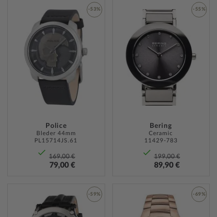
-53%
-55%
ZUR
ZUR
WUNSCHLISTE
WUNSC
HINZUFÜGEN
HINZU
Police
Bering
Bleder 44mm
Ceramic
PL15714JS.61
11429-783
169,00 €
199,00 €
79,00 €
89,90 €
-59%
-69%
ZUR
ZUR