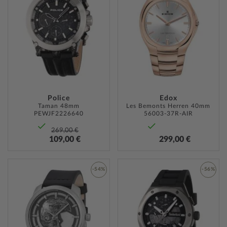
WUNSCHLISTE
WUNSC
HINZUFÜGEN
HINZU
Police
Edox
Taman 48mm
Les Bemonts Herren 40mm
PEWJF2226640
56003-37R-AIR
269,00 €
109,00 €
299,00 €
-54%
-56%
ZUR
ZUR
WUNSCHLISTE
WUNSC
HINZUFÜGEN
HINZU