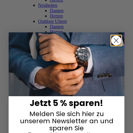
Neuheiten
Damen
Herren
Outdoor Uhren
Damen
Herren
Schweizer Uhren
Damen
Herren
Skelettuhren
Damen
Herren
Smartwatches
Damen
Herren
Solaruhren
Herren
Damen
Jetzt 5 % sparen!
Sportuhren
Damen
Melden Sie sich hier zu
Herren
Swarovski & Edelsteine
unserem Newsletter an und
Damen
sparen Sie
Herren