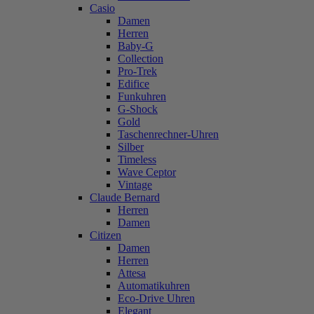
Casio
Damen
Herren
Baby-G
Collection
Pro-Trek
Edifice
Funkuhren
G-Shock
Gold
Taschenrechner-Uhren
Silber
Timeless
Wave Ceptor
Vintage
Claude Bernard
Herren
Damen
Citizen
Damen
Herren
Attesa
Automatikuhren
Eco-Drive Uhren
Elegant