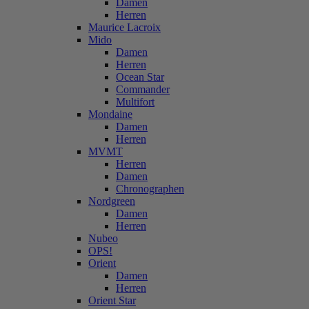
Damen
Herren
Maurice Lacroix
Mido
Damen
Herren
Ocean Star
Commander
Multifort
Mondaine
Damen
Herren
MVMT
Herren
Damen
Chronographen
Nordgreen
Damen
Herren
Nubeo
OPS!
Orient
Damen
Herren
Orient Star