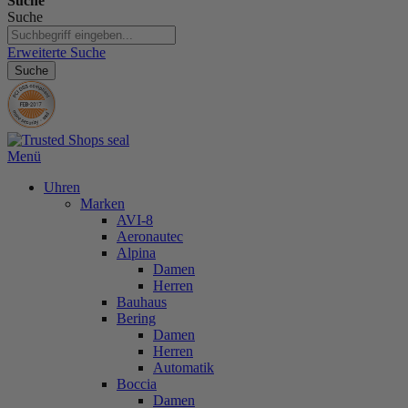
Suche
Suche
Erweiterte Suche
Suche
Menü
Uhren
Marken
AVI-8
Aeronautec
Alpina
Damen
Herren
Bauhaus
Bering
Damen
Herren
Automatik
Boccia
Damen