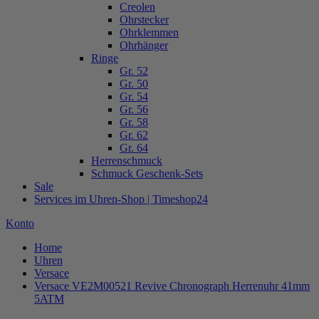
Creolen
Ohrstecker
Ohrklemmen
Ohrhänger
Ringe
Gr. 52
Gr. 50
Gr. 54
Gr. 56
Gr. 58
Gr. 62
Gr. 64
Herrenschmuck
Schmuck Geschenk-Sets
Sale
Services im Uhren-Shop | Timeshop24
Konto
Home
Uhren
Versace
Versace VE2M00521 Revive Chronograph Herrenuhr 41mm
5ATM