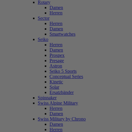
Rotary
Damen
Herren
Sector
Herren
Damen
Smartwatches
Seiko
Herren
Damen
Prospex
Presage
Astron
Seiko 5 Sports
Conceptual Series
Kinetic
Solar
Ersatzbänder
Spinnaker
Swiss Alpine Military
Herren
Damen
Swiss Military by Chrono
Damen
Herren