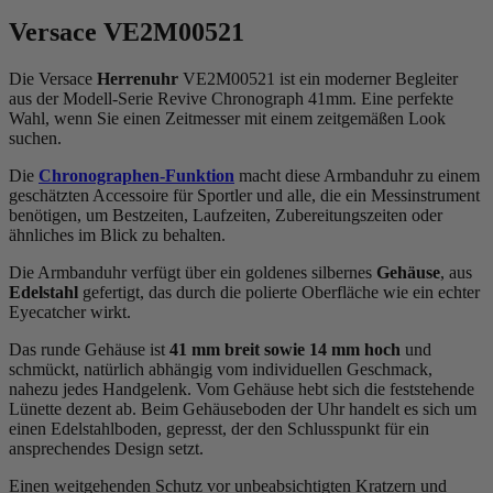
Versace VE2M00521
Die Versace
Herrenuhr
VE2M00521 ist ein moderner Begleiter
aus der Modell-Serie Revive Chronograph 41mm. Eine perfekte
Wahl, wenn Sie einen Zeitmesser mit einem zeitgemäßen Look
suchen.
Die
Chronographen-Funktion
macht diese Armbanduhr zu einem
geschätzten Accessoire für Sportler und alle, die ein Messinstrument
benötigen, um Bestzeiten, Laufzeiten, Zubereitungszeiten oder
ähnliches im Blick zu behalten.
Die Armbanduhr verfügt über ein goldenes silbernes
Gehäuse
, aus
Edelstahl
gefertigt, das durch die
poliert
e Oberfläche wie ein echter
Eyecatcher wirkt.
Das
rund
e Gehäuse ist
41 mm breit
sowie 14 mm hoch
und
schmückt, natürlich abhängig vom individuellen Geschmack,
nahezu jedes Handgelenk. Vom Gehäuse hebt sich die
feststehend
e
Lünette dezent ab. Beim Gehäuseboden der Uhr handelt es sich um
einen Edelstahlboden, gepresst, der den Schlusspunkt für ein
ansprechendes Design setzt.
Einen weitgehenden Schutz vor unbeabsichtigten Kratzern und