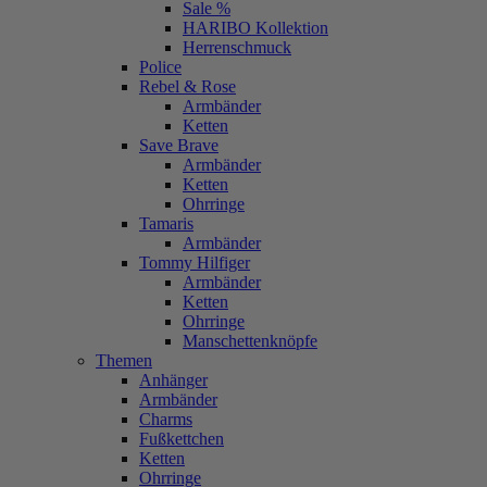
Sale %
HARIBO Kollektion
Herrenschmuck
Police
Rebel & Rose
Armbänder
Ketten
Save Brave
Armbänder
Ketten
Ohrringe
Tamaris
Armbänder
Tommy Hilfiger
Armbänder
Ketten
Ohrringe
Manschettenknöpfe
Themen
Anhänger
Armbänder
Charms
Fußkettchen
Ketten
Ohrringe