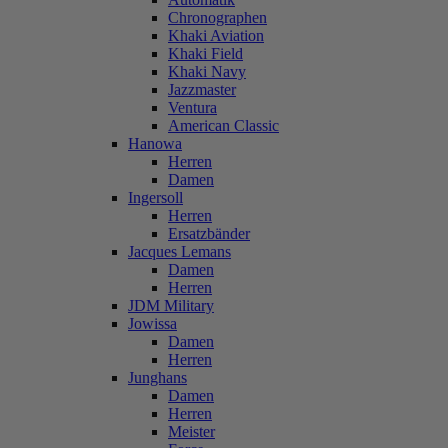
Chronographen
Khaki Aviation
Khaki Field
Khaki Navy
Jazzmaster
Ventura
American Classic
Hanowa
Herren
Damen
Ingersoll
Herren
Ersatzbänder
Jacques Lemans
Damen
Herren
JDM Military
Jowissa
Damen
Herren
Junghans
Damen
Herren
Meister