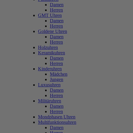
Damen
Herren
GMT Uhren
Damen
Herren
Goldene Uhren
Damen
Herren
Holzuhren
Keramikuhren
Damen
Herren
Kinderuhren
Mädchen
Jungen
Luxusuhren
Damen
Herren
Militäruhren
Damen
Herren
Mondphasen Uhren
Multifunktionsuhren
Damen
Herren