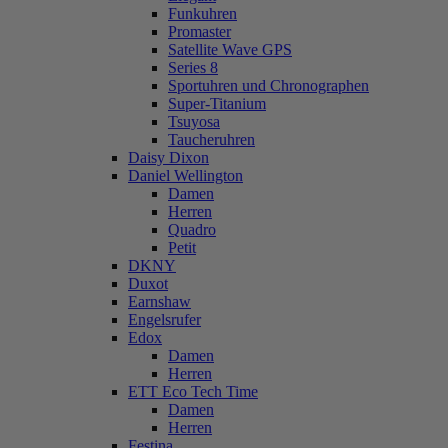
Funkuhren
Promaster
Satellite Wave GPS
Series 8
Sportuhren und Chronographen
Super-Titanium
Tsuyosa
Taucheruhren
Daisy Dixon
Daniel Wellington
Damen
Herren
Quadro
Petit
DKNY
Duxot
Earnshaw
Engelsrufer
Edox
Damen
Herren
ETT Eco Tech Time
Damen
Herren
Festina