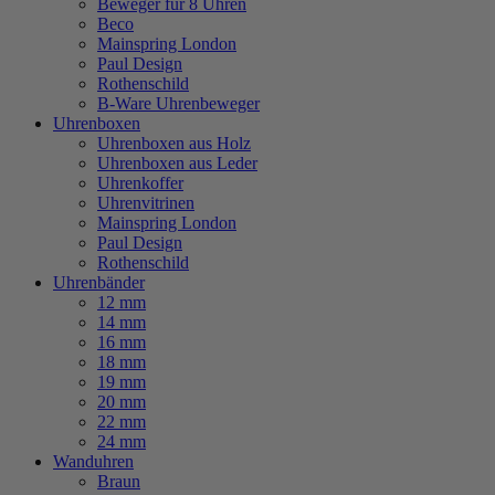
Beweger für 8 Uhren
Beco
Mainspring London
Paul Design
Rothenschild
B-Ware Uhrenbeweger
Uhrenboxen
Uhrenboxen aus Holz
Uhrenboxen aus Leder
Uhrenkoffer
Uhrenvitrinen
Mainspring London
Paul Design
Rothenschild
Uhrenbänder
12 mm
14 mm
16 mm
18 mm
19 mm
20 mm
22 mm
24 mm
Wanduhren
Braun