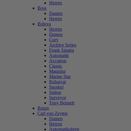
Herren
Boss
Damen
Herren
Bulova
Herren
Damen
Curv
Archive Series
Frank Sinatra
Automatik
Accutron
Classic
Maquina
Marine Star
Rubaiyat
Snorkel
Sutton
Surveyor
Tony Bennett
Braun
Carl von Zeyten
Damen
Herren
Automatikuhren