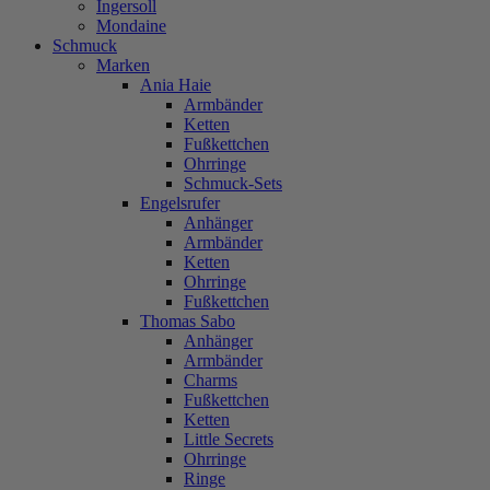
Ingersoll
Mondaine
Schmuck
Marken
Ania Haie
Armbänder
Ketten
Fußkettchen
Ohrringe
Schmuck-Sets
Engelsrufer
Anhänger
Armbänder
Ketten
Ohrringe
Fußkettchen
Thomas Sabo
Anhänger
Armbänder
Charms
Fußkettchen
Ketten
Little Secrets
Ohrringe
Ringe