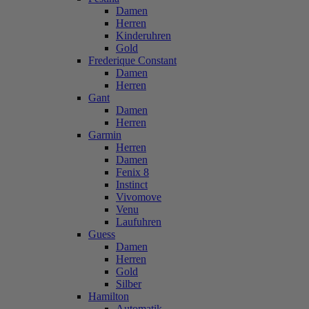
Damen
Herren
Kinderuhren
Gold
Frederique Constant
Damen
Herren
Gant
Damen
Herren
Garmin
Herren
Damen
Fenix 8
Instinct
Vivomove
Venu
Laufuhren
Guess
Damen
Herren
Gold
Silber
Hamilton
Automatik