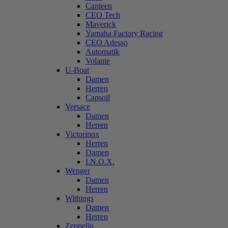
Canteen
CEO Tech
Maverick
Yamaha Factory Racing
CEO Adesso
Automatik
Volante
U-Boat
Damen
Herren
Capsoil
Versace
Damen
Herren
Victorinox
Herren
Damen
I.N.O.X.
Wenger
Damen
Herren
Withings
Damen
Herren
Zeppelin