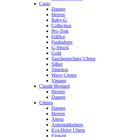
Casio
Damen
Herren
Baby-G
Collection
Pro-Trek
Edifice
Funkuhren
G-Shock
Gold
Taschenrechner-Uhren
Silber
Timeless
Wave Ceptor
Vintage
Claude Bernard
Herren
Damen
Citizen
Damen
Herren
Attesa
Automatikuhren
Eco-Drive Uhren
Elegant