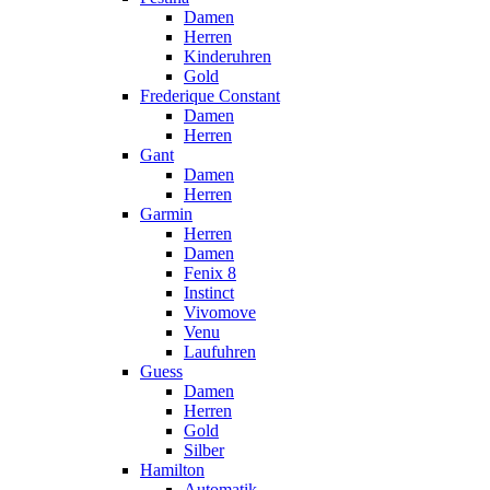
Damen
Herren
Kinderuhren
Gold
Frederique Constant
Damen
Herren
Gant
Damen
Herren
Garmin
Herren
Damen
Fenix 8
Instinct
Vivomove
Venu
Laufuhren
Guess
Damen
Herren
Gold
Silber
Hamilton
Automatik