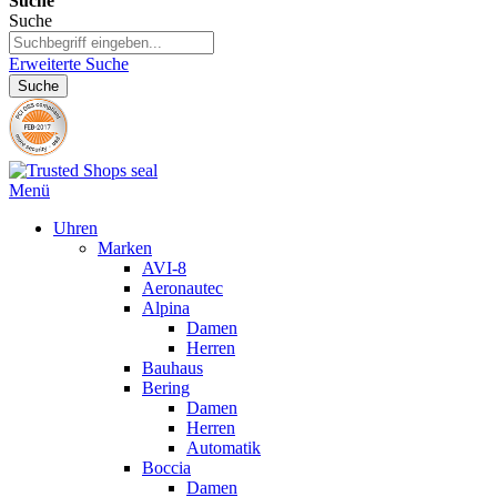
Suche
Suche
Erweiterte Suche
Suche
Menü
Uhren
Marken
AVI-8
Aeronautec
Alpina
Damen
Herren
Bauhaus
Bering
Damen
Herren
Automatik
Boccia
Damen