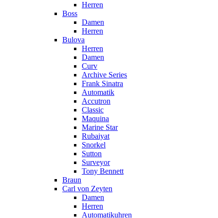
Herren
Boss
Damen
Herren
Bulova
Herren
Damen
Curv
Archive Series
Frank Sinatra
Automatik
Accutron
Classic
Maquina
Marine Star
Rubaiyat
Snorkel
Sutton
Surveyor
Tony Bennett
Braun
Carl von Zeyten
Damen
Herren
Automatikuhren