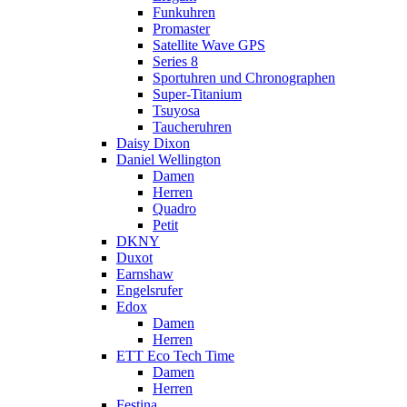
Funkuhren
Promaster
Satellite Wave GPS
Series 8
Sportuhren und Chronographen
Super-Titanium
Tsuyosa
Taucheruhren
Daisy Dixon
Daniel Wellington
Damen
Herren
Quadro
Petit
DKNY
Duxot
Earnshaw
Engelsrufer
Edox
Damen
Herren
ETT Eco Tech Time
Damen
Herren
Festina