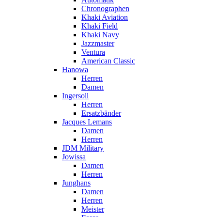
Chronographen
Khaki Aviation
Khaki Field
Khaki Navy
Jazzmaster
Ventura
American Classic
Hanowa
Herren
Damen
Ingersoll
Herren
Ersatzbänder
Jacques Lemans
Damen
Herren
JDM Military
Jowissa
Damen
Herren
Junghans
Damen
Herren
Meister